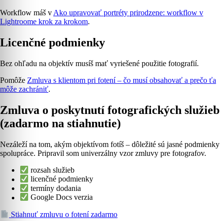
Workflow máš v
Ako upravovať portréty prirodzene: workflow v
Lightroome krok za krokom
.
Licenčné podmienky
Bez ohľadu na objektív musíš mať vyriešené použitie fotografií.
Pomôže
Zmluva s klientom pri fotení – čo musí obsahovať a prečo ťa
môže zachrániť
.
Zmluva o poskytnutí fotografických služieb
(zadarmo na stiahnutie)
Nezáleží na tom, akým objektívom fotíš – dôležité sú jasné podmienky
spolupráce. Pripravil som univerzálny vzor zmluvy pre fotografov.
rozsah služieb
licenčné podmienky
termíny dodania
Google Docs verzia
Stiahnuť zmluvu o fotení zadarmo