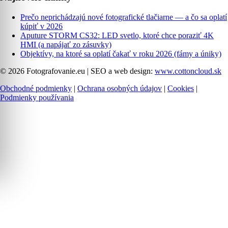
Prečo neprichádzajú nové fotografické tlačiarne — a čo sa oplatí
kúpiť v 2026
Aputure STORM CS32: LED svetlo, ktoré chce poraziť 4K
HMI (a napájať zo zásuvky)
Objektívy, na ktoré sa oplatí čakať v roku 2026 (fámy a úniky)
© 2026 Fotografovanie.eu
|
SEO a web design:
www.cottoncloud.sk
Obchodné podmienky
|
Ochrana osobných údajov
|
Cookies
|
Podmienky používania