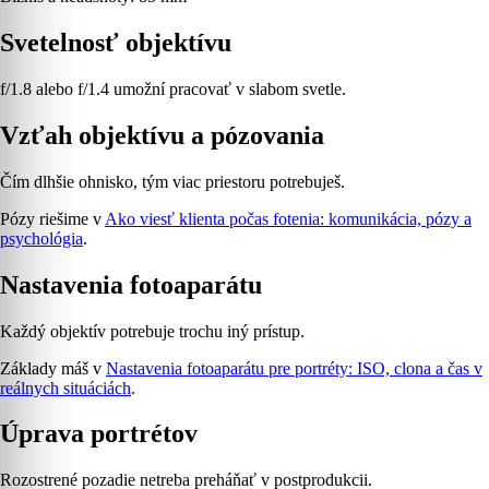
Svetelnosť objektívu
f/1.8 alebo f/1.4 umožní pracovať v slabom svetle.
Vzťah objektívu a pózovania
Čím dlhšie ohnisko, tým viac priestoru potrebuješ.
Pózy riešime v
Ako viesť klienta počas fotenia: komunikácia, pózy a
psychológia
.
Nastavenia fotoaparátu
Každý objektív potrebuje trochu iný prístup.
Základy máš v
Nastavenia fotoaparátu pre portréty: ISO, clona a čas v
reálnych situáciách
.
Úprava portrétov
Rozostrené pozadie netreba preháňať v postprodukcii.