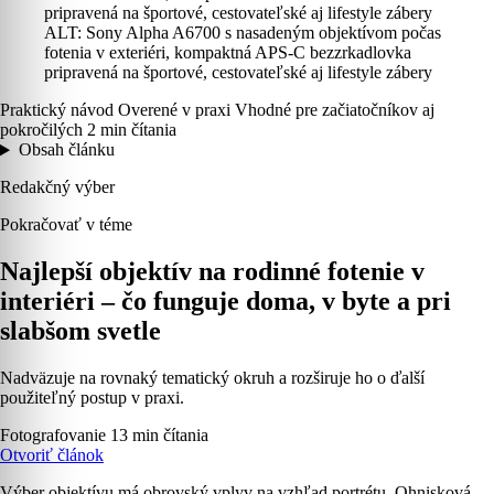
ALT: Sony Alpha A6700 s nasadeným objektívom počas
fotenia v exteriéri, kompaktná APS-C bezzrkadlovka
pripravená na športové, cestovateľské aj lifestyle zábery
Praktický návod
Overené v praxi
Vhodné pre začiatočníkov aj
pokročilých
2 min čítania
Obsah článku
Redakčný výber
Pokračovať v téme
Najlepší objektív na rodinné fotenie v
interiéri – čo funguje doma, v byte a pri
slabšom svetle
Nadväzuje na rovnaký tematický okruh a rozširuje ho o ďalší
použiteľný postup v praxi.
Fotografovanie
13 min čítania
Otvoriť článok
Výber objektívu má obrovský vplyv na vzhľad portrétu. Ohnisková