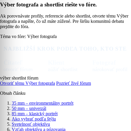
Výber fotografa a shortlist riešte vo fóre.
Ak porovnávate profily, referencie alebo shortlist, otvorte tému Výber
fotografa a napíšte, čo už máte zúžené. Pre širšiu komunitnú debatu
prejdite do fóra.
Téma vo fóre: Výber fotografa
NAJBLIŽŠÍ KROK PODĽA TOHO, KTO STE
Čitateľ
Klient
Fotograf
otvoriť fórum
zúžiť shortlist
nárokovať profil
výber
shortlist
fórum
Otvoriť tému Výber fotografa
Pozrieť živé fórum
Obsah článku
35 mm – environmentálny portrét
50 mm – univerzál
85 mm – klasický portrét
Ako vybrať podľa štýlu
Svetelnosť objektívu
Vzťah objektívu a pózovania