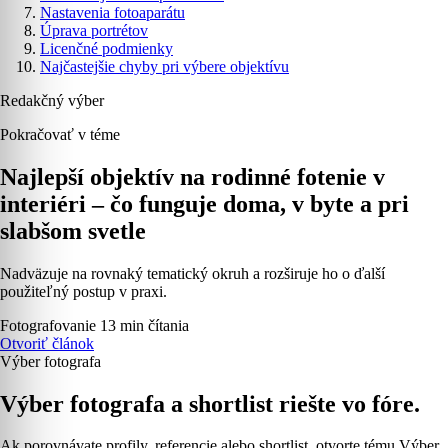
Nastavenia fotoaparátu
Úprava portrétov
Licenčné podmienky
Najčastejšie chyby pri výbere objektívu
Redakčný výber
Pokračovať v téme
Najlepší objektív na rodinné fotenie v
interiéri – čo funguje doma, v byte a pri
slabšom svetle
Nadväzuje na rovnaký tematický okruh a rozširuje ho o ďalší
použiteľný postup v praxi.
Fotografovanie
13 min čítania
Otvoriť článok
Výber fotografa
Výber fotografa a shortlist riešte vo fóre.
Ak porovnávate profily, referencie alebo shortlist, otvorte tému Výber