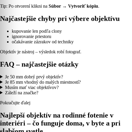
Tip: Po otvorení klikni na
Súbor → Vytvoriť kópiu
.
Najčastejšie chyby pri výbere objektívu
kupovanie len podľa clony
ignorovanie priestoru
očakávanie zázrakov od techniky
Objektív je nástroj – výsledok robí fotograf.
FAQ – najčastejšie otázky
Je 50 mm dobrý prvý objektív?
Je 85 mm vhodný do malých miestností?
Musím mať viac objektívov?
Záleží na značke?
Pokračujte ďalej
Najlepší objektív na rodinné fotenie v
interiéri – čo funguje doma, v byte a pri
slabšom svetle