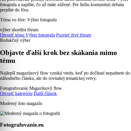
fotografa a napíšte, čo už máte zúžené. Pre širšiu komunitnú debatu
prejdite do fóra.
Téma vo fóre: Výber fotografa
výber
shortlist
fórum
Otvoriť tému Výber fotografa
Pozrieť živé fórum
Redakčný výber
Objavte ďalší krok bez skákania mimo
tému
Najlepší magazínový flow vzniká vtedy, keď po dočítaní nepadnete do
náhodného článku, ale do rovnakej tematickej vetvy.
Fotografovanie
Magazínový flow
Otvoriť kategóriu
Ďalší článok
Moderný foto magazín
Fotografovanie.eu