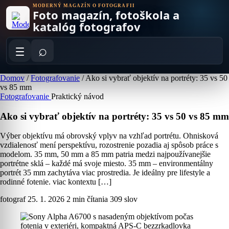
Skip
MODERNÝ MAGAZÍN O FOTOGRAFII
Foto magazín, fotoškola a
to
content
katalóg fotografov
⌕
Domov
/
Fotografovanie
/
Ako si vybrať objektív na portréty: 35 vs 50
vs 85 mm
Fotografovanie
Praktický návod
Ako si vybrať objektív na portréty: 35 vs 50 vs 85 mm
Výber objektívu má obrovský vplyv na vzhľad portrétu. Ohnisková
vzdialenosť mení perspektívu, rozostrenie pozadia aj spôsob práce s
modelom. 35 mm, 50 mm a 85 mm patria medzi najpoužívanejšie
portrétne sklá – každé má svoje miesto. 35 mm – environmentálny
portrét 35 mm zachytáva viac prostredia. Je ideálny pre lifestyle a
rodinné fotenie. viac kontextu […]
fotograf
25. 1. 2026
2 min čítania
309 slov