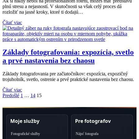
Ak si nikdy nebol na profesionálnom fotení, môžeš mať predstavu
plnú stresu a nejasností. V skutočnosti sa však celý proces dá
rozložiť na jasné kroky, ktoré ti dodajú…
Čítať viac
Základy fotografovania: expozícia, svetlo
a prvé nastavenia bez chaosu
Základy fotografovania pre začiatočníkov: expozícia, expozičný
trojuholník, svetlo, ostrenie a prvé praktické nastavenia bez chaosu.
Čítať viac
Stránka
Stránka
Stránka
Predošlé
1
…
14
15
Moje služby
Pre fotografov
Fotografické služby
Nájsť fotografa