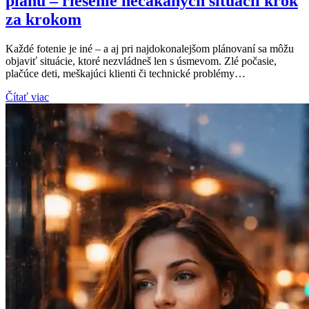
plánu – riešenie nečakaných situácií krok
za krokom
Každé fotenie je iné – a aj pri najdokonalejšom plánovaní sa môžu
objaviť situácie, ktoré nezvládneš len s úsmevom. Zlé počasie,
plačúce deti, meškajúci klienti či technické problémy…
Čítať viac