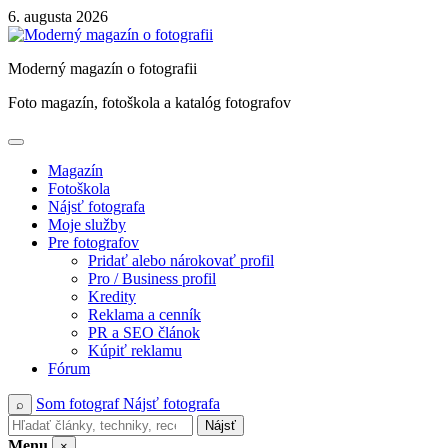
Skip
6. augusta 2026
to
content
Moderný magazín o fotografii
Foto magazín, fotoškola a katalóg fotografov
Magazín
Fotoškola
Nájsť fotografa
Moje služby
Pre fotografov
Pridať alebo nárokovať profil
Pro / Business profil
Kredity
Reklama a cenník
PR a SEO článok
Kúpiť reklamu
Fórum
Som fotograf
Nájsť fotografa
⌕
Nájsť
Menu
×