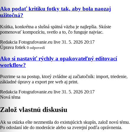
Ako podať kritiku fotky tak, aby bola naozaj
užitočná?
Krátka, konkrétna a slušná spätná väzba je najlepšia. Skúste
pomenovať kompozíciu, svetlo a to, čo funguje najviac.
Redakcia Fotografovanie.eu live
31. 5. 2026 20:17
Úprava fotiek
0 odpovedí
Ako si nastaviť rýchly a opakovateľný editovací
workflow?
Pozrime sa na postup, ktorý zvládne aj začiatočník: import, triedenie,
základné úpravy a export pre web aj print.
Redakcia Fotografovanie.eu live
31. 5. 2026 20:17
Nová téma
Založ vlastnú diskusiu
Ak sa otázka ešte nezmestila do existujúcich skupín, založ novú tému.
Po odoslaní ide do moderácie alebo sa zverejní podľa oprávnenia.