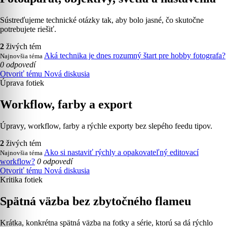
Sústreďujeme technické otázky tak, aby bolo jasné, čo skutočne
potrebujete riešiť.
2
živých tém
Aká technika je dnes rozumný štart pre hobby fotografa?
Najnovšia téma
0 odpovedí
Otvoriť tému
Nová diskusia
Úprava fotiek
Workflow, farby a export
Úpravy, workflow, farby a rýchle exporty bez slepého feedu tipov.
2
živých tém
Ako si nastaviť rýchly a opakovateľný editovací
Najnovšia téma
workflow?
0 odpovedí
Otvoriť tému
Nová diskusia
Kritika fotiek
Spätná väzba bez zbytočného flameu
Krátka, konkrétna spätná väzba na fotky a série, ktorú sa dá rýchlo