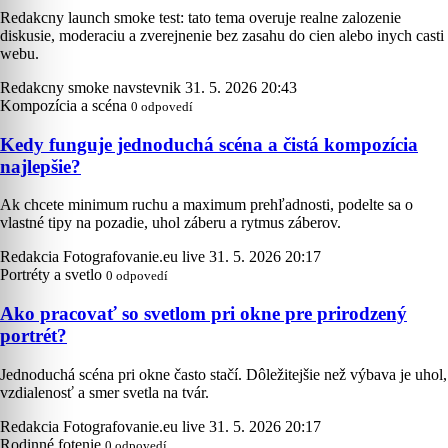
Redakcny launch smoke test: tato tema overuje realne zalozenie
diskusie, moderaciu a zverejnenie bez zasahu do cien alebo inych casti
webu.
Redakcny smoke navstevnik
31. 5. 2026 20:43
Kompozícia a scéna
0 odpovedí
Kedy funguje jednoduchá scéna a čistá kompozícia
najlepšie?
Ak chcete minimum ruchu a maximum prehľadnosti, podelte sa o
vlastné tipy na pozadie, uhol záberu a rytmus záberov.
Redakcia Fotografovanie.eu live
31. 5. 2026 20:17
Portréty a svetlo
0 odpovedí
Ako pracovať so svetlom pri okne pre prirodzený
portrét?
Jednoduchá scéna pri okne často stačí. Dôležitejšie než výbava je uhol,
vzdialenosť a smer svetla na tvár.
Redakcia Fotografovanie.eu live
31. 5. 2026 20:17
Rodinné fotenie
0 odpovedí