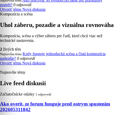
Ako pracovať so svetlom pri okne pre prirodzený
Najnovšia téma
portrét?
0 odpovedí
Otvoriť tému
Nová diskusia
Kompozícia a scéna
Uhol záberu, pozadie a vizuálna rovnováha
Kompozícia, scéna a výber záberu pre ľudí, ktorí chcú viac než
technické nastavenia.
2
živých tém
Kedy funguje jednoduchá scéna a čistá kompozícia
Najnovšia téma
najlepšie?
0 odpovedí
Otvoriť tému
Nová diskusia
Najnovšie témy
Live feed diskusií
Začiatočnícke otázky
1 odpovedí
Ako overit, ze forum funguje pred ostrym spustenim
202605311842