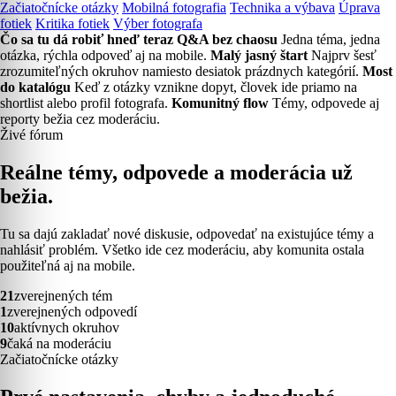
Začiatočnícke otázky
Mobilná fotografia
Technika a výbava
Úprava
fotiek
Kritika fotiek
Výber fotografa
Čo sa tu dá robiť hneď teraz
Q&A bez chaosu
Jedna téma, jedna
otázka, rýchla odpoveď aj na mobile.
Malý jasný štart
Najprv šesť
zrozumiteľných okruhov namiesto desiatok prázdnych kategórií.
Most
do katalógu
Keď z otázky vznikne dopyt, človek ide priamo na
shortlist alebo profil fotografa.
Komunitný flow
Témy, odpovede aj
reporty bežia cez moderáciu.
Živé fórum
Reálne témy, odpovede a moderácia už
bežia.
Tu sa dajú zakladať nové diskusie, odpovedať na existujúce témy a
nahlásiť problém. Všetko ide cez moderáciu, aby komunita ostala
použiteľná aj na mobile.
21
zverejnených tém
1
zverejnených odpovedí
10
aktívnych okruhov
9
čaká na moderáciu
Začiatočnícke otázky