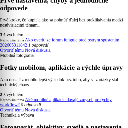
Prvé nastavenia, chyby a jednoduché
odpovede
Prvé kroky, čo kúpiť a ako sa pohnúť ďalej bez preklikávania medzi
nesúvisiacimi témami.
3
živých tém
Ako overit, ze forum funguje pred ostrym spustenim
Najnovšia téma
202605311842
1 odpovedí
Otvoriť tému
Nová diskusia
Mobilná fotografia
Fotky mobilom, aplikácie a rýchle úpravy
Ako dostať z mobilu lepší výsledok bez toho, aby sa z otázky stal
technický chaos.
2
živých tém
Aké mobilné aplikácie dávajú zmysel pre rýchly
Najnovšia téma
workflow?
0 odpovedí
Otvoriť tému
Nová diskusia
Technika a výbava
Fotoaparát, objektívy, svetlá a nastavenia