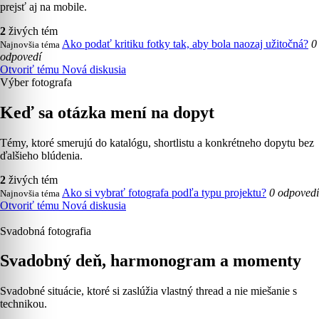
prejsť aj na mobile.
2
živých tém
Ako podať kritiku fotky tak, aby bola naozaj užitočná?
0
Najnovšia téma
odpovedí
Otvoriť tému
Nová diskusia
Výber fotografa
Keď sa otázka mení na dopyt
Témy, ktoré smerujú do katalógu, shortlistu a konkrétneho dopytu bez
ďalšieho blúdenia.
2
živých tém
Ako si vybrať fotografa podľa typu projektu?
0 odpovedí
Najnovšia téma
Otvoriť tému
Nová diskusia
Svadobná fotografia
Svadobný deň, harmonogram a momenty
Svadobné situácie, ktoré si zaslúžia vlastný thread a nie miešanie s
technikou.