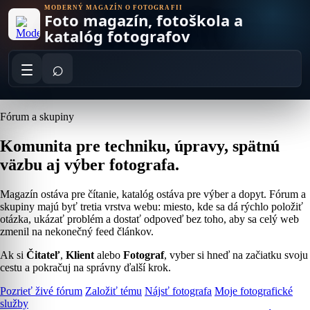
Skip
MODERNÝ MAGAZÍN O FOTOGRAFII
Foto magazín, fotoškola a
to
content
katalóg fotografov
⌕
Fórum a skupiny
Komunita pre techniku, úpravy, spätnú
väzbu aj výber fotografa.
Magazín ostáva pre čítanie, katalóg ostáva pre výber a dopyt. Fórum a
skupiny majú byť tretia vrstva webu: miesto, kde sa dá rýchlo položiť
otázka, ukázať problém a dostať odpoveď bez toho, aby sa celý web
zmenil na nekonečný feed článkov.
Ak si
Čitateľ
,
Klient
alebo
Fotograf
, vyber si hneď na začiatku svoju
cestu a pokračuj na správny ďalší krok.
Pozrieť živé fórum
Založiť tému
Nájsť fotografa
Moje fotografické
služby