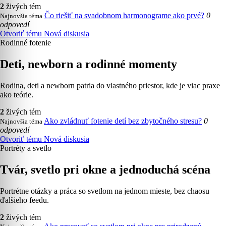
2
živých tém
Čo riešiť na svadobnom harmonograme ako prvé?
0
Najnovšia téma
odpovedí
Otvoriť tému
Nová diskusia
Rodinné fotenie
Deti, newborn a rodinné momenty
Rodina, deti a newborn patria do vlastného priestor, kde je viac praxe
ako teórie.
2
živých tém
Ako zvládnuť fotenie detí bez zbytočného stresu?
0
Najnovšia téma
odpovedí
Otvoriť tému
Nová diskusia
Portréty a svetlo
Tvár, svetlo pri okne a jednoduchá scéna
Portrétne otázky a práca so svetlom na jednom mieste, bez chaosu
ďalšieho feedu.
2
živých tém