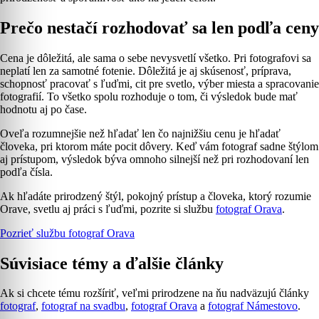
Prečo nestačí rozhodovať sa len podľa ceny
Cena je dôležitá, ale sama o sebe nevysvetlí všetko. Pri fotografovi sa
neplatí len za samotné fotenie. Dôležitá je aj skúsenosť, príprava,
schopnosť pracovať s ľuďmi, cit pre svetlo, výber miesta a spracovanie
fotografií. To všetko spolu rozhoduje o tom, či výsledok bude mať
hodnotu aj po čase.
Oveľa rozumnejšie než hľadať len čo najnižšiu cenu je hľadať
človeka, pri ktorom máte pocit dôvery. Keď vám fotograf sadne štýlom
aj prístupom, výsledok býva omnoho silnejší než pri rozhodovaní len
podľa čísla.
Ak hľadáte prirodzený štýl, pokojný prístup a človeka, ktorý rozumie
Orave, svetlu aj práci s ľuďmi, pozrite si službu
fotograf Orava
.
Pozrieť službu fotograf Orava
Súvisiace témy a ďalšie články
Ak si chcete tému rozšíriť, veľmi prirodzene na ňu nadväzujú články
fotograf
,
fotograf na svadbu
,
fotograf Orava
a
fotograf Námestovo
.