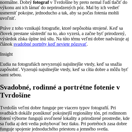
normálne. Dobrý
fotograf
v Tvrdošíne by preto nemal ľudí tlačiť do
výkonu ani ich lámať do neprirodzených póz. Mal by ich vedieť
usmerniť pokojne, jednoducho a tak, aby sa počas fotenia mohli
uvoľniť.
Práve z toho vznikajú fotografie, ktoré nepôsobia strojené. Keď sa
človek prestane sústrediť na to, ako vyzerá, a začne byť prirodzený,
výsledok získa úplne inú silu. Na túto tému veľmi dobre nadväzuje aj
článok
svadobné portréty keď neviete pózovať
.
Insight
Ľudia na fotografiách nevyzerajú najsilnejšie vtedy, keď sa snažia
zapôsobiť. Vyzerajú najsilnejšie vtedy, keď sa cítia dobre a môžu byť
sami sebou.
Svadobné, rodinné a portrétne fotenie v
Tvrdošíne
Tvrdošín veľmi dobre funguje pre viacero typov fotografií. Pri
svadbách dokáže ponúknuť pokojnejší regionálny tón, pri rodinnom
fotení výborne fungujú uvoľnené lokality a prirodzené prostredie, kde
sa ľudia aj deti vedia pohybovať bez tlaku. Pri portrétoch zasa dobre
funguje spojenie jednoduchého priestoru a jemného svetla.