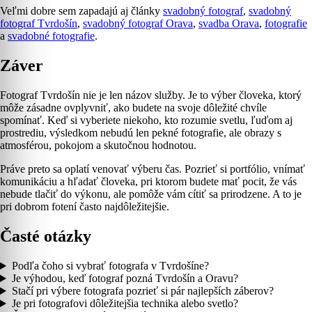
Veľmi dobre sem zapadajú aj články
svadobný fotograf
,
svadobný
fotograf Tvrdošín
,
svadobný fotograf Orava
,
svadba Orava
,
fotografie
a
svadobné fotografie
.
Záver
Fotograf Tvrdošín nie je len názov služby. Je to výber človeka, ktorý
môže zásadne ovplyvniť, ako budete na svoje dôležité chvíle
spomínať. Keď si vyberiete niekoho, kto rozumie svetlu, ľuďom aj
prostrediu, výsledkom nebudú len pekné fotografie, ale obrazy s
atmosférou, pokojom a skutočnou hodnotou.
Práve preto sa oplatí venovať výberu čas. Pozrieť si portfólio, vnímať
komunikáciu a hľadať človeka, pri ktorom budete mať pocit, že vás
nebude tlačiť do výkonu, ale pomôže vám cítiť sa prirodzene. A to je
pri dobrom fotení často najdôležitejšie.
Časté otázky
Podľa čoho si vybrať fotografa v Tvrdošíne?
Je výhodou, keď fotograf pozná Tvrdošín a Oravu?
Stačí pri výbere fotografa pozrieť si pár najlepších záberov?
Je pri fotografovi dôležitejšia technika alebo svetlo?