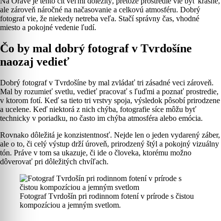
Na Orave je tento cit veľmi dôležitý, pretože prostredie vie byť krásne,
ale zároveň náročné na načasovanie a celkovú atmosféru. Dobrý
fotograf vie, že niekedy netreba veľa. Stačí správny čas, vhodné
miesto a pokojné vedenie ľudí.
Čo by mal dobrý fotograf v Tvrdošíne
naozaj vedieť
Dobrý fotograf v Tvrdošíne by mal zvládať tri zásadné veci zároveň.
Mal by rozumieť svetlu, vedieť pracovať s ľuďmi a poznať prostredie,
v ktorom fotí. Keď sa tieto tri vrstvy spoja, výsledok pôsobí prirodzene
a ucelene. Keď niektorá z nich chýba, fotografie síce môžu byť
technicky v poriadku, no často im chýba atmosféra alebo emócia.
Rovnako dôležitá je konzistentnosť. Nejde len o jeden vydarený záber,
ale o to, či celý výstup drží úroveň, prirodzený štýl a pokojný vizuálny
tón. Práve v tom sa ukazuje, či ide o človeka, ktorému možno
dôverovať pri dôležitých chvíľach.
Fotograf Tvrdošín pri rodinnom fotení v prírode s čistou
kompozíciou a jemným svetlom.