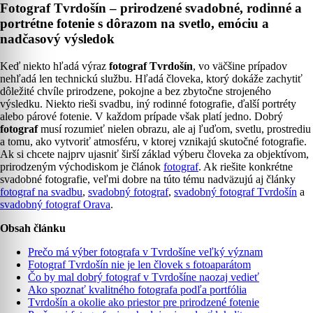
Fotograf Tvrdošín – prirodzené svadobné, rodinné a
portrétne fotenie s dôrazom na svetlo, emóciu a
nadčasový výsledok
Keď niekto hľadá výraz
fotograf Tvrdošín
, vo väčšine prípadov
nehľadá len technickú službu. Hľadá človeka, ktorý dokáže zachytiť
dôležité chvíle prirodzene, pokojne a bez zbytočne strojeného
výsledku. Niekto rieši svadbu, iný rodinné fotografie, ďalší portréty
alebo párové fotenie. V každom prípade však platí jedno. Dobrý
fotograf
musí rozumieť nielen obrazu, ale aj ľuďom, svetlu, prostrediu
a tomu, ako vytvoriť atmosféru, v ktorej vznikajú skutočné fotografie.
Ak si chcete najprv ujasniť širší základ výberu človeka za objektívom,
prirodzeným východiskom je článok
fotograf
. Ak riešite konkrétne
svadobné fotografie, veľmi dobre na túto tému nadväzujú aj články
fotograf na svadbu
,
svadobný fotograf
,
svadobný fotograf Tvrdošín
a
svadobný fotograf Orava
.
Obsah článku
Prečo má výber fotografa v Tvrdošíne veľký význam
Fotograf Tvrdošín nie je len človek s fotoaparátom
Čo by mal dobrý fotograf v Tvrdošíne naozaj vedieť
Ako spoznať kvalitného fotografa podľa portfólia
Tvrdošín a okolie ako priestor pre prirodzené fotenie