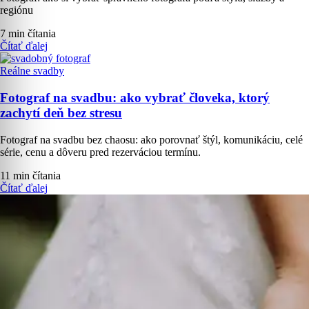
regiónu
7 min čítania
Čítať ďalej
Reálne svadby
Fotograf na svadbu: ako vybrať človeka, ktorý
zachytí deň bez stresu
Fotograf na svadbu bez chaosu: ako porovnať štýl, komunikáciu, celé
série, cenu a dôveru pred rezerváciou termínu.
11 min čítania
Čítať ďalej