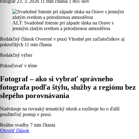
fotograf
23. 3. 2026
11 min čítania
1 801 slov
ALT: Svadobné fotenie pri západe slnka na Orave s
jemným zlatým svetlom a prirodzenou atmosférou
Redakčný článok
Overené v praxi
Vhodné pre začiatočníkov aj
pokročilých
11 min čítania
Redakčný výber
Pokračovať v téme
Fotograf – ako si vybrať správneho
fotografa podľa štýlu, služby a regiónu bez
slepého porovnávania
Nadväzuje na rovnaký tematický okruh a rozširuje ho o ďalší
použiteľný postup v praxi.
Reálne svadby
7 min čítania
Otvoriť článok