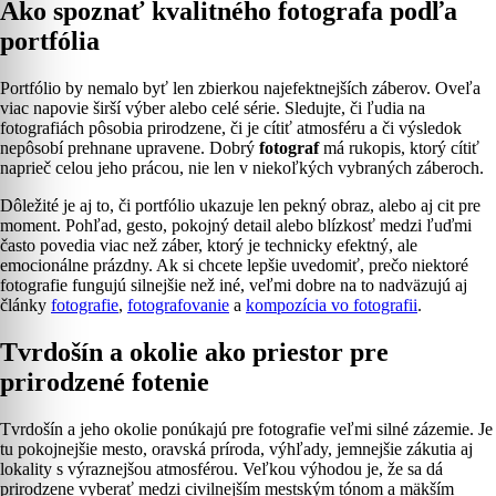
Ako spoznať kvalitného fotografa podľa
portfólia
Portfólio by nemalo byť len zbierkou najefektnejších záberov. Oveľa
viac napovie širší výber alebo celé série. Sledujte, či ľudia na
fotografiách pôsobia prirodzene, či je cítiť atmosféru a či výsledok
nepôsobí prehnane upravene. Dobrý
fotograf
má rukopis, ktorý cítiť
naprieč celou jeho prácou, nie len v niekoľkých vybraných záberoch.
Dôležité je aj to, či portfólio ukazuje len pekný obraz, alebo aj cit pre
moment. Pohľad, gesto, pokojný detail alebo blízkosť medzi ľuďmi
často povedia viac než záber, ktorý je technicky efektný, ale
emocionálne prázdny. Ak si chcete lepšie uvedomiť, prečo niektoré
fotografie fungujú silnejšie než iné, veľmi dobre na to nadväzujú aj
články
fotografie
,
fotografovanie
a
kompozícia vo fotografii
.
Tvrdošín a okolie ako priestor pre
prirodzené fotenie
Tvrdošín a jeho okolie ponúkajú pre fotografie veľmi silné zázemie. Je
tu pokojnejšie mesto, oravská príroda, výhľady, jemnejšie zákutia aj
lokality s výraznejšou atmosférou. Veľkou výhodou je, že sa dá
prirodzene vyberať medzi civilnejším mestským tónom a mäkším