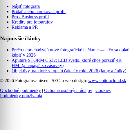
Nájsť fotografa
Pridať alebo nárokovať profil
Pro / Business profil
Kredity pre fotografov
Reklama a PR
Najnovšie články
Prečo neprichádzajú nové fotografické tlačiarne — a čo sa oplatí
kúpiť v 2026
Aputure STORM CS32: LED svetlo, ktoré chce poraziť 4K
HMI (a napájať zo zásuvky)
Objektívy, na ktoré sa oplatí čakať v roku 2026 (fámy a úniky)
© 2026 Fotografovanie.eu
|
SEO a web design:
www.cottoncloud.sk
Obchodné podmienky
|
Ochrana osobných údajov
|
Cookies
|
Podmienky používania