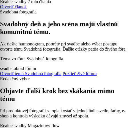
Reálne svadby
7 min čítania
Otvoriť článok
Svadobná fotografia
Svadobný deň a jeho scéna majú vlastnú
komunitnú tému.
Ak riešite harmonogram, portréty pri svadbe alebo výber postupu,
otvorte tému Svadobná fotografia. Ďalšie otázky patria do živého fóra.
Téma vo fóre: Svadobná fotografia
svadba
obrad
fórum
Otvoriť tému Svadobná fotografia
Pozrieť živé fórum
Redakčný výber
Objavte ďalší krok bez skákania mimo
tému
Pri produktovej fotografii sa oplatí ostať v jednej línii: svetlo, farby, e-
shop a kontrola výsledku dávajú zmysel až spolu.
Reálne svadby
Magazínový flow