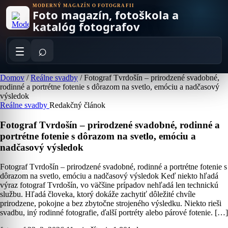
Skip
MODERNÝ MAGAZÍN O FOTOGRAFII
Foto magazín, fotoškola a
to
content
katalóg fotografov
⌕
Domov
/
Reálne svadby
/
Fotograf Tvrdošín – prirodzené svadobné,
rodinné a portrétne fotenie s dôrazom na svetlo, emóciu a nadčasový
výsledok
Reálne svadby
Redakčný článok
Fotograf Tvrdošín – prirodzené svadobné, rodinné a
portrétne fotenie s dôrazom na svetlo, emóciu a
nadčasový výsledok
Fotograf Tvrdošín – prirodzené svadobné, rodinné a portrétne fotenie s
dôrazom na svetlo, emóciu a nadčasový výsledok Keď niekto hľadá
výraz fotograf Tvrdošín, vo väčšine prípadov nehľadá len technickú
službu. Hľadá človeka, ktorý dokáže zachytiť dôležité chvíle
prirodzene, pokojne a bez zbytočne strojeného výsledku. Niekto rieši
svadbu, iný rodinné fotografie, ďalší portréty alebo párové fotenie. […]