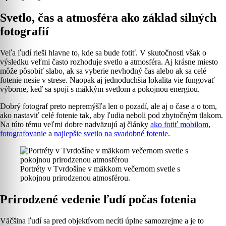
Svetlo, čas a atmosféra ako základ silných
fotografií
Veľa ľudí rieši hlavne to, kde sa bude fotiť. V skutočnosti však o
výsledku veľmi často rozhoduje svetlo a atmosféra. Aj krásne miesto
môže pôsobiť slabo, ak sa vyberie nevhodný čas alebo ak sa celé
fotenie nesie v strese. Naopak aj jednoduchšia lokalita vie fungovať
výborne, keď sa spojí s mäkkým svetlom a pokojnou energiou.
Dobrý fotograf preto nepremýšľa len o pozadí, ale aj o čase a o tom,
ako nastaviť celé fotenie tak, aby ľudia neboli pod zbytočným tlakom.
Na túto tému veľmi dobre nadväzujú aj články
ako fotiť mobilom
,
fotografovanie
a
najlepšie svetlo na svadobné fotenie
.
Portréty v Tvrdošíne v mäkkom večernom svetle s
pokojnou prirodzenou atmosférou.
Prirodzené vedenie ľudí počas fotenia
Väčšina ľudí sa pred objektívom necíti úplne samozrejme a je to