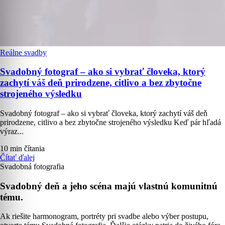
Reálne svadby
Svadobný fotograf – ako si vybrať človeka, ktorý
zachytí váš deň prirodzene, citlivo a bez zbytočne
strojeného výsledku
Svadobný fotograf – ako si vybrať človeka, ktorý zachytí váš deň
prirodzene, citlivo a bez zbytočne strojeného výsledku Keď pár hľadá
výraz...
10 min čítania
Čítať ďalej
Svadobná fotografia
Svadobný deň a jeho scéna majú vlastnú komunitnú
tému.
Ak riešite harmonogram, portréty pri svadbe alebo výber postupu,