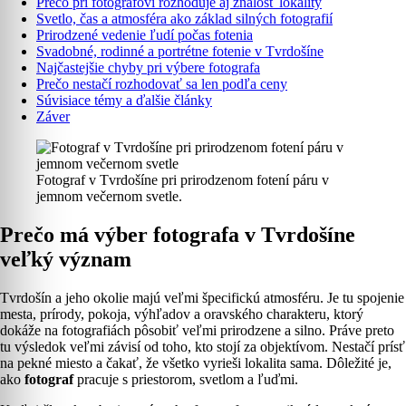
Prečo pri fotografovi rozhoduje aj znalosť lokality
Svetlo, čas a atmosféra ako základ silných fotografií
Prirodzené vedenie ľudí počas fotenia
Svadobné, rodinné a portrétne fotenie v Tvrdošíne
Najčastejšie chyby pri výbere fotografa
Prečo nestačí rozhodovať sa len podľa ceny
Súvisiace témy a ďalšie články
Záver
Fotograf v Tvrdošíne pri prirodzenom fotení páru v
jemnom večernom svetle.
Prečo má výber fotografa v Tvrdošíne
veľký význam
Tvrdošín a jeho okolie majú veľmi špecifickú atmosféru. Je tu spojenie
mesta, prírody, pokoja, výhľadov a oravského charakteru, ktorý
dokáže na fotografiách pôsobiť veľmi prirodzene a silno. Práve preto
tu výsledok veľmi závisí od toho, kto stojí za objektívom. Nestačí prísť
na pekné miesto a čakať, že všetko vyrieši lokalita sama. Dôležité je,
ako
fotograf
pracuje s priestorom, svetlom a ľuďmi.