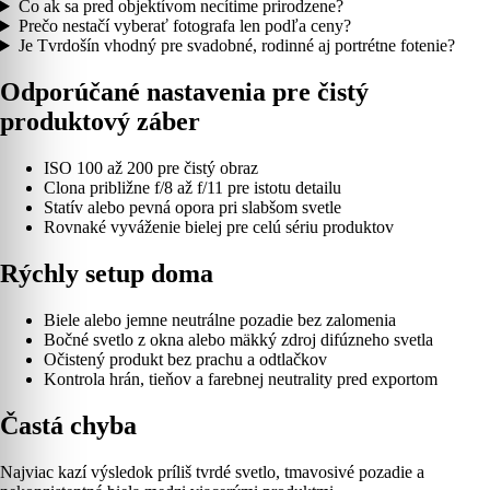
Čo ak sa pred objektívom necítime prirodzene?
Prečo nestačí vyberať fotografa len podľa ceny?
Je Tvrdošín vhodný pre svadobné, rodinné aj portrétne fotenie?
Odporúčané nastavenia pre čistý
produktový záber
ISO 100 až 200 pre čistý obraz
Clona približne f/8 až f/11 pre istotu detailu
Statív alebo pevná opora pri slabšom svetle
Rovnaké vyváženie bielej pre celú sériu produktov
Rýchly setup doma
Biele alebo jemne neutrálne pozadie bez zalomenia
Bočné svetlo z okna alebo mäkký zdroj difúzneho svetla
Očistený produkt bez prachu a odtlačkov
Kontrola hrán, tieňov a farebnej neutrality pred exportom
Častá chyba
Najviac kazí výsledok príliš tvrdé svetlo, tmavosivé pozadie a