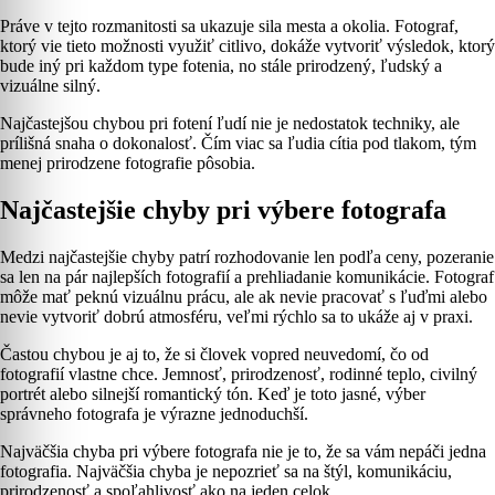
Práve v tejto rozmanitosti sa ukazuje sila mesta a okolia. Fotograf,
ktorý vie tieto možnosti využiť citlivo, dokáže vytvoriť výsledok, ktorý
bude iný pri každom type fotenia, no stále prirodzený, ľudský a
vizuálne silný.
Najčastejšou chybou pri fotení ľudí nie je nedostatok techniky, ale
prílišná snaha o dokonalosť. Čím viac sa ľudia cítia pod tlakom, tým
menej prirodzene fotografie pôsobia.
Najčastejšie chyby pri výbere fotografa
Medzi najčastejšie chyby patrí rozhodovanie len podľa ceny, pozeranie
sa len na pár najlepších fotografií a prehliadanie komunikácie. Fotograf
môže mať peknú vizuálnu prácu, ale ak nevie pracovať s ľuďmi alebo
nevie vytvoriť dobrú atmosféru, veľmi rýchlo sa to ukáže aj v praxi.
Častou chybou je aj to, že si človek vopred neuvedomí, čo od
fotografií vlastne chce. Jemnosť, prirodzenosť, rodinné teplo, civilný
portrét alebo silnejší romantický tón. Keď je toto jasné, výber
správneho fotografa je výrazne jednoduchší.
Najväčšia chyba pri výbere fotografa nie je to, že sa vám nepáči jedna
fotografia. Najväčšia chyba je nepozrieť sa na štýl, komunikáciu,
prirodzenosť a spoľahlivosť ako na jeden celok.