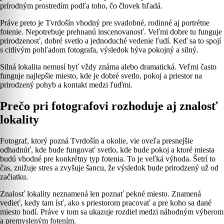
prírodným prostredím podľa toho, čo človek hľadá.
Práve preto je Tvrdošín vhodný pre svadobné, rodinné aj portrétne
fotenie. Nepotrebuje prehnanú inscenovanosť. Veľmi dobre tu funguje
prirodzenosť, dobré svetlo a jednoduché vedenie ľudí. Keď sa to spojí
s citlivým pohľadom fotografa, výsledok býva pokojný a silný.
Silná lokalita nemusí byť vždy známa alebo dramatická. Veľmi často
funguje najlepšie miesto, kde je dobré svetlo, pokoj a priestor na
prirodzený pohyb a kontakt medzi ľuďmi.
Prečo pri fotografovi rozhoduje aj znalosť
lokality
Fotograf, ktorý pozná Tvrdošín a okolie, vie oveľa presnejšie
odhadnúť, kde bude fungovať svetlo, kde bude pokoj a ktoré miesta
budú vhodné pre konkrétny typ fotenia. To je veľká výhoda. Šetrí to
čas, znižuje stres a zvyšuje šancu, že výsledok bude prirodzený už od
začiatku.
Znalosť lokality neznamená len poznať pekné miesto. Znamená
vedieť, kedy tam ísť, ako s priestorom pracovať a pre koho sa dané
miesto hodí. Práve v tom sa ukazuje rozdiel medzi náhodným výberom
a premysleným fotením.