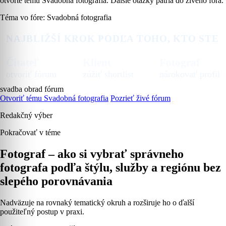
otvorte tému Svadobná fotografia. Ďalšie otázky patria do živého fóra.
Téma vo fóre: Svadobná fotografia
NAJBLIŽŠÍ KROK PODĽA TOHO, KTO STE
Čitateľ
Klient
Fotograf
otvoriť fórum
zúžiť shortlist
nárokovať profil
svadba
obrad
fórum
Otvoriť tému Svadobná fotografia
Pozrieť živé fórum
Redakčný výber
Pokračovať v téme
Fotograf – ako si vybrať správneho
fotografa podľa štýlu, služby a regiónu bez
slepého porovnávania
Nadväzuje na rovnaký tematický okruh a rozširuje ho o ďalší
použiteľný postup v praxi.