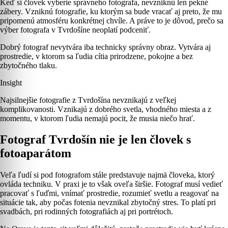
Keď si človek vyberie správneho fotografa, nevzniknú len pekné
zábery. Vzniknú fotografie, ku ktorým sa bude vracať aj preto, že mu
pripomenú atmosféru konkrétnej chvíle. A práve to je dôvod, prečo sa
výber fotografa v Tvrdošíne neoplatí podceniť.
Dobrý fotograf nevytvára iba technicky správny obraz. Vytvára aj
prostredie, v ktorom sa ľudia cítia prirodzene, pokojne a bez
zbytočného tlaku.
Insight
Najsilnejšie fotografie z Tvrdošína nevznikajú z veľkej
komplikovanosti. Vznikajú z dobrého svetla, vhodného miesta a z
momentu, v ktorom ľudia nemajú pocit, že musia niečo hrať.
Fotograf Tvrdošín nie je len človek s
fotoaparátom
Veľa ľudí si pod fotografom stále predstavuje najmä človeka, ktorý
ovláda techniku. V praxi je to však oveľa širšie. Fotograf musí vedieť
pracovať s ľuďmi, vnímať prostredie, rozumieť svetlu a reagovať na
situácie tak, aby počas fotenia nevznikal zbytočný stres. To platí pri
svadbách, pri rodinných fotografiách aj pri portrétoch.