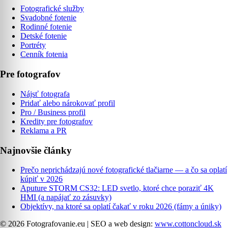
Fotografické služby
Svadobné fotenie
Rodinné fotenie
Detské fotenie
Portréty
Cenník fotenia
Pre fotografov
Nájsť fotografa
Pridať alebo nárokovať profil
Pro / Business profil
Kredity pre fotografov
Reklama a PR
Najnovšie články
Prečo neprichádzajú nové fotografické tlačiarne — a čo sa oplatí
kúpiť v 2026
Aputure STORM CS32: LED svetlo, ktoré chce poraziť 4K
HMI (a napájať zo zásuvky)
Objektívy, na ktoré sa oplatí čakať v roku 2026 (fámy a úniky)
© 2026 Fotografovanie.eu
|
SEO a web design:
www.cottoncloud.sk