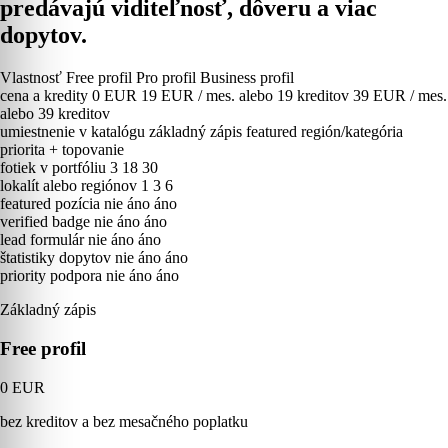
predávajú viditeľnosť, dôveru a viac
dopytov.
Vlastnosť
Free profil
Pro profil
Business profil
cena a kredity
0 EUR
19 EUR / mes. alebo 19 kreditov
39 EUR / mes.
alebo 39 kreditov
umiestnenie v katalógu
základný zápis
featured región/kategória
priorita + topovanie
fotiek v portfóliu
3
18
30
lokalít alebo regiónov
1
3
6
featured pozícia
nie
áno
áno
verified badge
nie
áno
áno
lead formulár
nie
áno
áno
štatistiky dopytov
nie
áno
áno
priority podpora
nie
áno
áno
Základný zápis
Free profil
0 EUR
bez kreditov a bez mesačného poplatku