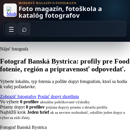
Skip
MODERNÝ MAGAZÍN O FOTOGRAFII
Foto magazín, fotoškola a
to
content
katalóg fotografov
⌕
Nájsť fotografa
Fotograf Banská Bystrica: profily pre Food
fotenie, región a pripravenosť odpovedať.
Vyberte lokalitu, typ fotenia a pošlite dopyt fotografom, ktorí sa hodia
k vašej požiadavke.
Zobraziť fotografov
Poslať dopyt shortlistu
Vo výbere
0 profilov
aktuálne publikované výsledky
Priamy dopyt
0 profilov
prijíma dopyty priamo z detailu profilu
Najbližší krok
Jeden brief
ak sa neviete rozhodnúť, odošlite jeden dopyt a
výber sa zúži ďalej
Fotograf Banská Bystrica