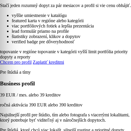
Stačí jeden rozumný dopyt za pár mesiacov a profil si vie cenu obhájiť.
vyššie umiestnenie v katalógu
featured karta v regióne alebo kategórii
viac portfóliových fotiek a lepšia prezentácia
lead formulár priamo na profile
štatistiky zobrazení, klikov a dopytov
verified badge pre dôveryhodnosť
topovanie v regióne
topovanie v kategórii
vyšší limit portfólia
priority
dopyty a reporty
Chcem pro profil
Zaplatiť kreditmi
Pre štúdiá a tímy
Business profil
39 EUR / mes. alebo 39 kreditov
ročná aktivácia 390 EUR alebo 390 kreditov
Najsilnejší profil pre štúdio, tím alebo fotografa s viacerými lokalitami,
ktorý potrebuje byť viditeľný aj v náročnejších dopytoch.
Pre štúdiá, ktoré chcú viac lokalít, silnejší routing a prioritné dopyty.