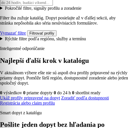
Pokročilé filtre, signály profilu a zoradenie
Filter iba zužuje katalóg. Dopyt posielajte až v ďalšej sekcii, aby
stránka nepôsobila ako séria nesúvisiacich formulárov.
Vymazať filtre
Filtrovať profily
Rýchle filtre podľa regiónu, služby a termínu
Inteligentné odporúčanie
Najlepší ďalší krok v katalógu
V aktuálnom výbere ešte nie sú aspoň dva profily pripravené na rýchly
priamy dopyt. Pomôže širší región, dostupnostné zoradenie alebo jeden
spoločný dopyt.
0
výsledkov
0
priame dopyty
0
do 24 h
0
shortlist ready
Ukáž profily pripravené na dopyt
Zoradiť podľa dostupnosti
Registrácia alebo claim profilu
Smart dopyt z katalógu
Pošlite jeden dopyt bez hľadania po