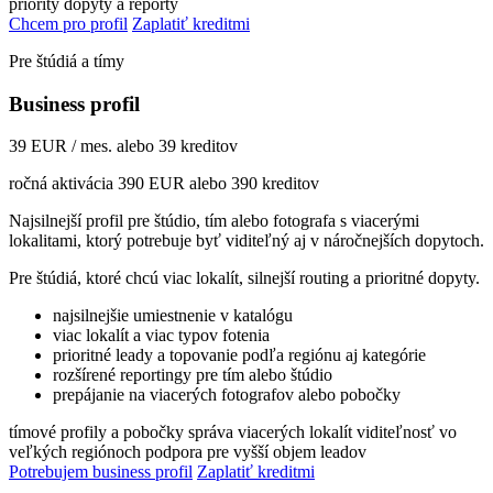
priority dopyty a reporty
Chcem pro profil
Zaplatiť kreditmi
Pre štúdiá a tímy
Business profil
39 EUR / mes. alebo 39 kreditov
ročná aktivácia 390 EUR alebo 390 kreditov
Najsilnejší profil pre štúdio, tím alebo fotografa s viacerými
lokalitami, ktorý potrebuje byť viditeľný aj v náročnejších dopytoch.
Pre štúdiá, ktoré chcú viac lokalít, silnejší routing a prioritné dopyty.
najsilnejšie umiestnenie v katalógu
viac lokalít a viac typov fotenia
prioritné leady a topovanie podľa regiónu aj kategórie
rozšírené reportingy pre tím alebo štúdio
prepájanie na viacerých fotografov alebo pobočky
tímové profily a pobočky
správa viacerých lokalít
viditeľnosť vo
veľkých regiónoch
podpora pre vyšší objem leadov
Potrebujem business profil
Zaplatiť kreditmi