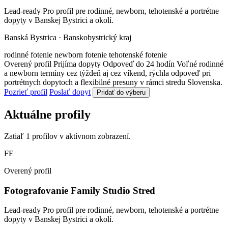
Lead-ready Pro profil pre rodinné, newborn, tehotenské a portrétne
dopyty v Banskej Bystrici a okolí.
Banská Bystrica · Banskobystrický kraj
rodinné fotenie
newborn fotenie
tehotenské fotenie
Overený profil
Prijíma dopyty
Odpoveď do 24 hodín
Voľné rodinné
a newborn termíny cez týždeň aj cez víkend, rýchla odpoveď pri
portrétnych dopytoch a flexibilné presuny v rámci stredu Slovenska.
Pozrieť profil
Poslať dopyt
Pridať do výberu
Aktuálne profily
Zatiaľ 1 profilov v aktívnom zobrazení.
FF
Overený profil
Fotografovanie Family Studio Stred
Lead-ready Pro profil pre rodinné, newborn, tehotenské a portrétne
dopyty v Banskej Bystrici a okolí.