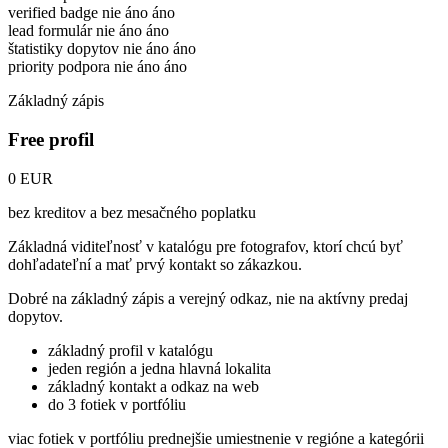
verified badge
nie
áno
áno
lead formulár
nie
áno
áno
štatistiky dopytov
nie
áno
áno
priority podpora
nie
áno
áno
Základný zápis
Free profil
0 EUR
bez kreditov a bez mesačného poplatku
Základná viditeľnosť v katalógu pre fotografov, ktorí chcú byť
dohľadateľní a mať prvý kontakt so zákazkou.
Dobré na základný zápis a verejný odkaz, nie na aktívny predaj
dopytov.
základný profil v katalógu
jeden región a jedna hlavná lokalita
základný kontakt a odkaz na web
do 3 fotiek v portfóliu
viac fotiek v portfóliu
prednejšie umiestnenie v regióne a kategórii