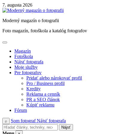
Skip
7. augusta 2026
to
content
Moderný magazín o fotografii
Foto magazín, fotoškola a katalóg fotografov
Magazín
Fotoškola
Nájsť fotografa
Moje služby
Pre fotografov
Pridať alebo nárokovať profil
Pro / Business profil
Kredity
Reklama a cenník
PR a SEO článok
Kúpiť reklamu
Fórum
Som fotograf
Nájsť fotografa
⌕
Nájsť
Menu
×