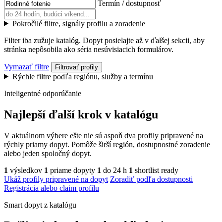
Termín / dostupnosť
Pokročilé filtre, signály profilu a zoradenie
Filter iba zužuje katalóg. Dopyt posielajte až v ďalšej sekcii, aby
stránka nepôsobila ako séria nesúvisiacich formulárov.
Vymazať filtre
Filtrovať profily
Rýchle filtre podľa regiónu, služby a termínu
Inteligentné odporúčanie
Najlepší ďalší krok v katalógu
V aktuálnom výbere ešte nie sú aspoň dva profily pripravené na
rýchly priamy dopyt. Pomôže širší región, dostupnostné zoradenie
alebo jeden spoločný dopyt.
1
výsledkov
1
priame dopyty
1
do 24 h
1
shortlist ready
Ukáž profily pripravené na dopyt
Zoradiť podľa dostupnosti
Registrácia alebo claim profilu
Smart dopyt z katalógu