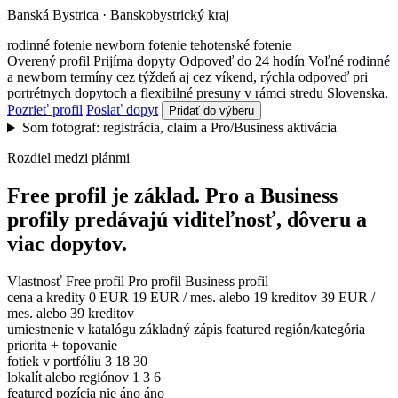
Banská Bystrica · Banskobystrický kraj
rodinné fotenie
newborn fotenie
tehotenské fotenie
Overený profil
Prijíma dopyty
Odpoveď do 24 hodín
Voľné rodinné
a newborn termíny cez týždeň aj cez víkend, rýchla odpoveď pri
portrétnych dopytoch a flexibilné presuny v rámci stredu Slovenska.
Pozrieť profil
Poslať dopyt
Pridať do výberu
Som fotograf: registrácia, claim a Pro/Business aktivácia
Rozdiel medzi plánmi
Free profil je základ. Pro a Business
profily predávajú viditeľnosť, dôveru a
viac dopytov.
Vlastnosť
Free profil
Pro profil
Business profil
cena a kredity
0 EUR
19 EUR / mes. alebo 19 kreditov
39 EUR /
mes. alebo 39 kreditov
umiestnenie v katalógu
základný zápis
featured región/kategória
priorita + topovanie
fotiek v portfóliu
3
18
30
lokalít alebo regiónov
1
3
6
featured pozícia
nie
áno
áno