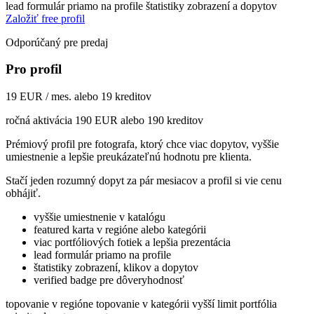
lead formulár priamo na profile
štatistiky zobrazení a dopytov
Založiť free profil
Odporúčaný pre predaj
Pro profil
19 EUR / mes. alebo 19 kreditov
ročná aktivácia 190 EUR alebo 190 kreditov
Prémiový profil pre fotografa, ktorý chce viac dopytov, vyššie
umiestnenie a lepšie preukázateľnú hodnotu pre klienta.
Stačí jeden rozumný dopyt za pár mesiacov a profil si vie cenu
obhájiť.
vyššie umiestnenie v katalógu
featured karta v regióne alebo kategórii
viac portfóliových fotiek a lepšia prezentácia
lead formulár priamo na profile
štatistiky zobrazení, klikov a dopytov
verified badge pre dôveryhodnosť
topovanie v regióne
topovanie v kategórii
vyšší limit portfólia