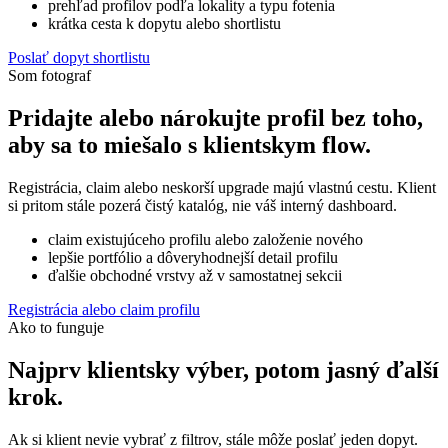
prehľad profilov podľa lokality a typu fotenia
krátka cesta k dopytu alebo shortlistu
Poslať dopyt shortlistu
Som fotograf
Pridajte alebo nárokujte profil bez toho,
aby sa to miešalo s klientskym flow.
Registrácia, claim alebo neskorší upgrade majú vlastnú cestu. Klient
si pritom stále pozerá čistý katalóg, nie váš interný dashboard.
claim existujúceho profilu alebo založenie nového
lepšie portfólio a dôveryhodnejší detail profilu
ďalšie obchodné vrstvy až v samostatnej sekcii
Registrácia alebo claim profilu
Ako to funguje
Najprv klientsky výber, potom jasný ďalší
krok.
Ak si klient nevie vybrať z filtrov, stále môže poslať jeden dopyt.