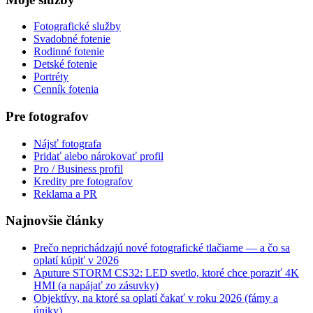
Fotografické služby
Svadobné fotenie
Rodinné fotenie
Detské fotenie
Portréty
Cenník fotenia
Pre fotografov
Nájsť fotografa
Pridať alebo nárokovať profil
Pro / Business profil
Kredity pre fotografov
Reklama a PR
Najnovšie články
Prečo neprichádzajú nové fotografické tlačiarne — a čo sa
oplatí kúpiť v 2026
Aputure STORM CS32: LED svetlo, ktoré chce poraziť 4K
HMI (a napájať zo zásuvky)
Objektívy, na ktoré sa oplatí čakať v roku 2026 (fámy a
úniky)