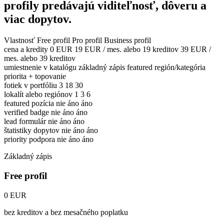
profily predávajú viditeľnosť, dôveru a
viac dopytov.
Vlastnosť
Free profil
Pro profil
Business profil
cena a kredity
0 EUR
19 EUR / mes. alebo 19 kreditov
39 EUR /
mes. alebo 39 kreditov
umiestnenie v katalógu
základný zápis
featured región/kategória
priorita + topovanie
fotiek v portfóliu
3
18
30
lokalít alebo regiónov
1
3
6
featured pozícia
nie
áno
áno
verified badge
nie
áno
áno
lead formulár
nie
áno
áno
štatistiky dopytov
nie
áno
áno
priority podpora
nie
áno
áno
Základný zápis
Free profil
0 EUR
bez kreditov a bez mesačného poplatku