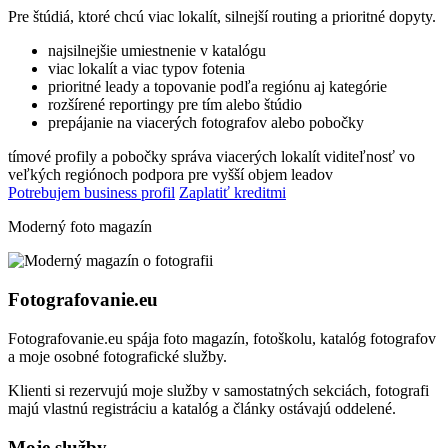
Pre štúdiá, ktoré chcú viac lokalít, silnejší routing a prioritné dopyty.
najsilnejšie umiestnenie v katalógu
viac lokalít a viac typov fotenia
prioritné leady a topovanie podľa regiónu aj kategórie
rozšírené reportingy pre tím alebo štúdio
prepájanie na viacerých fotografov alebo pobočky
tímové profily a pobočky
správa viacerých lokalít
viditeľnosť vo
veľkých regiónoch
podpora pre vyšší objem leadov
Potrebujem business profil
Zaplatiť kreditmi
Moderný foto magazín
Fotografovanie.eu
Fotografovanie.eu spája foto magazín, fotoškolu, katalóg fotografov
a moje osobné fotografické služby.
Klienti si rezervujú moje služby v samostatných sekciách, fotografi
majú vlastnú registráciu a katalóg a články ostávajú oddelené.
Moje služby