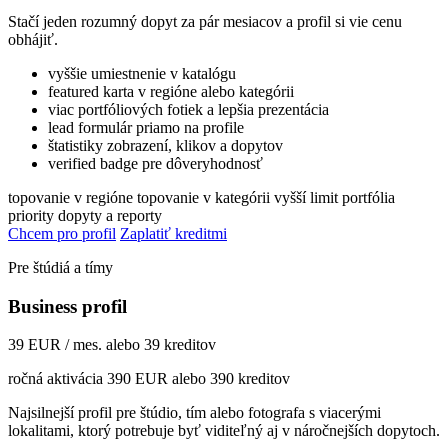
Stačí jeden rozumný dopyt za pár mesiacov a profil si vie cenu
obhájiť.
vyššie umiestnenie v katalógu
featured karta v regióne alebo kategórii
viac portfóliových fotiek a lepšia prezentácia
lead formulár priamo na profile
štatistiky zobrazení, klikov a dopytov
verified badge pre dôveryhodnosť
topovanie v regióne
topovanie v kategórii
vyšší limit portfólia
priority dopyty a reporty
Chcem pro profil
Zaplatiť kreditmi
Pre štúdiá a tímy
Business profil
39 EUR / mes. alebo 39 kreditov
ročná aktivácia 390 EUR alebo 390 kreditov
Najsilnejší profil pre štúdio, tím alebo fotografa s viacerými
lokalitami, ktorý potrebuje byť viditeľný aj v náročnejších dopytoch.