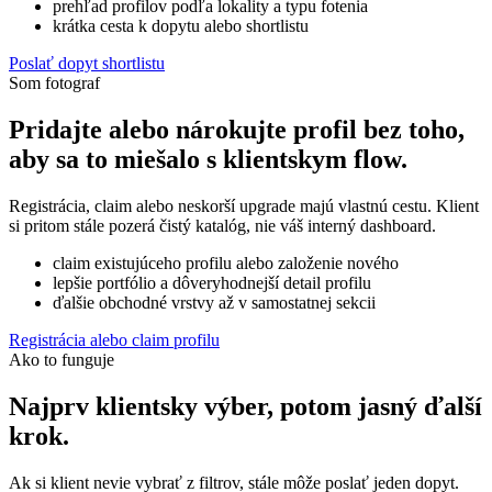
prehľad profilov podľa lokality a typu fotenia
krátka cesta k dopytu alebo shortlistu
Poslať dopyt shortlistu
Som fotograf
Pridajte alebo nárokujte profil bez toho,
aby sa to miešalo s klientskym flow.
Registrácia, claim alebo neskorší upgrade majú vlastnú cestu. Klient
si pritom stále pozerá čistý katalóg, nie váš interný dashboard.
claim existujúceho profilu alebo založenie nového
lepšie portfólio a dôveryhodnejší detail profilu
ďalšie obchodné vrstvy až v samostatnej sekcii
Registrácia alebo claim profilu
Ako to funguje
Najprv klientsky výber, potom jasný ďalší
krok.
Ak si klient nevie vybrať z filtrov, stále môže poslať jeden dopyt.