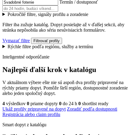
Termín / dostupnosť
Pokročilé filtre, signály profilu a zoradenie
Filter iba zužuje katalóg. Dopyt posielajte až v ďalšej sekcii, aby
stránka nepôsobila ako séria nesúvisiacich formulárov.
Vymazať filtre
Filtrovať profily
Rýchle filtre podľa regiónu, služby a termínu
Inteligentné odporúčanie
Najlepší ďalší krok v katalógu
V aktuálnom výbere ešte nie sú aspoň dva profily pripravené na
rýchly priamy dopyt. Pomôže širší región, dostupnostné zoradenie
alebo jeden spoločný dopyt.
4
výsledkov
0
priame dopyty
0
do 24 h
0
shortlist ready
Ukáž profily pripravené na dopyt
Zoradiť podľa dostupnosti
Registrácia alebo claim profilu
Smart dopyt z katalógu