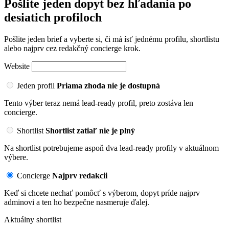
Pošlite jeden dopyt bez hľadania po
desiatich profiloch
Pošlite jeden brief a vyberte si, či má ísť jednému profilu, shortlistu
alebo najprv cez redakčný concierge krok.
Website
Jeden profil
Priama zhoda nie je dostupná
Tento výber teraz nemá lead-ready profil, preto zostáva len
concierge.
Shortlist
Shortlist zatiaľ nie je plný
Na shortlist potrebujeme aspoň dva lead-ready profily v aktuálnom
výbere.
Concierge
Najprv redakcii
Keď si chcete nechať pomôcť s výberom, dopyt príde najprv
adminovi a ten ho bezpečne nasmeruje ďalej.
Aktuálny shortlist