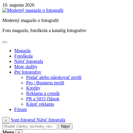
Skip
10. augusta 2026
to
content
Moderný magazín o fotografii
Foto magazín, fotoškola a katalóg fotografov
Magazín
Fotoškola
Nájsť fotografa
Moje služby
Pre fotografov
Pridať alebo nárokovať profil
Pro / Business profil
Kredity
Reklama a cenník
PR a SEO článok
Kúpiť reklamu
Fórum
Som fotograf
Nájsť fotografa
⌕
Nájsť
Menu
×