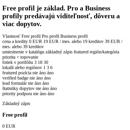
Free profil je základ. Pro a Business
profily predávajú viditeľnosť, dôveru a
viac dopytov.
Vlastnosť
Free profil
Pro profil
Business profil
cena a kredity
0 EUR
19 EUR / mes. alebo 19 kreditov
39 EUR /
mes. alebo 39 kreditov
umiestnenie v katalógu
základný zápis
featured región/kategória
priorita + topovanie
fotiek v portfóliu
3
18
30
lokalít alebo regiónov
1
3
6
featured pozícia
nie
áno
áno
verified badge
nie
áno
áno
lead formulár
nie
áno
áno
štatistiky dopytov
nie
áno
áno
priority podpora
nie
áno
áno
Základný zápis
Free profil
0 EUR