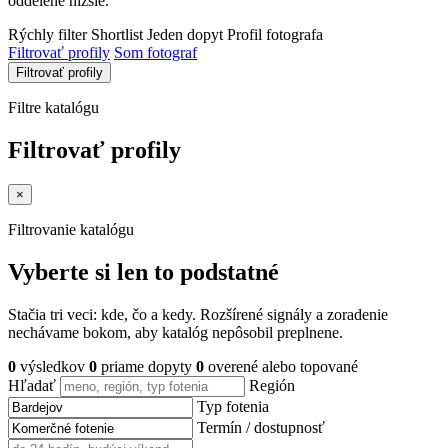
oddelene nižšie.
Rýchly filter
Shortlist
Jeden dopyt
Profil fotografa
Filtrovať profily
Som fotograf
Filtrovať profily
Filtre katalógu
Filtrovať profily
×
Filtrovanie katalógu
Vyberte si len to podstatné
Stačia tri veci: kde, čo a kedy. Rozšírené signály a zoradenie
nechávame bokom, aby katalóg nepôsobil preplnene.
0
výsledkov
0
priame dopyty
0
overené alebo topované
Hľadať
Región
Typ fotenia
Termín / dostupnosť