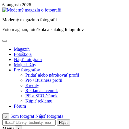
Skip
6. augusta 2026
to
content
Moderný magazín o fotografii
Foto magazín, fotoškola a katalóg fotografov
Magazín
Fotoškola
Nájsť fotografa
Moje služby
Pre fotografov
Pridať alebo nárokovať profil
Pro / Business profil
Kredity
Reklama a cenník
PR a SEO článok
Kúpiť reklamu
Fórum
Som fotograf
Nájsť fotografa
⌕
Nájsť
Menu
×