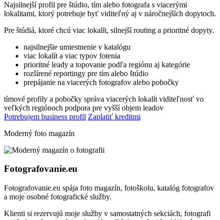
Najsilnejší profil pre štúdio, tím alebo fotografa s viacerými
lokalitami, ktorý potrebuje byť viditeľný aj v náročnejších dopytoch.
Pre štúdiá, ktoré chcú viac lokalít, silnejší routing a prioritné dopyty.
najsilnejšie umiestnenie v katalógu
viac lokalít a viac typov fotenia
prioritné leady a topovanie podľa regiónu aj kategórie
rozšírené reportingy pre tím alebo štúdio
prepájanie na viacerých fotografov alebo pobočky
tímové profily a pobočky
správa viacerých lokalít
viditeľnosť vo
veľkých regiónoch
podpora pre vyšší objem leadov
Potrebujem business profil
Zaplatiť kreditmi
Moderný foto magazín
Fotografovanie.eu
Fotografovanie.eu spája foto magazín, fotoškolu, katalóg fotografov
a moje osobné fotografické služby.
Klienti si rezervujú moje služby v samostatných sekciách, fotografi