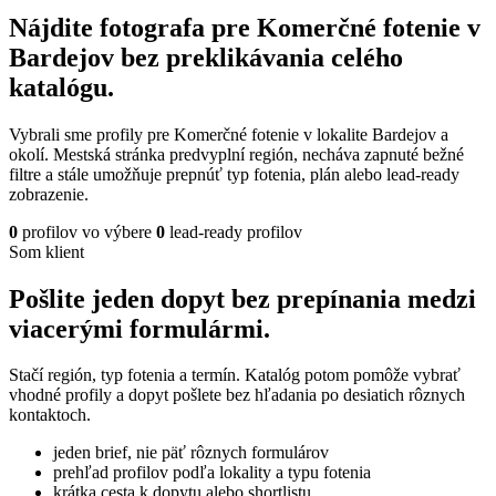
Nájdite fotografa pre Komerčné fotenie v
Bardejov bez preklikávania celého
katalógu.
Vybrali sme profily pre Komerčné fotenie v lokalite Bardejov a
okolí. Mestská stránka predvyplní región, necháva zapnuté bežné
filtre a stále umožňuje prepnúť typ fotenia, plán alebo lead-ready
zobrazenie.
0
profilov vo výbere
0
lead-ready profilov
Som klient
Pošlite jeden dopyt bez prepínania medzi
viacerými formulármi.
Stačí región, typ fotenia a termín. Katalóg potom pomôže vybrať
vhodné profily a dopyt pošlete bez hľadania po desiatich rôznych
kontaktoch.
jeden brief, nie päť rôznych formulárov
prehľad profilov podľa lokality a typu fotenia
krátka cesta k dopytu alebo shortlistu