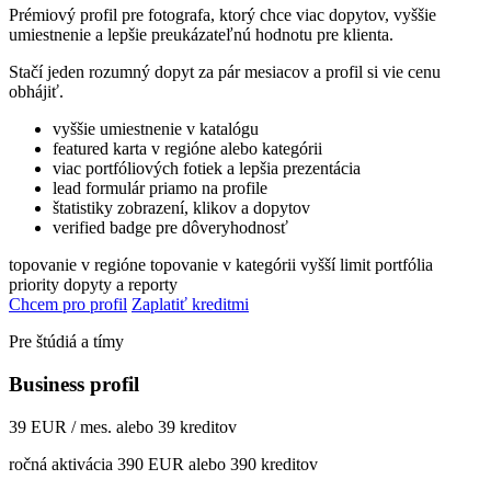
Prémiový profil pre fotografa, ktorý chce viac dopytov, vyššie
umiestnenie a lepšie preukázateľnú hodnotu pre klienta.
Stačí jeden rozumný dopyt za pár mesiacov a profil si vie cenu
obhájiť.
vyššie umiestnenie v katalógu
featured karta v regióne alebo kategórii
viac portfóliových fotiek a lepšia prezentácia
lead formulár priamo na profile
štatistiky zobrazení, klikov a dopytov
verified badge pre dôveryhodnosť
topovanie v regióne
topovanie v kategórii
vyšší limit portfólia
priority dopyty a reporty
Chcem pro profil
Zaplatiť kreditmi
Pre štúdiá a tímy
Business profil
39 EUR / mes. alebo 39 kreditov
ročná aktivácia 390 EUR alebo 390 kreditov