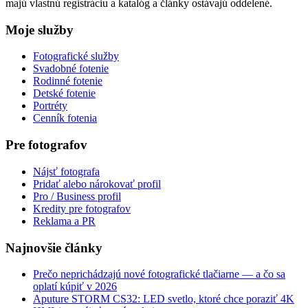
majú vlastnú registráciu a katalóg a články ostávajú oddelené.
Moje služby
Fotografické služby
Svadobné fotenie
Rodinné fotenie
Detské fotenie
Portréty
Cenník fotenia
Pre fotografov
Nájsť fotografa
Pridať alebo nárokovať profil
Pro / Business profil
Kredity pre fotografov
Reklama a PR
Najnovšie články
Prečo neprichádzajú nové fotografické tlačiarne — a čo sa
oplatí kúpiť v 2026
Aputure STORM CS32: LED svetlo, ktoré chce poraziť 4K