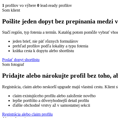
1
profilov vo výbere
0
lead-ready profilov
Som klient
Pošlite jeden dopyt bez prepínania medzi 
Stačí región, typ fotenia a termín. Katalóg potom pomôže vybrať vhod
jeden brief, nie päť rôznych formulárov
prehľad profilov podľa lokality a typu fotenia
krátka cesta k dopytu alebo shortlistu
Poslať dopyt shortlistu
Som fotograf
Pridajte alebo nárokujte profil bez toho, a
Registrácia, claim alebo neskorší upgrade majú vlastnú cestu. Klient si
claim existujúceho profilu alebo založenie nového
lepšie portfólio a dôveryhodnejší detail profilu
ďalšie obchodné vrstvy až v samostatnej sekcii
Registrácia alebo claim profilu