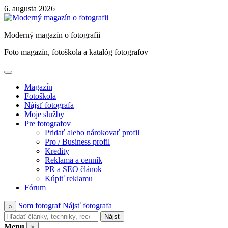
Skip
6. augusta 2026
to
content
Moderný magazín o fotografii
Foto magazín, fotoškola a katalóg fotografov
Magazín
Fotoškola
Nájsť fotografa
Moje služby
Pre fotografov
Pridať alebo nárokovať profil
Pro / Business profil
Kredity
Reklama a cenník
PR a SEO článok
Kúpiť reklamu
Fórum
Som fotograf
Nájsť fotografa
⌕
Nájsť
Menu
×