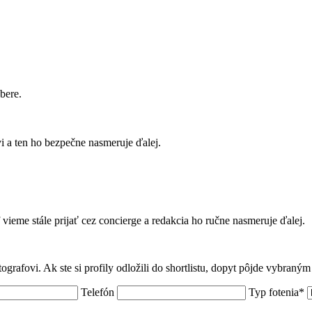
bere.
 a ten ho bezpečne nasmeruje ďalej.
f vieme stále prijať cez concierge a redakcia ho ručne nasmeruje ďalej.
tografovi. Ak ste si profily odložili do shortlistu, dopyt pôjde vybraný
Telefón
Typ fotenia*