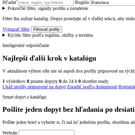
Hľadať
Región
Pokročilé filtre, signály profilu a zoradenie
Filter iba zužuje katalóg. Dopyt posielajte až v ďalšej sekcii, aby str
Vymazať filtre
Filtrovať profily
Rýchle filtre podľa regiónu, služby a termínu
Inteligentné odporúčanie
Najlepší ďalší krok v katalógu
V aktuálnom výbere ešte nie sú aspoň dva profily pripravené na rých
1
výsledkov
0
priame dopyty
0
do 24 h
0
shortlist ready
Ukáž profily pripravené na dopyt
Zoradiť podľa dostupnosti
Registrá
Smart dopyt z katalógu
Pošlite jeden dopyt bez hľadania po desiat
Pošlite jeden brief a vyberte si, či má ísť jednému profilu, shortlistu
Website