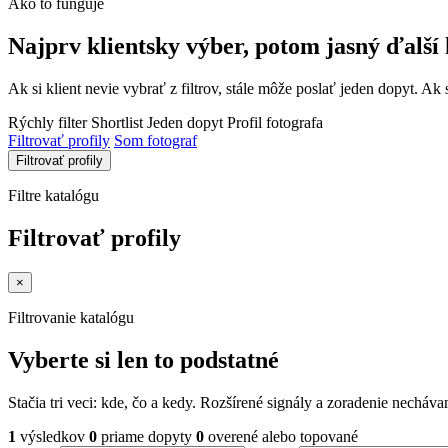
Ako to funguje
Najprv klientsky výber, potom jasný ďalší 
Ak si klient nevie vybrať z filtrov, stále môže poslať jeden dopyt. Ak 
Rýchly filter
Shortlist
Jeden dopyt
Profil fotografa
Filtrovať profily
Som fotograf
Filtrovať profily
Filtre katalógu
Filtrovať profily
×
Filtrovanie katalógu
Vyberte si len to podstatné
Stačia tri veci: kde, čo a kedy. Rozšírené signály a zoradenie nechá
1
výsledkov
0
priame dopyty
0
overené alebo topované