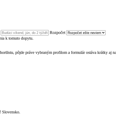
n
Rozpočet
ia k tomuto dopytu.
hortlistu, pôjde práve vybraným profilom a formulár ostáva krátky aj n
né Slovensko.