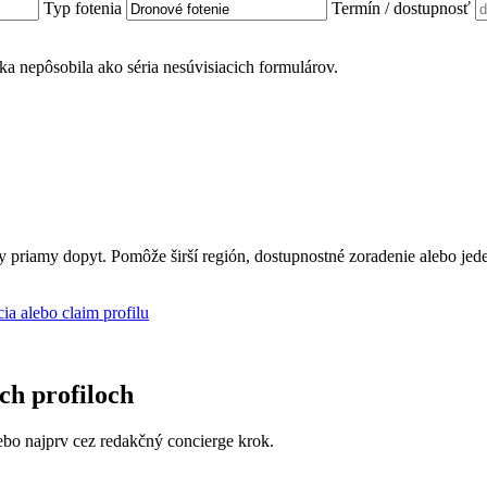
Typ fotenia
Termín / dostupnosť
ánka nepôsobila ako séria nesúvisiacich formulárov.
ly priamy dopyt. Pomôže širší región, dostupnostné zoradenie alebo jed
cia alebo claim profilu
ich profiloch
 alebo najprv cez redakčný concierge krok.