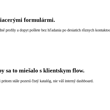
viacerými formulármi.
né profily a dopyt pošlete bez hľadania po desiatich rôznych kontakto
by sa to miešalo s klientskym flow.
 pritom stále pozerá čistý katalóg, nie váš interný dashboard.