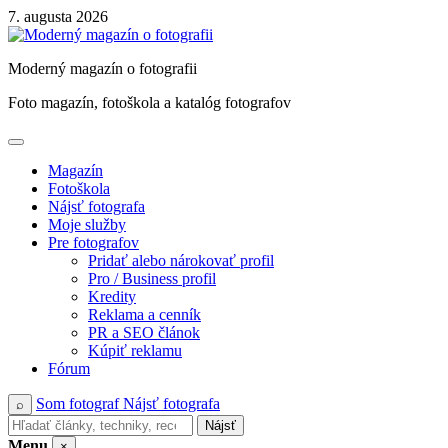
Skip
7. augusta 2026
to
content
Moderný magazín o fotografii
Foto magazín, fotoškola a katalóg fotografov
Magazín
Fotoškola
Nájsť fotografa
Moje služby
Pre fotografov
Pridať alebo nárokovať profil
Pro / Business profil
Kredity
Reklama a cenník
PR a SEO článok
Kúpiť reklamu
Fórum
Som fotograf
Nájsť fotografa
⌕
Nájsť
Menu
×