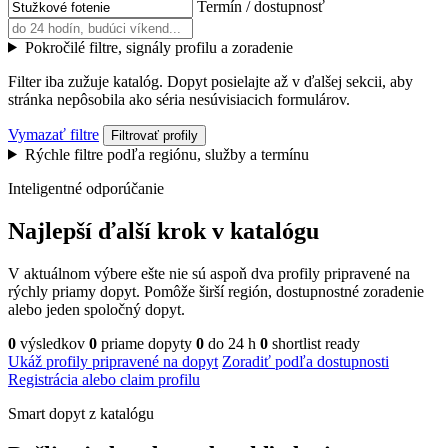
Termín / dostupnosť
Pokročilé filtre, signály profilu a zoradenie
Filter iba zužuje katalóg. Dopyt posielajte až v ďalšej sekcii, aby
stránka nepôsobila ako séria nesúvisiacich formulárov.
Vymazať filtre
Filtrovať profily
Rýchle filtre podľa regiónu, služby a termínu
Inteligentné odporúčanie
Najlepší ďalší krok v katalógu
V aktuálnom výbere ešte nie sú aspoň dva profily pripravené na
rýchly priamy dopyt. Pomôže širší región, dostupnostné zoradenie
alebo jeden spoločný dopyt.
0
výsledkov
0
priame dopyty
0
do 24 h
0
shortlist ready
Ukáž profily pripravené na dopyt
Zoradiť podľa dostupnosti
Registrácia alebo claim profilu
Smart dopyt z katalógu