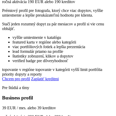
ročná aktivácia 190 EUR alebo 190 kreditov
Prémiový profil pre fotografa, ktorý chce viac dopytov, vyššie
umiestnenie a lepšie preukázateľnú hodnotu pre klienta.
Stačí jeden rozumný dopyt za pár mesiacov a profil si vie cenu
obhájiť.
vyššie umiestnenie v katalógu
featured karta v regióne alebo kategórii
viac portfóliových fotiek a lepšia prezentácia
lead formulár priamo na profile
štatistiky zobrazení, klikov a dopytov
verified badge pre dôveryhodnosť
topovanie v regióne
topovanie v kategórii
vyšší limit portfólia
priority dopyty a reporty
Chcem pro profil
Zaplatiť kreditmi
Pre štúdiá a tímy
Business profil
39 EUR / mes. alebo 39 kreditov