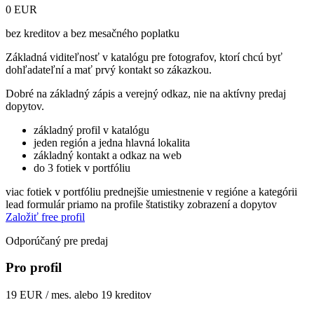
0 EUR
bez kreditov a bez mesačného poplatku
Základná viditeľnosť v katalógu pre fotografov, ktorí chcú byť
dohľadateľní a mať prvý kontakt so zákazkou.
Dobré na základný zápis a verejný odkaz, nie na aktívny predaj
dopytov.
základný profil v katalógu
jeden región a jedna hlavná lokalita
základný kontakt a odkaz na web
do 3 fotiek v portfóliu
viac fotiek v portfóliu
prednejšie umiestnenie v regióne a kategórii
lead formulár priamo na profile
štatistiky zobrazení a dopytov
Založiť free profil
Odporúčaný pre predaj
Pro profil
19 EUR / mes. alebo 19 kreditov