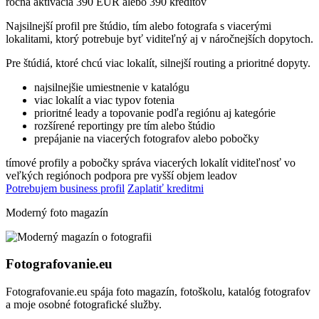
ročná aktivácia 390 EUR alebo 390 kreditov
Najsilnejší profil pre štúdio, tím alebo fotografa s viacerými
lokalitami, ktorý potrebuje byť viditeľný aj v náročnejších dopytoch.
Pre štúdiá, ktoré chcú viac lokalít, silnejší routing a prioritné dopyty.
najsilnejšie umiestnenie v katalógu
viac lokalít a viac typov fotenia
prioritné leady a topovanie podľa regiónu aj kategórie
rozšírené reportingy pre tím alebo štúdio
prepájanie na viacerých fotografov alebo pobočky
tímové profily a pobočky
správa viacerých lokalít
viditeľnosť vo
veľkých regiónoch
podpora pre vyšší objem leadov
Potrebujem business profil
Zaplatiť kreditmi
Moderný foto magazín
Fotografovanie.eu
Fotografovanie.eu spája foto magazín, fotoškolu, katalóg fotografov
a moje osobné fotografické služby.