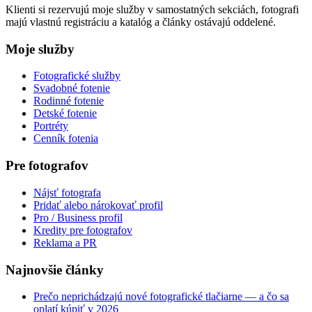
Klienti si rezervujú moje služby v samostatných sekciách, fotografi
majú vlastnú registráciu a katalóg a články ostávajú oddelené.
Moje služby
Fotografické služby
Svadobné fotenie
Rodinné fotenie
Detské fotenie
Portréty
Cenník fotenia
Pre fotografov
Nájsť fotografa
Pridať alebo nárokovať profil
Pro / Business profil
Kredity pre fotografov
Reklama a PR
Najnovšie články
Prečo neprichádzajú nové fotografické tlačiarne — a čo sa
oplatí kúpiť v 2026