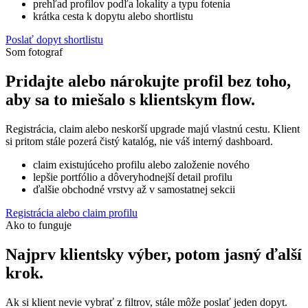
prehľad profilov podľa lokality a typu fotenia
krátka cesta k dopytu alebo shortlistu
Poslať dopyt shortlistu
Som fotograf
Pridajte alebo nárokujte profil bez toho,
aby sa to miešalo s klientskym flow.
Registrácia, claim alebo neskorší upgrade majú vlastnú cestu. Klient
si pritom stále pozerá čistý katalóg, nie váš interný dashboard.
claim existujúceho profilu alebo založenie nového
lepšie portfólio a dôveryhodnejší detail profilu
ďalšie obchodné vrstvy až v samostatnej sekcii
Registrácia alebo claim profilu
Ako to funguje
Najprv klientsky výber, potom jasný ďalší
krok.
Ak si klient nevie vybrať z filtrov, stále môže poslať jeden dopyt.