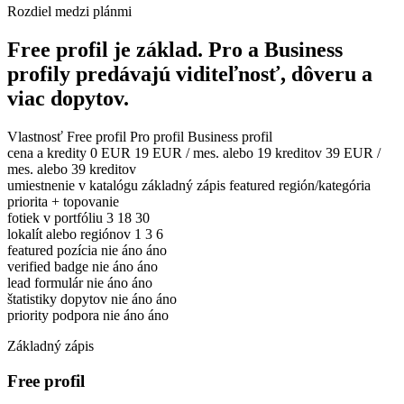
Rozdiel medzi plánmi
Free profil je základ. Pro a Business
profily predávajú viditeľnosť, dôveru a
viac dopytov.
Vlastnosť
Free profil
Pro profil
Business profil
cena a kredity
0 EUR
19 EUR / mes. alebo 19 kreditov
39 EUR /
mes. alebo 39 kreditov
umiestnenie v katalógu
základný zápis
featured región/kategória
priorita + topovanie
fotiek v portfóliu
3
18
30
lokalít alebo regiónov
1
3
6
featured pozícia
nie
áno
áno
verified badge
nie
áno
áno
lead formulár
nie
áno
áno
štatistiky dopytov
nie
áno
áno
priority podpora
nie
áno
áno
Základný zápis
Free profil