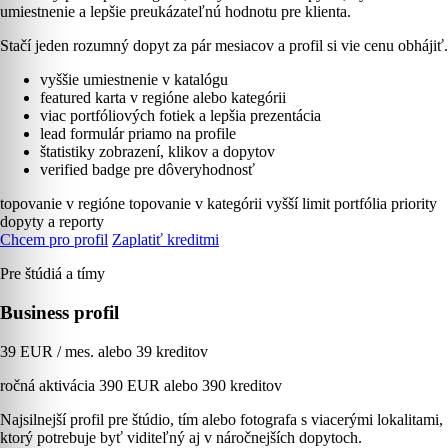
umiestnenie a lepšie preukázateľnú hodnotu pre klienta.
Stačí jeden rozumný dopyt za pár mesiacov a profil si vie cenu obhájiť.
vyššie umiestnenie v katalógu
featured karta v regióne alebo kategórii
viac portfóliových fotiek a lepšia prezentácia
lead formulár priamo na profile
štatistiky zobrazení, klikov a dopytov
verified badge pre dôveryhodnosť
topovanie v regióne
topovanie v kategórii
vyšší limit portfólia
priority
dopyty a reporty
Chcem pro profil
Zaplatiť kreditmi
Pre štúdiá a tímy
Business profil
39 EUR / mes. alebo 39 kreditov
ročná aktivácia 390 EUR alebo 390 kreditov
Najsilnejší profil pre štúdio, tím alebo fotografa s viacerými lokalitami,
ktorý potrebuje byť viditeľný aj v náročnejších dopytoch.