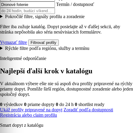
Termín / dostupnosť
Pokročilé filtre, signály profilu a zoradenie
Filter iba zužuje katalóg. Dopyt posielajte až v ďalšej sekcii, aby
stránka nepôsobila ako séria nesúvisiacich formulárov.
Vymazať filtre
Filtrovať profily
Rýchle filtre podľa regiónu, služby a termínu
Inteligentné odporúčanie
Najlepší ďalší krok v katalógu
V aktuálnom výbere ešte nie sú aspoň dva profily pripravené na rýchly
priamy dopyt. Pomôže širší región, dostupnostné zoradenie alebo jeden
spoločný dopyt.
0
výsledkov
0
priame dopyty
0
do 24 h
0
shortlist ready
Ukáž profily pripravené na dopyt
Zoradiť podľa dostupnosti
Registrácia alebo claim profilu
Smart dopyt z katalógu