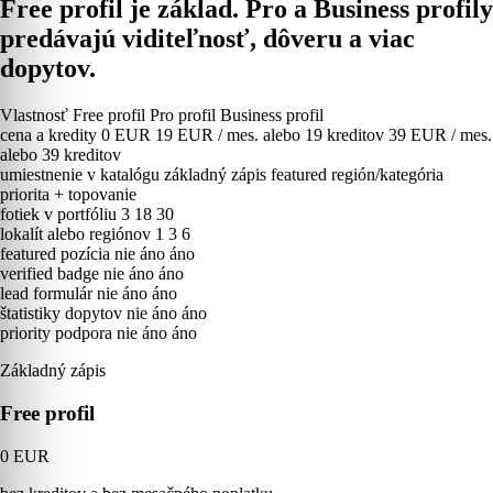
Free profil je základ. Pro a Business profily
predávajú viditeľnosť, dôveru a viac
dopytov.
Vlastnosť
Free profil
Pro profil
Business profil
cena a kredity
0 EUR
19 EUR / mes. alebo 19 kreditov
39 EUR / mes.
alebo 39 kreditov
umiestnenie v katalógu
základný zápis
featured región/kategória
priorita + topovanie
fotiek v portfóliu
3
18
30
lokalít alebo regiónov
1
3
6
featured pozícia
nie
áno
áno
verified badge
nie
áno
áno
lead formulár
nie
áno
áno
štatistiky dopytov
nie
áno
áno
priority podpora
nie
áno
áno
Základný zápis
Free profil
0 EUR