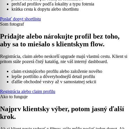
prehľad profilov podľa lokality a typu fotenia
krátka cesta k dopytu alebo shortlistu
Poslať dopyt shortlistu
Som fotograf
Pridajte alebo nárokujte profil bez toho,
aby sa to miešalo s klientskym flow.
Registrácia, claim alebo neskorší upgrade majú vlastnú cestu. Klient si
pritom stále pozerá čistý katalóg, nie váš interný dashboard.
claim existujúceho profilu alebo založenie nového
lepšie portfólio a dôveryhodnejší detail profilu
ďalšie obchodné vrstvy až v samostatnej sekcii
Registrácia alebo claim profilu
Ako to funguje
Najprv klientsky výber, potom jasný ďalší
krok.
Ak si klient nevie vybrať z filtrov, stále môže poslať jeden dopyt. Ak