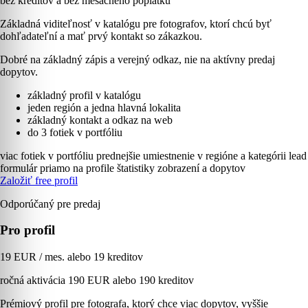
bez kreditov a bez mesačného poplatku
Základná viditeľnosť v katalógu pre fotografov, ktorí chcú byť
dohľadateľní a mať prvý kontakt so zákazkou.
Dobré na základný zápis a verejný odkaz, nie na aktívny predaj
dopytov.
základný profil v katalógu
jeden región a jedna hlavná lokalita
základný kontakt a odkaz na web
do 3 fotiek v portfóliu
viac fotiek v portfóliu
prednejšie umiestnenie v regióne a kategórii
lead
formulár priamo na profile
štatistiky zobrazení a dopytov
Založiť free profil
Odporúčaný pre predaj
Pro profil
19 EUR / mes. alebo 19 kreditov
ročná aktivácia 190 EUR alebo 190 kreditov
Prémiový profil pre fotografa, ktorý chce viac dopytov, vyššie