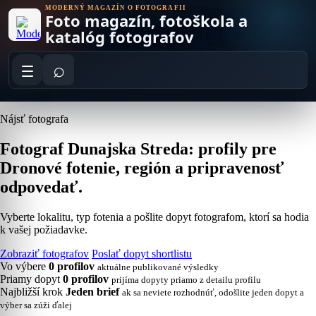
Skip
MODERNÝ MAGAZÍN O FOTOGRAFII
Foto magazín, fotoškola a
to
content
katalóg fotografov
⌕
Nájsť fotografa
Fotograf Dunajska Streda: profily pre
Dronové fotenie, región a pripravenosť
odpovedať.
Vyberte lokalitu, typ fotenia a pošlite dopyt fotografom, ktorí sa hodia
k vašej požiadavke.
Zobraziť fotografov
Poslať dopyt shortlistu
Vo výbere
0 profilov
aktuálne publikované výsledky
Priamy dopyt
0 profilov
prijíma dopyty priamo z detailu profilu
Najbližší krok
Jeden brief
ak sa neviete rozhodnúť, odošlite jeden dopyt a
výber sa zúži ďalej