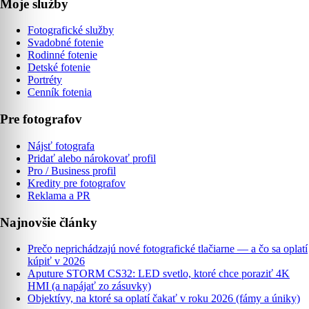
Moje služby
Fotografické služby
Svadobné fotenie
Rodinné fotenie
Detské fotenie
Portréty
Cenník fotenia
Pre fotografov
Nájsť fotografa
Pridať alebo nárokovať profil
Pro / Business profil
Kredity pre fotografov
Reklama a PR
Najnovšie články
Prečo neprichádzajú nové fotografické tlačiarne — a čo sa oplatí
kúpiť v 2026
Aputure STORM CS32: LED svetlo, ktoré chce poraziť 4K
HMI (a napájať zo zásuvky)
Objektívy, na ktoré sa oplatí čakať v roku 2026 (fámy a úniky)