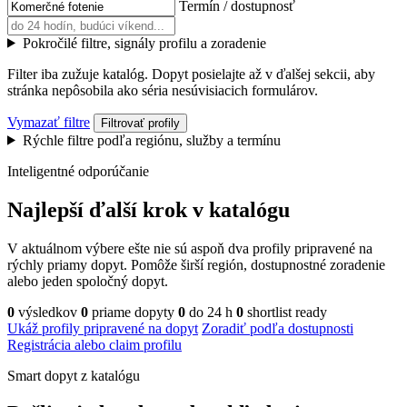
Termín / dostupnosť
Pokročilé filtre, signály profilu a zoradenie
Filter iba zužuje katalóg. Dopyt posielajte až v ďalšej sekcii, aby
stránka nepôsobila ako séria nesúvisiacich formulárov.
Vymazať filtre
Filtrovať profily
Rýchle filtre podľa regiónu, služby a termínu
Inteligentné odporúčanie
Najlepší ďalší krok v katalógu
V aktuálnom výbere ešte nie sú aspoň dva profily pripravené na
rýchly priamy dopyt. Pomôže širší región, dostupnostné zoradenie
alebo jeden spoločný dopyt.
0
výsledkov
0
priame dopyty
0
do 24 h
0
shortlist ready
Ukáž profily pripravené na dopyt
Zoradiť podľa dostupnosti
Registrácia alebo claim profilu
Smart dopyt z katalógu