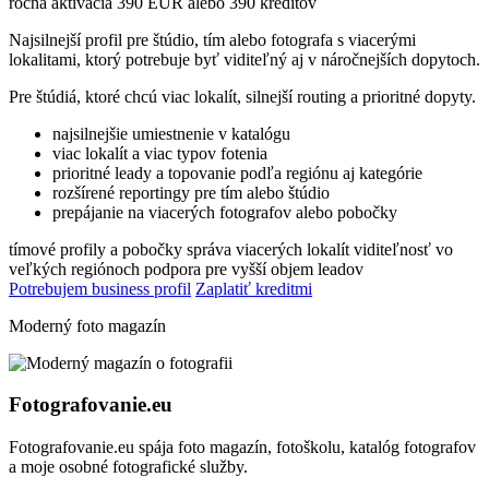
ročná aktivácia 390 EUR alebo 390 kreditov
Najsilnejší profil pre štúdio, tím alebo fotografa s viacerými
lokalitami, ktorý potrebuje byť viditeľný aj v náročnejších dopytoch.
Pre štúdiá, ktoré chcú viac lokalít, silnejší routing a prioritné dopyty.
najsilnejšie umiestnenie v katalógu
viac lokalít a viac typov fotenia
prioritné leady a topovanie podľa regiónu aj kategórie
rozšírené reportingy pre tím alebo štúdio
prepájanie na viacerých fotografov alebo pobočky
tímové profily a pobočky
správa viacerých lokalít
viditeľnosť vo
veľkých regiónoch
podpora pre vyšší objem leadov
Potrebujem business profil
Zaplatiť kreditmi
Moderný foto magazín
Fotografovanie.eu
Fotografovanie.eu spája foto magazín, fotoškolu, katalóg fotografov
a moje osobné fotografické služby.