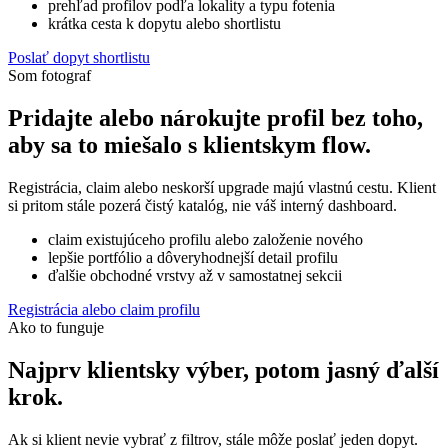
prehľad profilov podľa lokality a typu fotenia
krátka cesta k dopytu alebo shortlistu
Poslať dopyt shortlistu
Som fotograf
Pridajte alebo nárokujte profil bez toho,
aby sa to miešalo s klientskym flow.
Registrácia, claim alebo neskorší upgrade majú vlastnú cestu. Klient
si pritom stále pozerá čistý katalóg, nie váš interný dashboard.
claim existujúceho profilu alebo založenie nového
lepšie portfólio a dôveryhodnejší detail profilu
ďalšie obchodné vrstvy až v samostatnej sekcii
Registrácia alebo claim profilu
Ako to funguje
Najprv klientsky výber, potom jasný ďalší
krok.
Ak si klient nevie vybrať z filtrov, stále môže poslať jeden dopyt.