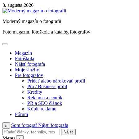
Skip
8. augusta 2026
to
content
Moderný magazín o fotografii
Foto magazín, fotoškola a katalóg fotografov
Magazín
Fotoškola
Nájsť fotografa
Moje služby
Pre fotografov
Pridať alebo nárokovať profil
Pro / Business profil
Kredity
Reklama a cenník
PR a SEO článok
Kúpiť reklamu
Fórum
Som fotograf
Nájsť fotografa
⌕
Nájsť
Menu
×