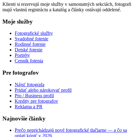
Klienti si rezervujú moje služby v samostatných sekciách, fotografi
majú vlastnú registráciu a katalóg a články ostávajú oddelené.
Moje služby
Fotografické služby
Svadobné fotenie
Rodinné fotenie
Detské fotenie
Portréty
Cenník fotenia
Pre fotografov
Nájsť fotografa
Pridať alebo nárokovať profil
Pro / Business profil
Kredity pre fotografov
Reklama a PR
Najnovšie články
Prečo neprichádzajú nové fotografické tlačiarne — a čo sa
oplatí kúpiť v 2026