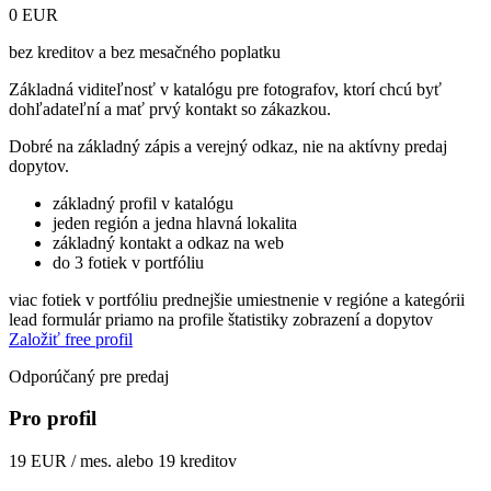
0 EUR
bez kreditov a bez mesačného poplatku
Základná viditeľnosť v katalógu pre fotografov, ktorí chcú byť
dohľadateľní a mať prvý kontakt so zákazkou.
Dobré na základný zápis a verejný odkaz, nie na aktívny predaj
dopytov.
základný profil v katalógu
jeden región a jedna hlavná lokalita
základný kontakt a odkaz na web
do 3 fotiek v portfóliu
viac fotiek v portfóliu
prednejšie umiestnenie v regióne a kategórii
lead formulár priamo na profile
štatistiky zobrazení a dopytov
Založiť free profil
Odporúčaný pre predaj
Pro profil
19 EUR / mes. alebo 19 kreditov