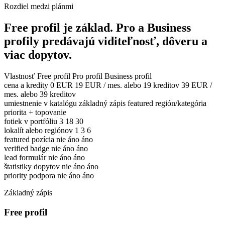
Rozdiel medzi plánmi
Free profil je základ. Pro a Business
profily predávajú viditeľnosť, dôveru a
viac dopytov.
Vlastnosť
Free profil
Pro profil
Business profil
cena a kredity
0 EUR
19 EUR / mes. alebo 19 kreditov
39 EUR /
mes. alebo 39 kreditov
umiestnenie v katalógu
základný zápis
featured región/kategória
priorita + topovanie
fotiek v portfóliu
3
18
30
lokalít alebo regiónov
1
3
6
featured pozícia
nie
áno
áno
verified badge
nie
áno
áno
lead formulár
nie
áno
áno
štatistiky dopytov
nie
áno
áno
priority podpora
nie
áno
áno
Základný zápis
Free profil