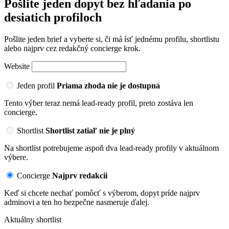
Pošlite jeden dopyt bez hľadania po
desiatich profiloch
Pošlite jeden brief a vyberte si, či má ísť jednému profilu, shortlistu
alebo najprv cez redakčný concierge krok.
Website
Jeden profil
Priama zhoda nie je dostupná
Tento výber teraz nemá lead-ready profil, preto zostáva len
concierge.
Shortlist
Shortlist zatiaľ nie je plný
Na shortlist potrebujeme aspoň dva lead-ready profily v aktuálnom
výbere.
Concierge
Najprv redakcii
Keď si chcete nechať pomôcť s výberom, dopyt príde najprv
adminovi a ten ho bezpečne nasmeruje ďalej.
Aktuálny shortlist