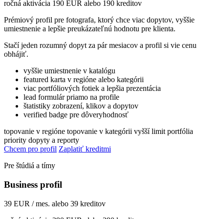
ročná aktivácia 190 EUR alebo 190 kreditov
Prémiový profil pre fotografa, ktorý chce viac dopytov, vyššie
umiestnenie a lepšie preukázateľnú hodnotu pre klienta.
Stačí jeden rozumný dopyt za pár mesiacov a profil si vie cenu
obhájiť.
vyššie umiestnenie v katalógu
featured karta v regióne alebo kategórii
viac portfóliových fotiek a lepšia prezentácia
lead formulár priamo na profile
štatistiky zobrazení, klikov a dopytov
verified badge pre dôveryhodnosť
topovanie v regióne
topovanie v kategórii
vyšší limit portfólia
priority dopyty a reporty
Chcem pro profil
Zaplatiť kreditmi
Pre štúdiá a tímy
Business profil
39 EUR / mes. alebo 39 kreditov