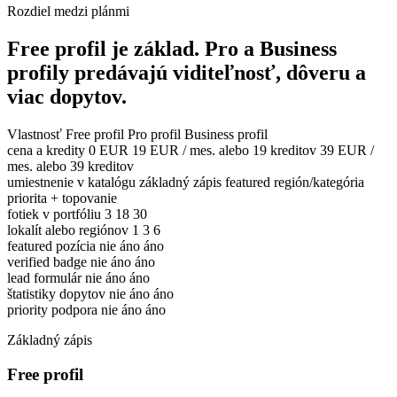
Rozdiel medzi plánmi
Free profil je základ. Pro a Business
profily predávajú viditeľnosť, dôveru a
viac dopytov.
Vlastnosť
Free profil
Pro profil
Business profil
cena a kredity
0 EUR
19 EUR / mes. alebo 19 kreditov
39 EUR /
mes. alebo 39 kreditov
umiestnenie v katalógu
základný zápis
featured región/kategória
priorita + topovanie
fotiek v portfóliu
3
18
30
lokalít alebo regiónov
1
3
6
featured pozícia
nie
áno
áno
verified badge
nie
áno
áno
lead formulár
nie
áno
áno
štatistiky dopytov
nie
áno
áno
priority podpora
nie
áno
áno
Základný zápis
Free profil