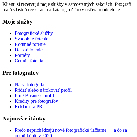
Klienti si rezervujú moje služby v samostatných sekciách, fotografi
majú vlastnú registráciu a katalóg a články ostávajú oddelené.
Moje služby
Fotografické služby
Svadobné fotenie
Rodinné fotenie
Detské fotenie
Portréty
Cenník fotenia
Pre fotografov
Nájsť fotografa
Pridať alebo nárokovať profil
Pro / Business profil
Kredity pre fotografov
Reklama a PR
Najnovšie články
Prečo neprichádzajú nové fotografické tlačiarne — a čo sa
oplatí kúpiť v 2026