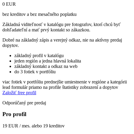
0 EUR
bez kreditov a bez mesačného poplatku
Základná viditeľnosť v katalógu pre fotografov, ktorí chcú byť
dohľadateľní a mať prvý kontakt so zákazkou.
Dobré na základný zápis a verejný odkaz, nie na aktívny predaj
dopytov.
základný profil v katalógu
jeden región a jedna hlavná lokalita
základný kontakt a odkaz na web
do 3 fotiek v portfóliu
viac fotiek v portfóliu
prednejšie umiestnenie v regióne a kategórii
lead formulár priamo na profile
štatistiky zobrazení a dopytov
Založiť free profil
Odporúčaný pre predaj
Pro profil
19 EUR / mes. alebo 19 kreditov