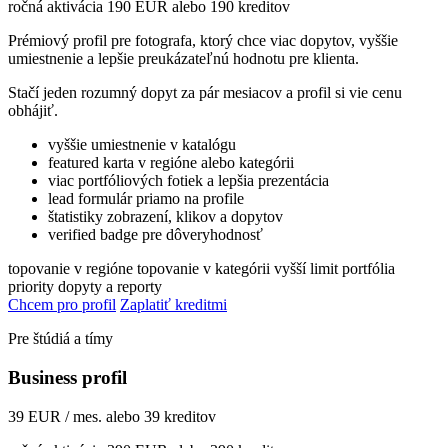
ročná aktivácia 190 EUR alebo 190 kreditov
Prémiový profil pre fotografa, ktorý chce viac dopytov, vyššie
umiestnenie a lepšie preukázateľnú hodnotu pre klienta.
Stačí jeden rozumný dopyt za pár mesiacov a profil si vie cenu
obhájiť.
vyššie umiestnenie v katalógu
featured karta v regióne alebo kategórii
viac portfóliových fotiek a lepšia prezentácia
lead formulár priamo na profile
štatistiky zobrazení, klikov a dopytov
verified badge pre dôveryhodnosť
topovanie v regióne
topovanie v kategórii
vyšší limit portfólia
priority dopyty a reporty
Chcem pro profil
Zaplatiť kreditmi
Pre štúdiá a tímy
Business profil
39 EUR / mes. alebo 39 kreditov