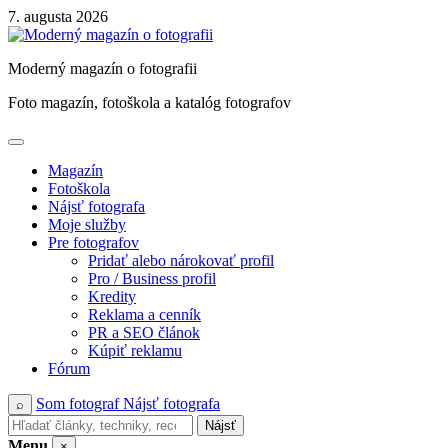
Skip
7. augusta 2026
to
content
Moderný magazín o fotografii
Foto magazín, fotoškola a katalóg fotografov
Magazín
Fotoškola
Nájsť fotografa
Moje služby
Pre fotografov
Pridať alebo nárokovať profil
Pro / Business profil
Kredity
Reklama a cenník
PR a SEO článok
Kúpiť reklamu
Fórum
Som fotograf
Nájsť fotografa
⌕
Nájsť
Menu
×