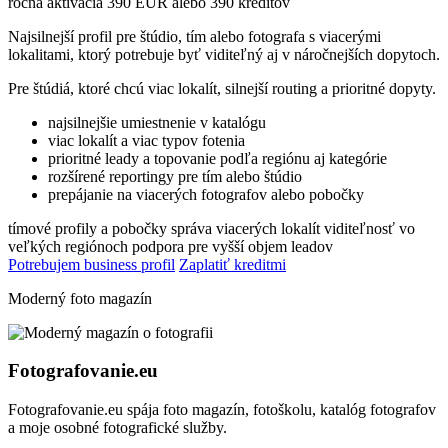
ročná aktivácia 390 EUR alebo 390 kreditov
Najsilnejší profil pre štúdio, tím alebo fotografa s viacerými
lokalitami, ktorý potrebuje byť viditeľný aj v náročnejších dopytoch.
Pre štúdiá, ktoré chcú viac lokalít, silnejší routing a prioritné dopyty.
najsilnejšie umiestnenie v katalógu
viac lokalít a viac typov fotenia
prioritné leady a topovanie podľa regiónu aj kategórie
rozšírené reportingy pre tím alebo štúdio
prepájanie na viacerých fotografov alebo pobočky
tímové profily a pobočky
správa viacerých lokalít
viditeľnosť vo
veľkých regiónoch
podpora pre vyšší objem leadov
Potrebujem business profil
Zaplatiť kreditmi
Moderný foto magazín
Fotografovanie.eu
Fotografovanie.eu spája foto magazín, fotoškolu, katalóg fotografov
a moje osobné fotografické služby.