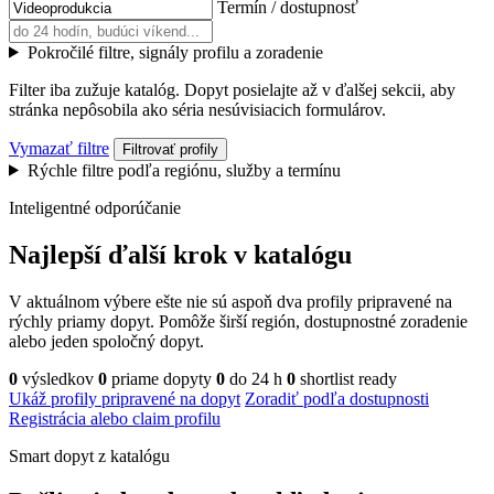
Termín / dostupnosť
Pokročilé filtre, signály profilu a zoradenie
Filter iba zužuje katalóg. Dopyt posielajte až v ďalšej sekcii, aby
stránka nepôsobila ako séria nesúvisiacich formulárov.
Vymazať filtre
Filtrovať profily
Rýchle filtre podľa regiónu, služby a termínu
Inteligentné odporúčanie
Najlepší ďalší krok v katalógu
V aktuálnom výbere ešte nie sú aspoň dva profily pripravené na
rýchly priamy dopyt. Pomôže širší región, dostupnostné zoradenie
alebo jeden spoločný dopyt.
0
výsledkov
0
priame dopyty
0
do 24 h
0
shortlist ready
Ukáž profily pripravené na dopyt
Zoradiť podľa dostupnosti
Registrácia alebo claim profilu
Smart dopyt z katalógu