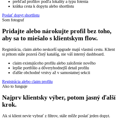
prehľad profilov podľa lokality a typu fotenia
krátka cesta k dopytu alebo shortlistu
Poslať dopyt shortlistu
Som fotograf
Pridajte alebo nárokujte profil bez toho,
aby sa to miešalo s klientskym flow.
Registrácia, claim alebo neskorší upgrade majú vlastnú cestu. Klient
si pritom stále pozerá čistý katalóg, nie váš interný dashboard.
claim existujúceho profilu alebo založenie nového
lepšie portfólio a dôveryhodnejší detail profilu
ďalšie obchodné vrstvy až v samostatnej sekcii
Registrácia alebo claim profilu
Ako to funguje
Najprv klientsky výber, potom jasný ďalší
krok.
Ak si klient nevie vybrať z filtrov, stále môže poslať jeden dopyt.