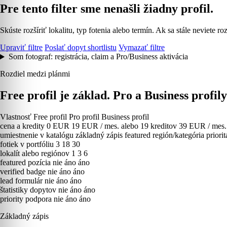
Pre tento filter sme nenašli žiadny profil.
Skúste rozšíriť lokalitu, typ fotenia alebo termín. Ak sa stále neviete
Upraviť filtre
Poslať dopyt shortlistu
Vymazať filtre
Som fotograf: registrácia, claim a Pro/Business aktivácia
Rozdiel medzi plánmi
Free profil je základ. Pro a Business profil
Vlastnosť
Free profil
Pro profil
Business profil
cena a kredity
0 EUR
19 EUR / mes. alebo 19 kreditov
39 EUR / mes. 
umiestnenie v katalógu
základný zápis
featured región/kategória
priori
fotiek v portfóliu
3
18
30
lokalít alebo regiónov
1
3
6
featured pozícia
nie
áno
áno
verified badge
nie
áno
áno
lead formulár
nie
áno
áno
štatistiky dopytov
nie
áno
áno
priority podpora
nie
áno
áno
Základný zápis