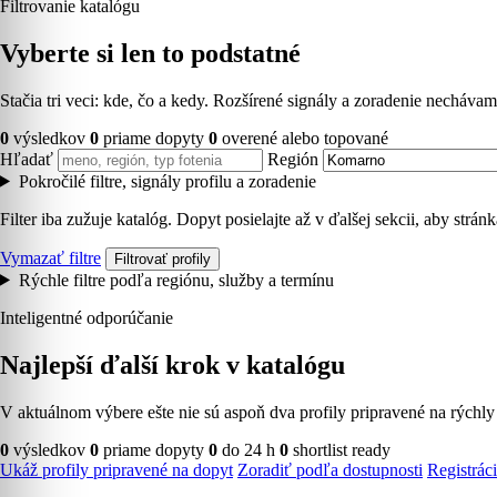
Filtrovanie katalógu
Vyberte si len to podstatné
Stačia tri veci: kde, čo a kedy. Rozšírené signály a zoradenie necháv
0
výsledkov
0
priame dopyty
0
overené alebo topované
Hľadať
Región
Pokročilé filtre, signály profilu a zoradenie
Filter iba zužuje katalóg. Dopyt posielajte až v ďalšej sekcii, aby strá
Vymazať filtre
Filtrovať profily
Rýchle filtre podľa regiónu, služby a termínu
Inteligentné odporúčanie
Najlepší ďalší krok v katalógu
V aktuálnom výbere ešte nie sú aspoň dva profily pripravené na rýchly
0
výsledkov
0
priame dopyty
0
do 24 h
0
shortlist ready
Ukáž profily pripravené na dopyt
Zoradiť podľa dostupnosti
Registráci