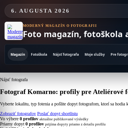
Skip
to
6. AUGUSTA 2026
content
MODERNÝ MAGAZÍN O FOTOGRAFII
Foto magazín, fotoškola 
Magazín
Fotoškola
Nájsť fotografa
Moje služby
Pre fotog
Nájsť fotografa
Fotograf Komarno: profily pre Ateliérové f
Vyberte lokalitu, typ fotenia a pošlite dopyt fotografom, ktorí sa hodia
Zobraziť fotografov
Poslať dopyt shortlistu
Vo výbere
0 profilov
aktuálne publikované výsledky
Priamy dopyt
0 profilov
prijíma dopyty priamo z detailu profilu