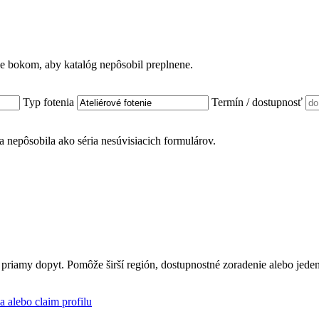
ame bokom, aby katalóg nepôsobil preplnene.
Typ fotenia
Termín / dostupnosť
nka nepôsobila ako séria nesúvisiacich formulárov.
 priamy dopyt. Pomôže širší región, dostupnostné zoradenie alebo jede
a alebo claim profilu