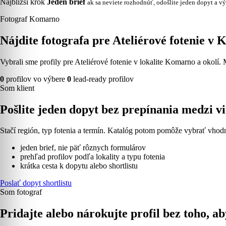
Najbližší krok
Jeden brief
ak sa neviete rozhodnúť, odošlite jeden dopyt a vý
Fotograf Komarno
Nájdite fotografa pre Ateliérové fotenie v
Vybrali sme profily pre Ateliérové fotenie v lokalite Komarno a okolí.
0
profilov vo výbere
0
lead-ready profilov
Som klient
Pošlite jeden dopyt bez prepínania medzi 
Stačí región, typ fotenia a termín. Katalóg potom pomôže vybrať vhodn
jeden brief, nie päť rôznych formulárov
prehľad profilov podľa lokality a typu fotenia
krátka cesta k dopytu alebo shortlistu
Poslať dopyt shortlistu
Som fotograf
Pridajte alebo nárokujte profil bez toho, ab