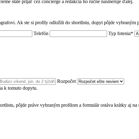
 vieme stále prijať cez concierge a redakcia ho ručne nasmeruje ďalej.
grafovi. Ak ste si profily odložili do shortlistu, dopyt pôjde vybraným
Telefón
Typ fotenia*
Rozpočet
a k tomuto dopytu.
ortlistu, pôjde práve vybraným profilom a formulár ostáva krátky aj na