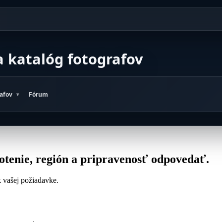
a katalóg fotografov
rafov
Fórum
otenie, región a pripravenosť odpovedať.
 k vašej požiadavke.