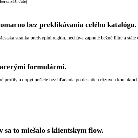
ber sa zúži ďalej
 Komarno bez preklikávania celého katalógu.
 Mestská stránka predvyplní región, necháva zapnuté bežné filtre a stál
viacerými formulármi.
é profily a dopyt pošlete bez hľadania po desiatich rôznych kontaktoch
y sa to miešalo s klientskym flow.