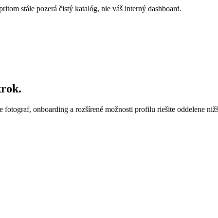
pritom stále pozerá čistý katalóg, nie váš interný dashboard.
krok.
e fotograf, onboarding a rozšírené možnosti profilu riešite oddelene nižš