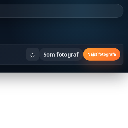
⌕
Som fotograf
Nájsť fotografa