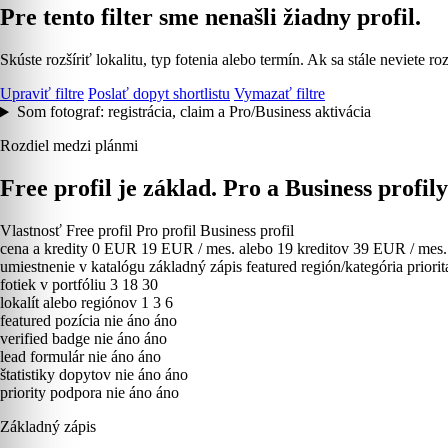
Pre tento filter sme nenašli žiadny profil.
Skúste rozšíriť lokalitu, typ fotenia alebo termín. Ak sa stále neviete
Upraviť filtre
Poslať dopyt shortlistu
Vymazať filtre
Som fotograf: registrácia, claim a Pro/Business aktivácia
Rozdiel medzi plánmi
Free profil je základ. Pro a Business profil
Vlastnosť
Free profil
Pro profil
Business profil
cena a kredity
0 EUR
19 EUR / mes. alebo 19 kreditov
39 EUR / mes. 
umiestnenie v katalógu
základný zápis
featured región/kategória
priori
fotiek v portfóliu
3
18
30
lokalít alebo regiónov
1
3
6
featured pozícia
nie
áno
áno
verified badge
nie
áno
áno
lead formulár
nie
áno
áno
štatistiky dopytov
nie
áno
áno
priority podpora
nie
áno
áno
Základný zápis