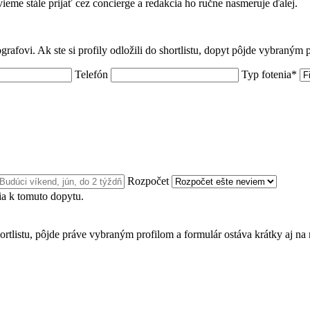
 vieme stále prijať cez concierge a redakcia ho ručne nasmeruje ďalej.
grafovi. Ak ste si profily odložili do shortlistu, dopyt pôjde vybraným
Telefón
Typ fotenia*
Rozpočet
a k tomuto dopytu.
ortlistu, pôjde práve vybraným profilom a formulár ostáva krátky aj na