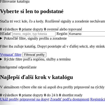
Filtrovanie katalógu
Vyberte si len to podstatné
Stačia tri veci: kde, čo a kedy. Rozšírené signály a zoradenie necháv
0
výsledkov
0
priame dopyty
0
overené alebo topované
Hľadať
Región
Pokročilé filtre, signály profilu a zoradenie
Filter iba zužuje katalóg. Dopyt posielajte až v ďalšej sekcii, aby strá
Vymazať filtre
Filtrovať profily
Rýchle filtre podľa regiónu, služby a termínu
Inteligentné odporúčanie
Najlepší ďalší krok v katalógu
V aktuálnom výbere ešte nie sú aspoň dva profily pripravené na rýchly
0
výsledkov
0
priame dopyty
0
do 24 h
0
shortlist ready
Ukáž profily pripravené na dopyt
Zoradiť podľa dostupnosti
Registráci