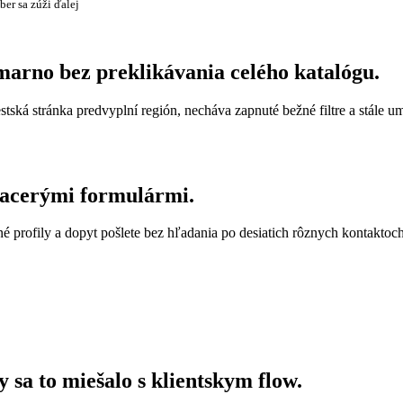
ber sa zúži ďalej
marno bez preklikávania celého katalógu.
tská stránka predvyplní región, necháva zapnuté bežné filtre a stále u
viacerými formulármi.
é profily a dopyt pošlete bez hľadania po desiatich rôznych kontaktoch
y sa to miešalo s klientskym flow.