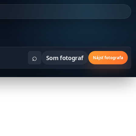
⌕
Som fotograf
Nájsť fotografa