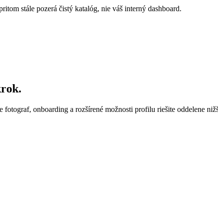
pritom stále pozerá čistý katalóg, nie váš interný dashboard.
krok.
e fotograf, onboarding a rozšírené možnosti profilu riešite oddelene nižš