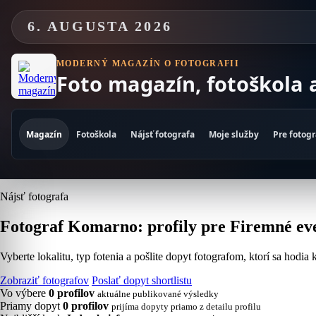
Skip
to
6. AUGUSTA 2026
content
MODERNÝ MAGAZÍN O FOTOGRAFII
Foto magazín, fotoškola 
Magazín
Fotoškola
Nájsť fotografa
Moje služby
Pre fotog
Nájsť fotografa
Fotograf Komarno: profily pre Firemné eve
Vyberte lokalitu, typ fotenia a pošlite dopyt fotografom, ktorí sa hodia
Zobraziť fotografov
Poslať dopyt shortlistu
Vo výbere
0 profilov
aktuálne publikované výsledky
Priamy dopyt
0 profilov
prijíma dopyty priamo z detailu profilu