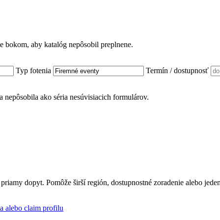
ame bokom, aby katalóg nepôsobil preplnene.
Typ fotenia
Termín / dostupnosť
nka nepôsobila ako séria nesúvisiacich formulárov.
 priamy dopyt. Pomôže širší región, dostupnostné zoradenie alebo jede
a alebo claim profilu