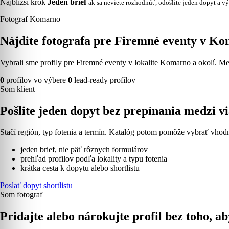
Najbližší krok
Jeden brief
ak sa neviete rozhodnúť, odošlite jeden dopyt a vý
Fotograf Komarno
Nájdite fotografa pre Firemné eventy v Ko
Vybrali sme profily pre Firemné eventy v lokalite Komarno a okolí. Mes
0
profilov vo výbere
0
lead-ready profilov
Som klient
Pošlite jeden dopyt bez prepínania medzi 
Stačí región, typ fotenia a termín. Katalóg potom pomôže vybrať vhodn
jeden brief, nie päť rôznych formulárov
prehľad profilov podľa lokality a typu fotenia
krátka cesta k dopytu alebo shortlistu
Poslať dopyt shortlistu
Som fotograf
Pridajte alebo nárokujte profil bez toho, ab