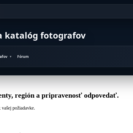
a katalóg fotografov
rafov
Fórum
nty, región a pripravenosť odpovedať.
 k vašej požiadavke.