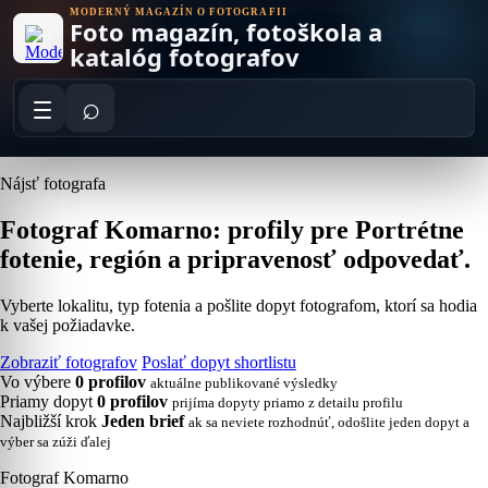
Skip
MODERNÝ MAGAZÍN O FOTOGRAFII
Foto magazín, fotoškola a
to
content
katalóg fotografov
⌕
Nájsť fotografa
Fotograf Komarno: profily pre Portrétne
fotenie, región a pripravenosť odpovedať.
Vyberte lokalitu, typ fotenia a pošlite dopyt fotografom, ktorí sa hodia
k vašej požiadavke.
Zobraziť fotografov
Poslať dopyt shortlistu
Vo výbere
0 profilov
aktuálne publikované výsledky
Priamy dopyt
0 profilov
prijíma dopyty priamo z detailu profilu
Najbližší krok
Jeden brief
ak sa neviete rozhodnúť, odošlite jeden dopyt a
výber sa zúži ďalej
Fotograf Komarno