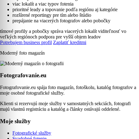
viac lokalít a viac typov fotenia
prioritné leady a topovanie podľa regiónu aj kategórie
rozšírené reportingy pre tím alebo štúdio
prepájanie na viacerých fotografov alebo pobočky
tímové profily a pobočky
správa viacerých lokalít
viditeľnosť vo
veľkých regiónoch
podpora pre vyšší objem leadov
Potrebujem business profil
Zaplatiť kreditmi
Moderný foto magazín
Fotografovanie.eu
Fotografovanie.eu spája foto magazín, fotoškolu, katalóg fotografov a
moje osobné fotografické služby.
Klienti si rezervujú moje služby v samostatných sekciách, fotografi
majú vlastnú registráciu a katalóg a články ostávajú oddelené.
Moje služby
Fotografické služby
Svadobné fotenie