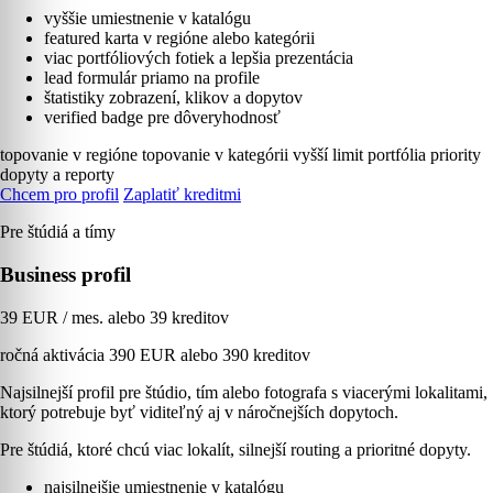
vyššie umiestnenie v katalógu
featured karta v regióne alebo kategórii
viac portfóliových fotiek a lepšia prezentácia
lead formulár priamo na profile
štatistiky zobrazení, klikov a dopytov
verified badge pre dôveryhodnosť
topovanie v regióne
topovanie v kategórii
vyšší limit portfólia
priority
dopyty a reporty
Chcem pro profil
Zaplatiť kreditmi
Pre štúdiá a tímy
Business profil
39 EUR / mes. alebo 39 kreditov
ročná aktivácia 390 EUR alebo 390 kreditov
Najsilnejší profil pre štúdio, tím alebo fotografa s viacerými lokalitami,
ktorý potrebuje byť viditeľný aj v náročnejších dopytoch.
Pre štúdiá, ktoré chcú viac lokalít, silnejší routing a prioritné dopyty.
najsilnejšie umiestnenie v katalógu