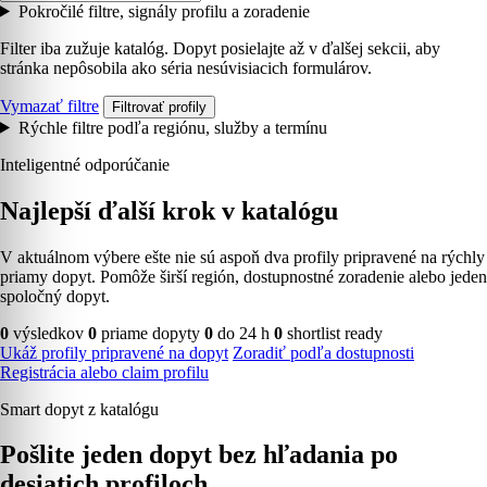
Pokročilé filtre, signály profilu a zoradenie
Filter iba zužuje katalóg. Dopyt posielajte až v ďalšej sekcii, aby
stránka nepôsobila ako séria nesúvisiacich formulárov.
Vymazať filtre
Filtrovať profily
Rýchle filtre podľa regiónu, služby a termínu
Inteligentné odporúčanie
Najlepší ďalší krok v katalógu
V aktuálnom výbere ešte nie sú aspoň dva profily pripravené na rýchly
priamy dopyt. Pomôže širší región, dostupnostné zoradenie alebo jeden
spoločný dopyt.
0
výsledkov
0
priame dopyty
0
do 24 h
0
shortlist ready
Ukáž profily pripravené na dopyt
Zoradiť podľa dostupnosti
Registrácia alebo claim profilu
Smart dopyt z katalógu
Pošlite jeden dopyt bez hľadania po
desiatich profiloch