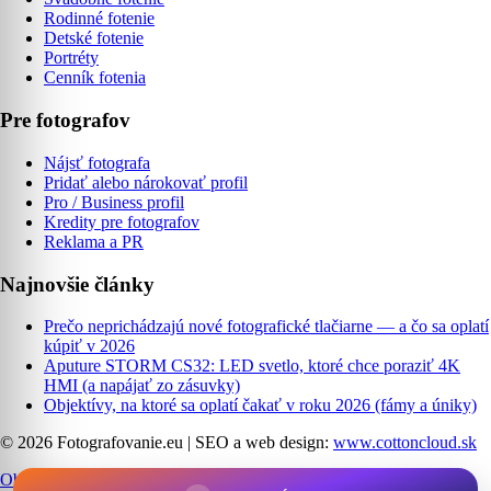
Rodinné fotenie
Detské fotenie
Portréty
Cenník fotenia
Pre fotografov
Nájsť fotografa
Pridať alebo nárokovať profil
Pro / Business profil
Kredity pre fotografov
Reklama a PR
Najnovšie články
Prečo neprichádzajú nové fotografické tlačiarne — a čo sa oplatí
kúpiť v 2026
Aputure STORM CS32: LED svetlo, ktoré chce poraziť 4K
HMI (a napájať zo zásuvky)
Objektívy, na ktoré sa oplatí čakať v roku 2026 (fámy a úniky)
© 2026 Fotografovanie.eu
|
SEO a web design:
www.cottoncloud.sk
Obchodné podmienky
|
Ochrana osobných údajov
|
Cookies
|