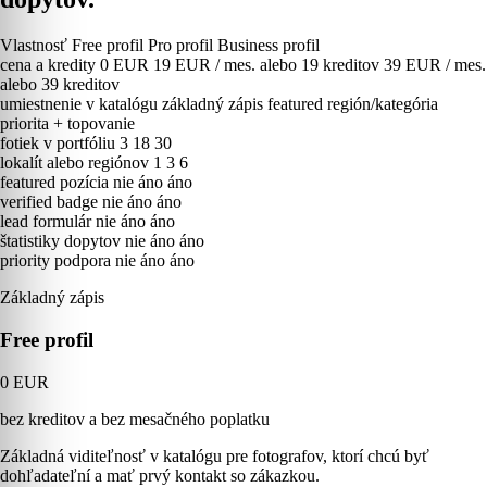
Vlastnosť
Free profil
Pro profil
Business profil
cena a kredity
0 EUR
19 EUR / mes. alebo 19 kreditov
39 EUR / mes.
alebo 39 kreditov
umiestnenie v katalógu
základný zápis
featured región/kategória
priorita + topovanie
fotiek v portfóliu
3
18
30
lokalít alebo regiónov
1
3
6
featured pozícia
nie
áno
áno
verified badge
nie
áno
áno
lead formulár
nie
áno
áno
štatistiky dopytov
nie
áno
áno
priority podpora
nie
áno
áno
Základný zápis
Free profil
0 EUR
bez kreditov a bez mesačného poplatku
Základná viditeľnosť v katalógu pre fotografov, ktorí chcú byť
dohľadateľní a mať prvý kontakt so zákazkou.