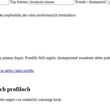
Typ fotenia
Termín / dostupnosť
ánka nepôsobila ako séria nesúvisiacich formulárov.
ly priamy dopyt. Pomôže širší región, dostupnostné zoradenie alebo jed
cia alebo claim profilu
ich profiloch
 alebo najprv cez redakčný concierge krok.