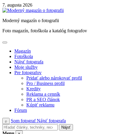
Skip
7. augusta 2026
to
content
Moderný magazín o fotografii
Foto magazín, fotoškola a katalóg fotografov
Magazín
Fotoškola
Nájsť fotografa
Moje služby
Pre fotografov
Pridať alebo nárokovať profil
Pro / Business profil
Kredity
Reklama a cenník
PR a SEO článok
Kúpiť reklamu
Fórum
Som fotograf
Nájsť fotografa
⌕
Nájsť
Menu
×