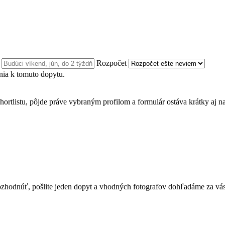
n
Rozpočet
ia k tomuto dopytu.
hortlistu, pôjde práve vybraným profilom a formulár ostáva krátky aj n
te rozhodnúť, pošlite jeden dopyt a vhodných fotografov dohľadáme za vás