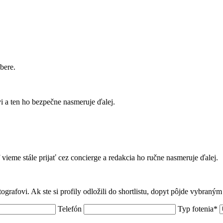
bere.
 a ten ho bezpečne nasmeruje ďalej.
f vieme stále prijať cez concierge a redakcia ho ručne nasmeruje ďalej.
tografovi. Ak ste si profily odložili do shortlistu, dopyt pôjde vybraný
Telefón
Typ fotenia*