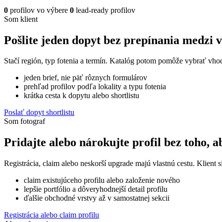
0
profilov vo výbere
0
lead-ready profilov
Som klient
Pošlite jeden dopyt bez prepínania medzi 
Stačí región, typ fotenia a termín. Katalóg potom pomôže vybrať vhod
jeden brief, nie päť rôznych formulárov
prehľad profilov podľa lokality a typu fotenia
krátka cesta k dopytu alebo shortlistu
Poslať dopyt shortlistu
Som fotograf
Pridajte alebo nárokujte profil bez toho, a
Registrácia, claim alebo neskorší upgrade majú vlastnú cestu. Klient si
claim existujúceho profilu alebo založenie nového
lepšie portfólio a dôveryhodnejší detail profilu
ďalšie obchodné vrstvy až v samostatnej sekcii
Registrácia alebo claim profilu