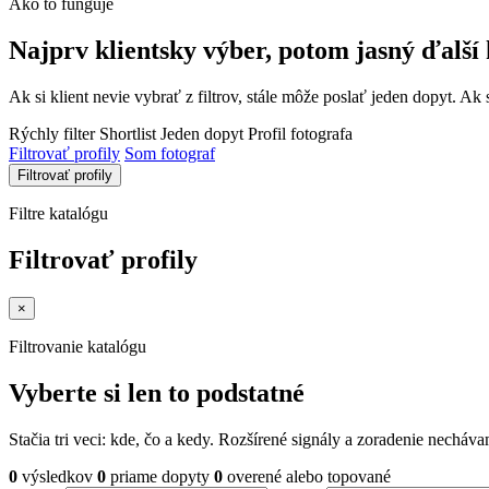
Ako to funguje
Najprv klientsky výber, potom jasný ďalší 
Ak si klient nevie vybrať z filtrov, stále môže poslať jeden dopyt. Ak 
Rýchly filter
Shortlist
Jeden dopyt
Profil fotografa
Filtrovať profily
Som fotograf
Filtrovať profily
Filtre katalógu
Filtrovať profily
×
Filtrovanie katalógu
Vyberte si len to podstatné
Stačia tri veci: kde, čo a kedy. Rozšírené signály a zoradenie nechá
0
výsledkov
0
priame dopyty
0
overené alebo topované