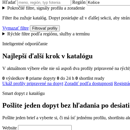
Hľadať
Región
Pokročilé filtre, signály profilu a zoradenie
Filter iba zužuje katalóg. Dopyt posielajte až v ďalšej sekcii, aby str
Vymazať filtre
Filtrovať profily
Rýchle filtre podľa regiónu, služby a termínu
Inteligentné odporúčanie
Najlepší ďalší krok v katalógu
V aktuálnom výbere ešte nie sú aspoň dva profily pripravené na rých
0
výsledkov
0
priame dopyty
0
do 24 h
0
shortlist ready
Ukáž profily pripravené na dopyt
Zoradiť podľa dostupnosti
Registrá
Smart dopyt z katalógu
Pošlite jeden dopyt bez hľadania po desiat
Pošlite jeden brief a vyberte si, či má ísť jednému profilu, shortlistu
Website