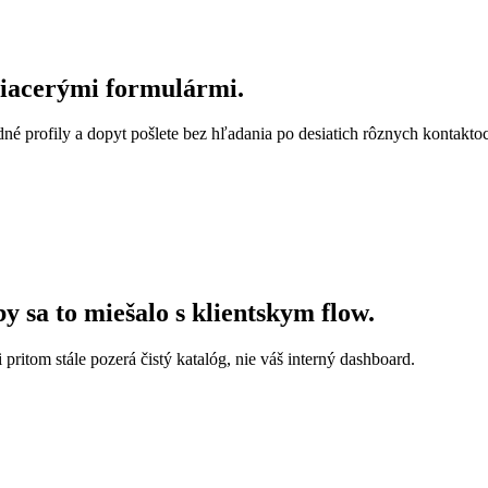
viacerými formulármi.
né profily a dopyt pošlete bez hľadania po desiatich rôznych kontakto
by sa to miešalo s klientskym flow.
 pritom stále pozerá čistý katalóg, nie váš interný dashboard.