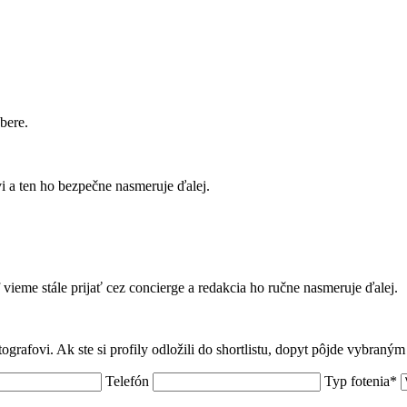
bere.
 a ten ho bezpečne nasmeruje ďalej.
f vieme stále prijať cez concierge a redakcia ho ručne nasmeruje ďalej.
tografovi. Ak ste si profily odložili do shortlistu, dopyt pôjde vybraný
Telefón
Typ fotenia*