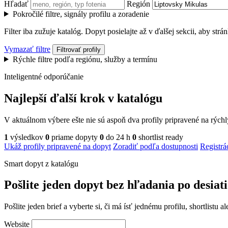
Hľadať
Región
Pokročilé filtre, signály profilu a zoradenie
Filter iba zužuje katalóg. Dopyt posielajte až v ďalšej sekcii, aby str
Vymazať filtre
Filtrovať profily
Rýchle filtre podľa regiónu, služby a termínu
Inteligentné odporúčanie
Najlepší ďalší krok v katalógu
V aktuálnom výbere ešte nie sú aspoň dva profily pripravené na rých
1
výsledkov
0
priame dopyty
0
do 24 h
0
shortlist ready
Ukáž profily pripravené na dopyt
Zoradiť podľa dostupnosti
Registrá
Smart dopyt z katalógu
Pošlite jeden dopyt bez hľadania po desiat
Pošlite jeden brief a vyberte si, či má ísť jednému profilu, shortlistu
Website