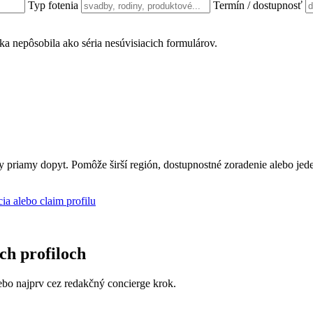
Typ fotenia
Termín / dostupnosť
ánka nepôsobila ako séria nesúvisiacich formulárov.
ly priamy dopyt. Pomôže širší región, dostupnostné zoradenie alebo jed
cia alebo claim profilu
ich profiloch
 alebo najprv cez redakčný concierge krok.