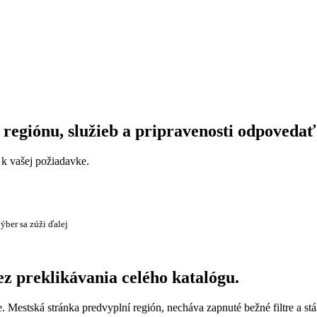
 regiónu, služieb a pripravenosti odpovedať
a k vašej požiadavke.
ýber sa zúži ďalej
ez preklikávania celého katalógu.
e. Mestská stránka predvyplní región, necháva zapnuté bežné filtre a st