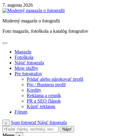
Skip
7. augusta 2026
to
content
Moderný magazín o fotografii
Foto magazín, fotoškola a katalóg fotografov
Magazín
Fotoškola
Nájsť fotografa
Moje služby
Pre fotografov
Pridať alebo nárokovať profil
Pro / Business profil
Kredity
Reklama a cenník
PR a SEO článok
Kúpiť reklamu
Fórum
Som fotograf
Nájsť fotografa
⌕
Nájsť
Menu
×