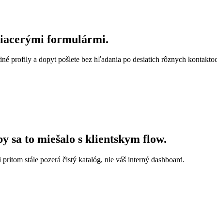
viacerými formulármi.
né profily a dopyt pošlete bez hľadania po desiatich rôznych kontakto
by sa to miešalo s klientskym flow.
 pritom stále pozerá čistý katalóg, nie váš interný dashboard.