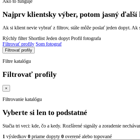
Ako to funguje
Najprv klientsky výber, potom jasný ďalší 
Ak si klient nevie vybrať z filtrov, stále môže poslať jeden dopyt. Ak 
Rýchly filter
Shortlist
Jeden dopyt
Profil fotografa
Filtrovať profily
Som fotograf
Filtrovať profily
Filtre katalógu
Filtrovať profily
×
Filtrovanie katalógu
Vyberte si len to podstatné
Stačia tri veci: kde, čo a kedy. Rozšírené signály a zoradenie nechá
1
výsledkov
0
priame dopyty
0
overené alebo topované