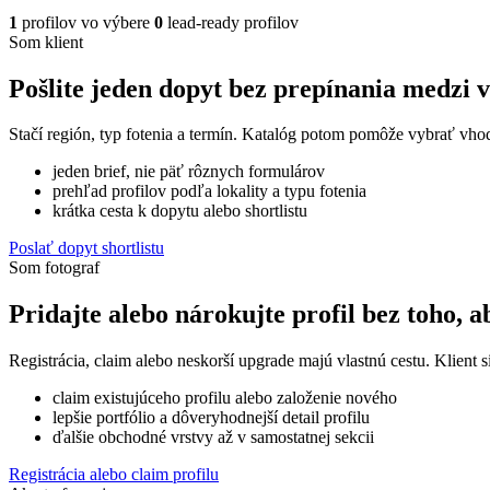
1
profilov vo výbere
0
lead-ready profilov
Som klient
Pošlite jeden dopyt bez prepínania medzi 
Stačí región, typ fotenia a termín. Katalóg potom pomôže vybrať vhod
jeden brief, nie päť rôznych formulárov
prehľad profilov podľa lokality a typu fotenia
krátka cesta k dopytu alebo shortlistu
Poslať dopyt shortlistu
Som fotograf
Pridajte alebo nárokujte profil bez toho, a
Registrácia, claim alebo neskorší upgrade majú vlastnú cestu. Klient si
claim existujúceho profilu alebo založenie nového
lepšie portfólio a dôveryhodnejší detail profilu
ďalšie obchodné vrstvy až v samostatnej sekcii
Registrácia alebo claim profilu