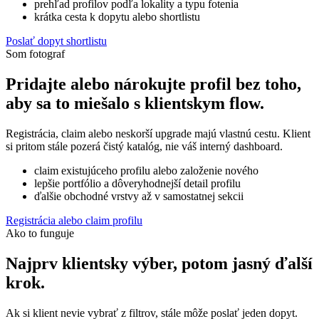
prehľad profilov podľa lokality a typu fotenia
krátka cesta k dopytu alebo shortlistu
Poslať dopyt shortlistu
Som fotograf
Pridajte alebo nárokujte profil bez toho,
aby sa to miešalo s klientskym flow.
Registrácia, claim alebo neskorší upgrade majú vlastnú cestu. Klient
si pritom stále pozerá čistý katalóg, nie váš interný dashboard.
claim existujúceho profilu alebo založenie nového
lepšie portfólio a dôveryhodnejší detail profilu
ďalšie obchodné vrstvy až v samostatnej sekcii
Registrácia alebo claim profilu
Ako to funguje
Najprv klientsky výber, potom jasný ďalší
krok.
Ak si klient nevie vybrať z filtrov, stále môže poslať jeden dopyt.