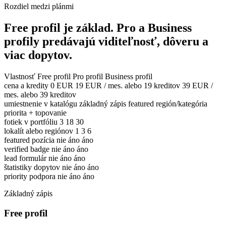
Rozdiel medzi plánmi
Free profil je základ. Pro a Business
profily predávajú viditeľnosť, dôveru a
viac dopytov.
Vlastnosť
Free profil
Pro profil
Business profil
cena a kredity
0 EUR
19 EUR / mes. alebo 19 kreditov
39 EUR /
mes. alebo 39 kreditov
umiestnenie v katalógu
základný zápis
featured región/kategória
priorita + topovanie
fotiek v portfóliu
3
18
30
lokalít alebo regiónov
1
3
6
featured pozícia
nie
áno
áno
verified badge
nie
áno
áno
lead formulár
nie
áno
áno
štatistiky dopytov
nie
áno
áno
priority podpora
nie
áno
áno
Základný zápis
Free profil