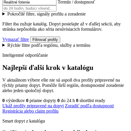
Termín / dostupnosť
Pokročilé filtre, signály profilu a zoradenie
Filter iba zužuje katalóg. Dopyt posielajte až v ďalšej sekcii, aby
stránka nepôsobila ako séria nesúvisiacich formulárov.
Vymazať filtre
Filtrovať profily
Rýchle filtre podľa regiónu, služby a termínu
Inteligentné odporúčanie
Najlepší ďalší krok v katalógu
V aktuálnom výbere ešte nie sú aspoň dva profily pripravené na
rýchly priamy dopyt. Pomôže širší región, dostupnostné zoradenie
alebo jeden spoločný dopyt.
0
výsledkov
0
priame dopyty
0
do 24 h
0
shortlist ready
Ukáž profily pripravené na dopyt
Zoradiť podľa dostupnosti
Registrácia alebo claim profilu
Smart dopyt z katalógu