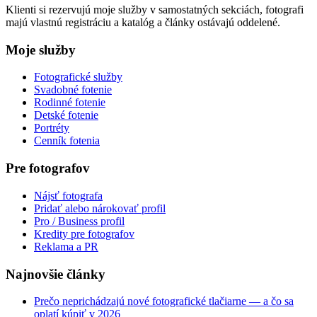
Klienti si rezervujú moje služby v samostatných sekciách, fotografi
majú vlastnú registráciu a katalóg a články ostávajú oddelené.
Moje služby
Fotografické služby
Svadobné fotenie
Rodinné fotenie
Detské fotenie
Portréty
Cenník fotenia
Pre fotografov
Nájsť fotografa
Pridať alebo nárokovať profil
Pro / Business profil
Kredity pre fotografov
Reklama a PR
Najnovšie články
Prečo neprichádzajú nové fotografické tlačiarne — a čo sa
oplatí kúpiť v 2026