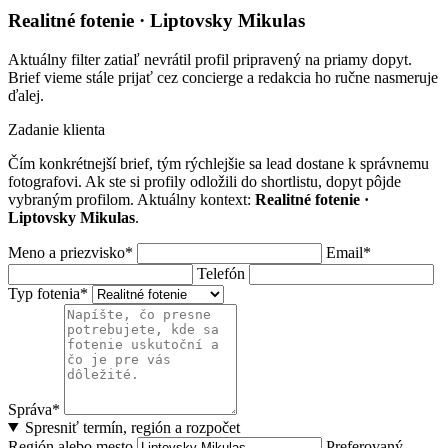
Realitné fotenie · Liptovsky Mikulas
Aktuálny filter zatiaľ nevrátil profil pripravený na priamy dopyt.
Brief vieme stále prijať cez concierge a redakcia ho ručne nasmeruje
ďalej.
Zadanie klienta
Čím konkrétnejší brief, tým rýchlejšie sa lead dostane k správnemu
fotografovi. Ak ste si profily odložili do shortlistu, dopyt pôjde
vybraným profilom. Aktuálny kontext:
Realitné fotenie ·
Liptovsky Mikulas
.
Meno a priezvisko*
Email*
Telefón
Typ fotenia*
Správa*
Spresniť termín, región a rozpočet
Región alebo mesto
Preferovaný