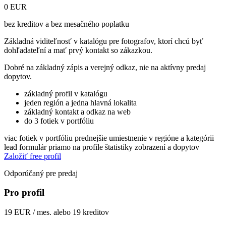
0 EUR
bez kreditov a bez mesačného poplatku
Základná viditeľnosť v katalógu pre fotografov, ktorí chcú byť
dohľadateľní a mať prvý kontakt so zákazkou.
Dobré na základný zápis a verejný odkaz, nie na aktívny predaj
dopytov.
základný profil v katalógu
jeden región a jedna hlavná lokalita
základný kontakt a odkaz na web
do 3 fotiek v portfóliu
viac fotiek v portfóliu
prednejšie umiestnenie v regióne a kategórii
lead formulár priamo na profile
štatistiky zobrazení a dopytov
Založiť free profil
Odporúčaný pre predaj
Pro profil
19 EUR / mes. alebo 19 kreditov