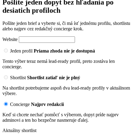
Pošlite jeden dopyt bez hľadania po
desiatich profiloch
Pošlite jeden brief a vyberte si, či má ísť jednému profilu, shortlistu
alebo najprv cez redakčný concierge krok.
Website
Jeden profil
Priama zhoda nie je dostupná
Tento výber teraz nemá lead-ready profil, preto zostáva len
concierge.
Shortlist
Shortlist zatiaľ nie je plný
Na shortlist potrebujeme aspoň dva lead-ready profily v aktuálnom
výbere.
Concierge
Najprv redakcii
Keď si chcete nechať pomôcť s výberom, dopyt príde najprv
adminovi a ten ho bezpečne nasmeruje ďalej.
Aktuálny shortlist