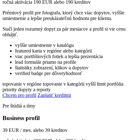
ročná aktivácia 190 EUR alebo 190 kreditov
Prémiový profil pre fotografa, ktorý chce viac dopytov, vyššie
umiestnenie a lepšie preukázateľnú hodnotu pre klienta.
Stačí jeden rozumný dopyt za pár mesiacov a profil si vie cenu
obhájiť.
vyššie umiestnenie v katalógu
featured karta v regióne alebo kategórii
viac portfóliových fotiek a lepšia prezentácia
lead formulár priamo na profile
štatistiky zobrazení, klikov a dopytov
verified badge pre dôveryhodnosť
topovanie v regióne
topovanie v kategórii
vyšší limit portfólia
priority dopyty a reporty
Chcem pro profil
Zaplatiť kreditmi
Pre štúdiá a tímy
Business profil
39 EUR / mes. alebo 39 kreditov