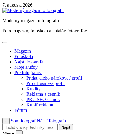
Skip
7. augusta 2026
to
content
Moderný magazín o fotografii
Foto magazín, fotoškola a katalóg fotografov
Magazín
Fotoškola
Nájsť fotografa
Moje služby
Pre fotografov
Pridať alebo nárokovať profil
Pro / Business profil
Kredity
Reklama a cenník
PR a SEO článok
Kúpiť reklamu
Fórum
Som fotograf
Nájsť fotografa
⌕
Nájsť
Menu
×