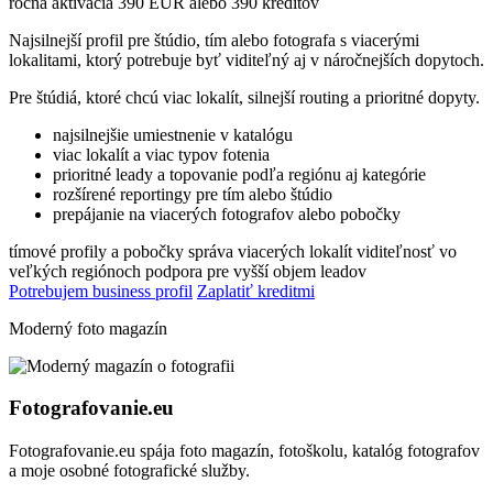
ročná aktivácia 390 EUR alebo 390 kreditov
Najsilnejší profil pre štúdio, tím alebo fotografa s viacerými
lokalitami, ktorý potrebuje byť viditeľný aj v náročnejších dopytoch.
Pre štúdiá, ktoré chcú viac lokalít, silnejší routing a prioritné dopyty.
najsilnejšie umiestnenie v katalógu
viac lokalít a viac typov fotenia
prioritné leady a topovanie podľa regiónu aj kategórie
rozšírené reportingy pre tím alebo štúdio
prepájanie na viacerých fotografov alebo pobočky
tímové profily a pobočky
správa viacerých lokalít
viditeľnosť vo
veľkých regiónoch
podpora pre vyšší objem leadov
Potrebujem business profil
Zaplatiť kreditmi
Moderný foto magazín
Fotografovanie.eu
Fotografovanie.eu spája foto magazín, fotoškolu, katalóg fotografov
a moje osobné fotografické služby.