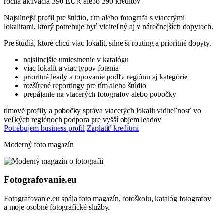
ročná aktivácia 390 EUR alebo 390 kreditov
Najsilnejší profil pre štúdio, tím alebo fotografa s viacerými
lokalitami, ktorý potrebuje byť viditeľný aj v náročnejších dopytoch.
Pre štúdiá, ktoré chcú viac lokalít, silnejší routing a prioritné dopyty.
najsilnejšie umiestnenie v katalógu
viac lokalít a viac typov fotenia
prioritné leady a topovanie podľa regiónu aj kategórie
rozšírené reportingy pre tím alebo štúdio
prepájanie na viacerých fotografov alebo pobočky
tímové profily a pobočky
správa viacerých lokalít
viditeľnosť vo
veľkých regiónoch
podpora pre vyšší objem leadov
Potrebujem business profil
Zaplatiť kreditmi
Moderný foto magazín
Fotografovanie.eu
Fotografovanie.eu spája foto magazín, fotoškolu, katalóg fotografov
a moje osobné fotografické služby.