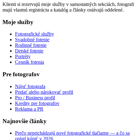
Klienti si rezervujú moje služby v samostatných sekciách, fotografi
majú vlastnú registráciu a katalóg a články ostávajú oddelené.
Moje služby
Fotografické služby
Svadobné fotenie
Rodinné fotenie
Detské fotenie
Portréty
Cenník fotenia
Pre fotografov
Nájsť fotografa
Pridať alebo nárokovať profil
Pro / Business profil
Kredity pre fotografov
Reklama a PR
Najnovšie články
Prečo neprichádzajú nové fotografické tlačiarne — a čo sa
oplatí kúpiť v 2026