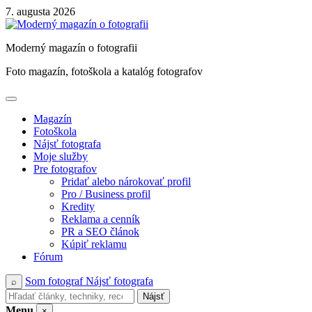
Skip
7. augusta 2026
to
content
Moderný magazín o fotografii
Foto magazín, fotoškola a katalóg fotografov
Magazín
Fotoškola
Nájsť fotografa
Moje služby
Pre fotografov
Pridať alebo nárokovať profil
Pro / Business profil
Kredity
Reklama a cenník
PR a SEO článok
Kúpiť reklamu
Fórum
Som fotograf
Nájsť fotografa
⌕
Nájsť
Menu
×