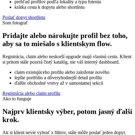
prehľad profilov podľa lokality a typu fotenia
krátka cesta k dopytu alebo shortlistu
Poslať dopyt shortlistu
Som fotograf
Pridajte alebo nárokujte profil bez toho,
aby sa to miešalo s klientskym flow.
Registrácia, claim alebo neskorší upgrade majú vlastnú cestu. Klient
si pritom stále pozerá čistý katalóg, nie váš interný dashboard.
claim existujúceho profilu alebo založenie nového
lepšie portfólio a dôveryhodnejší detail profilu
ďalšie obchodné vrstvy až v samostatnej sekcii
Registrácia alebo claim profilu
Ako to funguje
Najprv klientsky výber, potom jasný ďalší
krok.
Ak si klient nevie vybrať z filtrov, stále môže poslať jeden dopyt.