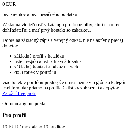
0 EUR
bez kreditov a bez mesačného poplatku
Základná viditeľnosť v katalógu pre fotografov, ktorí chcú byť
dohľadateľní a mať prvý kontakt so zákazkou.
Dobré na základný zápis a verejný odkaz, nie na aktívny predaj
dopytov.
základný profil v katalógu
jeden región a jedna hlavná lokalita
základný kontakt a odkaz na web
do 3 fotiek v portfóliu
viac fotiek v portfóliu
prednejšie umiestnenie v regióne a kategórii
lead formulár priamo na profile
štatistiky zobrazení a dopytov
Založiť free profil
Odporúčaný pre predaj
Pro profil
19 EUR / mes. alebo 19 kreditov