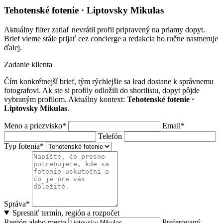
Tehotenské fotenie · Liptovsky Mikulas
Aktuálny filter zatiaľ nevrátil profil pripravený na priamy dopyt.
Brief vieme stále prijať cez concierge a redakcia ho ručne nasmeruje
ďalej.
Zadanie klienta
Čím konkrétnejší brief, tým rýchlejšie sa lead dostane k správnemu
fotografovi. Ak ste si profily odložili do shortlistu, dopyt pôjde
vybraným profilom. Aktuálny kontext:
Tehotenské fotenie ·
Liptovsky Mikulas
.
Meno a priezvisko*
Email*
Telefón
Typ fotenia*
Správa*
Spresniť termín, región a rozpočet
Región alebo mesto
Preferovaný