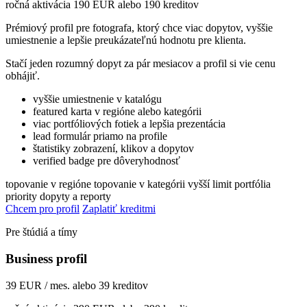
ročná aktivácia 190 EUR alebo 190 kreditov
Prémiový profil pre fotografa, ktorý chce viac dopytov, vyššie
umiestnenie a lepšie preukázateľnú hodnotu pre klienta.
Stačí jeden rozumný dopyt za pár mesiacov a profil si vie cenu
obhájiť.
vyššie umiestnenie v katalógu
featured karta v regióne alebo kategórii
viac portfóliových fotiek a lepšia prezentácia
lead formulár priamo na profile
štatistiky zobrazení, klikov a dopytov
verified badge pre dôveryhodnosť
topovanie v regióne
topovanie v kategórii
vyšší limit portfólia
priority dopyty a reporty
Chcem pro profil
Zaplatiť kreditmi
Pre štúdiá a tímy
Business profil
39 EUR / mes. alebo 39 kreditov