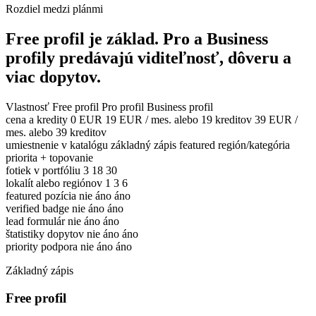
Rozdiel medzi plánmi
Free profil je základ. Pro a Business
profily predávajú viditeľnosť, dôveru a
viac dopytov.
Vlastnosť
Free profil
Pro profil
Business profil
cena a kredity
0 EUR
19 EUR / mes. alebo 19 kreditov
39 EUR /
mes. alebo 39 kreditov
umiestnenie v katalógu
základný zápis
featured región/kategória
priorita + topovanie
fotiek v portfóliu
3
18
30
lokalít alebo regiónov
1
3
6
featured pozícia
nie
áno
áno
verified badge
nie
áno
áno
lead formulár
nie
áno
áno
štatistiky dopytov
nie
áno
áno
priority podpora
nie
áno
áno
Základný zápis
Free profil