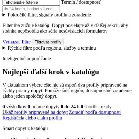
Termín / dostupnosť
Pokročilé filtre, signály profilu a zoradenie
Filter iba zužuje katalóg. Dopyt posielajte až v ďalšej sekcii, aby
stránka nepôsobila ako séria nesúvisiacich formulárov.
Vymazať filtre
Filtrovať profily
Rýchle filtre podľa regiónu, služby a termínu
Inteligentné odporúčanie
Najlepší ďalší krok v katalógu
V aktuálnom výbere ešte nie sú aspoň dva profily pripravené na
rýchly priamy dopyt. Pomôže širší región, dostupnostné zoradenie
alebo jeden spoločný dopyt.
0
výsledkov
0
priame dopyty
0
do 24 h
0
shortlist ready
Ukáž profily pripravené na dopyt
Zoradiť podľa dostupnosti
Registrácia alebo claim profilu
Smart dopyt z katalógu