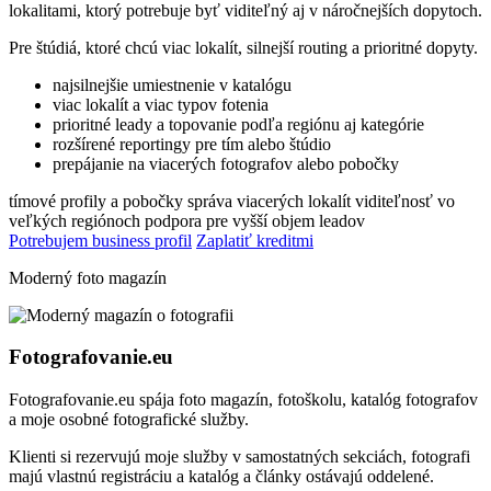
lokalitami, ktorý potrebuje byť viditeľný aj v náročnejších dopytoch.
Pre štúdiá, ktoré chcú viac lokalít, silnejší routing a prioritné dopyty.
najsilnejšie umiestnenie v katalógu
viac lokalít a viac typov fotenia
prioritné leady a topovanie podľa regiónu aj kategórie
rozšírené reportingy pre tím alebo štúdio
prepájanie na viacerých fotografov alebo pobočky
tímové profily a pobočky
správa viacerých lokalít
viditeľnosť vo
veľkých regiónoch
podpora pre vyšší objem leadov
Potrebujem business profil
Zaplatiť kreditmi
Moderný foto magazín
Fotografovanie.eu
Fotografovanie.eu spája foto magazín, fotoškolu, katalóg fotografov
a moje osobné fotografické služby.
Klienti si rezervujú moje služby v samostatných sekciách, fotografi
majú vlastnú registráciu a katalóg a články ostávajú oddelené.