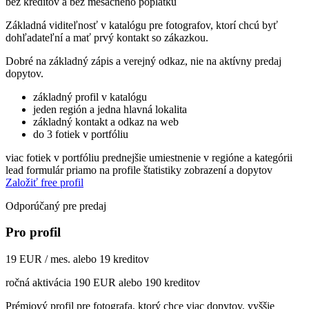
bez kreditov a bez mesačného poplatku
Základná viditeľnosť v katalógu pre fotografov, ktorí chcú byť
dohľadateľní a mať prvý kontakt so zákazkou.
Dobré na základný zápis a verejný odkaz, nie na aktívny predaj
dopytov.
základný profil v katalógu
jeden región a jedna hlavná lokalita
základný kontakt a odkaz na web
do 3 fotiek v portfóliu
viac fotiek v portfóliu
prednejšie umiestnenie v regióne a kategórii
lead formulár priamo na profile
štatistiky zobrazení a dopytov
Založiť free profil
Odporúčaný pre predaj
Pro profil
19 EUR / mes. alebo 19 kreditov
ročná aktivácia 190 EUR alebo 190 kreditov
Prémiový profil pre fotografa, ktorý chce viac dopytov, vyššie