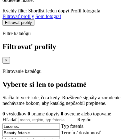
oddelene nižšie.
Rýchly filter
Shortlist
Jeden dopyt
Profil fotografa
Filtrovať profily
Som fotograf
Filtrovať profily
Filtre katalógu
Filtrovať profily
×
Filtrovanie katalógu
Vyberte si len to podstatné
Stačia tri veci: kde, čo a kedy. Rozšírené signály a zoradenie
nechávame bokom, aby katalóg nepôsobil preplnene.
0
výsledkov
0
priame dopyty
0
overené alebo topované
Hľadať
Región
Typ fotenia
Termín / dostupnosť