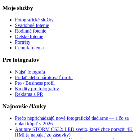
Moje služby
Fotografické služby
Svadobné fotenie
Rodinné fotenie
Detské fotenie
Portréty
Cenník fotenia
Pre fotografov
Nájsť fotografa
Pridať alebo nárokovať profil
Pro / Business profil
Kredity pre fotografov
Reklama a PR
Najnovšie články
Prečo neprichádzajú nové fotografické tlačiarne — a čo sa
oplatí kúpiť v 2026
Aputure STORM CS32: LED svetlo, ktoré chce poraziť 4K
HMI (a napájať zo zásuvky)