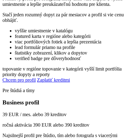
umiestnenie a lepšie preukázateľnú hodnotu pre klienta.
Stačí jeden rozumný dopyt za pár mesiacov a profil si vie cenu
obhájiť.
vyššie umiestnenie v katalógu
featured karta v regióne alebo kategórii
viac portfóliových fotiek a lepšia prezentácia
lead formulár priamo na profile
štatistiky zobrazení, klikov a dopytov
verified badge pre dôveryhodnosť
topovanie v regióne
topovanie v kategórii
vyšší limit portfólia
priority dopyty a reporty
Chcem pro profil
Zaplatiť kreditmi
Pre štúdiá a tímy
Business profil
39 EUR / mes. alebo 39 kreditov
ročná aktivácia 390 EUR alebo 390 kreditov
Najsilnejší profil pre štúdio, tím alebo fotografa s viacerými