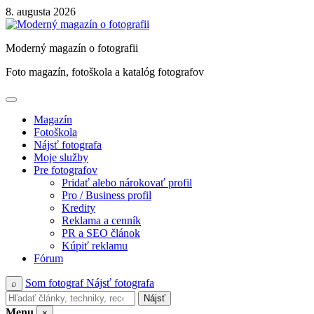
Skip
8. augusta 2026
to
content
Moderný magazín o fotografii
Foto magazín, fotoškola a katalóg fotografov
Magazín
Fotoškola
Nájsť fotografa
Moje služby
Pre fotografov
Pridať alebo nárokovať profil
Pro / Business profil
Kredity
Reklama a cenník
PR a SEO článok
Kúpiť reklamu
Fórum
Som fotograf
Nájsť fotografa
⌕
Nájsť
Menu
×