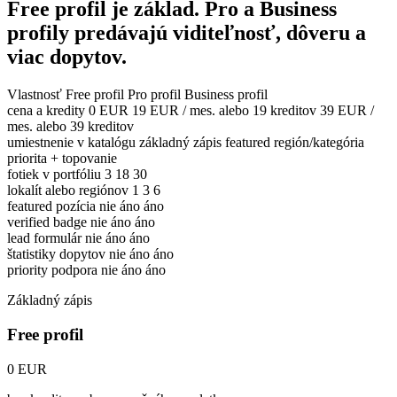
Free profil je základ. Pro a Business
profily predávajú viditeľnosť, dôveru a
viac dopytov.
Vlastnosť
Free profil
Pro profil
Business profil
cena a kredity
0 EUR
19 EUR / mes. alebo 19 kreditov
39 EUR /
mes. alebo 39 kreditov
umiestnenie v katalógu
základný zápis
featured región/kategória
priorita + topovanie
fotiek v portfóliu
3
18
30
lokalít alebo regiónov
1
3
6
featured pozícia
nie
áno
áno
verified badge
nie
áno
áno
lead formulár
nie
áno
áno
štatistiky dopytov
nie
áno
áno
priority podpora
nie
áno
áno
Základný zápis
Free profil
0 EUR