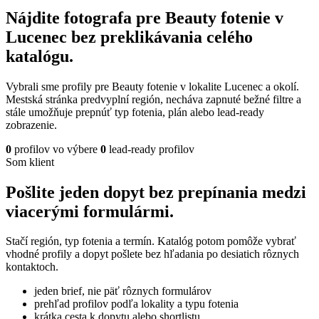
Nájdite fotografa pre Beauty fotenie v
Lucenec bez preklikávania celého
katalógu.
Vybrali sme profily pre Beauty fotenie v lokalite Lucenec a okolí.
Mestská stránka predvyplní región, necháva zapnuté bežné filtre a
stále umožňuje prepnúť typ fotenia, plán alebo lead-ready
zobrazenie.
0
profilov vo výbere
0
lead-ready profilov
Som klient
Pošlite jeden dopyt bez prepínania medzi
viacerými formulármi.
Stačí región, typ fotenia a termín. Katalóg potom pomôže vybrať
vhodné profily a dopyt pošlete bez hľadania po desiatich rôznych
kontaktoch.
jeden brief, nie päť rôznych formulárov
prehľad profilov podľa lokality a typu fotenia
krátka cesta k dopytu alebo shortlistu