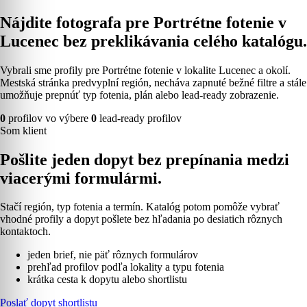
Nájdite fotografa pre Portrétne fotenie v
Lucenec bez preklikávania celého katalógu.
Vybrali sme profily pre Portrétne fotenie v lokalite Lucenec a okolí.
Mestská stránka predvyplní región, necháva zapnuté bežné filtre a stále
umožňuje prepnúť typ fotenia, plán alebo lead-ready zobrazenie.
0
profilov vo výbere
0
lead-ready profilov
Som klient
Pošlite jeden dopyt bez prepínania medzi
viacerými formulármi.
Stačí región, typ fotenia a termín. Katalóg potom pomôže vybrať
vhodné profily a dopyt pošlete bez hľadania po desiatich rôznych
kontaktoch.
jeden brief, nie päť rôznych formulárov
prehľad profilov podľa lokality a typu fotenia
krátka cesta k dopytu alebo shortlistu
Poslať dopyt shortlistu