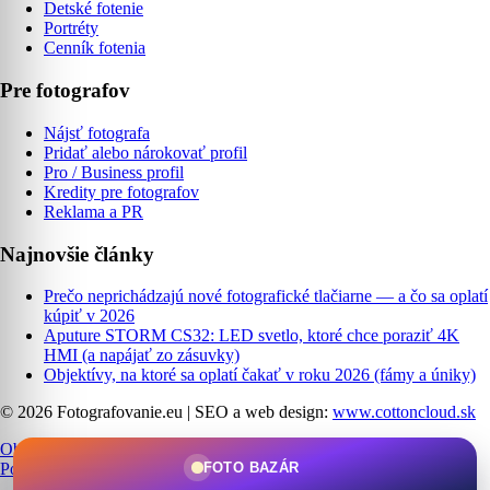
Detské fotenie
Portréty
Cenník fotenia
Pre fotografov
Nájsť fotografa
Pridať alebo nárokovať profil
Pro / Business profil
Kredity pre fotografov
Reklama a PR
Najnovšie články
Prečo neprichádzajú nové fotografické tlačiarne — a čo sa oplatí
kúpiť v 2026
Aputure STORM CS32: LED svetlo, ktoré chce poraziť 4K
HMI (a napájať zo zásuvky)
Objektívy, na ktoré sa oplatí čakať v roku 2026 (fámy a úniky)
© 2026 Fotografovanie.eu
|
SEO a web design:
www.cottoncloud.sk
Obchodné podmienky
|
Ochrana osobných údajov
|
Cookies
|
FOTO BAZÁR
Podmienky používania