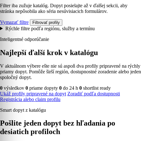
Filter iba zužuje katalóg. Dopyt posielajte až v ďalšej sekcii, aby
stránka nepôsobila ako séria nesúvisiacich formulárov.
Vymazať filtre
Filtrovať profily
Rýchle filtre podľa regiónu, služby a termínu
Inteligentné odporúčanie
Najlepší ďalší krok v katalógu
V aktuálnom výbere ešte nie sú aspoň dva profily pripravené na rýchly
priamy dopyt. Pomôže širší región, dostupnostné zoradenie alebo jeden
spoločný dopyt.
0
výsledkov
0
priame dopyty
0
do 24 h
0
shortlist ready
Ukáž profily pripravené na dopyt
Zoradiť podľa dostupnosti
Registrácia alebo claim profilu
Smart dopyt z katalógu
Pošlite jeden dopyt bez hľadania po
desiatich profiloch