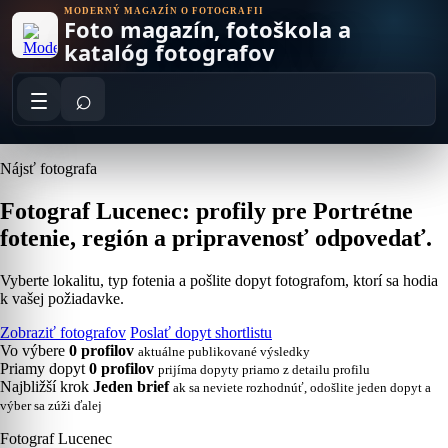
Skip
MODERNÝ MAGAZÍN O FOTOGRAFII
Foto magazín, fotoškola a
to
content
katalóg fotografov
⌕
Nájsť fotografa
Fotograf Lucenec: profily pre Portrétne
fotenie, región a pripravenosť odpovedať.
Vyberte lokalitu, typ fotenia a pošlite dopyt fotografom, ktorí sa hodia
k vašej požiadavke.
Zobraziť fotografov
Poslať dopyt shortlistu
Vo výbere
0 profilov
aktuálne publikované výsledky
Priamy dopyt
0 profilov
prijíma dopyty priamo z detailu profilu
Najbližší krok
Jeden brief
ak sa neviete rozhodnúť, odošlite jeden dopyt a
výber sa zúži ďalej
Fotograf Lucenec