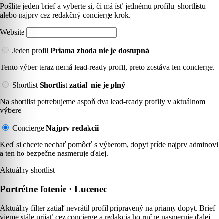
Pošlite jeden brief a vyberte si, či má ísť jednému profilu, shortlistu
alebo najprv cez redakčný concierge krok.
Website
Jeden profil
Priama zhoda nie je dostupná
Tento výber teraz nemá lead-ready profil, preto zostáva len concierge.
Shortlist
Shortlist zatiaľ nie je plný
Na shortlist potrebujeme aspoň dva lead-ready profily v aktuálnom
výbere.
Concierge
Najprv redakcii
Keď si chcete nechať pomôcť s výberom, dopyt príde najprv adminovi
a ten ho bezpečne nasmeruje ďalej.
Aktuálny shortlist
Portrétne fotenie · Lucenec
Aktuálny filter zatiaľ nevrátil profil pripravený na priamy dopyt. Brief
vieme stále prijať cez concierge a redakcia ho ručne nasmeruje ďalej.