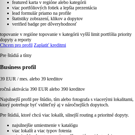
featured karta v regióne alebo kategórii
viac portfóliových fotiek a lepšia prezentácia
lead formulár priamo na profile
štatistiky zobrazení, klikov a dopytov
verified badge pre dôveryhodnosť
topovanie v regióne
topovanie v kategórii
vyšší limit portfólia
priority
dopyty a reporty
Chcem pro profil
Zaplatiť kreditmi
Pre štúdiá a tímy
Business profil
39 EUR / mes. alebo 39 kreditov
ročná aktivácia 390 EUR alebo 390 kreditov
Najsilnejší profil pre štúdio, tím alebo fotografa s viacerými lokalitami,
ktorý potrebuje byť viditeľný aj v náročnejších dopytoch.
Pre štúdiá, ktoré chcú viac lokalít, silnejší routing a prioritné dopyty.
najsilnejšie umiestnenie v katalógu
viac lokalít a viac typov fotenia