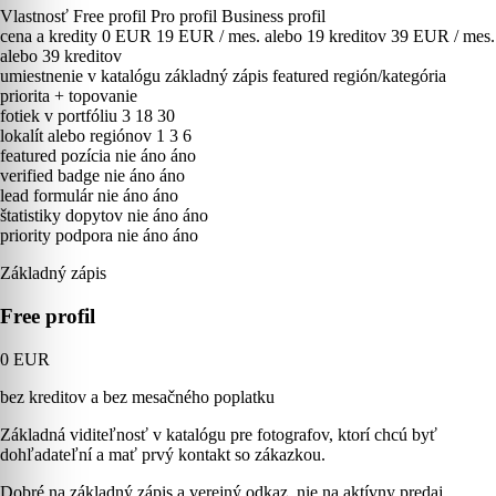
Vlastnosť
Free profil
Pro profil
Business profil
cena a kredity
0 EUR
19 EUR / mes. alebo 19 kreditov
39 EUR / mes.
alebo 39 kreditov
umiestnenie v katalógu
základný zápis
featured región/kategória
priorita + topovanie
fotiek v portfóliu
3
18
30
lokalít alebo regiónov
1
3
6
featured pozícia
nie
áno
áno
verified badge
nie
áno
áno
lead formulár
nie
áno
áno
štatistiky dopytov
nie
áno
áno
priority podpora
nie
áno
áno
Základný zápis
Free profil
0 EUR
bez kreditov a bez mesačného poplatku
Základná viditeľnosť v katalógu pre fotografov, ktorí chcú byť
dohľadateľní a mať prvý kontakt so zákazkou.
Dobré na základný zápis a verejný odkaz, nie na aktívny predaj