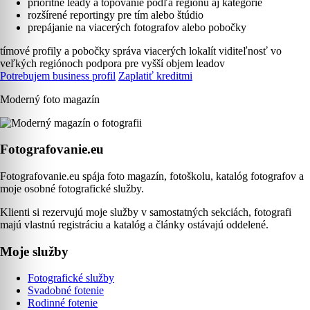
prioritné leady a topovanie podľa regiónu aj kategórie
rozšírené reportingy pre tím alebo štúdio
prepájanie na viacerých fotografov alebo pobočky
tímové profily a pobočky
správa viacerých lokalít
viditeľnosť vo
veľkých regiónoch
podpora pre vyšší objem leadov
Potrebujem business profil
Zaplatiť kreditmi
Moderný foto magazín
Fotografovanie.eu
Fotografovanie.eu spája foto magazín, fotoškolu, katalóg fotografov a
moje osobné fotografické služby.
Klienti si rezervujú moje služby v samostatných sekciách, fotografi
majú vlastnú registráciu a katalóg a články ostávajú oddelené.
Moje služby
Fotografické služby
Svadobné fotenie
Rodinné fotenie