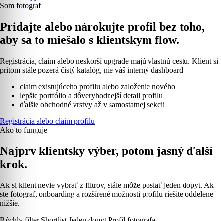
Som fotograf
Pridajte alebo nárokujte profil bez toho,
aby sa to miešalo s klientskym flow.
Registrácia, claim alebo neskorší upgrade majú vlastnú cestu. Klient si
pritom stále pozerá čistý katalóg, nie váš interný dashboard.
claim existujúceho profilu alebo založenie nového
lepšie portfólio a dôveryhodnejší detail profilu
ďalšie obchodné vrstvy až v samostatnej sekcii
Registrácia alebo claim profilu
Ako to funguje
Najprv klientsky výber, potom jasný ďalší
krok.
Ak si klient nevie vybrať z filtrov, stále môže poslať jeden dopyt. Ak
ste fotograf, onboarding a rozšírené možnosti profilu riešite oddelene
nižšie.
Rýchly filter
Shortlist
Jeden dopyt
Profil fotografa