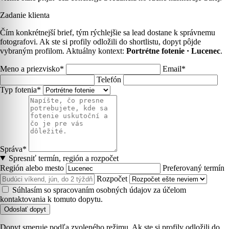
Zadanie klienta
Čím konkrétnejší brief, tým rýchlejšie sa lead dostane k správnemu
fotografovi. Ak ste si profily odložili do shortlistu, dopyt pôjde
vybraným profilom. Aktuálny kontext:
Portrétne fotenie · Lucenec
.
Meno a priezvisko*
Email*
Telefón
Typ fotenia*
Správa*
Spresniť termín, región a rozpočet
Región alebo mesto
Preferovaný termín
Rozpočet
Súhlasím so spracovaním osobných údajov za účelom
kontaktovania k tomuto dopytu.
Odoslať dopyt
Dopyt smeruje podľa zvoleného režimu. Ak ste si profily odložili do