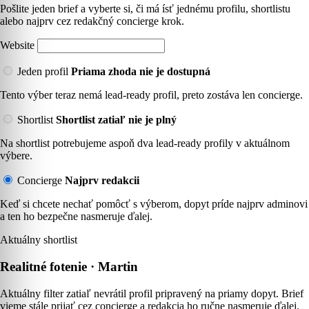
Pošlite jeden brief a vyberte si, či má ísť jednému profilu, shortlistu
alebo najprv cez redakčný concierge krok.
Website
Jeden profil
Priama zhoda nie je dostupná
Tento výber teraz nemá lead-ready profil, preto zostáva len concierge.
Shortlist
Shortlist zatiaľ nie je plný
Na shortlist potrebujeme aspoň dva lead-ready profily v aktuálnom
výbere.
Concierge
Najprv redakcii
Keď si chcete nechať pomôcť s výberom, dopyt príde najprv adminovi
a ten ho bezpečne nasmeruje ďalej.
Aktuálny shortlist
Realitné fotenie · Martin
Aktuálny filter zatiaľ nevrátil profil pripravený na priamy dopyt. Brief
vieme stále prijať cez concierge a redakcia ho ručne nasmeruje ďalej.