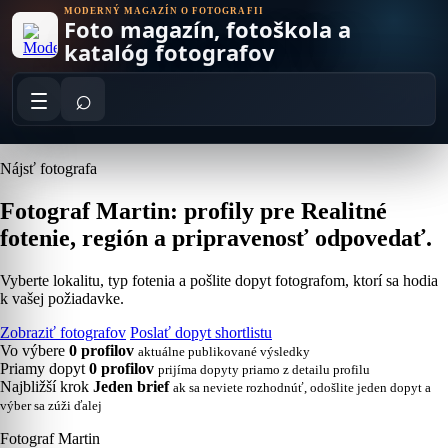
Skip
MODERNÝ MAGAZÍN O FOTOGRAFII
Foto magazín, fotoškola a
to
content
katalóg fotografov
⌕
Nájsť fotografa
Fotograf Martin: profily pre Realitné
fotenie, región a pripravenosť odpovedať.
Vyberte lokalitu, typ fotenia a pošlite dopyt fotografom, ktorí sa hodia
k vašej požiadavke.
Zobraziť fotografov
Poslať dopyt shortlistu
Vo výbere
0 profilov
aktuálne publikované výsledky
Priamy dopyt
0 profilov
prijíma dopyty priamo z detailu profilu
Najbližší krok
Jeden brief
ak sa neviete rozhodnúť, odošlite jeden dopyt a
výber sa zúži ďalej
Fotograf Martin