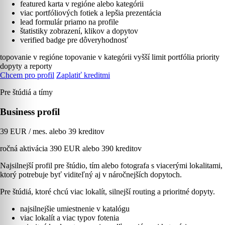
featured karta v regióne alebo kategórii
viac portfóliových fotiek a lepšia prezentácia
lead formulár priamo na profile
štatistiky zobrazení, klikov a dopytov
verified badge pre dôveryhodnosť
topovanie v regióne
topovanie v kategórii
vyšší limit portfólia
priority
dopyty a reporty
Chcem pro profil
Zaplatiť kreditmi
Pre štúdiá a tímy
Business profil
39 EUR / mes. alebo 39 kreditov
ročná aktivácia 390 EUR alebo 390 kreditov
Najsilnejší profil pre štúdio, tím alebo fotografa s viacerými lokalitami,
ktorý potrebuje byť viditeľný aj v náročnejších dopytoch.
Pre štúdiá, ktoré chcú viac lokalít, silnejší routing a prioritné dopyty.
najsilnejšie umiestnenie v katalógu
viac lokalít a viac typov fotenia