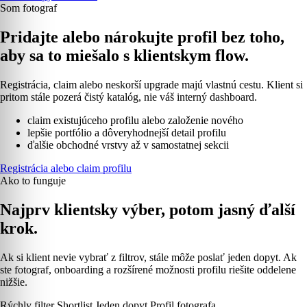
Som fotograf
Pridajte alebo nárokujte profil bez toho,
aby sa to miešalo s klientskym flow.
Registrácia, claim alebo neskorší upgrade majú vlastnú cestu. Klient si
pritom stále pozerá čistý katalóg, nie váš interný dashboard.
claim existujúceho profilu alebo založenie nového
lepšie portfólio a dôveryhodnejší detail profilu
ďalšie obchodné vrstvy až v samostatnej sekcii
Registrácia alebo claim profilu
Ako to funguje
Najprv klientsky výber, potom jasný ďalší
krok.
Ak si klient nevie vybrať z filtrov, stále môže poslať jeden dopyt. Ak
ste fotograf, onboarding a rozšírené možnosti profilu riešite oddelene
nižšie.
Rýchly filter
Shortlist
Jeden dopyt
Profil fotografa