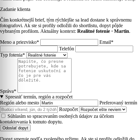
Zadanie klienta
Čím konkrétnejší brief, tým rýchlejšie sa lead dostane k správnemu
fotografovi. Ak ste si profily odložili do shortlistu, dopyt pôjde
vybraným profilom. Aktuálny kontext:
Realitné fotenie · Martin
.
Meno a priezvisko*
Email*
Telefón
Typ fotenia*
Správa*
Spresniť termín, región a rozpočet
Región alebo mesto
Preferovaný termín
Rozpočet
Súhlasím so spracovaním osobných údajov za účelom
kontaktovania k tomuto dopytu.
Odoslať dopyt
Dopyt smeruje podľa zvoleného režimu. Ak ste si profily odložili do