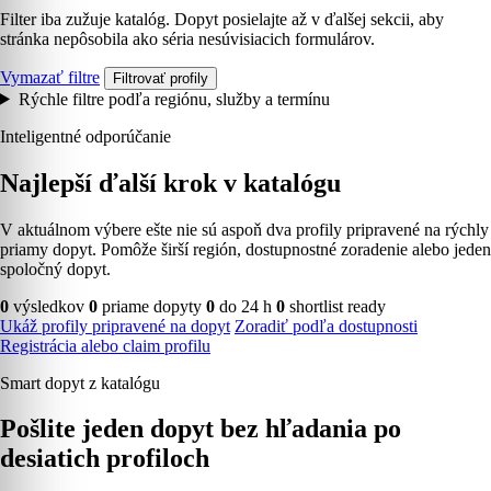
Filter iba zužuje katalóg. Dopyt posielajte až v ďalšej sekcii, aby
stránka nepôsobila ako séria nesúvisiacich formulárov.
Vymazať filtre
Filtrovať profily
Rýchle filtre podľa regiónu, služby a termínu
Inteligentné odporúčanie
Najlepší ďalší krok v katalógu
V aktuálnom výbere ešte nie sú aspoň dva profily pripravené na rýchly
priamy dopyt. Pomôže širší región, dostupnostné zoradenie alebo jeden
spoločný dopyt.
0
výsledkov
0
priame dopyty
0
do 24 h
0
shortlist ready
Ukáž profily pripravené na dopyt
Zoradiť podľa dostupnosti
Registrácia alebo claim profilu
Smart dopyt z katalógu
Pošlite jeden dopyt bez hľadania po
desiatich profiloch