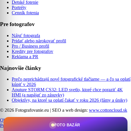
Detské fotenie
Portréty
Cenník fotenia
Pre fotografov
Nájsť fotografa
Pridať alebo nárokovať profil
Pro / Business profil
Kredity pre fotografov
Reklama a PR
Najnovšie články
Prečo neprichádzajú nové fotografické tlačiarne — a čo sa oplatí
kúpiť v 2026
Aputure STORM CS32: LED svetlo, ktoré chce poraziť 4K
HMI (a napájať zo zásuvky)
Objektívy, na ktoré sa oplatí čakať v roku 2026 (fámy a úniky)
© 2026 Fotografovanie.eu
|
SEO a web design:
www.cottoncloud.sk
Obchodné podmienky
|
Ochrana osobných údajov
|
Cookies
|
FOTO BAZÁR
Podmienky používania