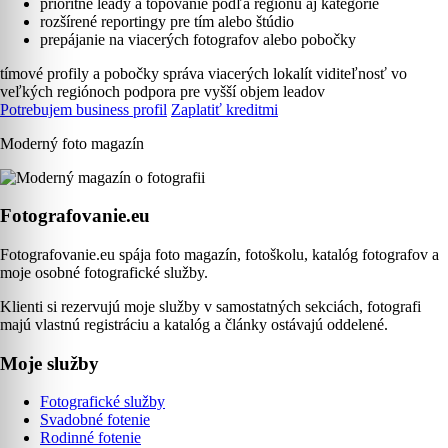
prioritné leady a topovanie podľa regiónu aj kategórie
rozšírené reportingy pre tím alebo štúdio
prepájanie na viacerých fotografov alebo pobočky
tímové profily a pobočky
správa viacerých lokalít
viditeľnosť vo
veľkých regiónoch
podpora pre vyšší objem leadov
Potrebujem business profil
Zaplatiť kreditmi
Moderný foto magazín
Fotografovanie.eu
Fotografovanie.eu spája foto magazín, fotoškolu, katalóg fotografov a
moje osobné fotografické služby.
Klienti si rezervujú moje služby v samostatných sekciách, fotografi
majú vlastnú registráciu a katalóg a články ostávajú oddelené.
Moje služby
Fotografické služby
Svadobné fotenie
Rodinné fotenie