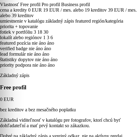
Vlastnosť
Free profil
Pro profil
Business profil
cena a kredity
0 EUR
19 EUR / mes. alebo 19 kreditov
39 EUR / mes.
alebo 39 kreditov
umiestnenie v katalógu
základný zápis
featured región/kategória
priorita + topovanie
fotiek v portfóliu
3
18
30
lokalít alebo regiónov
1
3
6
featured pozícia
nie
áno
áno
verified badge
nie
áno
áno
lead formulár
nie
áno
áno
štatistiky dopytov
nie
áno
áno
priority podpora
nie
áno
áno
Základný zápis
Free profil
0 EUR
bez kreditov a bez mesačného poplatku
Základná viditeľnosť v katalógu pre fotografov, ktorí chcú byť
dohľadateľní a mať prvý kontakt so zákazkou.
Dobré na základný zápis a verejný odkaz, nie na aktívny predaj