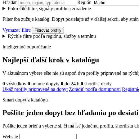
Hľadať
Región
Pokročilé filtre, signály profilu a zoradenie
Filter iba zužuje katalóg. Dopyt posielajte až v ďalšej sekcii, aby str
Vymazať filtre
Filtrovať profily
Rýchle filtre podľa regiónu, služby a termínu
Inteligentné odporúčanie
Najlepší ďalší krok v katalógu
V aktuálnom výbere ešte nie sú aspoň dva profily pripravené na rých
0
výsledkov
0
priame dopyty
0
do 24 h
0
shortlist ready
Ukáž profily pripravené na dopyt
Zoradiť podľa dostupnosti
Registrá
Smart dopyt z katalógu
Pošlite jeden dopyt bez hľadania po desiat
Pošlite jeden brief a vyberte si, či má ísť jednému profilu, shortlistu
Website