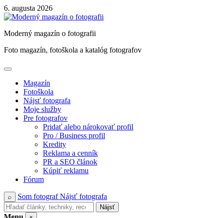
Skip
6. augusta 2026
to
content
Moderný magazín o fotografii
Foto magazín, fotoškola a katalóg fotografov
Magazín
Fotoškola
Nájsť fotografa
Moje služby
Pre fotografov
Pridať alebo nárokovať profil
Pro / Business profil
Kredity
Reklama a cenník
PR a SEO článok
Kúpiť reklamu
Fórum
Som fotograf
Nájsť fotografa
⌕
Nájsť
Menu
×