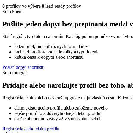
0
profilov vo výbere
0
lead-ready profilov
Som klient
Pošlite jeden dopyt bez prepínania medzi 
Stačí región, typ fotenia a termín. Katalóg potom pomôže vybrať vhod
jeden brief, nie päť rôznych formulárov
prehľad profilov podľa lokality a typu fotenia
krátka cesta k dopytu alebo shortlistu
Poslať dopyt shortlistu
Som fotograf
Pridajte alebo nárokujte profil bez toho, a
Registrácia, claim alebo neskorší upgrade majú vlastnú cestu. Klient si
claim existujúceho profilu alebo založenie nového
lepšie portfólio a dôveryhodnejší detail profilu
ďalšie obchodné vrstvy až v samostatnej sekcii
Registrácia alebo claim profilu