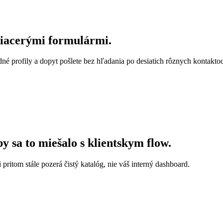
viacerými formulármi.
né profily a dopyt pošlete bez hľadania po desiatich rôznych kontakto
by sa to miešalo s klientskym flow.
 pritom stále pozerá čistý katalóg, nie váš interný dashboard.