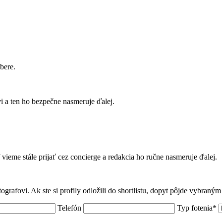
bere.
 a ten ho bezpečne nasmeruje ďalej.
f vieme stále prijať cez concierge a redakcia ho ručne nasmeruje ďalej.
tografovi. Ak ste si profily odložili do shortlistu, dopyt pôjde vybraný
Telefón
Typ fotenia*