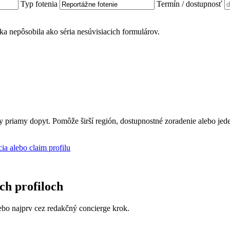
Typ fotenia
Termín / dostupnosť
ánka nepôsobila ako séria nesúvisiacich formulárov.
ly priamy dopyt. Pomôže širší región, dostupnostné zoradenie alebo jed
cia alebo claim profilu
ich profiloch
 alebo najprv cez redakčný concierge krok.