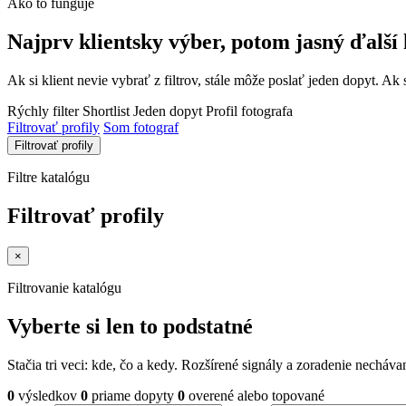
Ako to funguje
Najprv klientsky výber, potom jasný ďalší 
Ak si klient nevie vybrať z filtrov, stále môže poslať jeden dopyt. Ak 
Rýchly filter
Shortlist
Jeden dopyt
Profil fotografa
Filtrovať profily
Som fotograf
Filtrovať profily
Filtre katalógu
Filtrovať profily
×
Filtrovanie katalógu
Vyberte si len to podstatné
Stačia tri veci: kde, čo a kedy. Rozšírené signály a zoradenie nechá
0
výsledkov
0
priame dopyty
0
overené alebo topované