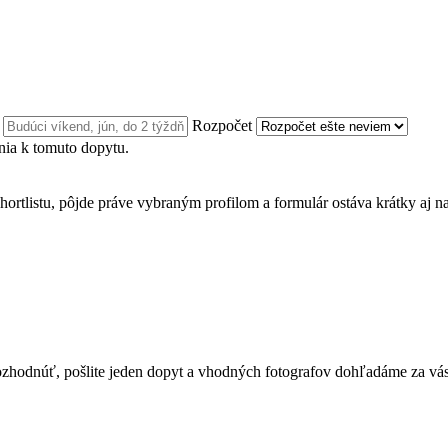
n
Rozpočet
ia k tomuto dopytu.
hortlistu, pôjde práve vybraným profilom a formulár ostáva krátky aj n
te rozhodnúť, pošlite jeden dopyt a vhodných fotografov dohľadáme za vás