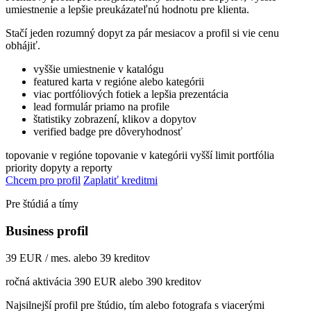
umiestnenie a lepšie preukázateľnú hodnotu pre klienta.
Stačí jeden rozumný dopyt za pár mesiacov a profil si vie cenu
obhájiť.
vyššie umiestnenie v katalógu
featured karta v regióne alebo kategórii
viac portfóliových fotiek a lepšia prezentácia
lead formulár priamo na profile
štatistiky zobrazení, klikov a dopytov
verified badge pre dôveryhodnosť
topovanie v regióne
topovanie v kategórii
vyšší limit portfólia
priority dopyty a reporty
Chcem pro profil
Zaplatiť kreditmi
Pre štúdiá a tímy
Business profil
39 EUR / mes. alebo 39 kreditov
ročná aktivácia 390 EUR alebo 390 kreditov
Najsilnejší profil pre štúdio, tím alebo fotografa s viacerými