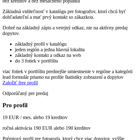
bez kreditov a bez mesačného poplatku
Základná viditeľnosť v katalógu pre fotografov, ktorí chcú byť
dohľadateľní a mať prvý kontakt so zákazkou.
Dobré na základný zápis a verejný odkaz, nie na aktívny predaj
dopytov.
základný profil v katalógu
jeden región a jedna hlavná lokalita
základný kontakt a odkaz na web
do 3 fotiek v portfóliu
viac fotiek v portfóliu
prednejšie umiestnenie v regióne a kategórii
lead formulár priamo na profile
štatistiky zobrazení a dopytov
Založiť free profil
Odporúčaný pre predaj
Pro profil
19 EUR / mes. alebo 19 kreditov
ročná aktivácia 190 EUR alebo 190 kreditov
Prémiový profil pre fotografa, ktorý chce viac dopytov, vyššie