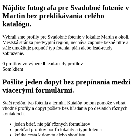
Nájdite fotografa pre Svadobné fotenie v
Martin bez preklikávania celého
katalógu.
Vybrali sme profily pre Svadobné fotenie v lokalite Martin a okolí.
Mestská stránka predvyplní región, necháva zapnuté bežné filtre a
stále umožňuje prepnúť typ fotenia, plán alebo lead-ready
zobrazenie.
0
profilov vo výbere
0
lead-ready profilov
Som klient
Pošlite jeden dopyt bez prepínania medzi
viacerými formulármi.
Stačí región, typ fotenia a termín. Katalóg potom pomôže vybrať
vhodné profily a dopyt pošlete bez hľadania po desiatich rôznych
kontaktoch.
jeden brief, nie päť rôznych formulárov
prehľad profilov podľa lokality a typu fotenia
krátka cesta k dopytu alebo shortlistu