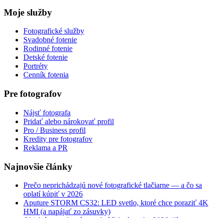
Moje služby
Fotografické služby
Svadobné fotenie
Rodinné fotenie
Detské fotenie
Portréty
Cenník fotenia
Pre fotografov
Nájsť fotografa
Pridať alebo nárokovať profil
Pro / Business profil
Kredity pre fotografov
Reklama a PR
Najnovšie články
Prečo neprichádzajú nové fotografické tlačiarne — a čo sa
oplatí kúpiť v 2026
Aputure STORM CS32: LED svetlo, ktoré chce poraziť 4K
HMI (a napájať zo zásuvky)