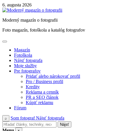
Skip
6. augusta 2026
to
content
Moderný magazín o fotografii
Foto magazín, fotoškola a katalóg fotografov
Magazín
Fotoškola
Nájsť fotografa
Moje služby
Pre fotografov
Pridať alebo nárokovať profil
Pro / Business profil
Kredity
Reklama a cenník
PR a SEO článok
Kúpiť reklamu
Fórum
Som fotograf
Nájsť fotografa
⌕
Nájsť
Menu
×