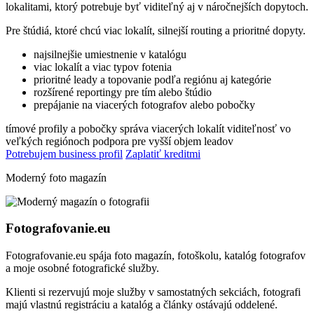
lokalitami, ktorý potrebuje byť viditeľný aj v náročnejších dopytoch.
Pre štúdiá, ktoré chcú viac lokalít, silnejší routing a prioritné dopyty.
najsilnejšie umiestnenie v katalógu
viac lokalít a viac typov fotenia
prioritné leady a topovanie podľa regiónu aj kategórie
rozšírené reportingy pre tím alebo štúdio
prepájanie na viacerých fotografov alebo pobočky
tímové profily a pobočky
správa viacerých lokalít
viditeľnosť vo
veľkých regiónoch
podpora pre vyšší objem leadov
Potrebujem business profil
Zaplatiť kreditmi
Moderný foto magazín
Fotografovanie.eu
Fotografovanie.eu spája foto magazín, fotoškolu, katalóg fotografov
a moje osobné fotografické služby.
Klienti si rezervujú moje služby v samostatných sekciách, fotografi
majú vlastnú registráciu a katalóg a články ostávajú oddelené.