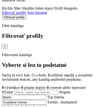
oddelene nižšie.
Rýchly filter
Shortlist
Jeden dopyt
Profil fotografa
Filtrovať profily
Som fotograf
Filtrovať profily
Filtre katalógu
Filtrovať profily
×
Filtrovanie katalógu
Vyberte si len to podstatné
Stačia tri veci: kde, čo a kedy. Rozšírené signály a zoradenie
nechávame bokom, aby katalóg nepôsobil preplnene.
0
výsledkov
0
priame dopyty
0
overené alebo topované
Hľadať
Región
Typ fotenia
Termín / dostupnosť