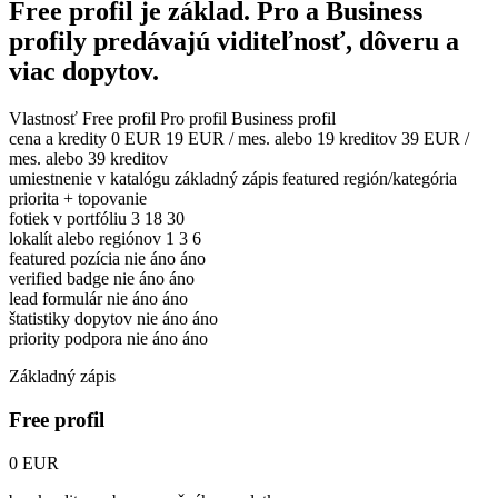
Free profil je základ. Pro a Business
profily predávajú viditeľnosť, dôveru a
viac dopytov.
Vlastnosť
Free profil
Pro profil
Business profil
cena a kredity
0 EUR
19 EUR / mes. alebo 19 kreditov
39 EUR /
mes. alebo 39 kreditov
umiestnenie v katalógu
základný zápis
featured región/kategória
priorita + topovanie
fotiek v portfóliu
3
18
30
lokalít alebo regiónov
1
3
6
featured pozícia
nie
áno
áno
verified badge
nie
áno
áno
lead formulár
nie
áno
áno
štatistiky dopytov
nie
áno
áno
priority podpora
nie
áno
áno
Základný zápis
Free profil
0 EUR