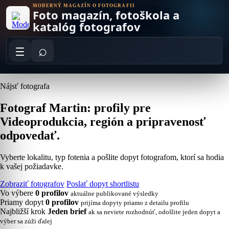
Skip
MODERNÝ MAGAZÍN O FOTOGRAFII
Foto magazín, fotoškola a
to
content
katalóg fotografov
⌕
Nájsť fotografa
Fotograf Martin: profily pre
Videoprodukcia, región a pripravenosť
odpovedať.
Vyberte lokalitu, typ fotenia a pošlite dopyt fotografom, ktorí sa hodia
k vašej požiadavke.
Zobraziť fotografov
Poslať dopyt shortlistu
Vo výbere
0 profilov
aktuálne publikované výsledky
Priamy dopyt
0 profilov
prijíma dopyty priamo z detailu profilu
Najbližší krok
Jeden brief
ak sa neviete rozhodnúť, odošlite jeden dopyt a
výber sa zúži ďalej