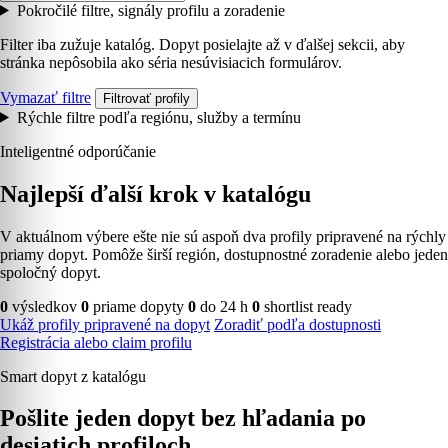
Pokročilé filtre, signály profilu a zoradenie
Filter iba zužuje katalóg. Dopyt posielajte až v ďalšej sekcii, aby
stránka nepôsobila ako séria nesúvisiacich formulárov.
Vymazať filtre
Filtrovať profily
Rýchle filtre podľa regiónu, služby a termínu
Inteligentné odporúčanie
Najlepší ďalší krok v katalógu
V aktuálnom výbere ešte nie sú aspoň dva profily pripravené na rýchly
priamy dopyt. Pomôže širší región, dostupnostné zoradenie alebo jeden
spoločný dopyt.
0
výsledkov
0
priame dopyty
0
do 24 h
0
shortlist ready
Ukáž profily pripravené na dopyt
Zoradiť podľa dostupnosti
Registrácia alebo claim profilu
Smart dopyt z katalógu
Pošlite jeden dopyt bez hľadania po
desiatich profiloch