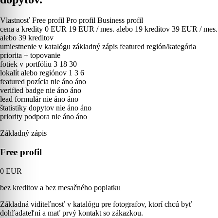
Vlastnosť
Free profil
Pro profil
Business profil
cena a kredity
0 EUR
19 EUR / mes. alebo 19 kreditov
39 EUR / mes.
alebo 39 kreditov
umiestnenie v katalógu
základný zápis
featured región/kategória
priorita + topovanie
fotiek v portfóliu
3
18
30
lokalít alebo regiónov
1
3
6
featured pozícia
nie
áno
áno
verified badge
nie
áno
áno
lead formulár
nie
áno
áno
štatistiky dopytov
nie
áno
áno
priority podpora
nie
áno
áno
Základný zápis
Free profil
0 EUR
bez kreditov a bez mesačného poplatku
Základná viditeľnosť v katalógu pre fotografov, ktorí chcú byť
dohľadateľní a mať prvý kontakt so zákazkou.