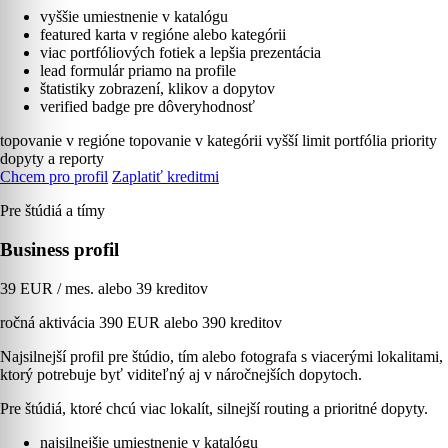
vyššie umiestnenie v katalógu
featured karta v regióne alebo kategórii
viac portfóliových fotiek a lepšia prezentácia
lead formulár priamo na profile
štatistiky zobrazení, klikov a dopytov
verified badge pre dôveryhodnosť
topovanie v regióne
topovanie v kategórii
vyšší limit portfólia
priority
dopyty a reporty
Chcem pro profil
Zaplatiť kreditmi
Pre štúdiá a tímy
Business profil
39 EUR / mes. alebo 39 kreditov
ročná aktivácia 390 EUR alebo 390 kreditov
Najsilnejší profil pre štúdio, tím alebo fotografa s viacerými lokalitami,
ktorý potrebuje byť viditeľný aj v náročnejších dopytoch.
Pre štúdiá, ktoré chcú viac lokalít, silnejší routing a prioritné dopyty.
najsilnejšie umiestnenie v katalógu