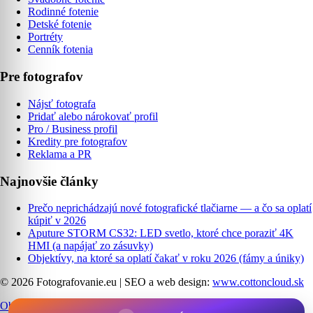
Rodinné fotenie
Detské fotenie
Portréty
Cenník fotenia
Pre fotografov
Nájsť fotografa
Pridať alebo nárokovať profil
Pro / Business profil
Kredity pre fotografov
Reklama a PR
Najnovšie články
Prečo neprichádzajú nové fotografické tlačiarne — a čo sa oplatí
kúpiť v 2026
Aputure STORM CS32: LED svetlo, ktoré chce poraziť 4K
HMI (a napájať zo zásuvky)
Objektívy, na ktoré sa oplatí čakať v roku 2026 (fámy a úniky)
© 2026 Fotografovanie.eu
|
SEO a web design:
www.cottoncloud.sk
Obchodné podmienky
|
Ochrana osobných údajov
|
Cookies
|