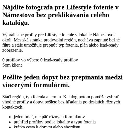
Nájdite fotografa pre Lifestyle fotenie v
Námestovo bez preklikávania celého
katalógu.
Vybrali sme profily pre Lifestyle fotenie v lokalite Námestovo a
okolí. Mestská stránka predvyplní región, necháva zapnuté bežné
filtre a stále umožňuje prepnúť typ fotenia, plán alebo lead-ready
zobrazenie.
0
profilov vo výbere
0
lead-ready profilov
Som klient
Pošlite jeden dopyt bez prepínania medzi
viacerými formulármi.
Stačí región, typ fotenia a termín. Katalóg potom pomôže vybrať
vhodné profily a dopyt pošlete bez hľadania po desiatich rôznych
kontaktoch.
jeden brief, nie päť rôznych formulárov
prehľad profilov podľa lokality a typu fotenia
krátka cesta k dopytu alebo shortlistu