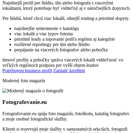
Najsilnejší profil pre štúdio, tím alebo fotografa s viacerými
lokalitami, ktorý potrebuje byť viditeľný aj v náročnejších dopytoch.
Pre štúdiá, ktoré chcú viac lokalít, silnejší routing a prioritné dopyty.
najsilnejšie umiestnenie v katalógu
viac lokalít a viac typov fotenia
prioritné leady a topovanie podľa regiónu aj kategórie
rozšírené reportingy pre tím alebo štúdio
prepájanie na viacerých fotografov alebo pobočky
tímové profily a pobočky
správa viacerých lokalít
viditeľnosť vo
veľkých regiónoch
podpora pre vyšší objem leadov
Potrebujem business profil
Zaplatiť kreditmi
Moderný foto magazín
Fotografovanie.eu
Fotografovanie.eu spája foto magazín, fotoškolu, katalóg fotografov
a moje osobné fotografické služby.
Klienti si rezervujú moje služby v samostatných sekciách, fotografi