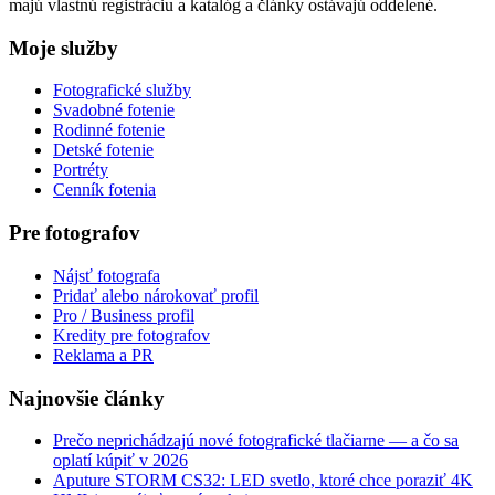
majú vlastnú registráciu a katalóg a články ostávajú oddelené.
Moje služby
Fotografické služby
Svadobné fotenie
Rodinné fotenie
Detské fotenie
Portréty
Cenník fotenia
Pre fotografov
Nájsť fotografa
Pridať alebo nárokovať profil
Pro / Business profil
Kredity pre fotografov
Reklama a PR
Najnovšie články
Prečo neprichádzajú nové fotografické tlačiarne — a čo sa
oplatí kúpiť v 2026
Aputure STORM CS32: LED svetlo, ktoré chce poraziť 4K