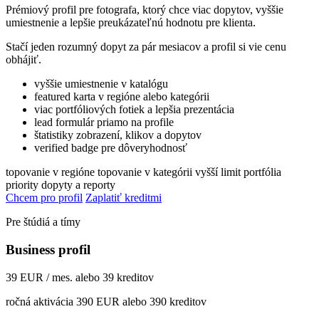
Prémiový profil pre fotografa, ktorý chce viac dopytov, vyššie
umiestnenie a lepšie preukázateľnú hodnotu pre klienta.
Stačí jeden rozumný dopyt za pár mesiacov a profil si vie cenu
obhájiť.
vyššie umiestnenie v katalógu
featured karta v regióne alebo kategórii
viac portfóliových fotiek a lepšia prezentácia
lead formulár priamo na profile
štatistiky zobrazení, klikov a dopytov
verified badge pre dôveryhodnosť
topovanie v regióne
topovanie v kategórii
vyšší limit portfólia
priority dopyty a reporty
Chcem pro profil
Zaplatiť kreditmi
Pre štúdiá a tímy
Business profil
39 EUR / mes. alebo 39 kreditov
ročná aktivácia 390 EUR alebo 390 kreditov