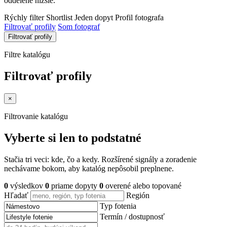
oddelene nižšie.
Rýchly filter
Shortlist
Jeden dopyt
Profil fotografa
Filtrovať profily
Som fotograf
Filtrovať profily
Filtre katalógu
Filtrovať profily
×
Filtrovanie katalógu
Vyberte si len to podstatné
Stačia tri veci: kde, čo a kedy. Rozšírené signály a zoradenie
nechávame bokom, aby katalóg nepôsobil preplnene.
0
výsledkov
0
priame dopyty
0
overené alebo topované
Hľadať
Región
Typ fotenia
Termín / dostupnosť