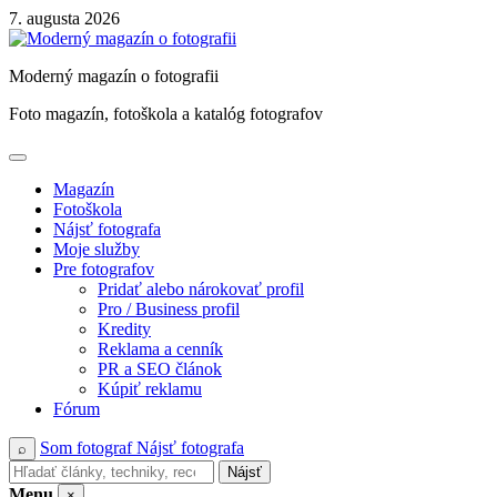
Skip
7. augusta 2026
to
content
Moderný magazín o fotografii
Foto magazín, fotoškola a katalóg fotografov
Magazín
Fotoškola
Nájsť fotografa
Moje služby
Pre fotografov
Pridať alebo nárokovať profil
Pro / Business profil
Kredity
Reklama a cenník
PR a SEO článok
Kúpiť reklamu
Fórum
Som fotograf
Nájsť fotografa
⌕
Nájsť
Menu
×