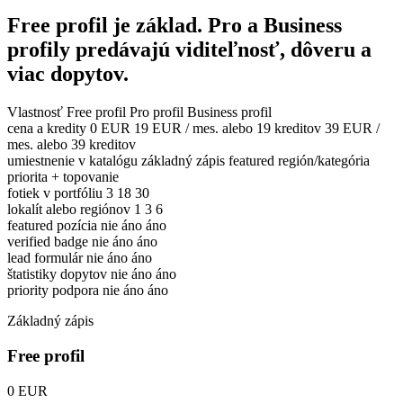
Free profil je základ. Pro a Business
profily predávajú viditeľnosť, dôveru a
viac dopytov.
Vlastnosť
Free profil
Pro profil
Business profil
cena a kredity
0 EUR
19 EUR / mes. alebo 19 kreditov
39 EUR /
mes. alebo 39 kreditov
umiestnenie v katalógu
základný zápis
featured región/kategória
priorita + topovanie
fotiek v portfóliu
3
18
30
lokalít alebo regiónov
1
3
6
featured pozícia
nie
áno
áno
verified badge
nie
áno
áno
lead formulár
nie
áno
áno
štatistiky dopytov
nie
áno
áno
priority podpora
nie
áno
áno
Základný zápis
Free profil
0 EUR