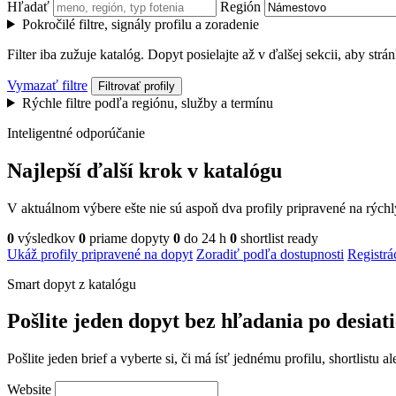
Hľadať
Región
Pokročilé filtre, signály profilu a zoradenie
Filter iba zužuje katalóg. Dopyt posielajte až v ďalšej sekcii, aby str
Vymazať filtre
Filtrovať profily
Rýchle filtre podľa regiónu, služby a termínu
Inteligentné odporúčanie
Najlepší ďalší krok v katalógu
V aktuálnom výbere ešte nie sú aspoň dva profily pripravené na rých
0
výsledkov
0
priame dopyty
0
do 24 h
0
shortlist ready
Ukáž profily pripravené na dopyt
Zoradiť podľa dostupnosti
Registrá
Smart dopyt z katalógu
Pošlite jeden dopyt bez hľadania po desiat
Pošlite jeden brief a vyberte si, či má ísť jednému profilu, shortlistu
Website