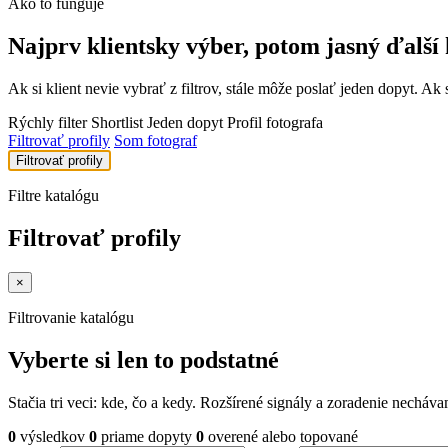
Ako to funguje
Najprv klientsky výber, potom jasný ďalší 
Ak si klient nevie vybrať z filtrov, stále môže poslať jeden dopyt. Ak 
Rýchly filter
Shortlist
Jeden dopyt
Profil fotografa
Filtrovať profily
Som fotograf
Filtrovať profily
Filtre katalógu
Filtrovať profily
×
Filtrovanie katalógu
Vyberte si len to podstatné
Stačia tri veci: kde, čo a kedy. Rozšírené signály a zoradenie nechá
0
výsledkov
0
priame dopyty
0
overené alebo topované