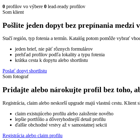
0
profilov vo výbere
0
lead-ready profilov
Som klient
Pošlite jeden dopyt bez prepínania medzi 
Stačí región, typ fotenia a termín. Katalóg potom pomôže vybrať vhod
jeden brief, nie päť rôznych formulárov
prehľad profilov podľa lokality a typu fotenia
krátka cesta k dopytu alebo shortlistu
Poslať dopyt shortlistu
Som fotograf
Pridajte alebo nárokujte profil bez toho, a
Registrácia, claim alebo neskorší upgrade majú vlastnú cestu. Klient si
claim existujúceho profilu alebo založenie nového
lepšie portfólio a dôveryhodnejší detail profilu
ďalšie obchodné vrstvy až v samostatnej sekcii
Registrácia alebo claim profilu