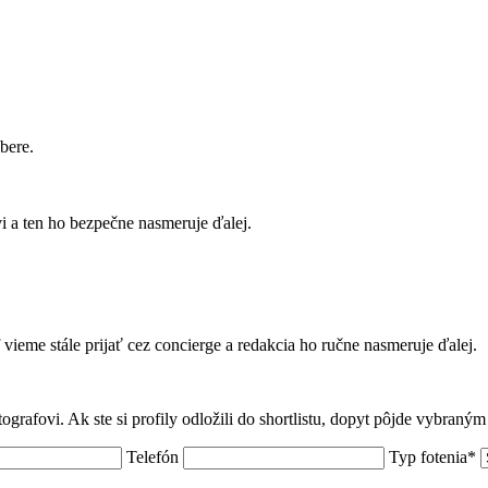
bere.
 a ten ho bezpečne nasmeruje ďalej.
f vieme stále prijať cez concierge a redakcia ho ručne nasmeruje ďalej.
tografovi. Ak ste si profily odložili do shortlistu, dopyt pôjde vybraný
Telefón
Typ fotenia*