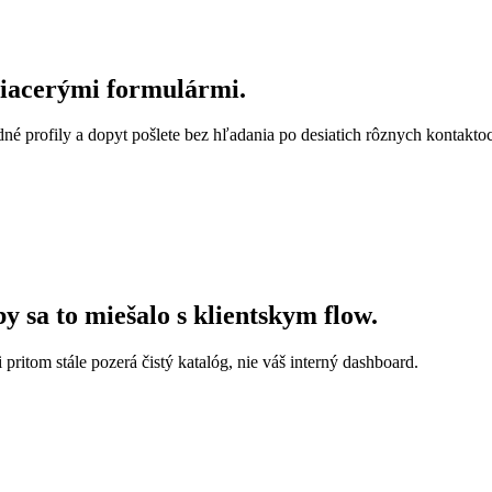
viacerými formulármi.
né profily a dopyt pošlete bez hľadania po desiatich rôznych kontakto
by sa to miešalo s klientskym flow.
 pritom stále pozerá čistý katalóg, nie váš interný dashboard.