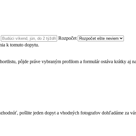
n
Rozpočet
ia k tomuto dopytu.
hortlistu, pôjde práve vybraným profilom a formulár ostáva krátky aj n
te rozhodnúť, pošlite jeden dopyt a vhodných fotografov dohľadáme za vás