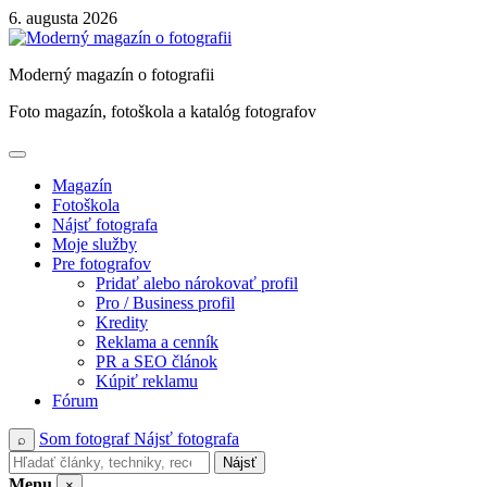
Skip
6. augusta 2026
to
content
Moderný magazín o fotografii
Foto magazín, fotoškola a katalóg fotografov
Magazín
Fotoškola
Nájsť fotografa
Moje služby
Pre fotografov
Pridať alebo nárokovať profil
Pro / Business profil
Kredity
Reklama a cenník
PR a SEO článok
Kúpiť reklamu
Fórum
Som fotograf
Nájsť fotografa
⌕
Nájsť
Menu
×