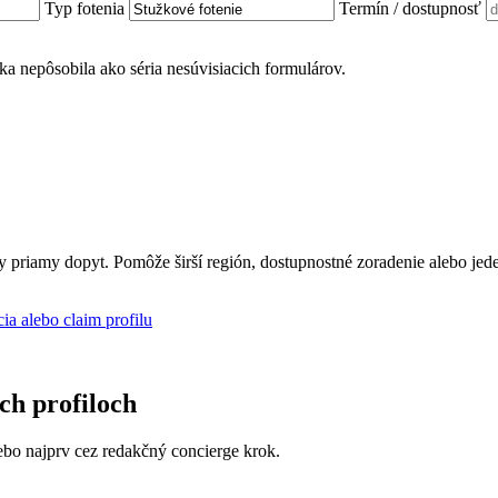
Typ fotenia
Termín / dostupnosť
ánka nepôsobila ako séria nesúvisiacich formulárov.
ly priamy dopyt. Pomôže širší región, dostupnostné zoradenie alebo jed
cia alebo claim profilu
ich profiloch
 alebo najprv cez redakčný concierge krok.