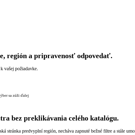
ie, región a pripravenosť odpovedať.
a k vašej požiadavke.
ýber sa zúži ďalej
itra bez preklikávania celého katalógu.
tská stránka predvyplní región, necháva zapnuté bežné filtre a stále um