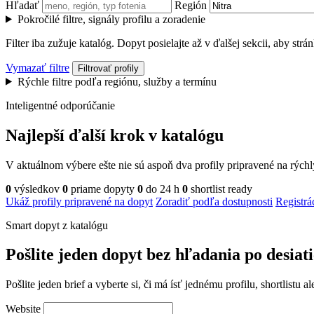
Hľadať
Región
Pokročilé filtre, signály profilu a zoradenie
Filter iba zužuje katalóg. Dopyt posielajte až v ďalšej sekcii, aby str
Vymazať filtre
Filtrovať profily
Rýchle filtre podľa regiónu, služby a termínu
Inteligentné odporúčanie
Najlepší ďalší krok v katalógu
V aktuálnom výbere ešte nie sú aspoň dva profily pripravené na rých
0
výsledkov
0
priame dopyty
0
do 24 h
0
shortlist ready
Ukáž profily pripravené na dopyt
Zoradiť podľa dostupnosti
Registrá
Smart dopyt z katalógu
Pošlite jeden dopyt bez hľadania po desiat
Pošlite jeden brief a vyberte si, či má ísť jednému profilu, shortlistu
Website