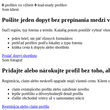
0
profilov vo výbere
0
lead-ready profilov
Som klient
Pošlite jeden dopyt bez prepínania medzi 
Stačí región, typ fotenia a termín. Katalóg potom pomôže vybrať vhod
jeden brief, nie päť rôznych formulárov
prehľad profilov podľa lokality a typu fotenia
krátka cesta k dopytu alebo shortlistu
Poslať dopyt shortlistu
Som fotograf
Pridajte alebo nárokujte profil bez toho, a
Registrácia, claim alebo neskorší upgrade majú vlastnú cestu. Klient si
claim existujúceho profilu alebo založenie nového
lepšie portfólio a dôveryhodnejší detail profilu
ďalšie obchodné vrstvy až v samostatnej sekcii
Registrácia alebo claim profilu