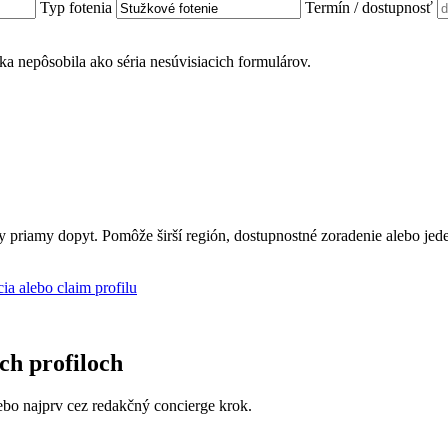
Typ fotenia
Termín / dostupnosť
ánka nepôsobila ako séria nesúvisiacich formulárov.
ly priamy dopyt. Pomôže širší región, dostupnostné zoradenie alebo jed
cia alebo claim profilu
ich profiloch
 alebo najprv cez redakčný concierge krok.