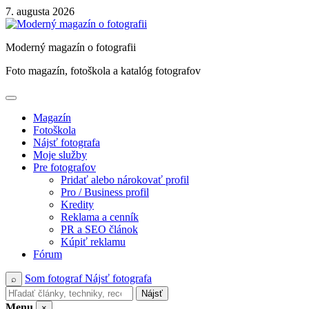
Skip
7. augusta 2026
to
content
Moderný magazín o fotografii
Foto magazín, fotoškola a katalóg fotografov
Magazín
Fotoškola
Nájsť fotografa
Moje služby
Pre fotografov
Pridať alebo nárokovať profil
Pro / Business profil
Kredity
Reklama a cenník
PR a SEO článok
Kúpiť reklamu
Fórum
Som fotograf
Nájsť fotografa
⌕
Nájsť
Menu
×