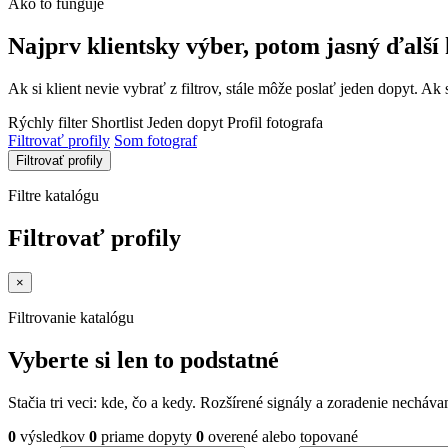
Ako to funguje
Najprv klientsky výber, potom jasný ďalší 
Ak si klient nevie vybrať z filtrov, stále môže poslať jeden dopyt. Ak 
Rýchly filter
Shortlist
Jeden dopyt
Profil fotografa
Filtrovať profily
Som fotograf
Filtrovať profily
Filtre katalógu
Filtrovať profily
×
Filtrovanie katalógu
Vyberte si len to podstatné
Stačia tri veci: kde, čo a kedy. Rozšírené signály a zoradenie nechá
0
výsledkov
0
priame dopyty
0
overené alebo topované