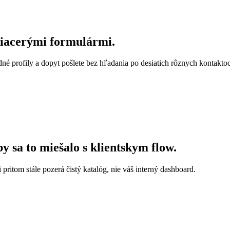
viacerými formulármi.
né profily a dopyt pošlete bez hľadania po desiatich rôznych kontakto
by sa to miešalo s klientskym flow.
 pritom stále pozerá čistý katalóg, nie váš interný dashboard.