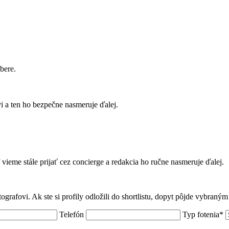
bere.
 a ten ho bezpečne nasmeruje ďalej.
f vieme stále prijať cez concierge a redakcia ho ručne nasmeruje ďalej.
tografovi. Ak ste si profily odložili do shortlistu, dopyt pôjde vybraný
Telefón
Typ fotenia*