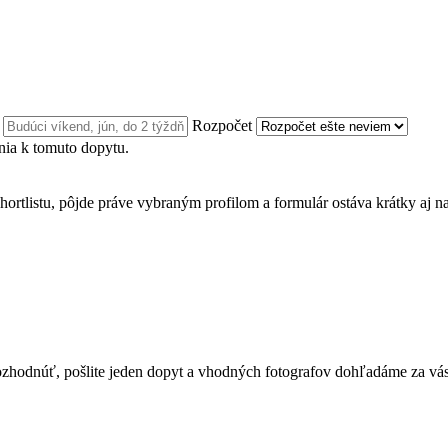
n
Rozpočet
ia k tomuto dopytu.
hortlistu, pôjde práve vybraným profilom a formulár ostáva krátky aj n
te rozhodnúť, pošlite jeden dopyt a vhodných fotografov dohľadáme za vás