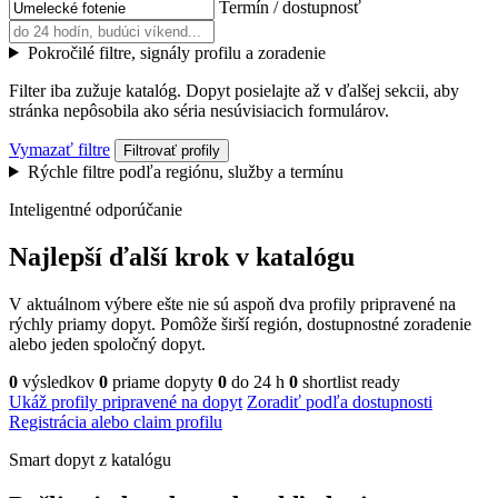
Termín / dostupnosť
Pokročilé filtre, signály profilu a zoradenie
Filter iba zužuje katalóg. Dopyt posielajte až v ďalšej sekcii, aby
stránka nepôsobila ako séria nesúvisiacich formulárov.
Vymazať filtre
Filtrovať profily
Rýchle filtre podľa regiónu, služby a termínu
Inteligentné odporúčanie
Najlepší ďalší krok v katalógu
V aktuálnom výbere ešte nie sú aspoň dva profily pripravené na
rýchly priamy dopyt. Pomôže širší región, dostupnostné zoradenie
alebo jeden spoločný dopyt.
0
výsledkov
0
priame dopyty
0
do 24 h
0
shortlist ready
Ukáž profily pripravené na dopyt
Zoradiť podľa dostupnosti
Registrácia alebo claim profilu
Smart dopyt z katalógu