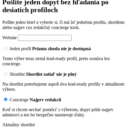
Pošlite jeden dopyt bez hľadania po
desiatich profiloch
Pošlite jeden brief a vyberte si, či má ísť jednému profilu, shortlistu
alebo najprv cez redakčný concierge krok.
Website
Jeden profil
Priama zhoda nie je dostupná
Tento výber teraz nemá lead-ready profil, preto zostáva len
concierge.
Shortlist
Shortlist zatiaľ nie je plný
Na shortlist potrebujeme aspoň dva lead-ready profily v aktuálnom
výbere.
Concierge
Najprv redakcii
Keď si chcete nechať pomôcť s výberom, dopyt príde najprv
adminovi a ten ho bezpečne nasmeruje ďalej.
Aktuálny shortlist