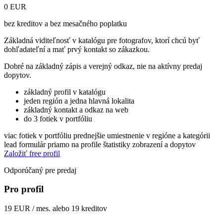
0 EUR
bez kreditov a bez mesačného poplatku
Základná viditeľnosť v katalógu pre fotografov, ktorí chcú byť
dohľadateľní a mať prvý kontakt so zákazkou.
Dobré na základný zápis a verejný odkaz, nie na aktívny predaj
dopytov.
základný profil v katalógu
jeden región a jedna hlavná lokalita
základný kontakt a odkaz na web
do 3 fotiek v portfóliu
viac fotiek v portfóliu
prednejšie umiestnenie v regióne a kategórii
lead formulár priamo na profile
štatistiky zobrazení a dopytov
Založiť free profil
Odporúčaný pre predaj
Pro profil
19 EUR / mes. alebo 19 kreditov