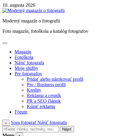
Skip
10. augusta 2026
to
content
Moderný magazín o fotografii
Foto magazín, fotoškola a katalóg fotografov
Magazín
Fotoškola
Nájsť fotografa
Moje služby
Pre fotografov
Pridať alebo nárokovať profil
Pro / Business profil
Kredity
Reklama a cenník
PR a SEO článok
Kúpiť reklamu
Fórum
Som fotograf
Nájsť fotografa
⌕
Nájsť
Menu
×