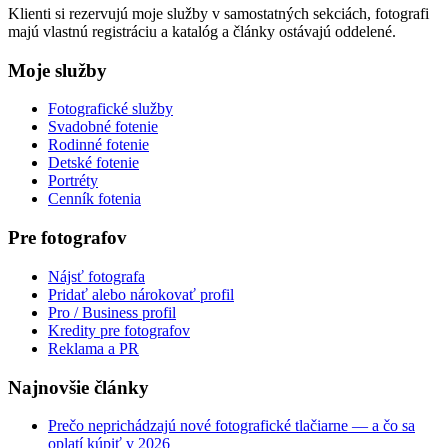
Klienti si rezervujú moje služby v samostatných sekciách, fotografi
majú vlastnú registráciu a katalóg a články ostávajú oddelené.
Moje služby
Fotografické služby
Svadobné fotenie
Rodinné fotenie
Detské fotenie
Portréty
Cenník fotenia
Pre fotografov
Nájsť fotografa
Pridať alebo nárokovať profil
Pro / Business profil
Kredity pre fotografov
Reklama a PR
Najnovšie články
Prečo neprichádzajú nové fotografické tlačiarne — a čo sa
oplatí kúpiť v 2026