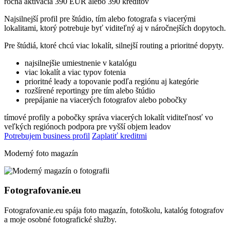
ročná aktivácia 390 EUR alebo 390 kreditov
Najsilnejší profil pre štúdio, tím alebo fotografa s viacerými
lokalitami, ktorý potrebuje byť viditeľný aj v náročnejších dopytoch.
Pre štúdiá, ktoré chcú viac lokalít, silnejší routing a prioritné dopyty.
najsilnejšie umiestnenie v katalógu
viac lokalít a viac typov fotenia
prioritné leady a topovanie podľa regiónu aj kategórie
rozšírené reportingy pre tím alebo štúdio
prepájanie na viacerých fotografov alebo pobočky
tímové profily a pobočky
správa viacerých lokalít
viditeľnosť vo
veľkých regiónoch
podpora pre vyšší objem leadov
Potrebujem business profil
Zaplatiť kreditmi
Moderný foto magazín
Fotografovanie.eu
Fotografovanie.eu spája foto magazín, fotoškolu, katalóg fotografov
a moje osobné fotografické služby.