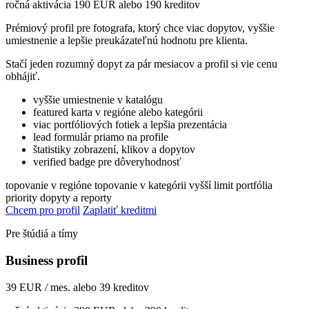
ročná aktivácia 190 EUR alebo 190 kreditov
Prémiový profil pre fotografa, ktorý chce viac dopytov, vyššie
umiestnenie a lepšie preukázateľnú hodnotu pre klienta.
Stačí jeden rozumný dopyt za pár mesiacov a profil si vie cenu
obhájiť.
vyššie umiestnenie v katalógu
featured karta v regióne alebo kategórii
viac portfóliových fotiek a lepšia prezentácia
lead formulár priamo na profile
štatistiky zobrazení, klikov a dopytov
verified badge pre dôveryhodnosť
topovanie v regióne
topovanie v kategórii
vyšší limit portfólia
priority dopyty a reporty
Chcem pro profil
Zaplatiť kreditmi
Pre štúdiá a tímy
Business profil
39 EUR / mes. alebo 39 kreditov