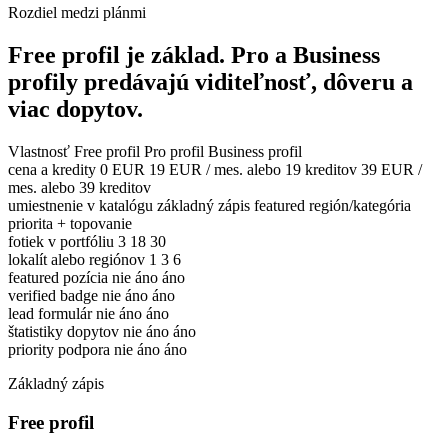
Rozdiel medzi plánmi
Free profil je základ. Pro a Business
profily predávajú viditeľnosť, dôveru a
viac dopytov.
Vlastnosť
Free profil
Pro profil
Business profil
cena a kredity
0 EUR
19 EUR / mes. alebo 19 kreditov
39 EUR /
mes. alebo 39 kreditov
umiestnenie v katalógu
základný zápis
featured región/kategória
priorita + topovanie
fotiek v portfóliu
3
18
30
lokalít alebo regiónov
1
3
6
featured pozícia
nie
áno
áno
verified badge
nie
áno
áno
lead formulár
nie
áno
áno
štatistiky dopytov
nie
áno
áno
priority podpora
nie
áno
áno
Základný zápis
Free profil