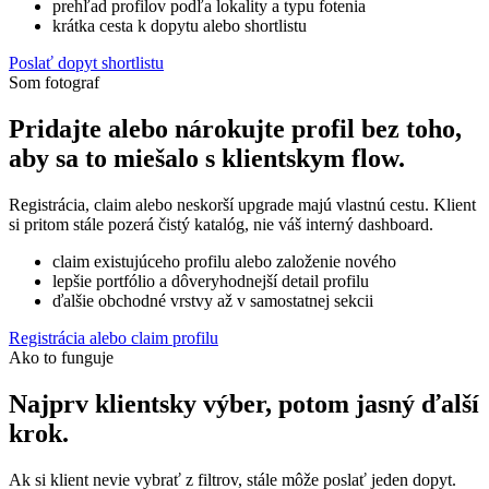
prehľad profilov podľa lokality a typu fotenia
krátka cesta k dopytu alebo shortlistu
Poslať dopyt shortlistu
Som fotograf
Pridajte alebo nárokujte profil bez toho,
aby sa to miešalo s klientskym flow.
Registrácia, claim alebo neskorší upgrade majú vlastnú cestu. Klient
si pritom stále pozerá čistý katalóg, nie váš interný dashboard.
claim existujúceho profilu alebo založenie nového
lepšie portfólio a dôveryhodnejší detail profilu
ďalšie obchodné vrstvy až v samostatnej sekcii
Registrácia alebo claim profilu
Ako to funguje
Najprv klientsky výber, potom jasný ďalší
krok.
Ak si klient nevie vybrať z filtrov, stále môže poslať jeden dopyt.