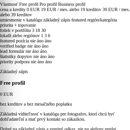
Vlastnosť
Free profil
Pro profil
Business profil
cena a kredity
0 EUR
19 EUR / mes. alebo 19 kreditov
39 EUR / mes.
alebo 39 kreditov
umiestnenie v katalógu
základný zápis
featured región/kategória
priorita + topovanie
fotiek v portfóliu
3
18
30
lokalít alebo regiónov
1
3
6
featured pozícia
nie
áno
áno
verified badge
nie
áno
áno
lead formulár
nie
áno
áno
štatistiky dopytov
nie
áno
áno
priority podpora
nie
áno
áno
Základný zápis
Free profil
0 EUR
bez kreditov a bez mesačného poplatku
Základná viditeľnosť v katalógu pre fotografov, ktorí chcú byť
dohľadateľní a mať prvý kontakt so zákazkou.
Dobré na základný zápis a verejný odkaz, nie na aktívny predaj