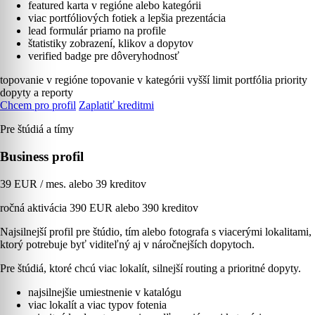
featured karta v regióne alebo kategórii
viac portfóliových fotiek a lepšia prezentácia
lead formulár priamo na profile
štatistiky zobrazení, klikov a dopytov
verified badge pre dôveryhodnosť
topovanie v regióne
topovanie v kategórii
vyšší limit portfólia
priority
dopyty a reporty
Chcem pro profil
Zaplatiť kreditmi
Pre štúdiá a tímy
Business profil
39 EUR / mes. alebo 39 kreditov
ročná aktivácia 390 EUR alebo 390 kreditov
Najsilnejší profil pre štúdio, tím alebo fotografa s viacerými lokalitami,
ktorý potrebuje byť viditeľný aj v náročnejších dopytoch.
Pre štúdiá, ktoré chcú viac lokalít, silnejší routing a prioritné dopyty.
najsilnejšie umiestnenie v katalógu
viac lokalít a viac typov fotenia