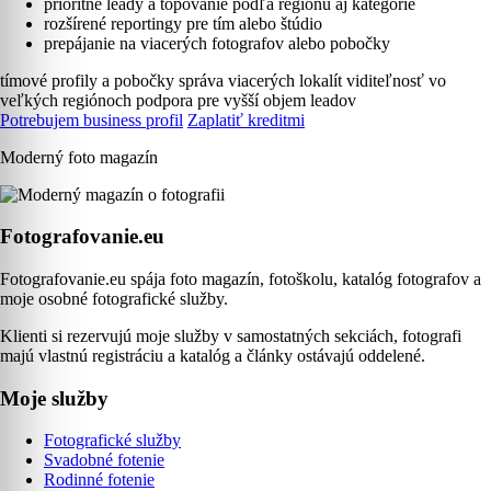
prioritné leady a topovanie podľa regiónu aj kategórie
rozšírené reportingy pre tím alebo štúdio
prepájanie na viacerých fotografov alebo pobočky
tímové profily a pobočky
správa viacerých lokalít
viditeľnosť vo
veľkých regiónoch
podpora pre vyšší objem leadov
Potrebujem business profil
Zaplatiť kreditmi
Moderný foto magazín
Fotografovanie.eu
Fotografovanie.eu spája foto magazín, fotoškolu, katalóg fotografov a
moje osobné fotografické služby.
Klienti si rezervujú moje služby v samostatných sekciách, fotografi
majú vlastnú registráciu a katalóg a články ostávajú oddelené.
Moje služby
Fotografické služby
Svadobné fotenie
Rodinné fotenie