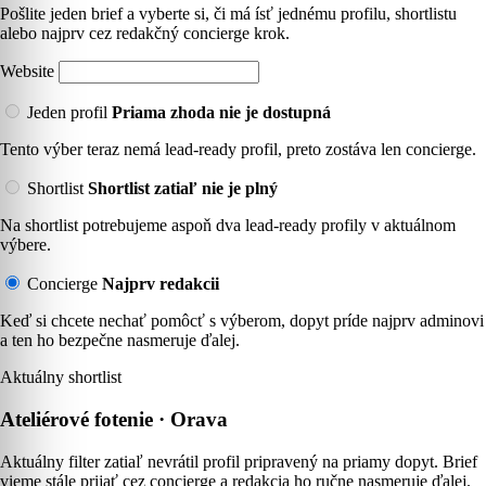
Pošlite jeden brief a vyberte si, či má ísť jednému profilu, shortlistu
alebo najprv cez redakčný concierge krok.
Website
Jeden profil
Priama zhoda nie je dostupná
Tento výber teraz nemá lead-ready profil, preto zostáva len concierge.
Shortlist
Shortlist zatiaľ nie je plný
Na shortlist potrebujeme aspoň dva lead-ready profily v aktuálnom
výbere.
Concierge
Najprv redakcii
Keď si chcete nechať pomôcť s výberom, dopyt príde najprv adminovi
a ten ho bezpečne nasmeruje ďalej.
Aktuálny shortlist
Ateliérové fotenie · Orava
Aktuálny filter zatiaľ nevrátil profil pripravený na priamy dopyt. Brief
vieme stále prijať cez concierge a redakcia ho ručne nasmeruje ďalej.