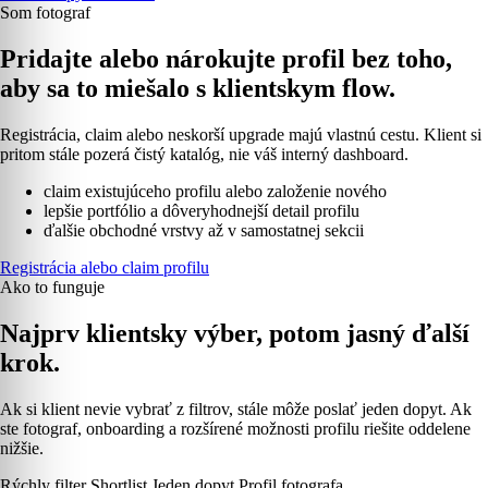
Som fotograf
Pridajte alebo nárokujte profil bez toho,
aby sa to miešalo s klientskym flow.
Registrácia, claim alebo neskorší upgrade majú vlastnú cestu. Klient si
pritom stále pozerá čistý katalóg, nie váš interný dashboard.
claim existujúceho profilu alebo založenie nového
lepšie portfólio a dôveryhodnejší detail profilu
ďalšie obchodné vrstvy až v samostatnej sekcii
Registrácia alebo claim profilu
Ako to funguje
Najprv klientsky výber, potom jasný ďalší
krok.
Ak si klient nevie vybrať z filtrov, stále môže poslať jeden dopyt. Ak
ste fotograf, onboarding a rozšírené možnosti profilu riešite oddelene
nižšie.
Rýchly filter
Shortlist
Jeden dopyt
Profil fotografa