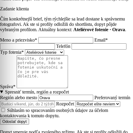
Zadanie klienta
Čím konkrétnejší brief, tým rýchlejšie sa lead dostane k správnemu
fotografovi. Ak ste si profily odložili do shortlistu, dopyt pôjde
vybraným profilom. Aktuálny kontext:
Ateliérové fotenie · Orava
.
Meno a priezvisko*
Email*
Telefón
Typ fotenia*
Správa*
Spresniť termín, región a rozpočet
Región alebo mesto
Preferovaný termín
Rozpočet
Súhlasím so spracovaním osobných údajov za účelom
kontaktovania k tomuto dopytu.
Odoslať dopyt
Dopyt smeruje podľa zvoleného režimu. Ak ste si profily odložili do