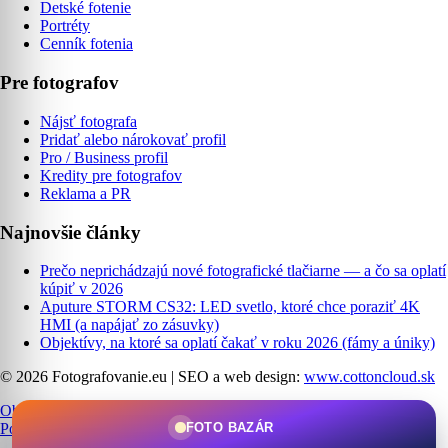
Detské fotenie
Portréty
Cenník fotenia
Pre fotografov
Nájsť fotografa
Pridať alebo nárokovať profil
Pro / Business profil
Kredity pre fotografov
Reklama a PR
Najnovšie články
Prečo neprichádzajú nové fotografické tlačiarne — a čo sa oplatí
kúpiť v 2026
Aputure STORM CS32: LED svetlo, ktoré chce poraziť 4K
HMI (a napájať zo zásuvky)
Objektívy, na ktoré sa oplatí čakať v roku 2026 (fámy a úniky)
© 2026 Fotografovanie.eu
|
SEO a web design:
www.cottoncloud.sk
Obchodné podmienky
|
Ochrana osobných údajov
|
Cookies
|
FOTO BAZÁR
Podmienky používania