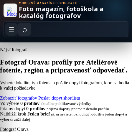
Skip
MODERNÝ MAGAZÍN O FOTOGRAFII
Foto magazín, fotoškola a
to
content
katalóg fotografov
⌕
Nájsť fotografa
Fotograf Orava: profily pre Ateliérové
fotenie, región a pripravenosť odpovedať.
Vyberte lokalitu, typ fotenia a pošlite dopyt fotografom, ktorí sa hodia
k vašej požiadavke.
Zobraziť fotografov
Poslať dopyt shortlistu
Vo výbere
0 profilov
aktuálne publikované výsledky
Priamy dopyt
0 profilov
prijíma dopyty priamo z detailu profilu
Najbližší krok
Jeden brief
ak sa neviete rozhodnúť, odošlite jeden dopyt a
výber sa zúži ďalej
Fotograf Orava