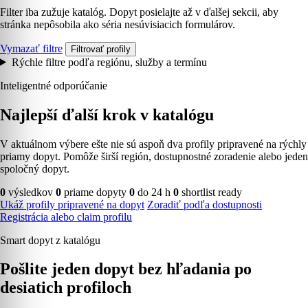
Filter iba zužuje katalóg. Dopyt posielajte až v ďalšej sekcii, aby
stránka nepôsobila ako séria nesúvisiacich formulárov.
Vymazať filtre
Filtrovať profily
Rýchle filtre podľa regiónu, služby a termínu
Inteligentné odporúčanie
Najlepší ďalší krok v katalógu
V aktuálnom výbere ešte nie sú aspoň dva profily pripravené na rýchly
priamy dopyt. Pomôže širší región, dostupnostné zoradenie alebo jeden
spoločný dopyt.
0
výsledkov
0
priame dopyty
0
do 24 h
0
shortlist ready
Ukáž profily pripravené na dopyt
Zoradiť podľa dostupnosti
Registrácia alebo claim profilu
Smart dopyt z katalógu
Pošlite jeden dopyt bez hľadania po
desiatich profiloch