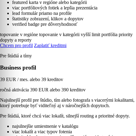
featured karta v regióne alebo kategórii
viac portfóliových fotiek a lepšia prezentácia
lead formulár priamo na profile
štatistiky zobrazení, klikov a dopytov
verified badge pre dôveryhodnosť
topovanie v regióne
topovanie v kategórii
vyšší limit portfólia
priority
dopyty a reporty
Chcem pro profil
Zaplatiť kreditmi
Pre štúdiá a tímy
Business profil
39 EUR / mes. alebo 39 kreditov
ročná aktivácia 390 EUR alebo 390 kreditov
Najsilnejší profil pre štúdio, tím alebo fotografa s viacerými lokalitami,
ktorý potrebuje byť viditeľný aj v náročnejších dopytoch.
Pre štúdiá, ktoré chcú viac lokalít, silnejší routing a prioritné dopyty.
najsilnejšie umiestnenie v katalógu
viac lokalít a viac typov fotenia