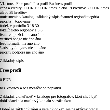
Vlastnosť
Free profil
Pro profil
Business profil
cena a kredity
0 EUR
19 EUR / mes. alebo 19 kreditov
39 EUR / mes.
alebo 39 kreditov
umiestnenie v katalógu
základný zápis
featured región/kategória
priorita + topovanie
fotiek v portfóliu
3
18
30
lokalít alebo regiónov
1
3
6
featured pozícia
nie
áno
áno
verified badge
nie
áno
áno
lead formulár
nie
áno
áno
štatistiky dopytov
nie
áno
áno
priority podpora
nie
áno
áno
Základný zápis
Free profil
0 EUR
bez kreditov a bez mesačného poplatku
Základná viditeľnosť v katalógu pre fotografov, ktorí chcú byť
dohľadateľní a mať prvý kontakt so zákazkou.
Dobré na základný zápis a verejný odkaz, nie na aktívny predaj