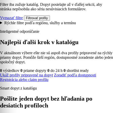
Filter iba zužuje katalóg. Dopyt posielajte až v ďalšej sekcii, aby
stránka nepôsobila ako séria nesúvisiacich formulárov.
Vymazať filtre
Filtrovať profily
Rýchle filtre podľa regiónu, služby a termínu
Inteligentné odporúčanie
Najlepší ďalší krok v katalógu
V aktuálnom výbere ešte nie sú aspoň dva profily pripravené na rýchly
priamy dopyt. Pomôže širší región, dostupnostné zoradenie alebo jeden
spoločný dopyt.
0
výsledkov
0
priame dopyty
0
do 24 h
0
shortlist ready
Ukáž profily pripravené na dopyt
Zoradiť podľa dostupnosti
Registrácia alebo claim profilu
Smart dopyt z katalógu
Pošlite jeden dopyt bez hľadania po
desiatich profiloch