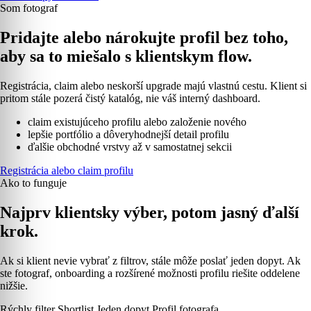
Som fotograf
Pridajte alebo nárokujte profil bez toho,
aby sa to miešalo s klientskym flow.
Registrácia, claim alebo neskorší upgrade majú vlastnú cestu. Klient si
pritom stále pozerá čistý katalóg, nie váš interný dashboard.
claim existujúceho profilu alebo založenie nového
lepšie portfólio a dôveryhodnejší detail profilu
ďalšie obchodné vrstvy až v samostatnej sekcii
Registrácia alebo claim profilu
Ako to funguje
Najprv klientsky výber, potom jasný ďalší
krok.
Ak si klient nevie vybrať z filtrov, stále môže poslať jeden dopyt. Ak
ste fotograf, onboarding a rozšírené možnosti profilu riešite oddelene
nižšie.
Rýchly filter
Shortlist
Jeden dopyt
Profil fotografa