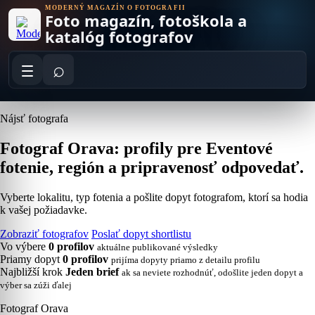
Skip
MODERNÝ MAGAZÍN O FOTOGRAFII
Foto magazín, fotoškola a
to
content
katalóg fotografov
⌕
Nájsť fotografa
Fotograf Orava: profily pre Eventové
fotenie, región a pripravenosť odpovedať.
Vyberte lokalitu, typ fotenia a pošlite dopyt fotografom, ktorí sa hodia
k vašej požiadavke.
Zobraziť fotografov
Poslať dopyt shortlistu
Vo výbere
0 profilov
aktuálne publikované výsledky
Priamy dopyt
0 profilov
prijíma dopyty priamo z detailu profilu
Najbližší krok
Jeden brief
ak sa neviete rozhodnúť, odošlite jeden dopyt a
výber sa zúži ďalej
Fotograf Orava