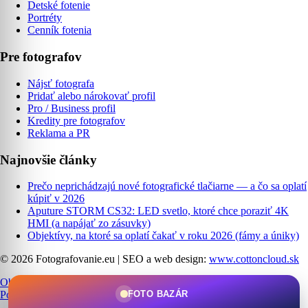
Detské fotenie
Portréty
Cenník fotenia
Pre fotografov
Nájsť fotografa
Pridať alebo nárokovať profil
Pro / Business profil
Kredity pre fotografov
Reklama a PR
Najnovšie články
Prečo neprichádzajú nové fotografické tlačiarne — a čo sa oplatí
kúpiť v 2026
Aputure STORM CS32: LED svetlo, ktoré chce poraziť 4K
HMI (a napájať zo zásuvky)
Objektívy, na ktoré sa oplatí čakať v roku 2026 (fámy a úniky)
© 2026 Fotografovanie.eu
|
SEO a web design:
www.cottoncloud.sk
Obchodné podmienky
|
Ochrana osobných údajov
|
Cookies
|
FOTO BAZÁR
Podmienky používania