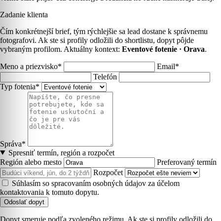
Zadanie klienta
Čím konkrétnejší brief, tým rýchlejšie sa lead dostane k správnemu
fotografovi. Ak ste si profily odložili do shortlistu, dopyt pôjde
vybraným profilom. Aktuálny kontext:
Eventové fotenie · Orava
.
Meno a priezvisko*
Email*
Telefón
Typ fotenia*
Správa*
Spresniť termín, región a rozpočet
Región alebo mesto
Preferovaný termín
Rozpočet
Súhlasím so spracovaním osobných údajov za účelom
kontaktovania k tomuto dopytu.
Odoslať dopyt
Dopyt smeruje podľa zvoleného režimu. Ak ste si profily odložili do