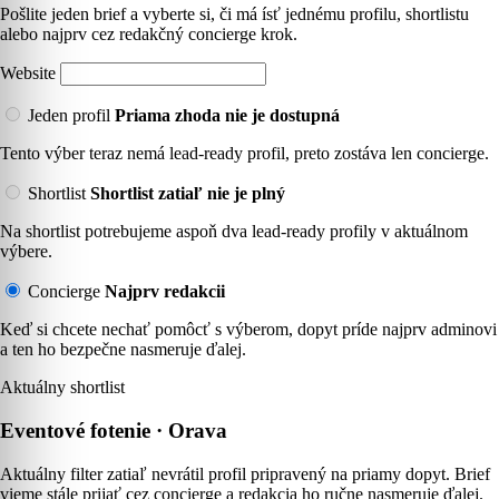
Pošlite jeden brief a vyberte si, či má ísť jednému profilu, shortlistu
alebo najprv cez redakčný concierge krok.
Website
Jeden profil
Priama zhoda nie je dostupná
Tento výber teraz nemá lead-ready profil, preto zostáva len concierge.
Shortlist
Shortlist zatiaľ nie je plný
Na shortlist potrebujeme aspoň dva lead-ready profily v aktuálnom
výbere.
Concierge
Najprv redakcii
Keď si chcete nechať pomôcť s výberom, dopyt príde najprv adminovi
a ten ho bezpečne nasmeruje ďalej.
Aktuálny shortlist
Eventové fotenie · Orava
Aktuálny filter zatiaľ nevrátil profil pripravený na priamy dopyt. Brief
vieme stále prijať cez concierge a redakcia ho ručne nasmeruje ďalej.