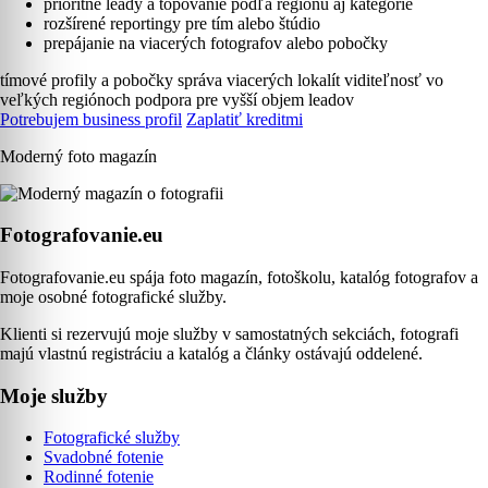
prioritné leady a topovanie podľa regiónu aj kategórie
rozšírené reportingy pre tím alebo štúdio
prepájanie na viacerých fotografov alebo pobočky
tímové profily a pobočky
správa viacerých lokalít
viditeľnosť vo
veľkých regiónoch
podpora pre vyšší objem leadov
Potrebujem business profil
Zaplatiť kreditmi
Moderný foto magazín
Fotografovanie.eu
Fotografovanie.eu spája foto magazín, fotoškolu, katalóg fotografov a
moje osobné fotografické služby.
Klienti si rezervujú moje služby v samostatných sekciách, fotografi
majú vlastnú registráciu a katalóg a články ostávajú oddelené.
Moje služby
Fotografické služby
Svadobné fotenie
Rodinné fotenie