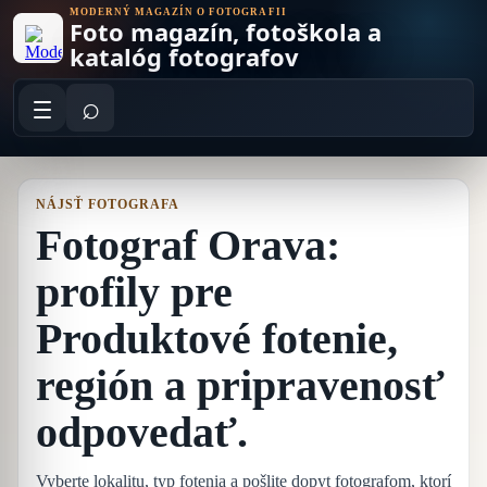
Skip
MODERNÝ MAGAZÍN O FOTOGRAFII
Foto magazín, fotoškola a
to
content
katalóg fotografov
⌕
NÁJSŤ FOTOGRAFA
Fotograf Orava:
profily pre
Produktové fotenie,
región a pripravenosť
odpovedať.
Vyberte lokalitu, typ fotenia a pošlite dopyt fotografom, ktorí