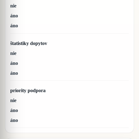
nie
áno
áno
štatistiky dopytov
nie
áno
áno
priority podpora
nie
áno
áno