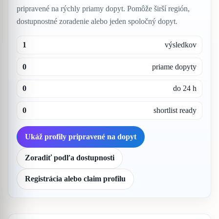
pripravené na rýchly priamy dopyt. Pomôže širší región,
dostupnostné zoradenie alebo jeden spoločný dopyt.
1
výsledkov
0
priame dopyty
0
do 24 h
0
shortlist ready
Ukáž profily pripravené na dopyt
Zoradiť podľa dostupnosti
Registrácia alebo claim profilu