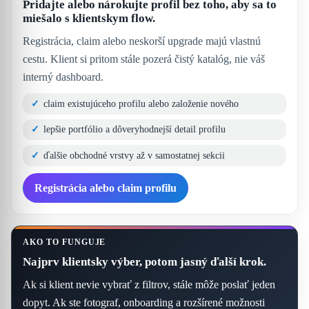
Pridajte alebo nárokujte profil bez toho, aby sa to
miešalo s klientskym flow.
Registrácia, claim alebo neskorší upgrade majú vlastnú
cestu. Klient si pritom stále pozerá čistý katalóg, nie váš
interný dashboard.
claim existujúceho profilu alebo založenie nového
lepšie portfólio a dôveryhodnejší detail profilu
ďalšie obchodné vrstvy až v samostatnej sekcii
Registrácia alebo claim profilu
AKO TO FUNGUJE
Najprv klientsky výber, potom jasný ďalší krok.
Ak si klient nevie vybrať z filtrov, stále môže poslať jeden
dopyt. Ak ste fotograf, onboarding a rozšírené možnosti