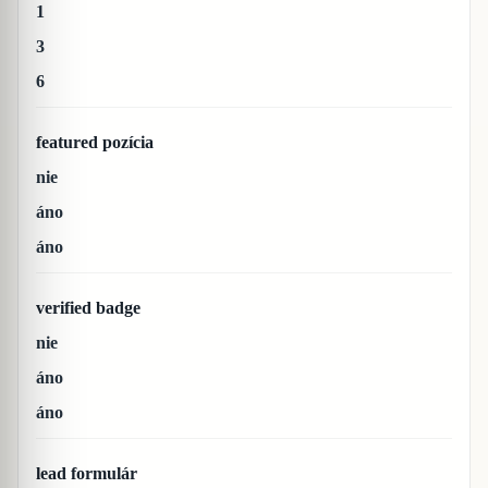
1
3
6
featured pozícia
nie
áno
áno
verified badge
nie
áno
áno
lead formulár