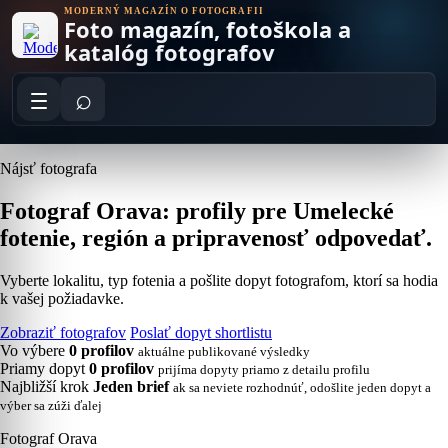
Skip
MODERNÝ MAGAZÍN O FOTOGRAFII
Foto magazín, fotoškola a
to
content
katalóg fotografov
⌕
Nájsť fotografa
Fotograf Orava: profily pre Umelecké
fotenie, región a pripravenosť odpovedať.
Vyberte lokalitu, typ fotenia a pošlite dopyt fotografom, ktorí sa hodia
k vašej požiadavke.
Zobraziť fotografov
Poslať dopyt shortlistu
Vo výbere
0 profilov
aktuálne publikované výsledky
Priamy dopyt
0 profilov
prijíma dopyty priamo z detailu profilu
Najbližší krok
Jeden brief
ak sa neviete rozhodnúť, odošlite jeden dopyt a
výber sa zúži ďalej
Fotograf Orava