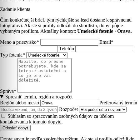
Zadanie klienta
Čím konkrétnejší brief, tým rýchlejšie sa lead dostane k správnemu
fotografovi. Ak ste si profily odložili do shortlistu, dopyt pôjde
vybraným profilom. Aktuálny kontext:
Umelecké fotenie · Orava
.
Meno a priezvisko*
Email*
Telefón
Typ fotenia*
Správa*
Spresniť termín, región a rozpočet
Región alebo mesto
Preferovaný termín
Rozpočet
Súhlasím so spracovaním osobných údajov za účelom
kontaktovania k tomuto dopytu.
Odoslať dopyt
Dopyt smeruje podľa zvoleného režimu. Ak ste si profily odložili do