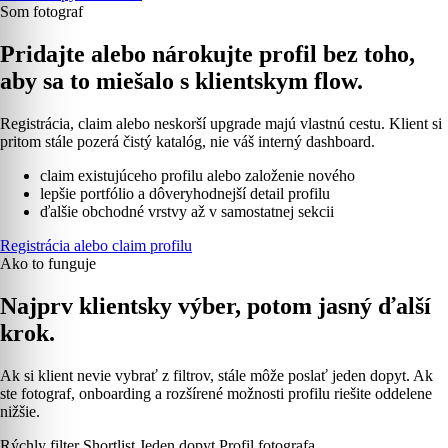
Som fotograf
Pridajte alebo nárokujte profil bez toho,
aby sa to miešalo s klientskym flow.
Registrácia, claim alebo neskorší upgrade majú vlastnú cestu. Klient si
pritom stále pozerá čistý katalóg, nie váš interný dashboard.
claim existujúceho profilu alebo založenie nového
lepšie portfólio a dôveryhodnejší detail profilu
ďalšie obchodné vrstvy až v samostatnej sekcii
Registrácia alebo claim profilu
Ako to funguje
Najprv klientsky výber, potom jasný ďalší
krok.
Ak si klient nevie vybrať z filtrov, stále môže poslať jeden dopyt. Ak
ste fotograf, onboarding a rozšírené možnosti profilu riešite oddelene
nižšie.
Rýchly filter
Shortlist
Jeden dopyt
Profil fotografa