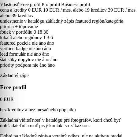
Vlastnosť
Free profil
Pro profil
Business profil
cena a kredity
0 EUR
19 EUR / mes. alebo 19 kreditov
39 EUR / mes.
alebo 39 kreditov
umiestnenie v katalógu
základný zápis
featured región/kategória
priorita + topovanie
fotiek v portfóliu
3
18
30
lokalít alebo regiónov
1
3
6
featured pozícia
nie
áno
áno
verified badge
nie
áno
áno
lead formulár
nie
áno
áno
štatistiky dopytov
nie
áno
áno
priority podpora
nie
áno
áno
Základný zápis
Free profil
0 EUR
bez kreditov a bez mesačného poplatku
Základná viditeľnosť v katalógu pre fotografov, ktorí chcú byť
dohľadateľní a mať prvý kontakt so zákazkou.
Dobré na základný zápis a verejný odkaz, nie na aktívny predaj