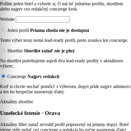
Pošlite jeden brief a vyberte si, či má ísť jednému profilu, shortlistu
alebo najprv cez redakčný concierge krok.
Website
Jeden profil
Priama zhoda nie je dostupná
Tento výber teraz nemá lead-ready profil, preto zostáva len concierge.
Shortlist
Shortlist zatiaľ nie je plný
Na shortlist potrebujeme aspoň dva lead-ready profily v aktuálnom
výbere.
Concierge
Najprv redakcii
Keď si chcete nechať pomôcť s výberom, dopyt príde najprv adminovi
a ten ho bezpečne nasmeruje ďalej.
Aktuálny shortlist
Umelecké fotenie · Orava
Aktuálny filter zatiaľ nevrátil profil pripravený na priamy dopyt. Brief
vieme stále prijať cez concierge a redakcia ho ručne nasmeruje ďalej.