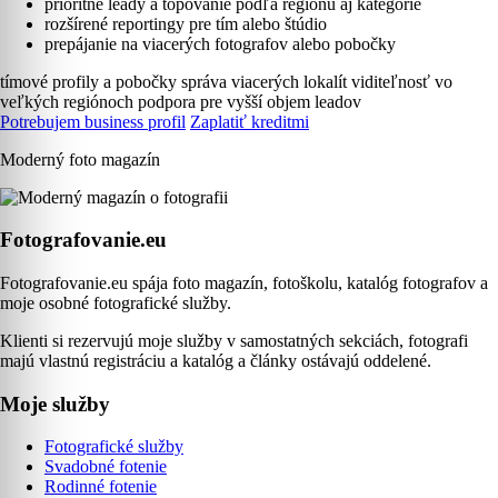
prioritné leady a topovanie podľa regiónu aj kategórie
rozšírené reportingy pre tím alebo štúdio
prepájanie na viacerých fotografov alebo pobočky
tímové profily a pobočky
správa viacerých lokalít
viditeľnosť vo
veľkých regiónoch
podpora pre vyšší objem leadov
Potrebujem business profil
Zaplatiť kreditmi
Moderný foto magazín
Fotografovanie.eu
Fotografovanie.eu spája foto magazín, fotoškolu, katalóg fotografov a
moje osobné fotografické služby.
Klienti si rezervujú moje služby v samostatných sekciách, fotografi
majú vlastnú registráciu a katalóg a články ostávajú oddelené.
Moje služby
Fotografické služby
Svadobné fotenie
Rodinné fotenie