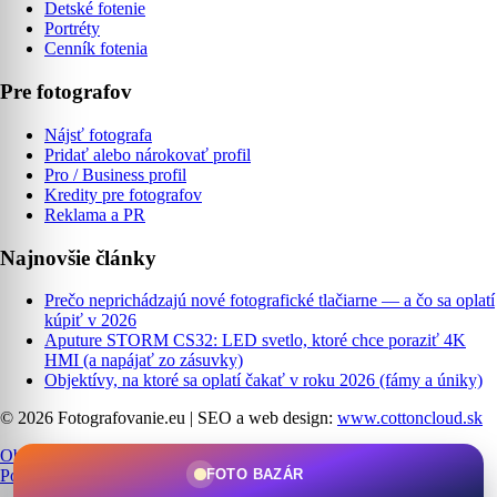
Detské fotenie
Portréty
Cenník fotenia
Pre fotografov
Nájsť fotografa
Pridať alebo nárokovať profil
Pro / Business profil
Kredity pre fotografov
Reklama a PR
Najnovšie články
Prečo neprichádzajú nové fotografické tlačiarne — a čo sa oplatí
kúpiť v 2026
Aputure STORM CS32: LED svetlo, ktoré chce poraziť 4K
HMI (a napájať zo zásuvky)
Objektívy, na ktoré sa oplatí čakať v roku 2026 (fámy a úniky)
© 2026 Fotografovanie.eu
|
SEO a web design:
www.cottoncloud.sk
Obchodné podmienky
|
Ochrana osobných údajov
|
Cookies
|
FOTO BAZÁR
Podmienky používania