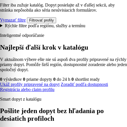
Filter iba zužuje katalóg. Dopyt posielajte až v ďalšej sekcii, aby
stránka nepôsobila ako séria nesúvisiacich formulárov.
Vymazať filtre
Filtrovať profily
Rýchle filtre podľa regiónu, služby a termínu
Inteligentné odporúčanie
Najlepší ďalší krok v katalógu
V aktuálnom výbere ešte nie sú aspoň dva profily pripravené na rýchly
priamy dopyt. Pomôže širší región, dostupnostné zoradenie alebo jeden
spoločný dopyt.
0
výsledkov
0
priame dopyty
0
do 24 h
0
shortlist ready
Ukáž profily pripravené na dopyt
Zoradiť podľa dostupnosti
Registrácia alebo claim profilu
Smart dopyt z katalógu
Pošlite jeden dopyt bez hľadania po
desiatich profiloch