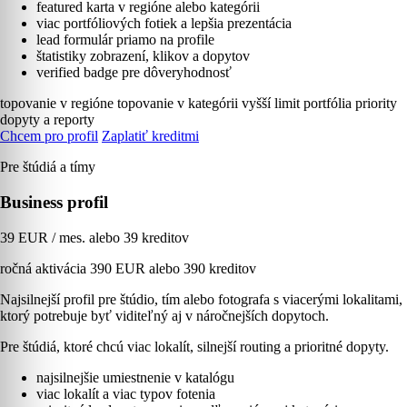
featured karta v regióne alebo kategórii
viac portfóliových fotiek a lepšia prezentácia
lead formulár priamo na profile
štatistiky zobrazení, klikov a dopytov
verified badge pre dôveryhodnosť
topovanie v regióne
topovanie v kategórii
vyšší limit portfólia
priority
dopyty a reporty
Chcem pro profil
Zaplatiť kreditmi
Pre štúdiá a tímy
Business profil
39 EUR / mes. alebo 39 kreditov
ročná aktivácia 390 EUR alebo 390 kreditov
Najsilnejší profil pre štúdio, tím alebo fotografa s viacerými lokalitami,
ktorý potrebuje byť viditeľný aj v náročnejších dopytoch.
Pre štúdiá, ktoré chcú viac lokalít, silnejší routing a prioritné dopyty.
najsilnejšie umiestnenie v katalógu
viac lokalít a viac typov fotenia