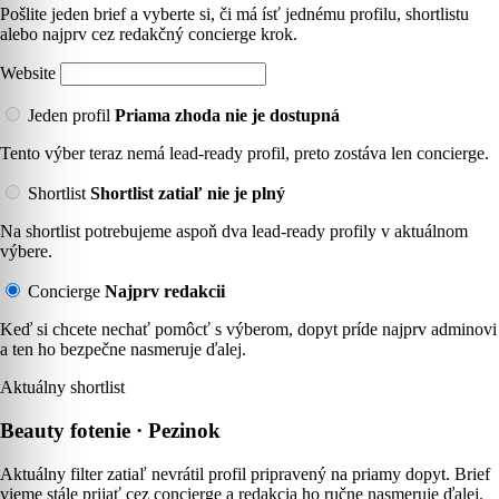
Pošlite jeden brief a vyberte si, či má ísť jednému profilu, shortlistu
alebo najprv cez redakčný concierge krok.
Website
Jeden profil
Priama zhoda nie je dostupná
Tento výber teraz nemá lead-ready profil, preto zostáva len concierge.
Shortlist
Shortlist zatiaľ nie je plný
Na shortlist potrebujeme aspoň dva lead-ready profily v aktuálnom
výbere.
Concierge
Najprv redakcii
Keď si chcete nechať pomôcť s výberom, dopyt príde najprv adminovi
a ten ho bezpečne nasmeruje ďalej.
Aktuálny shortlist
Beauty fotenie · Pezinok
Aktuálny filter zatiaľ nevrátil profil pripravený na priamy dopyt. Brief
vieme stále prijať cez concierge a redakcia ho ručne nasmeruje ďalej.