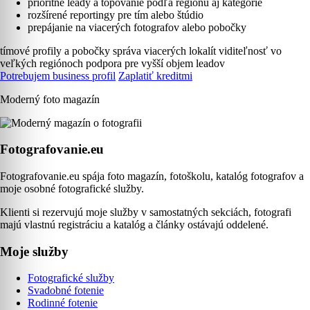
prioritné leady a topovanie podľa regiónu aj kategórie
rozšírené reportingy pre tím alebo štúdio
prepájanie na viacerých fotografov alebo pobočky
tímové profily a pobočky
správa viacerých lokalít
viditeľnosť vo
veľkých regiónoch
podpora pre vyšší objem leadov
Potrebujem business profil
Zaplatiť kreditmi
Moderný foto magazín
Fotografovanie.eu
Fotografovanie.eu spája foto magazín, fotoškolu, katalóg fotografov a
moje osobné fotografické služby.
Klienti si rezervujú moje služby v samostatných sekciách, fotografi
majú vlastnú registráciu a katalóg a články ostávajú oddelené.
Moje služby
Fotografické služby
Svadobné fotenie
Rodinné fotenie