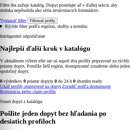
Filter iba zužuje katalóg. Dopyt posielajte až v ďalšej sekcii, aby
stránka nepôsobila ako séria nesúvisiacich formulárov.
Vymazať filtre
Filtrovať profily
Rýchle filtre podľa regiónu, služby a termínu
Inteligentné odporúčanie
Najlepší ďalší krok v katalógu
V aktuálnom výbere ešte nie sú aspoň dva profily pripravené na rýchly
priamy dopyt. Pomôže širší región, dostupnostné zoradenie alebo jeden
spoločný dopyt.
0
výsledkov
0
priame dopyty
0
do 24 h
0
shortlist ready
Ukáž profily pripravené na dopyt
Zoradiť podľa dostupnosti
Registrácia alebo claim profilu
Smart dopyt z katalógu
Pošlite jeden dopyt bez hľadania po
desiatich profiloch