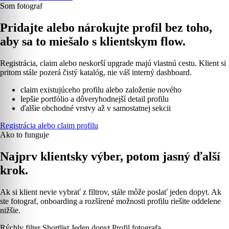
Som fotograf
Pridajte alebo nárokujte profil bez toho,
aby sa to miešalo s klientskym flow.
Registrácia, claim alebo neskorší upgrade majú vlastnú cestu. Klient si
pritom stále pozerá čistý katalóg, nie váš interný dashboard.
claim existujúceho profilu alebo založenie nového
lepšie portfólio a dôveryhodnejší detail profilu
ďalšie obchodné vrstvy až v samostatnej sekcii
Registrácia alebo claim profilu
Ako to funguje
Najprv klientsky výber, potom jasný ďalší
krok.
Ak si klient nevie vybrať z filtrov, stále môže poslať jeden dopyt. Ak
ste fotograf, onboarding a rozšírené možnosti profilu riešite oddelene
nižšie.
Rýchly filter
Shortlist
Jeden dopyt
Profil fotografa