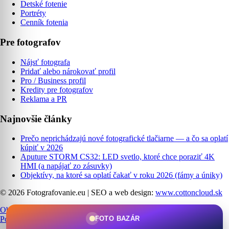
Detské fotenie
Portréty
Cenník fotenia
Pre fotografov
Nájsť fotografa
Pridať alebo nárokovať profil
Pro / Business profil
Kredity pre fotografov
Reklama a PR
Najnovšie články
Prečo neprichádzajú nové fotografické tlačiarne — a čo sa oplatí
kúpiť v 2026
Aputure STORM CS32: LED svetlo, ktoré chce poraziť 4K
HMI (a napájať zo zásuvky)
Objektívy, na ktoré sa oplatí čakať v roku 2026 (fámy a úniky)
© 2026 Fotografovanie.eu
|
SEO a web design:
www.cottoncloud.sk
Obchodné podmienky
|
Ochrana osobných údajov
|
Cookies
|
FOTO BAZÁR
Podmienky používania