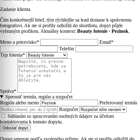
Zadanie klienta
Čím konkrétnejší brief, tým rýchlejšie sa lead dostane k správnemu
fotografovi. Ak ste si profily odložili do shortlistu, dopyt pôjde
vybraným profilom. Aktuálny kontext:
Beauty fotenie · Pezinok
.
Meno a priezvisko*
Email*
Telefón
Typ fotenia*
Správa*
Spresniť termín, región a rozpočet
Región alebo mesto
Preferovaný termín
Rozpočet
Súhlasím so spracovaním osobných údajov za účelom
kontaktovania k tomuto dopytu.
Odoslať dopyt
Dopyt smeruje podľa zvoleného režimu. Ak ste si profily odložili do