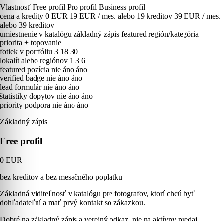
Vlastnosť
Free profil
Pro profil
Business profil
cena a kredity
0 EUR
19 EUR / mes. alebo 19 kreditov
39 EUR / mes.
alebo 39 kreditov
umiestnenie v katalógu
základný zápis
featured región/kategória
priorita + topovanie
fotiek v portfóliu
3
18
30
lokalít alebo regiónov
1
3
6
featured pozícia
nie
áno
áno
verified badge
nie
áno
áno
lead formulár
nie
áno
áno
štatistiky dopytov
nie
áno
áno
priority podpora
nie
áno
áno
Základný zápis
Free profil
0 EUR
bez kreditov a bez mesačného poplatku
Základná viditeľnosť v katalógu pre fotografov, ktorí chcú byť
dohľadateľní a mať prvý kontakt so zákazkou.
Dobré na základný zápis a verejný odkaz, nie na aktívny predaj