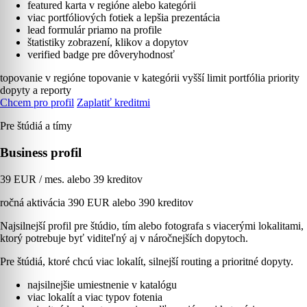
featured karta v regióne alebo kategórii
viac portfóliových fotiek a lepšia prezentácia
lead formulár priamo na profile
štatistiky zobrazení, klikov a dopytov
verified badge pre dôveryhodnosť
topovanie v regióne
topovanie v kategórii
vyšší limit portfólia
priority
dopyty a reporty
Chcem pro profil
Zaplatiť kreditmi
Pre štúdiá a tímy
Business profil
39 EUR / mes. alebo 39 kreditov
ročná aktivácia 390 EUR alebo 390 kreditov
Najsilnejší profil pre štúdio, tím alebo fotografa s viacerými lokalitami,
ktorý potrebuje byť viditeľný aj v náročnejších dopytoch.
Pre štúdiá, ktoré chcú viac lokalít, silnejší routing a prioritné dopyty.
najsilnejšie umiestnenie v katalógu
viac lokalít a viac typov fotenia