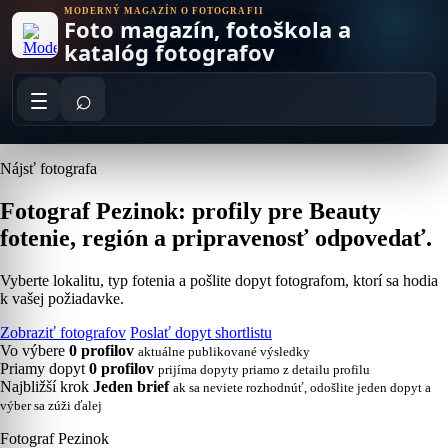
Skip
MODERNÝ MAGAZÍN O FOTOGRAFII
Foto magazín, fotoškola a
to
content
katalóg fotografov
⌕
Nájsť fotografa
Fotograf Pezinok: profily pre Beauty
fotenie, región a pripravenosť odpovedať.
Vyberte lokalitu, typ fotenia a pošlite dopyt fotografom, ktorí sa hodia
k vašej požiadavke.
Zobraziť fotografov
Poslať dopyt shortlistu
Vo výbere
0 profilov
aktuálne publikované výsledky
Priamy dopyt
0 profilov
prijíma dopyty priamo z detailu profilu
Najbližší krok
Jeden brief
ak sa neviete rozhodnúť, odošlite jeden dopyt a
výber sa zúži ďalej
Fotograf Pezinok