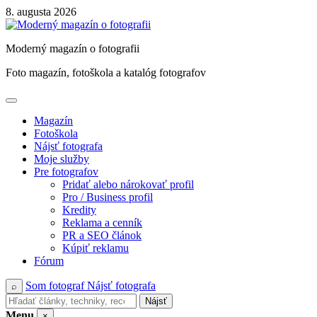
Skip
8. augusta 2026
to
content
Moderný magazín o fotografii
Foto magazín, fotoškola a katalóg fotografov
Magazín
Fotoškola
Nájsť fotografa
Moje služby
Pre fotografov
Pridať alebo nárokovať profil
Pro / Business profil
Kredity
Reklama a cenník
PR a SEO článok
Kúpiť reklamu
Fórum
Som fotograf
Nájsť fotografa
⌕
Nájsť
Menu
×