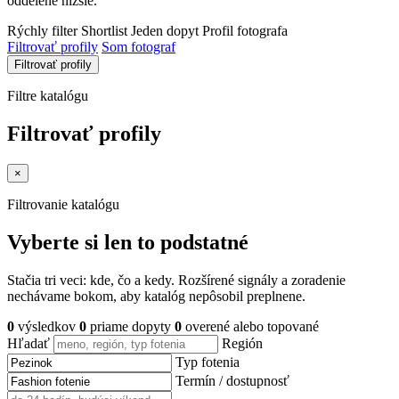
oddelene nižšie.
Rýchly filter
Shortlist
Jeden dopyt
Profil fotografa
Filtrovať profily
Som fotograf
Filtrovať profily
Filtre katalógu
Filtrovať profily
×
Filtrovanie katalógu
Vyberte si len to podstatné
Stačia tri veci: kde, čo a kedy. Rozšírené signály a zoradenie
nechávame bokom, aby katalóg nepôsobil preplnene.
0
výsledkov
0
priame dopyty
0
overené alebo topované
Hľadať
Región
Typ fotenia
Termín / dostupnosť