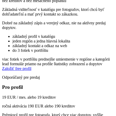
bez kreditov a bez mesačného poplatku
Základná viditeľnosť v katalógu pre fotografov, ktorí chcú byť
dohľadateľní a mať prvý kontakt so zákazkou.
Dobré na základný zápis a verejný odkaz, nie na aktívny predaj
dopytov.
základný profil v katalógu
jeden región a jedna hlavná lokalita
základný kontakt a odkaz na web
do 3 fotiek v portfóliu
viac fotiek v portfóliu
prednejšie umiestnenie v regióne a kategórii
lead formulár priamo na profile
štatistiky zobrazení a dopytov
Založiť free profil
Odporúčaný pre predaj
Pro profil
19 EUR / mes. alebo 19 kreditov
ročná aktivácia 190 EUR alebo 190 kreditov
Prémiový profil pre fotografa, ktorý chce viac dopytov, vyššie