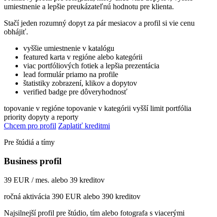
umiestnenie a lepšie preukázateľnú hodnotu pre klienta.
Stačí jeden rozumný dopyt za pár mesiacov a profil si vie cenu
obhájiť.
vyššie umiestnenie v katalógu
featured karta v regióne alebo kategórii
viac portfóliových fotiek a lepšia prezentácia
lead formulár priamo na profile
štatistiky zobrazení, klikov a dopytov
verified badge pre dôveryhodnosť
topovanie v regióne
topovanie v kategórii
vyšší limit portfólia
priority dopyty a reporty
Chcem pro profil
Zaplatiť kreditmi
Pre štúdiá a tímy
Business profil
39 EUR / mes. alebo 39 kreditov
ročná aktivácia 390 EUR alebo 390 kreditov
Najsilnejší profil pre štúdio, tím alebo fotografa s viacerými