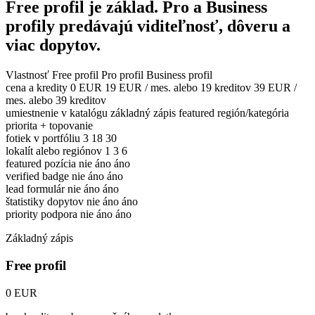
Free profil je základ. Pro a Business
profily predávajú viditeľnosť, dôveru a
viac dopytov.
Vlastnosť
Free profil
Pro profil
Business profil
cena a kredity
0 EUR
19 EUR / mes. alebo 19 kreditov
39 EUR /
mes. alebo 39 kreditov
umiestnenie v katalógu
základný zápis
featured región/kategória
priorita + topovanie
fotiek v portfóliu
3
18
30
lokalít alebo regiónov
1
3
6
featured pozícia
nie
áno
áno
verified badge
nie
áno
áno
lead formulár
nie
áno
áno
štatistiky dopytov
nie
áno
áno
priority podpora
nie
áno
áno
Základný zápis
Free profil
0 EUR