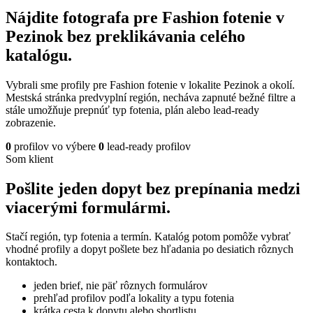
Nájdite fotografa pre Fashion fotenie v
Pezinok bez preklikávania celého
katalógu.
Vybrali sme profily pre Fashion fotenie v lokalite Pezinok a okolí.
Mestská stránka predvyplní región, necháva zapnuté bežné filtre a
stále umožňuje prepnúť typ fotenia, plán alebo lead-ready
zobrazenie.
0
profilov vo výbere
0
lead-ready profilov
Som klient
Pošlite jeden dopyt bez prepínania medzi
viacerými formulármi.
Stačí región, typ fotenia a termín. Katalóg potom pomôže vybrať
vhodné profily a dopyt pošlete bez hľadania po desiatich rôznych
kontaktoch.
jeden brief, nie päť rôznych formulárov
prehľad profilov podľa lokality a typu fotenia
krátka cesta k dopytu alebo shortlistu