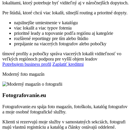
lokalitami, ktorý potrebuje byť viditeľný aj v náročnejších dopytoch.
Pre štúdiá, ktoré chcú viac lokalít, silnejší routing a prioritné dopyty.
najsilnejšie umiestnenie v katalógu
viac lokalít a viac typov fotenia
prioritné leady a topovanie podľa regiónu aj kategórie
rozšírené reportingy pre tím alebo štúdio
prepájanie na viacerých fotografov alebo pobočky
tímové profily a pobočky
správa viacerých lokalít
viditeľnosť vo
veľkých regiónoch
podpora pre vyšší objem leadov
Potrebujem business profil
Zaplatiť kreditmi
Moderný foto magazín
Fotografovanie.eu
Fotografovanie.eu spája foto magazín, fotoškolu, katalóg fotografov
a moje osobné fotografické služby.
Klienti si rezervujú moje služby v samostatných sekciách, fotografi
majú vlastnú registráciu a katalóg a články ostávajú oddelené.