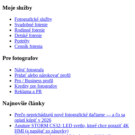
Moje služby
Fotografické služby
Svadobné fotenie
Rodinné fotenie
Detské fotenie
Portréty
Cenník fotenia
Pre fotografov
Nájsť fotografa
Pridať alebo nárokovať profil
Pro / Business profil
Kredity pre fotografov
Reklama a PR
Najnovšie články
Prečo neprichádzajú nové fotografické tlačiarne — a čo sa
oplatí kúpiť v 2026
Aputure STORM CS32: LED svetlo, ktoré chce poraziť 4K
HMI (a napájať zo zásuvky)