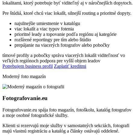
lokalitami, ktorý potrebuje byť viditeľný aj v náročnejších dopytoch.
Pre štúdiá, ktoré chcú viac lokalít, silnejší routing a prioritné dopyty.
najsilnejšie umiestnenie v katalógu
viac lokalít a viac typov fotenia
prioritné leady a topovanie podľa regiónu aj kategórie
rozšírené reportingy pre tím alebo štúdio
prepájanie na viacerých fotografov alebo pobočky
tímové profily a pobočky
správa viacerých lokalít
viditeľnosť vo
veľkých regiónoch
podpora pre vyšší objem leadov
Potrebujem business profil
Zaplatiť kreditmi
Moderný foto magazín
Fotografovanie.eu
Fotografovanie.eu spája foto magazín, fotoškolu, katalóg fotografov
a moje osobné fotografické služby.
Klienti si rezervujú moje služby v samostatných sekciách, fotografi
majú vlastnú registráciu a katalóg a články ostávajú oddelené.