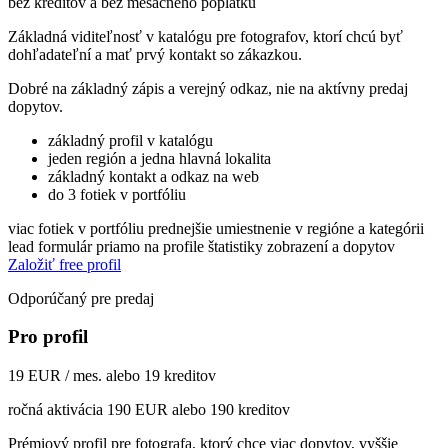
bez kreditov a bez mesačného poplatku
Základná viditeľnosť v katalógu pre fotografov, ktorí chcú byť
dohľadateľní a mať prvý kontakt so zákazkou.
Dobré na základný zápis a verejný odkaz, nie na aktívny predaj
dopytov.
základný profil v katalógu
jeden región a jedna hlavná lokalita
základný kontakt a odkaz na web
do 3 fotiek v portfóliu
viac fotiek v portfóliu
prednejšie umiestnenie v regióne a kategórii
lead formulár priamo na profile
štatistiky zobrazení a dopytov
Založiť free profil
Odporúčaný pre predaj
Pro profil
19 EUR / mes. alebo 19 kreditov
ročná aktivácia 190 EUR alebo 190 kreditov
Prémiový profil pre fotografa, ktorý chce viac dopytov, vyššie