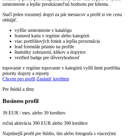
umiestnenie a lepšie preukázateľnú hodnotu pre klienta.
Stačí jeden rozumný dopyt za pár mesiacov a profil si vie cenu
obhájiť.
vyššie umiestnenie v katalógu
featured karta v regióne alebo kategórii
viac portfóliových fotiek a lepšia prezentácia
lead formulár priamo na profile
štatistiky zobrazení, klikov a dopytov
verified badge pre dôveryhodnosť
topovanie v regióne
topovanie v kategórii
vyšší limit portfólia
priority dopyty a reporty
Chcem pro profil
Zaplatiť kreditmi
Pre štúdiá a tímy
Business profil
39 EUR / mes. alebo 39 kreditov
ročná aktivácia 390 EUR alebo 390 kreditov
Najsilnejší profil pre štúdio, tím alebo fotografa s viacerými