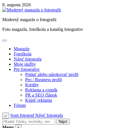
Skip
8. augusta 2026
to
content
Moderný magazín o fotografii
Foto magazín, fotoškola a katalóg fotografov
Magazín
Fotoškola
Nájsť fotografa
Moje služby
Pre fotografov
Pridať alebo nárokovať profil
Pro / Business profil
Kredity
Reklama a cenník
PR a SEO článok
Kúpiť reklamu
Fórum
Som fotograf
Nájsť fotografa
⌕
Nájsť
Menu
×