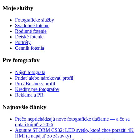
Moje služby
Fotografické služby
Svadobné fotenie
Rodinné fotenie
Detské fotenie
Portréty
Cenník fotenia
Pre fotografov
Nájsť fotografa
Pridať alebo nárokovať profil
Pro / Business profil
Kredity pre fotografov
Reklama a PR
Najnovšie články
Prečo neprichádzajú nové fotografické tlačiarne — a čo sa
oplatí kúpiť v 2026
Aputure STORM CS32: LED svetlo, ktoré chce poraziť 4K
HMI (a napájať zo zásuvky)