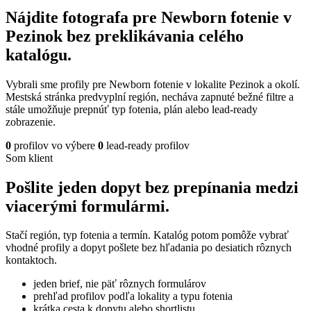
Nájdite fotografa pre Newborn fotenie v
Pezinok bez preklikávania celého
katalógu.
Vybrali sme profily pre Newborn fotenie v lokalite Pezinok a okolí.
Mestská stránka predvyplní región, necháva zapnuté bežné filtre a
stále umožňuje prepnúť typ fotenia, plán alebo lead-ready
zobrazenie.
0
profilov vo výbere
0
lead-ready profilov
Som klient
Pošlite jeden dopyt bez prepínania medzi
viacerými formulármi.
Stačí región, typ fotenia a termín. Katalóg potom pomôže vybrať
vhodné profily a dopyt pošlete bez hľadania po desiatich rôznych
kontaktoch.
jeden brief, nie päť rôznych formulárov
prehľad profilov podľa lokality a typu fotenia
krátka cesta k dopytu alebo shortlistu