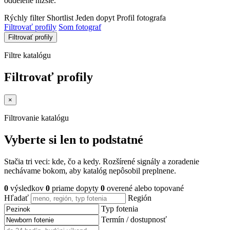
oddelene nižšie.
Rýchly filter
Shortlist
Jeden dopyt
Profil fotografa
Filtrovať profily
Som fotograf
Filtrovať profily
Filtre katalógu
Filtrovať profily
×
Filtrovanie katalógu
Vyberte si len to podstatné
Stačia tri veci: kde, čo a kedy. Rozšírené signály a zoradenie
nechávame bokom, aby katalóg nepôsobil preplnene.
0
výsledkov
0
priame dopyty
0
overené alebo topované
Hľadať
Región
Typ fotenia
Termín / dostupnosť