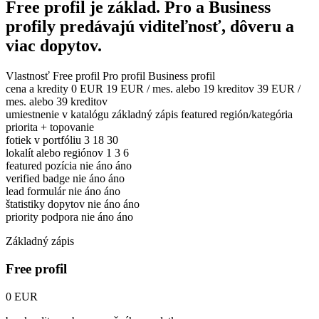
Free profil je základ. Pro a Business
profily predávajú viditeľnosť, dôveru a
viac dopytov.
Vlastnosť
Free profil
Pro profil
Business profil
cena a kredity
0 EUR
19 EUR / mes. alebo 19 kreditov
39 EUR /
mes. alebo 39 kreditov
umiestnenie v katalógu
základný zápis
featured región/kategória
priorita + topovanie
fotiek v portfóliu
3
18
30
lokalít alebo regiónov
1
3
6
featured pozícia
nie
áno
áno
verified badge
nie
áno
áno
lead formulár
nie
áno
áno
štatistiky dopytov
nie
áno
áno
priority podpora
nie
áno
áno
Základný zápis
Free profil
0 EUR