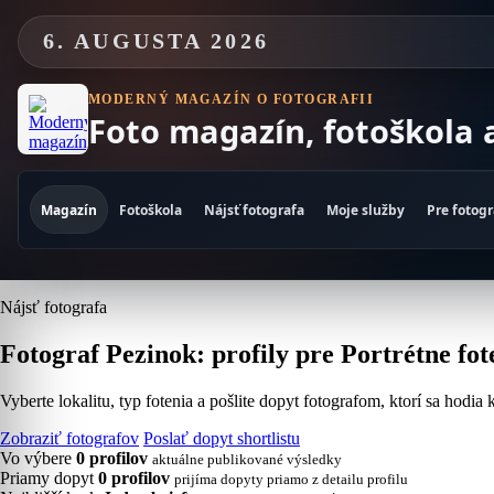
Skip
to
6. AUGUSTA 2026
content
MODERNÝ MAGAZÍN O FOTOGRAFII
Foto magazín, fotoškola 
Magazín
Fotoškola
Nájsť fotografa
Moje služby
Pre fotog
Nájsť fotografa
Fotograf Pezinok: profily pre Portrétne fo
Vyberte lokalitu, typ fotenia a pošlite dopyt fotografom, ktorí sa hodia
Zobraziť fotografov
Poslať dopyt shortlistu
Vo výbere
0 profilov
aktuálne publikované výsledky
Priamy dopyt
0 profilov
prijíma dopyty priamo z detailu profilu