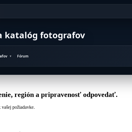
a katalóg fotografov
rafov
Fórum
tenie, región a pripravenosť odpovedať.
 k vašej požiadavke.