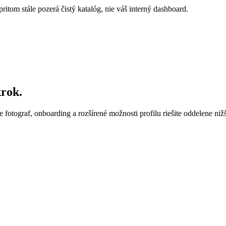
pritom stále pozerá čistý katalóg, nie váš interný dashboard.
krok.
e fotograf, onboarding a rozšírené možnosti profilu riešite oddelene nižš