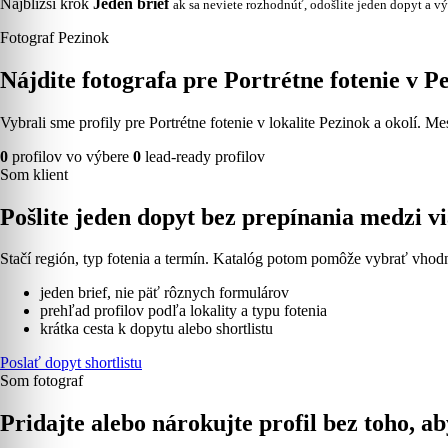
Najbližší krok
Jeden brief
ak sa neviete rozhodnúť, odošlite jeden dopyt a vý
Fotograf Pezinok
Nájdite fotografa pre Portrétne fotenie v P
Vybrali sme profily pre Portrétne fotenie v lokalite Pezinok a okolí. M
0
profilov vo výbere
0
lead-ready profilov
Som klient
Pošlite jeden dopyt bez prepínania medzi 
Stačí región, typ fotenia a termín. Katalóg potom pomôže vybrať vhodn
jeden brief, nie päť rôznych formulárov
prehľad profilov podľa lokality a typu fotenia
krátka cesta k dopytu alebo shortlistu
Poslať dopyt shortlistu
Som fotograf
Pridajte alebo nárokujte profil bez toho, ab