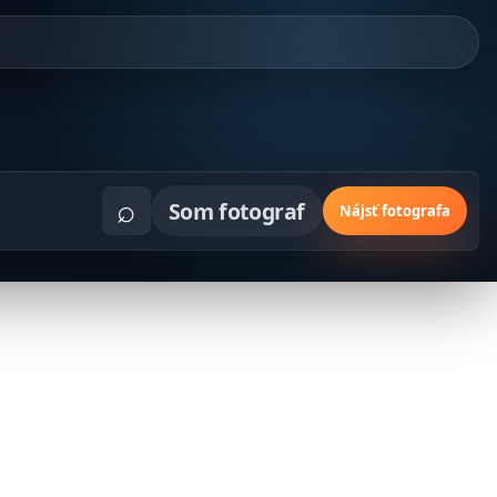
⌕
Som fotograf
Nájsť fotografa