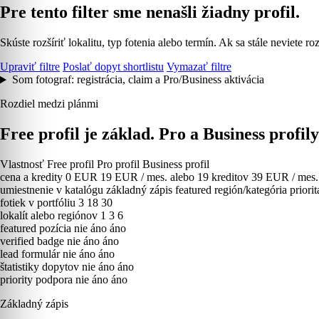
Pre tento filter sme nenašli žiadny profil.
Skúste rozšíriť lokalitu, typ fotenia alebo termín. Ak sa stále neviete
Upraviť filtre
Poslať dopyt shortlistu
Vymazať filtre
Som fotograf: registrácia, claim a Pro/Business aktivácia
Rozdiel medzi plánmi
Free profil je základ. Pro a Business profil
Vlastnosť
Free profil
Pro profil
Business profil
cena a kredity
0 EUR
19 EUR / mes. alebo 19 kreditov
39 EUR / mes. 
umiestnenie v katalógu
základný zápis
featured región/kategória
priori
fotiek v portfóliu
3
18
30
lokalít alebo regiónov
1
3
6
featured pozícia
nie
áno
áno
verified badge
nie
áno
áno
lead formulár
nie
áno
áno
štatistiky dopytov
nie
áno
áno
priority podpora
nie
áno
áno
Základný zápis