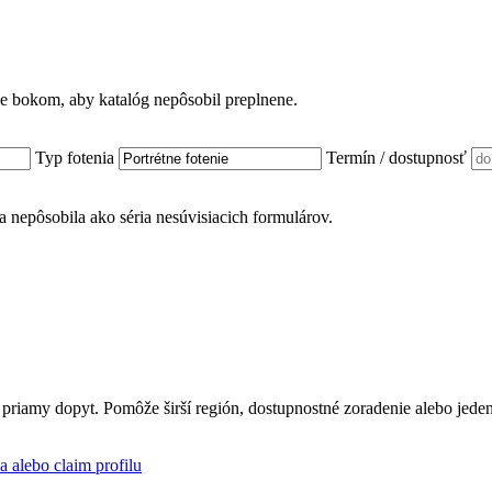
ame bokom, aby katalóg nepôsobil preplnene.
Typ fotenia
Termín / dostupnosť
nka nepôsobila ako séria nesúvisiacich formulárov.
 priamy dopyt. Pomôže širší región, dostupnostné zoradenie alebo jede
a alebo claim profilu