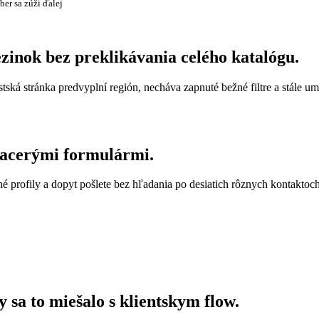
ber sa zúži ďalej
ezinok bez preklikávania celého katalógu.
estská stránka predvyplní región, necháva zapnuté bežné filtre a stále u
viacerými formulármi.
é profily a dopyt pošlete bez hľadania po desiatich rôznych kontaktoch
y sa to miešalo s klientskym flow.