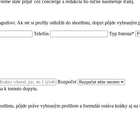
 vieme stále prijať cez concierge a redakcia ho ručne nasmeruje ďalej.
grafovi. Ak ste si profily odložili do shortlistu, dopyt pôjde vybraným
Telefón
Typ fotenia*
Rozpočet
a k tomuto dopytu.
ortlistu, pôjde práve vybraným profilom a formulár ostáva krátky aj na