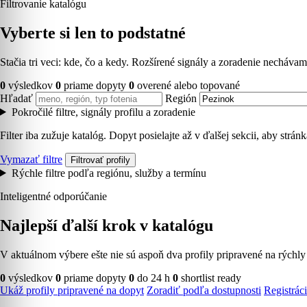
Filtrovanie katalógu
Vyberte si len to podstatné
Stačia tri veci: kde, čo a kedy. Rozšírené signály a zoradenie necháv
0
výsledkov
0
priame dopyty
0
overené alebo topované
Hľadať
Región
Pokročilé filtre, signály profilu a zoradenie
Filter iba zužuje katalóg. Dopyt posielajte až v ďalšej sekcii, aby strá
Vymazať filtre
Filtrovať profily
Rýchle filtre podľa regiónu, služby a termínu
Inteligentné odporúčanie
Najlepší ďalší krok v katalógu
V aktuálnom výbere ešte nie sú aspoň dva profily pripravené na rýchly
0
výsledkov
0
priame dopyty
0
do 24 h
0
shortlist ready
Ukáž profily pripravené na dopyt
Zoradiť podľa dostupnosti
Registráci