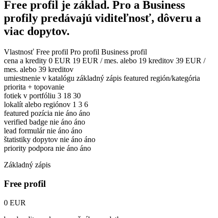
Free profil je základ. Pro a Business
profily predávajú viditeľnosť, dôveru a
viac dopytov.
Vlastnosť
Free profil
Pro profil
Business profil
cena a kredity
0 EUR
19 EUR / mes. alebo 19 kreditov
39 EUR /
mes. alebo 39 kreditov
umiestnenie v katalógu
základný zápis
featured región/kategória
priorita + topovanie
fotiek v portfóliu
3
18
30
lokalít alebo regiónov
1
3
6
featured pozícia
nie
áno
áno
verified badge
nie
áno
áno
lead formulár
nie
áno
áno
štatistiky dopytov
nie
áno
áno
priority podpora
nie
áno
áno
Základný zápis
Free profil
0 EUR