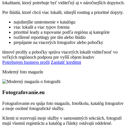
lokalitami, ktorý potrebuje byť viditeľný aj v náročnejších dopytoch.
Pre štúdiá, ktoré chcú viac lokalít, silnejší routing a prioritné dopyty.
najsilnejšie umiestnenie v katalógu
viac lokalít a viac typov fotenia
prioritné leady a topovanie podľa regiónu aj kategórie
rozšírené reportingy pre tím alebo štúdio
prepájanie na viacerých fotografov alebo pobočky
tímové profily a pobočky
správa viacerých lokalít
viditeľnosť vo
veľkých regiónoch
podpora pre vyšší objem leadov
Potrebujem business profil
Zaplatiť kreditmi
Moderný foto magazín
Fotografovanie.eu
Fotografovanie.eu spája foto magazín, fotoškolu, katalóg fotografov
a moje osobné fotografické služby.
Klienti si rezervujú moje služby v samostatných sekciách, fotografi
majú vlastnú registráciu a katalóg a články ostávajú oddelené.