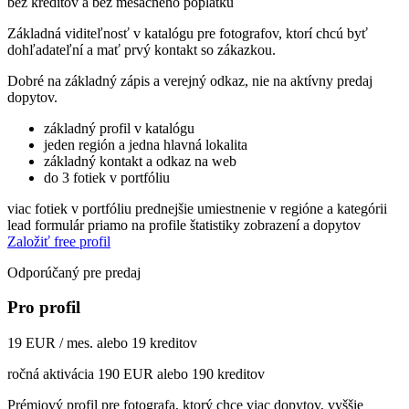
bez kreditov a bez mesačného poplatku
Základná viditeľnosť v katalógu pre fotografov, ktorí chcú byť
dohľadateľní a mať prvý kontakt so zákazkou.
Dobré na základný zápis a verejný odkaz, nie na aktívny predaj
dopytov.
základný profil v katalógu
jeden región a jedna hlavná lokalita
základný kontakt a odkaz na web
do 3 fotiek v portfóliu
viac fotiek v portfóliu
prednejšie umiestnenie v regióne a kategórii
lead formulár priamo na profile
štatistiky zobrazení a dopytov
Založiť free profil
Odporúčaný pre predaj
Pro profil
19 EUR / mes. alebo 19 kreditov
ročná aktivácia 190 EUR alebo 190 kreditov
Prémiový profil pre fotografa, ktorý chce viac dopytov, vyššie