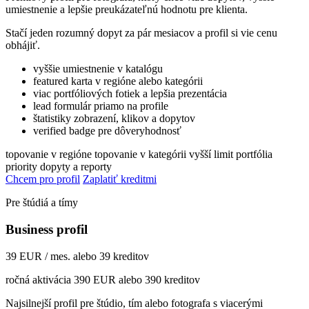
umiestnenie a lepšie preukázateľnú hodnotu pre klienta.
Stačí jeden rozumný dopyt za pár mesiacov a profil si vie cenu
obhájiť.
vyššie umiestnenie v katalógu
featured karta v regióne alebo kategórii
viac portfóliových fotiek a lepšia prezentácia
lead formulár priamo na profile
štatistiky zobrazení, klikov a dopytov
verified badge pre dôveryhodnosť
topovanie v regióne
topovanie v kategórii
vyšší limit portfólia
priority dopyty a reporty
Chcem pro profil
Zaplatiť kreditmi
Pre štúdiá a tímy
Business profil
39 EUR / mes. alebo 39 kreditov
ročná aktivácia 390 EUR alebo 390 kreditov
Najsilnejší profil pre štúdio, tím alebo fotografa s viacerými