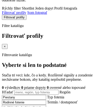
oddelene nižšie.
Rýchly filter
Shortlist
Jeden dopyt
Profil fotografa
Filtrovať profily
Som fotograf
Filtrovať profily
Filtre katalógu
Filtrovať profily
×
Filtrovanie katalógu
Vyberte si len to podstatné
Stačia tri veci: kde, čo a kedy. Rozšírené signály a zoradenie
nechávame bokom, aby katalóg nepôsobil preplnene.
0
výsledkov
0
priame dopyty
0
overené alebo topované
Hľadať
Región
Typ fotenia
Termín / dostupnosť