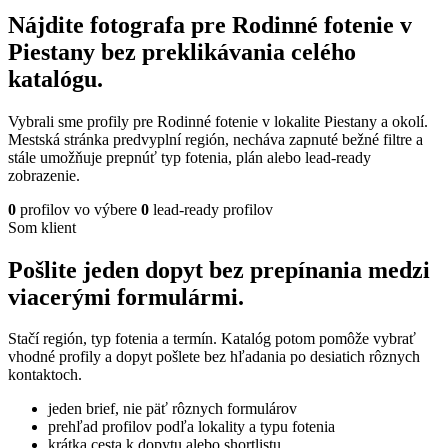
Nájdite fotografa pre Rodinné fotenie v
Piestany bez preklikávania celého
katalógu.
Vybrali sme profily pre Rodinné fotenie v lokalite Piestany a okolí.
Mestská stránka predvyplní región, necháva zapnuté bežné filtre a
stále umožňuje prepnúť typ fotenia, plán alebo lead-ready
zobrazenie.
0
profilov vo výbere
0
lead-ready profilov
Som klient
Pošlite jeden dopyt bez prepínania medzi
viacerými formulármi.
Stačí región, typ fotenia a termín. Katalóg potom pomôže vybrať
vhodné profily a dopyt pošlete bez hľadania po desiatich rôznych
kontaktoch.
jeden brief, nie päť rôznych formulárov
prehľad profilov podľa lokality a typu fotenia
krátka cesta k dopytu alebo shortlistu