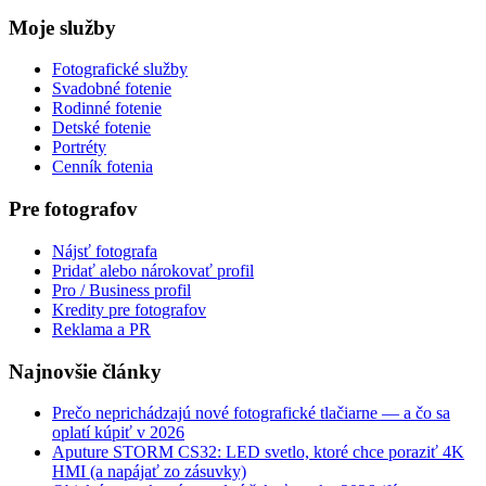
Moje služby
Fotografické služby
Svadobné fotenie
Rodinné fotenie
Detské fotenie
Portréty
Cenník fotenia
Pre fotografov
Nájsť fotografa
Pridať alebo nárokovať profil
Pro / Business profil
Kredity pre fotografov
Reklama a PR
Najnovšie články
Prečo neprichádzajú nové fotografické tlačiarne — a čo sa
oplatí kúpiť v 2026
Aputure STORM CS32: LED svetlo, ktoré chce poraziť 4K
HMI (a napájať zo zásuvky)