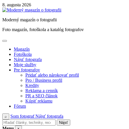
Skip
8. augusta 2026
to
content
Moderný magazín o fotografii
Foto magazín, fotoškola a katalóg fotografov
Magazín
Fotoškola
Nájsť fotografa
Moje služby
Pre fotografov
Pridať alebo nárokovať profil
Pro / Business profil
Kredity
Reklama a cenník
PR a SEO článok
Kúpiť reklamu
Fórum
Som fotograf
Nájsť fotografa
⌕
Nájsť
Menu
×