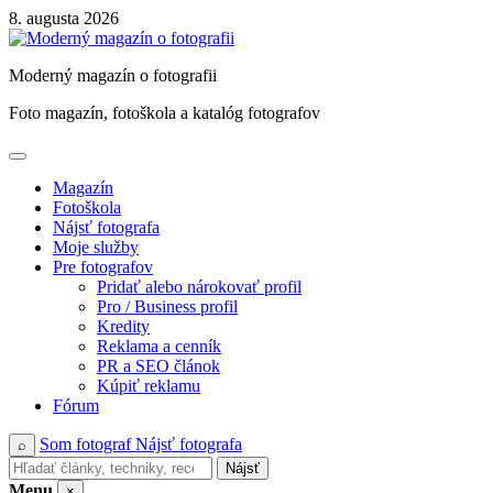
Skip
8. augusta 2026
to
content
Moderný magazín o fotografii
Foto magazín, fotoškola a katalóg fotografov
Magazín
Fotoškola
Nájsť fotografa
Moje služby
Pre fotografov
Pridať alebo nárokovať profil
Pro / Business profil
Kredity
Reklama a cenník
PR a SEO článok
Kúpiť reklamu
Fórum
Som fotograf
Nájsť fotografa
⌕
Nájsť
Menu
×