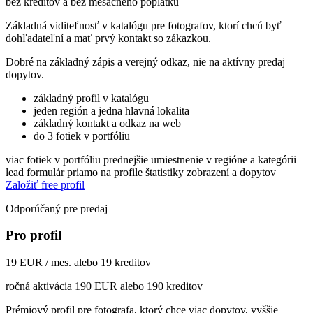
bez kreditov a bez mesačného poplatku
Základná viditeľnosť v katalógu pre fotografov, ktorí chcú byť
dohľadateľní a mať prvý kontakt so zákazkou.
Dobré na základný zápis a verejný odkaz, nie na aktívny predaj
dopytov.
základný profil v katalógu
jeden región a jedna hlavná lokalita
základný kontakt a odkaz na web
do 3 fotiek v portfóliu
viac fotiek v portfóliu
prednejšie umiestnenie v regióne a kategórii
lead formulár priamo na profile
štatistiky zobrazení a dopytov
Založiť free profil
Odporúčaný pre predaj
Pro profil
19 EUR / mes. alebo 19 kreditov
ročná aktivácia 190 EUR alebo 190 kreditov
Prémiový profil pre fotografa, ktorý chce viac dopytov, vyššie