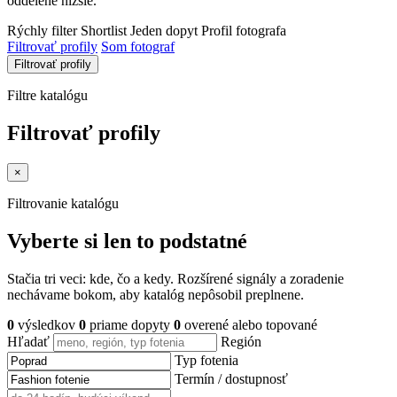
oddelene nižšie.
Rýchly filter
Shortlist
Jeden dopyt
Profil fotografa
Filtrovať profily
Som fotograf
Filtrovať profily
Filtre katalógu
Filtrovať profily
×
Filtrovanie katalógu
Vyberte si len to podstatné
Stačia tri veci: kde, čo a kedy. Rozšírené signály a zoradenie
nechávame bokom, aby katalóg nepôsobil preplnene.
0
výsledkov
0
priame dopyty
0
overené alebo topované
Hľadať
Región
Typ fotenia
Termín / dostupnosť