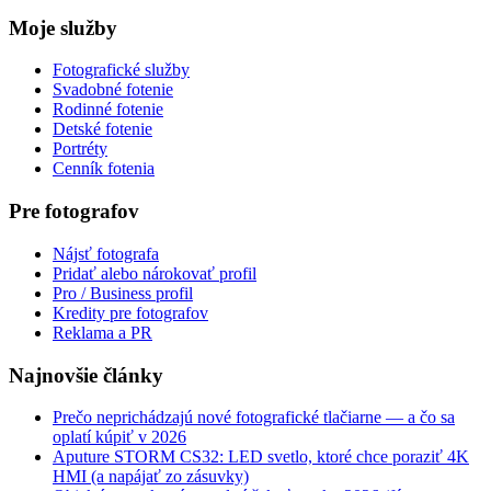
Moje služby
Fotografické služby
Svadobné fotenie
Rodinné fotenie
Detské fotenie
Portréty
Cenník fotenia
Pre fotografov
Nájsť fotografa
Pridať alebo nárokovať profil
Pro / Business profil
Kredity pre fotografov
Reklama a PR
Najnovšie články
Prečo neprichádzajú nové fotografické tlačiarne — a čo sa
oplatí kúpiť v 2026
Aputure STORM CS32: LED svetlo, ktoré chce poraziť 4K
HMI (a napájať zo zásuvky)