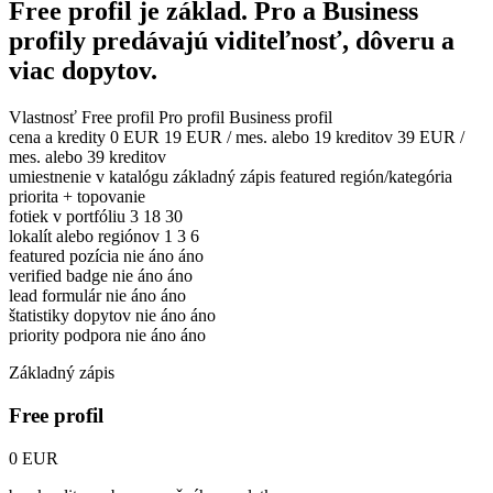
Free profil je základ. Pro a Business
profily predávajú viditeľnosť, dôveru a
viac dopytov.
Vlastnosť
Free profil
Pro profil
Business profil
cena a kredity
0 EUR
19 EUR / mes. alebo 19 kreditov
39 EUR /
mes. alebo 39 kreditov
umiestnenie v katalógu
základný zápis
featured región/kategória
priorita + topovanie
fotiek v portfóliu
3
18
30
lokalít alebo regiónov
1
3
6
featured pozícia
nie
áno
áno
verified badge
nie
áno
áno
lead formulár
nie
áno
áno
štatistiky dopytov
nie
áno
áno
priority podpora
nie
áno
áno
Základný zápis
Free profil
0 EUR