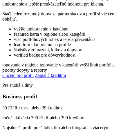
umiestnenie a lepšie preukázateľnú hodnotu pre klienta.
Stačí jeden rozumný dopyt za pár mesiacov a profil si vie cenu
obhájiť.
vyššie umiestnenie v katalógu
featured karta v regióne alebo kategórii
viac portfóliových fotiek a lepšia prezentácia
lead formulár priamo na profile
štatistiky zobrazení, klikov a dopytov
verified badge pre dôveryhodnosť
topovanie v regióne
topovanie v kategórii
vyšší limit portfólia
priority dopyty a reporty
Chcem pro profil
Zaplatiť kreditmi
Pre štúdiá a tímy
Business profil
39 EUR / mes. alebo 39 kreditov
ročná aktivácia 390 EUR alebo 390 kreditov
Najsilnejší profil pre štúdio, tím alebo fotografa s viacerými