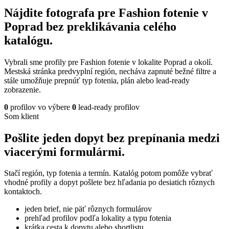
Nájdite fotografa pre Fashion fotenie v
Poprad bez preklikávania celého
katalógu.
Vybrali sme profily pre Fashion fotenie v lokalite Poprad a okolí.
Mestská stránka predvyplní región, necháva zapnuté bežné filtre a
stále umožňuje prepnúť typ fotenia, plán alebo lead-ready
zobrazenie.
0
profilov vo výbere
0
lead-ready profilov
Som klient
Pošlite jeden dopyt bez prepínania medzi
viacerými formulármi.
Stačí región, typ fotenia a termín. Katalóg potom pomôže vybrať
vhodné profily a dopyt pošlete bez hľadania po desiatich rôznych
kontaktoch.
jeden brief, nie päť rôznych formulárov
prehľad profilov podľa lokality a typu fotenia
krátka cesta k dopytu alebo shortlistu