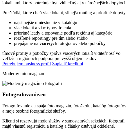
lokalitami, ktorý potrebuje byť viditeľný aj v náročnejších dopytoch.
Pre štúdiá, ktoré chcú viac lokalít, silnejší routing a prioritné dopyty.
najsilnejšie umiestnenie v katalógu
viac lokalít a viac typov fotenia
prioritné leady a topovanie podľa regiónu aj kategórie
rozšírené reportingy pre tím alebo štúdio
prepájanie na viacerých fotografov alebo pobočky
tímové profily a pobočky
správa viacerých lokalít
viditeľnosť vo
veľkých regiónoch
podpora pre vyšší objem leadov
Potrebujem business profil
Zaplatiť kreditmi
Moderný foto magazín
Fotografovanie.eu
Fotografovanie.eu spája foto magazín, fotoškolu, katalóg fotografov
a moje osobné fotografické služby.
Klienti si rezervujú moje služby v samostatných sekciách, fotografi
majú vlastnú registráciu a katalóg a články ostávajú oddelené.