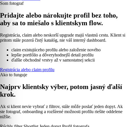
Som fotograf
Pridajte alebo nárokujte profil bez toho,
aby sa to miešalo s klientskym flow.
Registrácia, claim alebo neskorší upgrade majú vlastnú cestu. Klient si
pritom stále pozerá čistý katalóg, nie váš interný dashboard.
claim existujúceho profilu alebo založenie nového
lepšie portfólio a dôveryhodnejší detail profilu
ďalšie obchodné vrstvy až v samostatnej sekcii
Registrácia alebo claim profilu
Ako to funguje
Najprv klientsky výber, potom jasný ďalší
krok.
Ak si klient nevie vybrať z filtrov, stále môže poslať jeden dopyt. Ak
ste fotograf, onboarding a rozšírené možnosti profilu riešite oddelene
nižšie.
Rýchly filter
Shortlist
Jeden dopyt
Profil fotografa