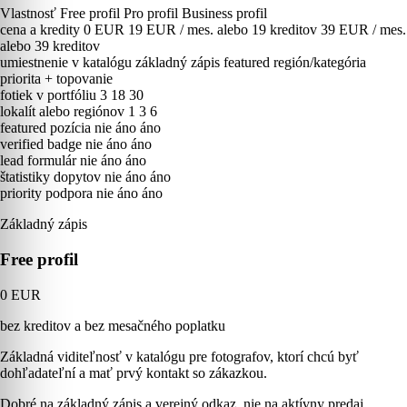
Vlastnosť
Free profil
Pro profil
Business profil
cena a kredity
0 EUR
19 EUR / mes. alebo 19 kreditov
39 EUR / mes.
alebo 39 kreditov
umiestnenie v katalógu
základný zápis
featured región/kategória
priorita + topovanie
fotiek v portfóliu
3
18
30
lokalít alebo regiónov
1
3
6
featured pozícia
nie
áno
áno
verified badge
nie
áno
áno
lead formulár
nie
áno
áno
štatistiky dopytov
nie
áno
áno
priority podpora
nie
áno
áno
Základný zápis
Free profil
0 EUR
bez kreditov a bez mesačného poplatku
Základná viditeľnosť v katalógu pre fotografov, ktorí chcú byť
dohľadateľní a mať prvý kontakt so zákazkou.
Dobré na základný zápis a verejný odkaz, nie na aktívny predaj