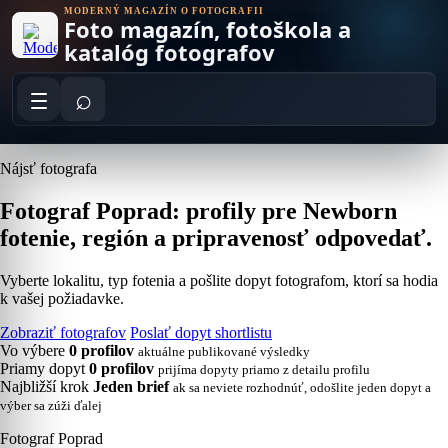
Skip
MODERNÝ MAGAZÍN O FOTOGRAFII
Foto magazín, fotoškola a
to
content
katalóg fotografov
⌕
Nájsť fotografa
Fotograf Poprad: profily pre Newborn
fotenie, región a pripravenosť odpovedať.
Vyberte lokalitu, typ fotenia a pošlite dopyt fotografom, ktorí sa hodia
k vašej požiadavke.
Zobraziť fotografov
Poslať dopyt shortlistu
Vo výbere
0 profilov
aktuálne publikované výsledky
Priamy dopyt
0 profilov
prijíma dopyty priamo z detailu profilu
Najbližší krok
Jeden brief
ak sa neviete rozhodnúť, odošlite jeden dopyt a
výber sa zúži ďalej
Fotograf Poprad