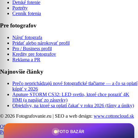
Detské fotenie
Portréty
Cenník fotenia
Pre fotografov
Nájsť fotografa
Pridať alebo nárokovať profil
Pro / Business profil
Kredity pre fotografov
Reklama a PR
Najnovšie články
Prečo neprichádzajú nové fotografické tlačiarne — a čo sa oplatí
kúpiť v 2026
Aputure STORM CS32: LED svetlo, ktoré chce poraziť 4K
HMI (a napájať zo zásuvky)
Objektívy, na ktoré sa oplatí čakať v roku 2026 (fámy a úniky)
© 2026 Fotografovanie.eu
|
SEO a web design:
www.cottoncloud.sk
Obchodné podmienky
|
Ochrana osobných údajov
|
Cookies
|
FOTO BAZÁR
Podmienky používania