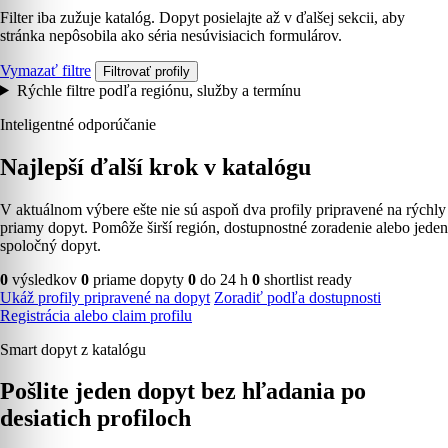
Filter iba zužuje katalóg. Dopyt posielajte až v ďalšej sekcii, aby
stránka nepôsobila ako séria nesúvisiacich formulárov.
Vymazať filtre
Filtrovať profily
Rýchle filtre podľa regiónu, služby a termínu
Inteligentné odporúčanie
Najlepší ďalší krok v katalógu
V aktuálnom výbere ešte nie sú aspoň dva profily pripravené na rýchly
priamy dopyt. Pomôže širší región, dostupnostné zoradenie alebo jeden
spoločný dopyt.
0
výsledkov
0
priame dopyty
0
do 24 h
0
shortlist ready
Ukáž profily pripravené na dopyt
Zoradiť podľa dostupnosti
Registrácia alebo claim profilu
Smart dopyt z katalógu
Pošlite jeden dopyt bez hľadania po
desiatich profiloch