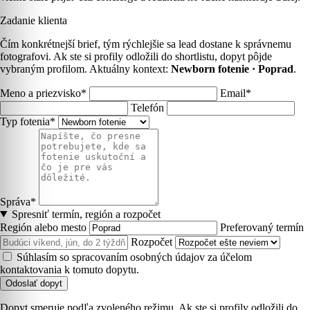
Zadanie klienta
Čím konkrétnejší brief, tým rýchlejšie sa lead dostane k správnemu
fotografovi. Ak ste si profily odložili do shortlistu, dopyt pôjde
vybraným profilom. Aktuálny kontext:
Newborn fotenie · Poprad
.
Meno a priezvisko*
Email*
Telefón
Typ fotenia*
Správa*
Spresniť termín, región a rozpočet
Región alebo mesto
Preferovaný termín
Rozpočet
Súhlasím so spracovaním osobných údajov za účelom
kontaktovania k tomuto dopytu.
Odoslať dopyt
Dopyt smeruje podľa zvoleného režimu. Ak ste si profily odložili do