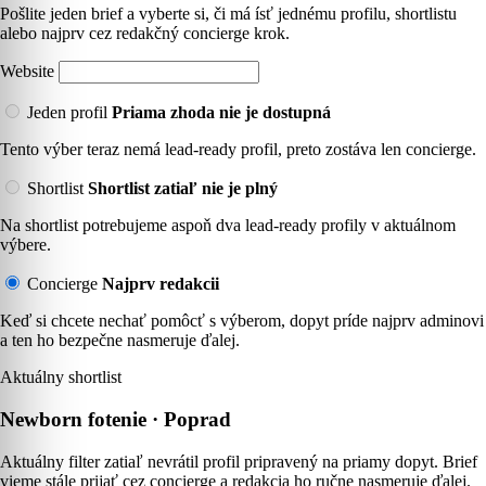
Pošlite jeden brief a vyberte si, či má ísť jednému profilu, shortlistu
alebo najprv cez redakčný concierge krok.
Website
Jeden profil
Priama zhoda nie je dostupná
Tento výber teraz nemá lead-ready profil, preto zostáva len concierge.
Shortlist
Shortlist zatiaľ nie je plný
Na shortlist potrebujeme aspoň dva lead-ready profily v aktuálnom
výbere.
Concierge
Najprv redakcii
Keď si chcete nechať pomôcť s výberom, dopyt príde najprv adminovi
a ten ho bezpečne nasmeruje ďalej.
Aktuálny shortlist
Newborn fotenie · Poprad
Aktuálny filter zatiaľ nevrátil profil pripravený na priamy dopyt. Brief
vieme stále prijať cez concierge a redakcia ho ručne nasmeruje ďalej.