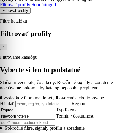
Filtrovať profily
Som fotograf
Filtrovať profily
Filtre katalógu
Filtrovať profily
×
Filtrovanie katalógu
Vyberte si len to podstatné
Stačia tri veci: kde, čo a kedy. Rozšírené signály a zoradenie
nechávame bokom, aby katalóg nepôsobil preplnene.
0
výsledkov
0
priame dopyty
0
overené alebo topované
Hľadať
Región
Typ fotenia
Termín / dostupnosť
Pokročilé filtre, signály profilu a zoradenie