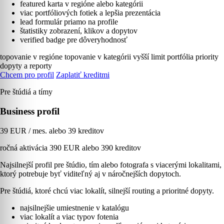
featured karta v regióne alebo kategórii
viac portfóliových fotiek a lepšia prezentácia
lead formulár priamo na profile
štatistiky zobrazení, klikov a dopytov
verified badge pre dôveryhodnosť
topovanie v regióne
topovanie v kategórii
vyšší limit portfólia
priority
dopyty a reporty
Chcem pro profil
Zaplatiť kreditmi
Pre štúdiá a tímy
Business profil
39 EUR / mes. alebo 39 kreditov
ročná aktivácia 390 EUR alebo 390 kreditov
Najsilnejší profil pre štúdio, tím alebo fotografa s viacerými lokalitami,
ktorý potrebuje byť viditeľný aj v náročnejších dopytoch.
Pre štúdiá, ktoré chcú viac lokalít, silnejší routing a prioritné dopyty.
najsilnejšie umiestnenie v katalógu
viac lokalít a viac typov fotenia