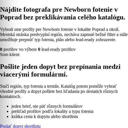
Nájdite fotografa pre Newborn fotenie v
Poprad bez preklikávania celého katalógu.
Vybrali sme profily pre Newborn fotenie v lokalite Poprad a okolí.
Mestská stránka predvyplní región, necháva zapnuté bežné filtre a stále
umožňuje prepnúť typ fotenia, plán alebo lead-ready zobrazenie.
0
profilov vo výbere
0
lead-ready profilov
Som klient
Pošlite jeden dopyt bez prepínania medzi
viacerými formulármi.
Stačí región, typ fotenia a termín. Katalóg potom pomôže vybrať
vhodné profily a dopyt pošlete bez hľadania po desiatich rôznych
kontaktoch.
jeden brief, nie päť rôznych formulárov
prehľad profilov podľa lokality a typu fotenia
krátka cesta k dopytu alebo shortlistu
Poslať dopyt shortlistu