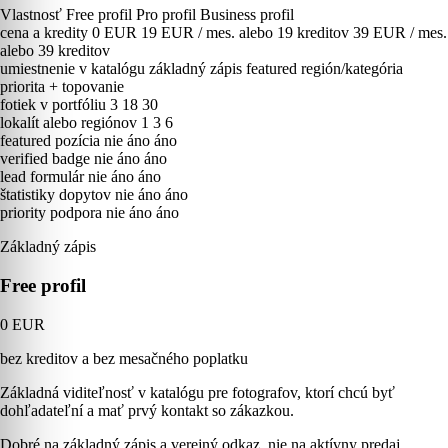
Vlastnosť
Free profil
Pro profil
Business profil
cena a kredity
0 EUR
19 EUR / mes. alebo 19 kreditov
39 EUR / mes.
alebo 39 kreditov
umiestnenie v katalógu
základný zápis
featured región/kategória
priorita + topovanie
fotiek v portfóliu
3
18
30
lokalít alebo regiónov
1
3
6
featured pozícia
nie
áno
áno
verified badge
nie
áno
áno
lead formulár
nie
áno
áno
štatistiky dopytov
nie
áno
áno
priority podpora
nie
áno
áno
Základný zápis
Free profil
0 EUR
bez kreditov a bez mesačného poplatku
Základná viditeľnosť v katalógu pre fotografov, ktorí chcú byť
dohľadateľní a mať prvý kontakt so zákazkou.
Dobré na základný zápis a verejný odkaz, nie na aktívny predaj