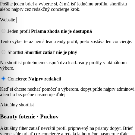
Pošlite jeden brief a vyberte si, či má ísť jednému profilu, shortlistu
alebo najprv cez redakčný concierge krok.
Website
Jeden profil
Priama zhoda nie je dostupná
Tento výber teraz nemá lead-ready profil, preto zostáva len concierge.
Shortlist
Shortlist zatiaľ nie je plný
Na shortlist potrebujeme aspoň dva lead-ready profily v aktuálnom
výbere.
Concierge
Najprv redakcii
Keď si chcete nechať pomôcť s výberom, dopyt príde najprv adminovi
a ten ho bezpečne nasmeruje ďalej.
Aktuálny shortlist
Beauty fotenie · Puchov
Aktuálny filter zatiaľ nevrátil profil pripravený na priamy dopyt. Brief
vieme stále prijať cez concierge a redakcia ho ručne nasmeruje ďalej.