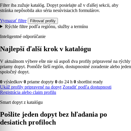
Filter iba zužuje katalóg. Dopyt posielajte až v ďalšej sekcii, aby
stránka nepôsobila ako séria nesúvisiacich formulárov.
Vymazať filtre
Filtrovať profily
Rýchle filtre podľa regiónu, služby a termínu
Inteligentné odporúčanie
Najlepší ďalší krok v katalógu
V aktuálnom výbere ešte nie sú aspoň dva profily pripravené na rýchly
priamy dopyt. Pomôže širší región, dostupnostné zoradenie alebo jeden
spoločný dopyt.
0
výsledkov
0
priame dopyty
0
do 24 h
0
shortlist ready
Ukáž profily pripravené na dopyt
Zoradiť podľa dostupnosti
Registrácia alebo claim profilu
Smart dopyt z katalógu
Pošlite jeden dopyt bez hľadania po
desiatich profiloch