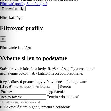
Filtrovať profily
Som fotograf
Filtrovať profily
Filtre katalógu
Filtrovať profily
×
Filtrovanie katalógu
Vyberte si len to podstatné
Stačia tri veci: kde, čo a kedy. Rozšírené signály a zoradenie
nechávame bokom, aby katalóg nepôsobil preplnene.
0
výsledkov
0
priame dopyty
0
overené alebo topované
Hľadať
Región
Typ fotenia
Termín / dostupnosť
Pokročilé filtre, signály profilu a zoradenie