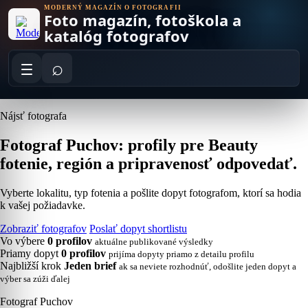
Skip
MODERNÝ MAGAZÍN O FOTOGRAFII
Foto magazín, fotoškola a
to
content
katalóg fotografov
⌕
Nájsť fotografa
Fotograf Puchov: profily pre Beauty
fotenie, región a pripravenosť odpovedať.
Vyberte lokalitu, typ fotenia a pošlite dopyt fotografom, ktorí sa hodia
k vašej požiadavke.
Zobraziť fotografov
Poslať dopyt shortlistu
Vo výbere
0 profilov
aktuálne publikované výsledky
Priamy dopyt
0 profilov
prijíma dopyty priamo z detailu profilu
Najbližší krok
Jeden brief
ak sa neviete rozhodnúť, odošlite jeden dopyt a
výber sa zúži ďalej
Fotograf Puchov