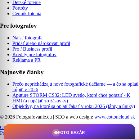
Detské fotenie
Portréty
Cenník fotenia
Pre fotografov
Nájsť fotografa
Pridať alebo nárokovať profil
Pro / Business profil
Kredity pre fotografov
Reklama a PR
Najnovšie články
Prečo neprichádzajú nové fotografické tlačiarne — a čo sa oplatí
kúpiť v 2026
Aputure STORM CS32: LED svetlo, ktoré chce poraziť 4K
HMI (a napájať zo zásuvky)
Objektívy, na ktoré sa oplatí čakať v roku 2026 (fámy a úniky)
© 2026 Fotografovanie.eu
|
SEO a web design:
www.cottoncloud.sk
Obchodné podmienky
|
Ochrana osobných údajov
|
Cookies
|
FOTO BAZÁR
Podmienky používania