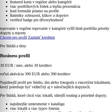
featured karta v regióne alebo kategórii
viac portfóliových fotiek a lepšia prezentácia
lead formulár priamo na profile
štatistiky zobrazení, klikov a dopytov
verified badge pre dôveryhodnosť
topovanie v regióne
topovanie v kategórii
vyšší limit portfólia
priority
dopyty a reporty
Chcem pro profil
Zaplatiť kreditmi
Pre štúdiá a tímy
Business profil
39 EUR / mes. alebo 39 kreditov
ročná aktivácia 390 EUR alebo 390 kreditov
Najsilnejší profil pre štúdio, tím alebo fotografa s viacerými lokalitami,
ktorý potrebuje byť viditeľný aj v náročnejších dopytoch.
Pre štúdiá, ktoré chcú viac lokalít, silnejší routing a prioritné dopyty.
najsilnejšie umiestnenie v katalógu
viac lokalít a viac typov fotenia