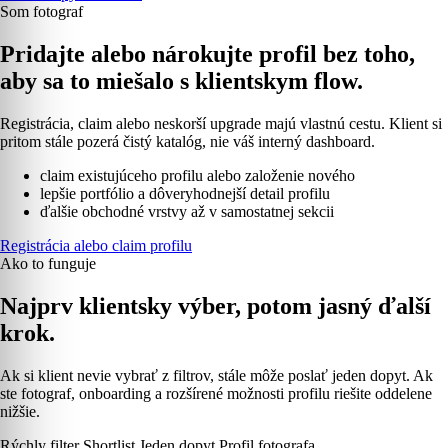
Som fotograf
Pridajte alebo nárokujte profil bez toho,
aby sa to miešalo s klientskym flow.
Registrácia, claim alebo neskorší upgrade majú vlastnú cestu. Klient si
pritom stále pozerá čistý katalóg, nie váš interný dashboard.
claim existujúceho profilu alebo založenie nového
lepšie portfólio a dôveryhodnejší detail profilu
ďalšie obchodné vrstvy až v samostatnej sekcii
Registrácia alebo claim profilu
Ako to funguje
Najprv klientsky výber, potom jasný ďalší
krok.
Ak si klient nevie vybrať z filtrov, stále môže poslať jeden dopyt. Ak
ste fotograf, onboarding a rozšírené možnosti profilu riešite oddelene
nižšie.
Rýchly filter
Shortlist
Jeden dopyt
Profil fotografa