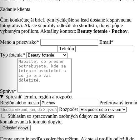
Zadanie klienta
Čím konkrétnejší brief, tým rýchlejšie sa lead dostane k správnemu
fotografovi. Ak ste si profily odložili do shortlistu, dopyt pôjde
vybraným profilom. Aktuálny kontext:
Beauty fotenie · Puchov
.
Meno a priezvisko*
Email*
Telefón
Typ fotenia*
Správa*
Spresniť termín, región a rozpočet
Región alebo mesto
Preferovaný termín
Rozpočet
Súhlasím so spracovaním osobných údajov za účelom
kontaktovania k tomuto dopytu.
Odoslať dopyt
Dopyt smeruje podľa zvoleného režimu. Ak ste si profily odložili do