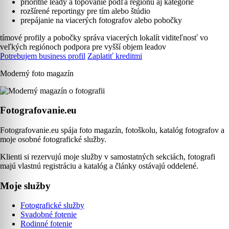
prioritné leady a topovanie podľa regiónu aj kategórie
rozšírené reportingy pre tím alebo štúdio
prepájanie na viacerých fotografov alebo pobočky
tímové profily a pobočky
správa viacerých lokalít
viditeľnosť vo
veľkých regiónoch
podpora pre vyšší objem leadov
Potrebujem business profil
Zaplatiť kreditmi
Moderný foto magazín
Fotografovanie.eu
Fotografovanie.eu spája foto magazín, fotoškolu, katalóg fotografov a
moje osobné fotografické služby.
Klienti si rezervujú moje služby v samostatných sekciách, fotografi
majú vlastnú registráciu a katalóg a články ostávajú oddelené.
Moje služby
Fotografické služby
Svadobné fotenie
Rodinné fotenie