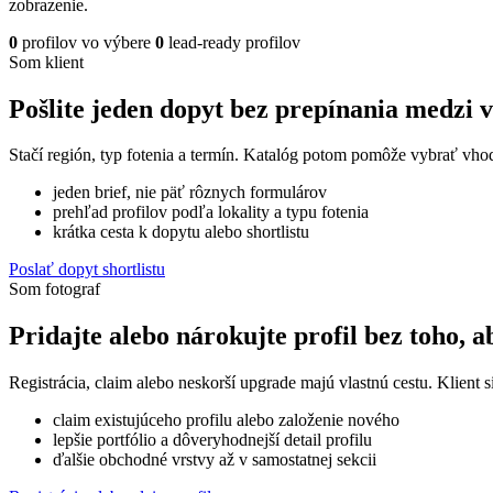
zobrazenie.
0
profilov vo výbere
0
lead-ready profilov
Som klient
Pošlite jeden dopyt bez prepínania medzi 
Stačí región, typ fotenia a termín. Katalóg potom pomôže vybrať vhod
jeden brief, nie päť rôznych formulárov
prehľad profilov podľa lokality a typu fotenia
krátka cesta k dopytu alebo shortlistu
Poslať dopyt shortlistu
Som fotograf
Pridajte alebo nárokujte profil bez toho, a
Registrácia, claim alebo neskorší upgrade majú vlastnú cestu. Klient si
claim existujúceho profilu alebo založenie nového
lepšie portfólio a dôveryhodnejší detail profilu
ďalšie obchodné vrstvy až v samostatnej sekcii