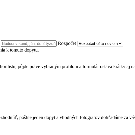
n
Rozpočet
ia k tomuto dopytu.
hortlistu, pôjde práve vybraným profilom a formulár ostáva krátky aj n
te rozhodnúť, pošlite jeden dopyt a vhodných fotografov dohľadáme za vás