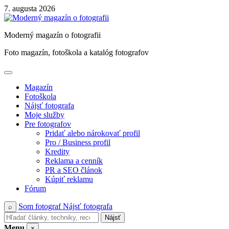
Skip
7. augusta 2026
to
content
Moderný magazín o fotografii
Foto magazín, fotoškola a katalóg fotografov
Magazín
Fotoškola
Nájsť fotografa
Moje služby
Pre fotografov
Pridať alebo nárokovať profil
Pro / Business profil
Kredity
Reklama a cenník
PR a SEO článok
Kúpiť reklamu
Fórum
Som fotograf
Nájsť fotografa
⌕
Nájsť
Menu
×