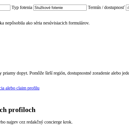
Typ fotenia
Termín / dostupnosť
ánka nepôsobila ako séria nesúvisiacich formulárov.
ly priamy dopyt. Pomôže širší región, dostupnostné zoradenie alebo jed
cia alebo claim profilu
ich profiloch
 alebo najprv cez redakčný concierge krok.