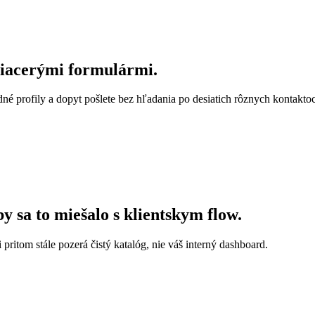
viacerými formulármi.
né profily a dopyt pošlete bez hľadania po desiatich rôznych kontakto
by sa to miešalo s klientskym flow.
 pritom stále pozerá čistý katalóg, nie váš interný dashboard.