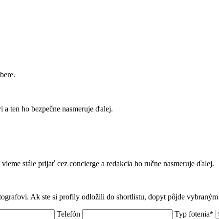
bere.
 a ten ho bezpečne nasmeruje ďalej.
f vieme stále prijať cez concierge a redakcia ho ručne nasmeruje ďalej.
tografovi. Ak ste si profily odložili do shortlistu, dopyt pôjde vybraný
Telefón
Typ fotenia*