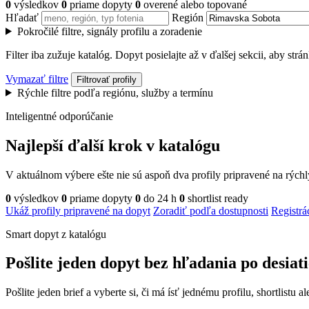
0
výsledkov
0
priame dopyty
0
overené alebo topované
Hľadať
Región
Pokročilé filtre, signály profilu a zoradenie
Filter iba zužuje katalóg. Dopyt posielajte až v ďalšej sekcii, aby str
Vymazať filtre
Filtrovať profily
Rýchle filtre podľa regiónu, služby a termínu
Inteligentné odporúčanie
Najlepší ďalší krok v katalógu
V aktuálnom výbere ešte nie sú aspoň dva profily pripravené na rých
0
výsledkov
0
priame dopyty
0
do 24 h
0
shortlist ready
Ukáž profily pripravené na dopyt
Zoradiť podľa dostupnosti
Registrá
Smart dopyt z katalógu
Pošlite jeden dopyt bez hľadania po desiat
Pošlite jeden brief a vyberte si, či má ísť jednému profilu, shortlistu