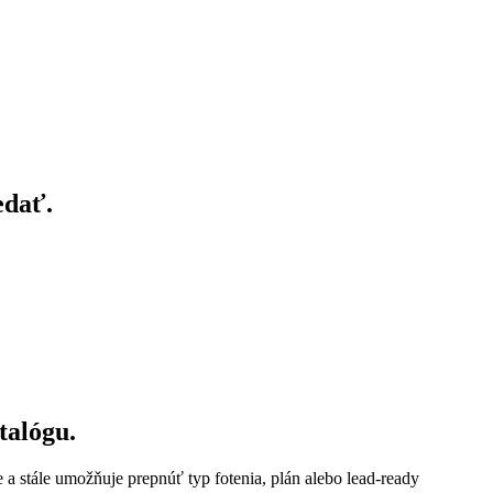
edať.
talógu.
e a stále umožňuje prepnúť typ fotenia, plán alebo lead-ready