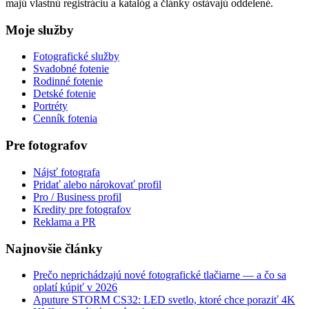
majú vlastnú registráciu a katalóg a články ostávajú oddelené.
Moje služby
Fotografické služby
Svadobné fotenie
Rodinné fotenie
Detské fotenie
Portréty
Cenník fotenia
Pre fotografov
Nájsť fotografa
Pridať alebo nárokovať profil
Pro / Business profil
Kredity pre fotografov
Reklama a PR
Najnovšie články
Prečo neprichádzajú nové fotografické tlačiarne — a čo sa
oplatí kúpiť v 2026
Aputure STORM CS32: LED svetlo, ktoré chce poraziť 4K