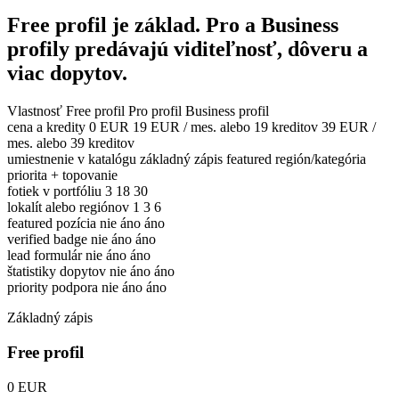
Free profil je základ. Pro a Business
profily predávajú viditeľnosť, dôveru a
viac dopytov.
Vlastnosť
Free profil
Pro profil
Business profil
cena a kredity
0 EUR
19 EUR / mes. alebo 19 kreditov
39 EUR /
mes. alebo 39 kreditov
umiestnenie v katalógu
základný zápis
featured región/kategória
priorita + topovanie
fotiek v portfóliu
3
18
30
lokalít alebo regiónov
1
3
6
featured pozícia
nie
áno
áno
verified badge
nie
áno
áno
lead formulár
nie
áno
áno
štatistiky dopytov
nie
áno
áno
priority podpora
nie
áno
áno
Základný zápis
Free profil
0 EUR