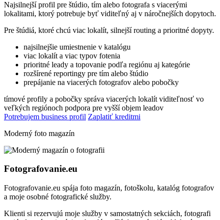
Najsilnejší profil pre štúdio, tím alebo fotografa s viacerými
lokalitami, ktorý potrebuje byť viditeľný aj v náročnejších dopytoch.
Pre štúdiá, ktoré chcú viac lokalít, silnejší routing a prioritné dopyty.
najsilnejšie umiestnenie v katalógu
viac lokalít a viac typov fotenia
prioritné leady a topovanie podľa regiónu aj kategórie
rozšírené reportingy pre tím alebo štúdio
prepájanie na viacerých fotografov alebo pobočky
tímové profily a pobočky
správa viacerých lokalít
viditeľnosť vo
veľkých regiónoch
podpora pre vyšší objem leadov
Potrebujem business profil
Zaplatiť kreditmi
Moderný foto magazín
Fotografovanie.eu
Fotografovanie.eu spája foto magazín, fotoškolu, katalóg fotografov
a moje osobné fotografické služby.
Klienti si rezervujú moje služby v samostatných sekciách, fotografi