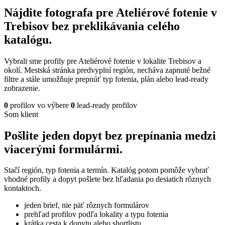
Nájdite fotografa pre Ateliérové fotenie v
Trebisov bez preklikávania celého
katalógu.
Vybrali sme profily pre Ateliérové fotenie v lokalite Trebisov a
okolí. Mestská stránka predvyplní región, necháva zapnuté bežné
filtre a stále umožňuje prepnúť typ fotenia, plán alebo lead-ready
zobrazenie.
0
profilov vo výbere
0
lead-ready profilov
Som klient
Pošlite jeden dopyt bez prepínania medzi
viacerými formulármi.
Stačí región, typ fotenia a termín. Katalóg potom pomôže vybrať
vhodné profily a dopyt pošlete bez hľadania po desiatich rôznych
kontaktoch.
jeden brief, nie päť rôznych formulárov
prehľad profilov podľa lokality a typu fotenia
krátka cesta k dopytu alebo shortlistu