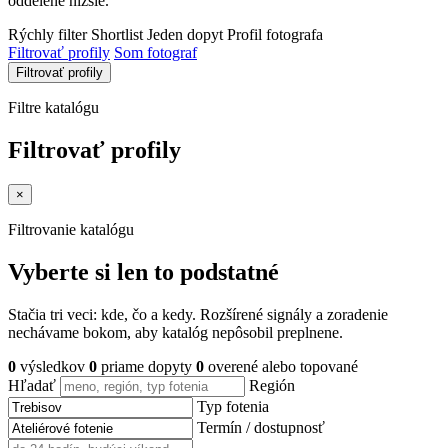
oddelene nižšie.
Rýchly filter
Shortlist
Jeden dopyt
Profil fotografa
Filtrovať profily
Som fotograf
Filtrovať profily
Filtre katalógu
Filtrovať profily
×
Filtrovanie katalógu
Vyberte si len to podstatné
Stačia tri veci: kde, čo a kedy. Rozšírené signály a zoradenie
nechávame bokom, aby katalóg nepôsobil preplnene.
0
výsledkov
0
priame dopyty
0
overené alebo topované
Hľadať
Región
Typ fotenia
Termín / dostupnosť