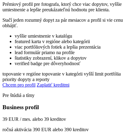
Prémiový profil pre fotografa, ktorý chce viac dopytov, vyššie
umiestnenie a lepšie preukázateľnú hodnotu pre klienta.
Stačí jeden rozumný dopyt za pár mesiacov a profil si vie cenu
obhájiť.
vyššie umiestnenie v katalógu
featured karta v regióne alebo kategórii
viac portfóliových fotiek a lepšia prezentácia
lead formulár priamo na profile
štatistiky zobrazení, klikov a dopytov
verified badge pre dôveryhodnosť
topovanie v regióne
topovanie v kategórii
vyšší limit portfólia
priority dopyty a reporty
Chcem pro profil
Zaplatiť kreditmi
Pre štúdiá a tímy
Business profil
39 EUR / mes. alebo 39 kreditov
ročná aktivácia 390 EUR alebo 390 kreditov