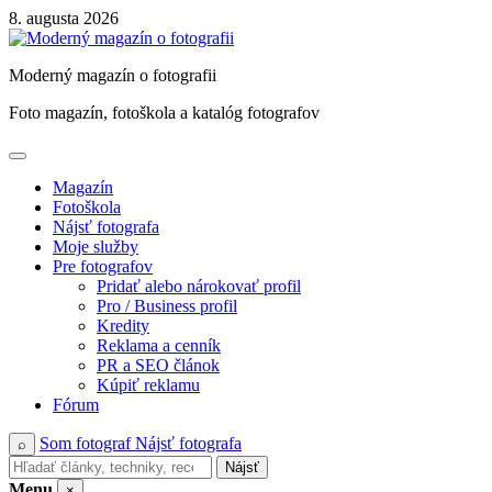
Skip
8. augusta 2026
to
content
Moderný magazín o fotografii
Foto magazín, fotoškola a katalóg fotografov
Magazín
Fotoškola
Nájsť fotografa
Moje služby
Pre fotografov
Pridať alebo nárokovať profil
Pro / Business profil
Kredity
Reklama a cenník
PR a SEO článok
Kúpiť reklamu
Fórum
Som fotograf
Nájsť fotografa
⌕
Nájsť
Menu
×