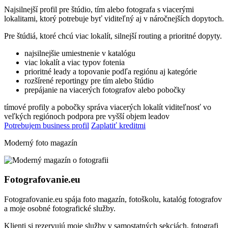
Najsilnejší profil pre štúdio, tím alebo fotografa s viacerými
lokalitami, ktorý potrebuje byť viditeľný aj v náročnejších dopytoch.
Pre štúdiá, ktoré chcú viac lokalít, silnejší routing a prioritné dopyty.
najsilnejšie umiestnenie v katalógu
viac lokalít a viac typov fotenia
prioritné leady a topovanie podľa regiónu aj kategórie
rozšírené reportingy pre tím alebo štúdio
prepájanie na viacerých fotografov alebo pobočky
tímové profily a pobočky
správa viacerých lokalít
viditeľnosť vo
veľkých regiónoch
podpora pre vyšší objem leadov
Potrebujem business profil
Zaplatiť kreditmi
Moderný foto magazín
Fotografovanie.eu
Fotografovanie.eu spája foto magazín, fotoškolu, katalóg fotografov
a moje osobné fotografické služby.
Klienti si rezervujú moje služby v samostatných sekciách, fotografi