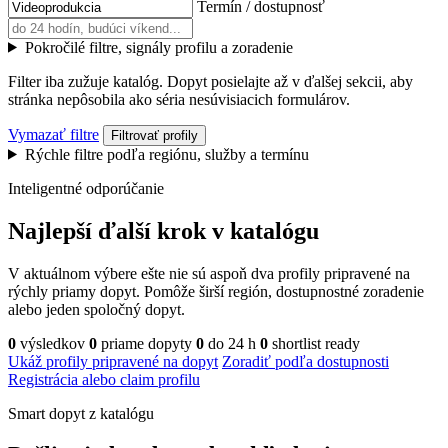
Termín / dostupnosť
Pokročilé filtre, signály profilu a zoradenie
Filter iba zužuje katalóg. Dopyt posielajte až v ďalšej sekcii, aby
stránka nepôsobila ako séria nesúvisiacich formulárov.
Vymazať filtre
Filtrovať profily
Rýchle filtre podľa regiónu, služby a termínu
Inteligentné odporúčanie
Najlepší ďalší krok v katalógu
V aktuálnom výbere ešte nie sú aspoň dva profily pripravené na
rýchly priamy dopyt. Pomôže širší región, dostupnostné zoradenie
alebo jeden spoločný dopyt.
0
výsledkov
0
priame dopyty
0
do 24 h
0
shortlist ready
Ukáž profily pripravené na dopyt
Zoradiť podľa dostupnosti
Registrácia alebo claim profilu
Smart dopyt z katalógu