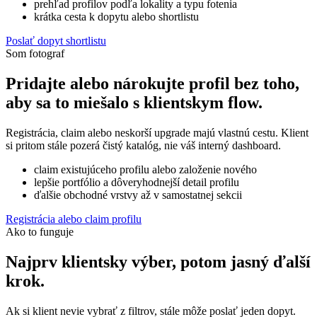
prehľad profilov podľa lokality a typu fotenia
krátka cesta k dopytu alebo shortlistu
Poslať dopyt shortlistu
Som fotograf
Pridajte alebo nárokujte profil bez toho,
aby sa to miešalo s klientskym flow.
Registrácia, claim alebo neskorší upgrade majú vlastnú cestu. Klient
si pritom stále pozerá čistý katalóg, nie váš interný dashboard.
claim existujúceho profilu alebo založenie nového
lepšie portfólio a dôveryhodnejší detail profilu
ďalšie obchodné vrstvy až v samostatnej sekcii
Registrácia alebo claim profilu
Ako to funguje
Najprv klientsky výber, potom jasný ďalší
krok.
Ak si klient nevie vybrať z filtrov, stále môže poslať jeden dopyt.