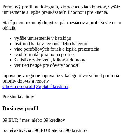
Prémiový profil pre fotografa, ktorý chce viac dopytov, vyššie
umiestnenie a lepšie preukázateľnú hodnotu pre klienta.
Stačí jeden rozumný dopyt za pár mesiacov a profil si vie cenu
obhájiť.
vyššie umiestnenie v katalógu
featured karta v regióne alebo kategórii
viac portfóliových fotiek a lepšia prezentácia
lead formulár priamo na profile
štatistiky zobrazení, klikov a dopytov
verified badge pre dôveryhodnosť
topovanie v regióne
topovanie v kategórii
vyšší limit portfólia
priority dopyty a reporty
Chcem pro profil
Zaplatiť kreditmi
Pre štúdiá a tímy
Business profil
39 EUR / mes. alebo 39 kreditov
ročná aktivácia 390 EUR alebo 390 kreditov