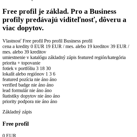
Free profil je základ. Pro a Business
profily predávajú viditeľnosť, dôveru a
viac dopytov.
Vlastnosť
Free profil
Pro profil
Business profil
cena a kredity
0 EUR
19 EUR / mes. alebo 19 kreditov
39 EUR /
mes. alebo 39 kreditov
umiestnenie v katalógu
základný zápis
featured región/kategória
priorita + topovanie
fotiek v portfóliu
3
18
30
lokalít alebo regiónov
1
3
6
featured pozícia
nie
áno
áno
verified badge
nie
áno
áno
lead formulár
nie
áno
áno
štatistiky dopytov
nie
áno
áno
priority podpora
nie
áno
áno
Základný zápis
Free profil
0 EUR