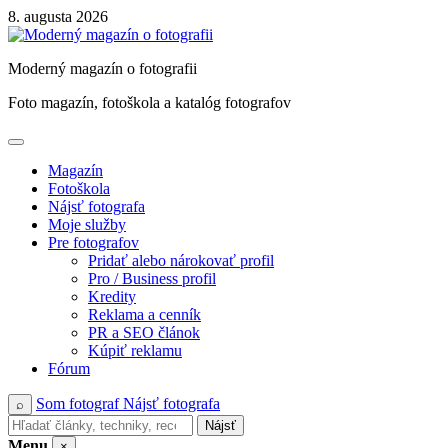
Skip
8. augusta 2026
to
content
Moderný magazín o fotografii
Foto magazín, fotoškola a katalóg fotografov
Magazín
Fotoškola
Nájsť fotografa
Moje služby
Pre fotografov
Pridať alebo nárokovať profil
Pro / Business profil
Kredity
Reklama a cenník
PR a SEO článok
Kúpiť reklamu
Fórum
Som fotograf
Nájsť fotografa
⌕
Nájsť
Menu
×