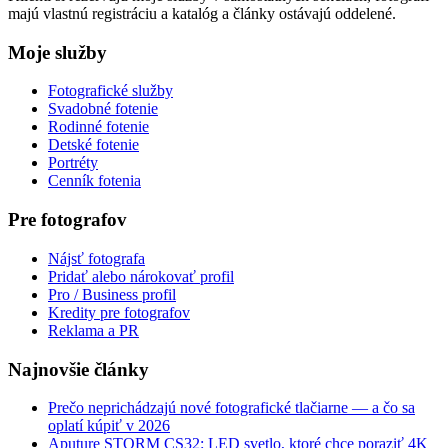
majú vlastnú registráciu a katalóg a články ostávajú oddelené.
Moje služby
Fotografické služby
Svadobné fotenie
Rodinné fotenie
Detské fotenie
Portréty
Cenník fotenia
Pre fotografov
Nájsť fotografa
Pridať alebo nárokovať profil
Pro / Business profil
Kredity pre fotografov
Reklama a PR
Najnovšie články
Prečo neprichádzajú nové fotografické tlačiarne — a čo sa
oplatí kúpiť v 2026
Aputure STORM CS32: LED svetlo, ktoré chce poraziť 4K