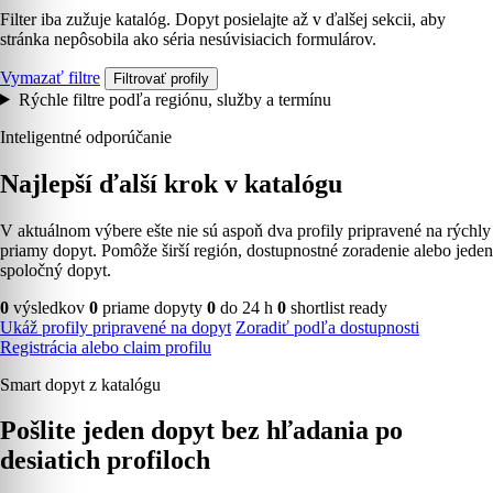
Filter iba zužuje katalóg. Dopyt posielajte až v ďalšej sekcii, aby
stránka nepôsobila ako séria nesúvisiacich formulárov.
Vymazať filtre
Filtrovať profily
Rýchle filtre podľa regiónu, služby a termínu
Inteligentné odporúčanie
Najlepší ďalší krok v katalógu
V aktuálnom výbere ešte nie sú aspoň dva profily pripravené na rýchly
priamy dopyt. Pomôže širší región, dostupnostné zoradenie alebo jeden
spoločný dopyt.
0
výsledkov
0
priame dopyty
0
do 24 h
0
shortlist ready
Ukáž profily pripravené na dopyt
Zoradiť podľa dostupnosti
Registrácia alebo claim profilu
Smart dopyt z katalógu
Pošlite jeden dopyt bez hľadania po
desiatich profiloch