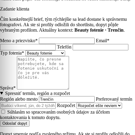
Zadanie klienta
Čím konkrétnejší brief, tým rýchlejšie sa lead dostane k správnemu
fotografovi. Ak ste si profily odložili do shortlistu, dopyt pôjde
vybraným profilom. Aktuálny kontext:
Beauty fotenie · Trenčín
.
Meno a priezvisko*
Email*
Telefón
Typ fotenia*
Správa*
Spresniť termín, región a rozpočet
Región alebo mesto
Preferovaný termín
Rozpočet
Súhlasím so spracovaním osobných údajov za účelom
kontaktovania k tomuto dopytu.
Odoslať dopyt
Dopyt smeruje podľa zvoleného režimu. Ak ste si profily odložili do