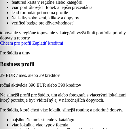
featured karta v regióne alebo kategórii
viac portfóliových fotiek a lepšia prezentácia
lead formulár priamo na profile
štatistiky zobrazení, klikov a dopytov
verified badge pre dôveryhodnosť
topovanie v regióne
topovanie v kategórii
vyšší limit portfólia
priority
dopyty a reporty
Chcem pro profil
Zaplatiť kreditmi
Pre štúdiá a tímy
Business profil
39 EUR / mes. alebo 39 kreditov
ročná aktivácia 390 EUR alebo 390 kreditov
Najsilnejší profil pre štúdio, tím alebo fotografa s viacerými lokalitami,
ktorý potrebuje byť viditeľný aj v náročnejších dopytoch.
Pre štúdiá, ktoré chcú viac lokalít, silnejší routing a prioritné dopyty.
najsilnejšie umiestnenie v katalógu
viac lokalít a viac typov fotenia