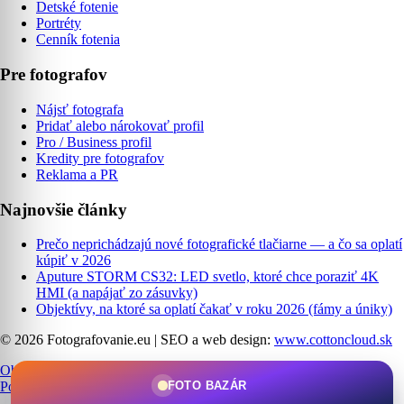
Detské fotenie
Portréty
Cenník fotenia
Pre fotografov
Nájsť fotografa
Pridať alebo nárokovať profil
Pro / Business profil
Kredity pre fotografov
Reklama a PR
Najnovšie články
Prečo neprichádzajú nové fotografické tlačiarne — a čo sa oplatí
kúpiť v 2026
Aputure STORM CS32: LED svetlo, ktoré chce poraziť 4K
HMI (a napájať zo zásuvky)
Objektívy, na ktoré sa oplatí čakať v roku 2026 (fámy a úniky)
© 2026 Fotografovanie.eu
|
SEO a web design:
www.cottoncloud.sk
Obchodné podmienky
|
Ochrana osobných údajov
|
Cookies
|
FOTO BAZÁR
Podmienky používania