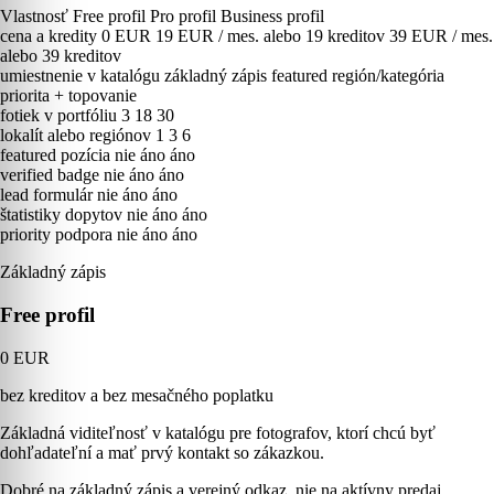
Vlastnosť
Free profil
Pro profil
Business profil
cena a kredity
0 EUR
19 EUR / mes. alebo 19 kreditov
39 EUR / mes.
alebo 39 kreditov
umiestnenie v katalógu
základný zápis
featured región/kategória
priorita + topovanie
fotiek v portfóliu
3
18
30
lokalít alebo regiónov
1
3
6
featured pozícia
nie
áno
áno
verified badge
nie
áno
áno
lead formulár
nie
áno
áno
štatistiky dopytov
nie
áno
áno
priority podpora
nie
áno
áno
Základný zápis
Free profil
0 EUR
bez kreditov a bez mesačného poplatku
Základná viditeľnosť v katalógu pre fotografov, ktorí chcú byť
dohľadateľní a mať prvý kontakt so zákazkou.
Dobré na základný zápis a verejný odkaz, nie na aktívny predaj