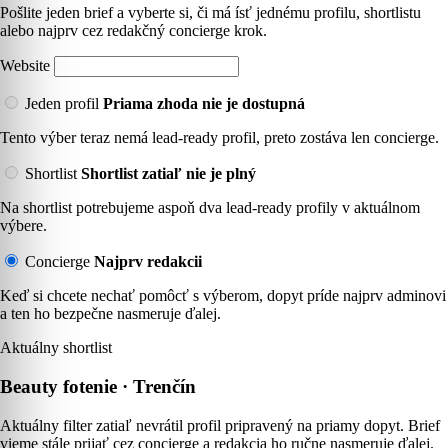
Pošlite jeden brief a vyberte si, či má ísť jednému profilu, shortlistu
alebo najprv cez redakčný concierge krok.
Website
Jeden profil
Priama zhoda nie je dostupná
Tento výber teraz nemá lead-ready profil, preto zostáva len concierge.
Shortlist
Shortlist zatiaľ nie je plný
Na shortlist potrebujeme aspoň dva lead-ready profily v aktuálnom
výbere.
Concierge
Najprv redakcii
Keď si chcete nechať pomôcť s výberom, dopyt príde najprv adminovi
a ten ho bezpečne nasmeruje ďalej.
Aktuálny shortlist
Beauty fotenie · Trenčín
Aktuálny filter zatiaľ nevrátil profil pripravený na priamy dopyt. Brief
vieme stále prijať cez concierge a redakcia ho ručne nasmeruje ďalej.