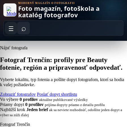
Skip
MODERNÝ MAGAZÍN O FOTOGRAFII
Foto magazín, fotoškola a
to
content
katalóg fotografov
⌕
Nájsť fotografa
Fotograf Trenčín: profily pre Beauty
fotenie, región a pripravenosť odpovedať.
Vyberte lokalitu, typ fotenia a pošlite dopyt fotografom, ktorí sa hodia
k vašej požiadavke.
Zobraziť fotografov
Poslať dopyt shortlistu
Vo výbere
0 profilov
aktuálne publikované výsledky
Priamy dopyt
0 profilov
prijíma dopyty priamo z detailu profilu
Najbližší krok
Jeden brief
ak sa neviete rozhodnúť, odošlite jeden dopyt a
výber sa zúži ďalej
Fotograf Trenčín