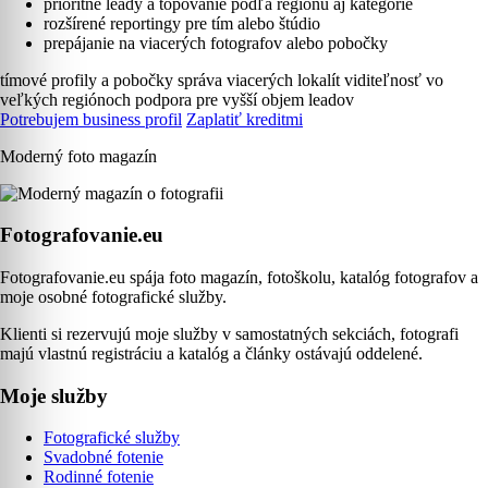
prioritné leady a topovanie podľa regiónu aj kategórie
rozšírené reportingy pre tím alebo štúdio
prepájanie na viacerých fotografov alebo pobočky
tímové profily a pobočky
správa viacerých lokalít
viditeľnosť vo
veľkých regiónoch
podpora pre vyšší objem leadov
Potrebujem business profil
Zaplatiť kreditmi
Moderný foto magazín
Fotografovanie.eu
Fotografovanie.eu spája foto magazín, fotoškolu, katalóg fotografov a
moje osobné fotografické služby.
Klienti si rezervujú moje služby v samostatných sekciách, fotografi
majú vlastnú registráciu a katalóg a články ostávajú oddelené.
Moje služby
Fotografické služby
Svadobné fotenie
Rodinné fotenie