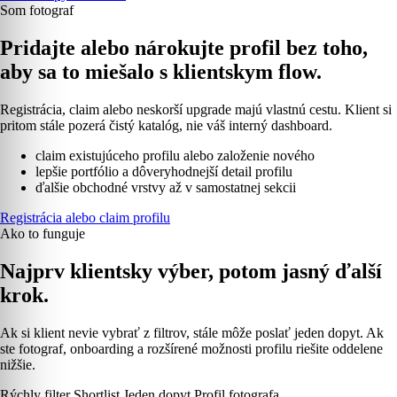
Som fotograf
Pridajte alebo nárokujte profil bez toho,
aby sa to miešalo s klientskym flow.
Registrácia, claim alebo neskorší upgrade majú vlastnú cestu. Klient si
pritom stále pozerá čistý katalóg, nie váš interný dashboard.
claim existujúceho profilu alebo založenie nového
lepšie portfólio a dôveryhodnejší detail profilu
ďalšie obchodné vrstvy až v samostatnej sekcii
Registrácia alebo claim profilu
Ako to funguje
Najprv klientsky výber, potom jasný ďalší
krok.
Ak si klient nevie vybrať z filtrov, stále môže poslať jeden dopyt. Ak
ste fotograf, onboarding a rozšírené možnosti profilu riešite oddelene
nižšie.
Rýchly filter
Shortlist
Jeden dopyt
Profil fotografa