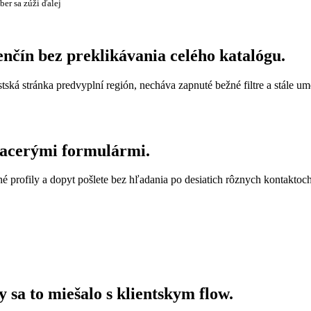
ber sa zúži ďalej
enčín bez preklikávania celého katalógu.
stská stránka predvyplní región, necháva zapnuté bežné filtre a stále u
viacerými formulármi.
é profily a dopyt pošlete bez hľadania po desiatich rôznych kontaktoch
y sa to miešalo s klientskym flow.