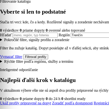
Filtrovanie katalógu
Vyberte si len to podstatné
Stačia tri veci: kde, čo a kedy. Rozšírené signály a zoradenie necháv
0
výsledkov
0
priame dopyty
0
overené alebo topované
Hľadať
Región
Pokročilé filtre, signály profilu a zoradenie
Filter iba zužuje katalóg. Dopyt posielajte až v ďalšej sekcii, aby strá
Vymazať filtre
Filtrovať profily
Rýchle filtre podľa regiónu, služby a termínu
Inteligentné odporúčanie
Najlepší ďalší krok v katalógu
V aktuálnom výbere ešte nie sú aspoň dva profily pripravené na rýchly
0
výsledkov
0
priame dopyty
0
do 24 h
0
shortlist ready
Ukáž profily pripravené na dopyt
Zoradiť podľa dostupnosti
Registráci