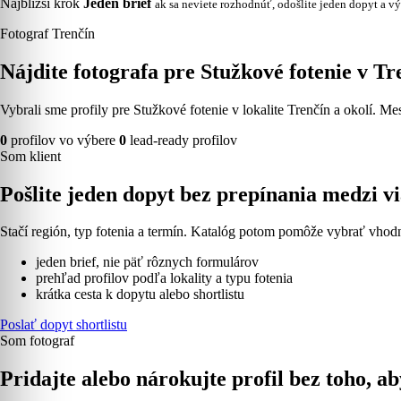
Najbližší krok
Jeden brief
ak sa neviete rozhodnúť, odošlite jeden dopyt a vý
Fotograf Trenčín
Nájdite fotografa pre Stužkové fotenie v Tr
Vybrali sme profily pre Stužkové fotenie v lokalite Trenčín a okolí. Me
0
profilov vo výbere
0
lead-ready profilov
Som klient
Pošlite jeden dopyt bez prepínania medzi 
Stačí región, typ fotenia a termín. Katalóg potom pomôže vybrať vhodn
jeden brief, nie päť rôznych formulárov
prehľad profilov podľa lokality a typu fotenia
krátka cesta k dopytu alebo shortlistu
Poslať dopyt shortlistu
Som fotograf
Pridajte alebo nárokujte profil bez toho, ab