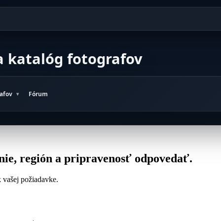
a katalóg fotografov
rafov
Fórum
enie, región a pripravenosť odpovedať.
 k vašej požiadavke.