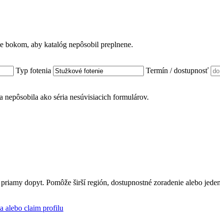
ame bokom, aby katalóg nepôsobil preplnene.
Typ fotenia
Termín / dostupnosť
nka nepôsobila ako séria nesúvisiacich formulárov.
 priamy dopyt. Pomôže širší región, dostupnostné zoradenie alebo jede
a alebo claim profilu