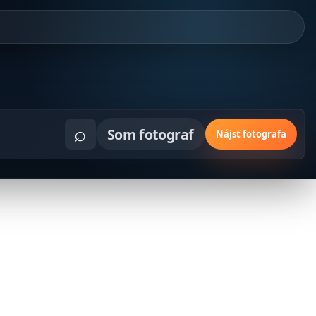
⌕
Som fotograf
Nájsť fotografa