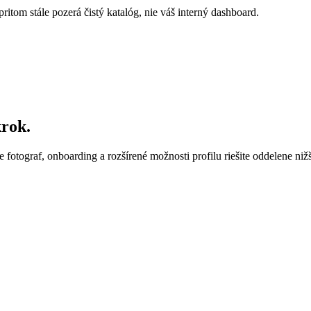
pritom stále pozerá čistý katalóg, nie váš interný dashboard.
krok.
e fotograf, onboarding a rozšírené možnosti profilu riešite oddelene nižš