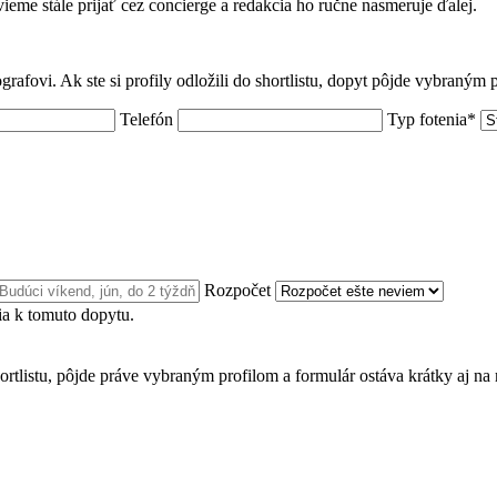
 vieme stále prijať cez concierge a redakcia ho ručne nasmeruje ďalej.
grafovi. Ak ste si profily odložili do shortlistu, dopyt pôjde vybraným
Telefón
Typ fotenia*
Rozpočet
a k tomuto dopytu.
ortlistu, pôjde práve vybraným profilom a formulár ostáva krátky aj na