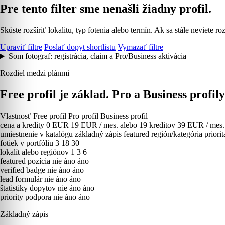
Pre tento filter sme nenašli žiadny profil.
Skúste rozšíriť lokalitu, typ fotenia alebo termín. Ak sa stále neviete
Upraviť filtre
Poslať dopyt shortlistu
Vymazať filtre
Som fotograf: registrácia, claim a Pro/Business aktivácia
Rozdiel medzi plánmi
Free profil je základ. Pro a Business profil
Vlastnosť
Free profil
Pro profil
Business profil
cena a kredity
0 EUR
19 EUR / mes. alebo 19 kreditov
39 EUR / mes. 
umiestnenie v katalógu
základný zápis
featured región/kategória
priori
fotiek v portfóliu
3
18
30
lokalít alebo regiónov
1
3
6
featured pozícia
nie
áno
áno
verified badge
nie
áno
áno
lead formulár
nie
áno
áno
štatistiky dopytov
nie
áno
áno
priority podpora
nie
áno
áno
Základný zápis