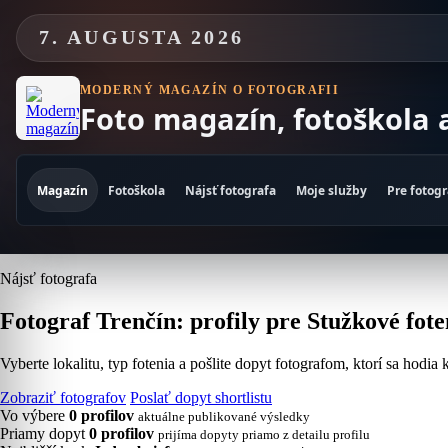
Skip
to
7. AUGUSTA 2026
content
MODERNÝ MAGAZÍN O FOTOGRAFII
Foto magazín, fotoškola 
Magazín
Fotoškola
Nájsť fotografa
Moje služby
Pre fotog
Nájsť fotografa
Fotograf Trenčín: profily pre Stužkové fot
Vyberte lokalitu, typ fotenia a pošlite dopyt fotografom, ktorí sa hodia
Zobraziť fotografov
Poslať dopyt shortlistu
Vo výbere
0 profilov
aktuálne publikované výsledky
Priamy dopyt
0 profilov
prijíma dopyty priamo z detailu profilu