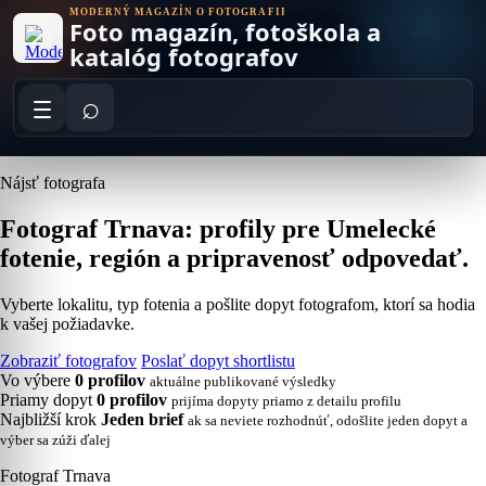
Skip
MODERNÝ MAGAZÍN O FOTOGRAFII
Foto magazín, fotoškola a
to
content
katalóg fotografov
⌕
Nájsť fotografa
Fotograf Trnava: profily pre Umelecké
fotenie, región a pripravenosť odpovedať.
Vyberte lokalitu, typ fotenia a pošlite dopyt fotografom, ktorí sa hodia
k vašej požiadavke.
Zobraziť fotografov
Poslať dopyt shortlistu
Vo výbere
0 profilov
aktuálne publikované výsledky
Priamy dopyt
0 profilov
prijíma dopyty priamo z detailu profilu
Najbližší krok
Jeden brief
ak sa neviete rozhodnúť, odošlite jeden dopyt a
výber sa zúži ďalej
Fotograf Trnava