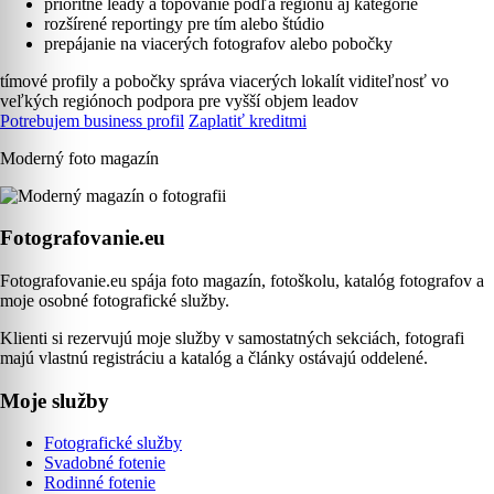
prioritné leady a topovanie podľa regiónu aj kategórie
rozšírené reportingy pre tím alebo štúdio
prepájanie na viacerých fotografov alebo pobočky
tímové profily a pobočky
správa viacerých lokalít
viditeľnosť vo
veľkých regiónoch
podpora pre vyšší objem leadov
Potrebujem business profil
Zaplatiť kreditmi
Moderný foto magazín
Fotografovanie.eu
Fotografovanie.eu spája foto magazín, fotoškolu, katalóg fotografov a
moje osobné fotografické služby.
Klienti si rezervujú moje služby v samostatných sekciách, fotografi
majú vlastnú registráciu a katalóg a články ostávajú oddelené.
Moje služby
Fotografické služby
Svadobné fotenie
Rodinné fotenie