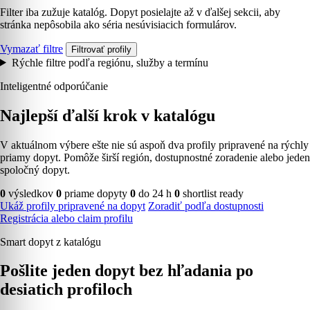
Filter iba zužuje katalóg. Dopyt posielajte až v ďalšej sekcii, aby
stránka nepôsobila ako séria nesúvisiacich formulárov.
Vymazať filtre
Filtrovať profily
Rýchle filtre podľa regiónu, služby a termínu
Inteligentné odporúčanie
Najlepší ďalší krok v katalógu
V aktuálnom výbere ešte nie sú aspoň dva profily pripravené na rýchly
priamy dopyt. Pomôže širší región, dostupnostné zoradenie alebo jeden
spoločný dopyt.
0
výsledkov
0
priame dopyty
0
do 24 h
0
shortlist ready
Ukáž profily pripravené na dopyt
Zoradiť podľa dostupnosti
Registrácia alebo claim profilu
Smart dopyt z katalógu
Pošlite jeden dopyt bez hľadania po
desiatich profiloch