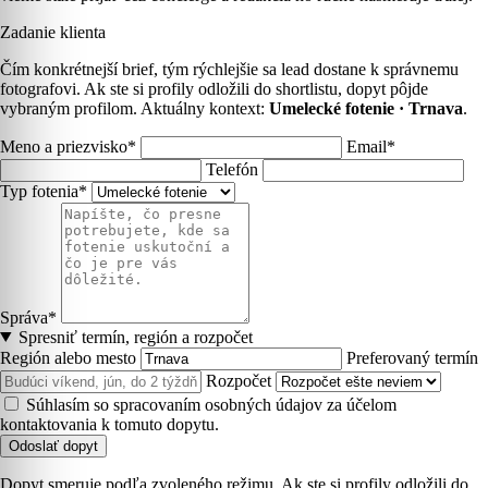
Zadanie klienta
Čím konkrétnejší brief, tým rýchlejšie sa lead dostane k správnemu
fotografovi. Ak ste si profily odložili do shortlistu, dopyt pôjde
vybraným profilom. Aktuálny kontext:
Umelecké fotenie · Trnava
.
Meno a priezvisko*
Email*
Telefón
Typ fotenia*
Správa*
Spresniť termín, región a rozpočet
Región alebo mesto
Preferovaný termín
Rozpočet
Súhlasím so spracovaním osobných údajov za účelom
kontaktovania k tomuto dopytu.
Odoslať dopyt
Dopyt smeruje podľa zvoleného režimu. Ak ste si profily odložili do