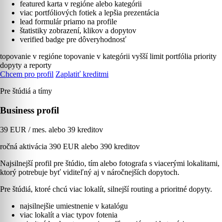
featured karta v regióne alebo kategórii
viac portfóliových fotiek a lepšia prezentácia
lead formulár priamo na profile
štatistiky zobrazení, klikov a dopytov
verified badge pre dôveryhodnosť
topovanie v regióne
topovanie v kategórii
vyšší limit portfólia
priority
dopyty a reporty
Chcem pro profil
Zaplatiť kreditmi
Pre štúdiá a tímy
Business profil
39 EUR / mes. alebo 39 kreditov
ročná aktivácia 390 EUR alebo 390 kreditov
Najsilnejší profil pre štúdio, tím alebo fotografa s viacerými lokalitami,
ktorý potrebuje byť viditeľný aj v náročnejších dopytoch.
Pre štúdiá, ktoré chcú viac lokalít, silnejší routing a prioritné dopyty.
najsilnejšie umiestnenie v katalógu
viac lokalít a viac typov fotenia