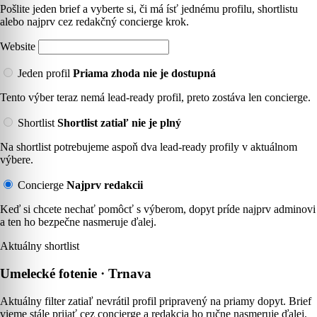
Pošlite jeden brief a vyberte si, či má ísť jednému profilu, shortlistu
alebo najprv cez redakčný concierge krok.
Website
Jeden profil
Priama zhoda nie je dostupná
Tento výber teraz nemá lead-ready profil, preto zostáva len concierge.
Shortlist
Shortlist zatiaľ nie je plný
Na shortlist potrebujeme aspoň dva lead-ready profily v aktuálnom
výbere.
Concierge
Najprv redakcii
Keď si chcete nechať pomôcť s výberom, dopyt príde najprv adminovi
a ten ho bezpečne nasmeruje ďalej.
Aktuálny shortlist
Umelecké fotenie · Trnava
Aktuálny filter zatiaľ nevrátil profil pripravený na priamy dopyt. Brief
vieme stále prijať cez concierge a redakcia ho ručne nasmeruje ďalej.