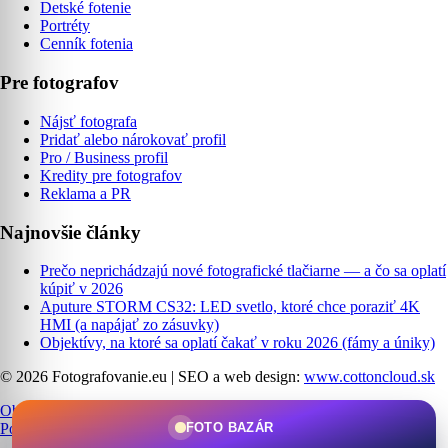
Detské fotenie
Portréty
Cenník fotenia
Pre fotografov
Nájsť fotografa
Pridať alebo nárokovať profil
Pro / Business profil
Kredity pre fotografov
Reklama a PR
Najnovšie články
Prečo neprichádzajú nové fotografické tlačiarne — a čo sa oplatí
kúpiť v 2026
Aputure STORM CS32: LED svetlo, ktoré chce poraziť 4K
HMI (a napájať zo zásuvky)
Objektívy, na ktoré sa oplatí čakať v roku 2026 (fámy a úniky)
© 2026 Fotografovanie.eu
|
SEO a web design:
www.cottoncloud.sk
Obchodné podmienky
|
Ochrana osobných údajov
|
Cookies
|
FOTO BAZÁR
Podmienky používania