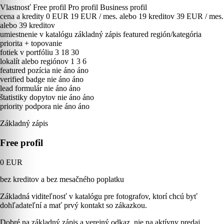
Vlastnosť
Free profil
Pro profil
Business profil
cena a kredity
0 EUR
19 EUR / mes. alebo 19 kreditov
39 EUR / mes.
alebo 39 kreditov
umiestnenie v katalógu
základný zápis
featured región/kategória
priorita + topovanie
fotiek v portfóliu
3
18
30
lokalít alebo regiónov
1
3
6
featured pozícia
nie
áno
áno
verified badge
nie
áno
áno
lead formulár
nie
áno
áno
štatistiky dopytov
nie
áno
áno
priority podpora
nie
áno
áno
Základný zápis
Free profil
0 EUR
bez kreditov a bez mesačného poplatku
Základná viditeľnosť v katalógu pre fotografov, ktorí chcú byť
dohľadateľní a mať prvý kontakt so zákazkou.
Dobré na základný zápis a verejný odkaz, nie na aktívny predaj