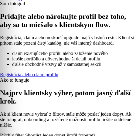
Som fotograf
Pridajte alebo nárokujte profil bez toho,
aby sa to miešalo s klientskym flow.
Registrácia, claim alebo neskorší upgrade majú vlastnú cestu. Klient si
pritom stále pozerá čistý katalóg, nie váš interný dashboard.
claim existujúceho profilu alebo založenie nového
lepšie portfólio a dôveryhodnejší detail profilu
ďalšie obchodné vrstvy až v samostatnej sekcii
Registrácia alebo claim profilu
Ako to funguje
Najprv klientsky výber, potom jasný ďalší
krok.
Ak si klient nevie vybrať z filtrov, stále môže poslať jeden dopyt. Ak
ste fotograf, onboarding a rozšírené možnosti profilu riešite oddelene
nižšie.
Rýchly filter
Shortlist
Jeden dopyt
Profil fotografa