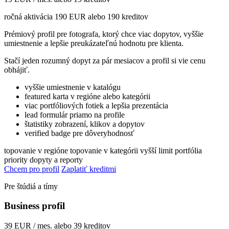
ročná aktivácia 190 EUR alebo 190 kreditov
Prémiový profil pre fotografa, ktorý chce viac dopytov, vyššie
umiestnenie a lepšie preukázateľnú hodnotu pre klienta.
Stačí jeden rozumný dopyt za pár mesiacov a profil si vie cenu
obhájiť.
vyššie umiestnenie v katalógu
featured karta v regióne alebo kategórii
viac portfóliových fotiek a lepšia prezentácia
lead formulár priamo na profile
štatistiky zobrazení, klikov a dopytov
verified badge pre dôveryhodnosť
topovanie v regióne
topovanie v kategórii
vyšší limit portfólia
priority dopyty a reporty
Chcem pro profil
Zaplatiť kreditmi
Pre štúdiá a tímy
Business profil
39 EUR / mes. alebo 39 kreditov