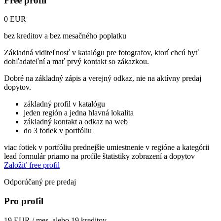
Free profil
0 EUR
bez kreditov a bez mesačného poplatku
Základná viditeľnosť v katalógu pre fotografov, ktorí chcú byť
dohľadateľní a mať prvý kontakt so zákazkou.
Dobré na základný zápis a verejný odkaz, nie na aktívny predaj
dopytov.
základný profil v katalógu
jeden región a jedna hlavná lokalita
základný kontakt a odkaz na web
do 3 fotiek v portfóliu
viac fotiek v portfóliu
prednejšie umiestnenie v regióne a kategórii
lead formulár priamo na profile
štatistiky zobrazení a dopytov
Založiť free profil
Odporúčaný pre predaj
Pro profil
19 EUR / mes. alebo 19 kreditov