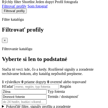
Rýchly filter
Shortlist
Jeden dopyt
Profil fotografa
Filtrovať profily
Som fotograf
Filtrovať profily
Filtre katalógu
Filtrovať profily
×
Filtrovanie katalógu
Vyberte si len to podstatné
Stačia tri veci: kde, čo a kedy. Rozšírené signály a zoradenie
nechávame bokom, aby katalóg nepôsobil preplnene.
1
výsledkov
0
priame dopyty
0
overené alebo topované
Hľadať
Región
Typ fotenia
Termín / dostupnosť
Pokročilé filtre, signály profilu a zoradenie