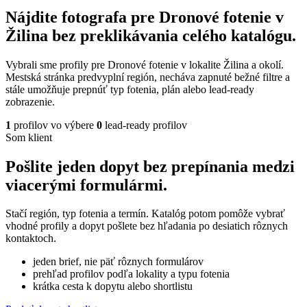
Nájdite fotografa pre Dronové fotenie v
Žilina bez preklikávania celého katalógu.
Vybrali sme profily pre Dronové fotenie v lokalite Žilina a okolí.
Mestská stránka predvyplní región, necháva zapnuté bežné filtre a
stále umožňuje prepnúť typ fotenia, plán alebo lead-ready
zobrazenie.
1
profilov vo výbere
0
lead-ready profilov
Som klient
Pošlite jeden dopyt bez prepínania medzi
viacerými formulármi.
Stačí región, typ fotenia a termín. Katalóg potom pomôže vybrať
vhodné profily a dopyt pošlete bez hľadania po desiatich rôznych
kontaktoch.
jeden brief, nie päť rôznych formulárov
prehľad profilov podľa lokality a typu fotenia
krátka cesta k dopytu alebo shortlistu