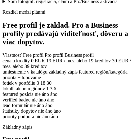
Som fotograf: registrácia, claim a Pro/Business aktivácia
Rozdiel medzi plánmi
Free profil je základ. Pro a Business
profily predávajú viditeľnosť, dôveru a
viac dopytov.
Vlastnosť
Free profil
Pro profil
Business profil
cena a kredity
0 EUR
19 EUR / mes. alebo 19 kreditov
39 EUR /
mes. alebo 39 kreditov
umiestnenie v katalógu
základný zápis
featured región/kategória
priorita + topovanie
fotiek v portfóliu
3
18
30
lokalít alebo regiónov
1
3
6
featured pozícia
nie
áno
áno
verified badge
nie
áno
áno
lead formulár
nie
áno
áno
štatistiky dopytov
nie
áno
áno
priority podpora
nie
áno
áno
Základný zápis