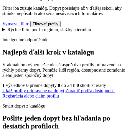
Filter iba zužuje katalóg. Dopyt posielajte až v ďalšej sekcii, aby
stránka nepôsobila ako séria nesúvisiacich formulárov.
Vymazať filtre
Filtrovať profily
Rýchle filtre podľa regiónu, služby a termínu
Inteligentné odporúčanie
Najlepší ďalší krok v katalógu
V aktuálnom výbere ešte nie sú aspoň dva profily pripravené na
rýchly priamy dopyt. Pomôže širší región, dostupnostné zoradenie
alebo jeden spoločný dopyt.
1
výsledkov
0
priame dopyty
0
do 24 h
0
shortlist ready
Ukáž profily pripravené na dopyt
Zoradiť podľa dostupnosti
Registrácia alebo claim profilu
Smart dopyt z katalógu
Pošlite jeden dopyt bez hľadania po
desiatich profiloch