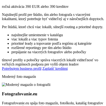
ročná aktivácia 390 EUR alebo 390 kreditov
Najsilnejší profil pre štúdio, tím alebo fotografa s viacerými
lokalitami, ktorý potrebuje byť viditeľný aj v náročnejších dopytoch.
Pre štúdiá, ktoré chcú viac lokalít, silnejší routing a prioritné dopyty.
najsilnejšie umiestnenie v katalógu
viac lokalít a viac typov fotenia
prioritné leady a topovanie podľa regiónu aj kategórie
rozšírené reportingy pre tím alebo štúdio
prepájanie na viacerých fotografov alebo pobočky
tímové profily a pobočky
správa viacerých lokalít
viditeľnosť vo
veľkých regiónoch
podpora pre vyšší objem leadov
Potrebujem business profil
Zaplatiť kreditmi
Moderný foto magazín
Fotografovanie.eu
Fotografovanie.eu spája foto magazín, fotoškolu, katalóg fotografov