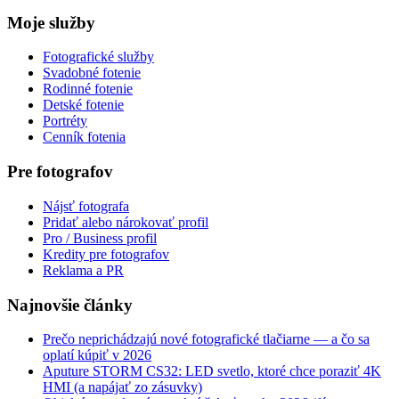
Moje služby
Fotografické služby
Svadobné fotenie
Rodinné fotenie
Detské fotenie
Portréty
Cenník fotenia
Pre fotografov
Nájsť fotografa
Pridať alebo nárokovať profil
Pro / Business profil
Kredity pre fotografov
Reklama a PR
Najnovšie články
Prečo neprichádzajú nové fotografické tlačiarne — a čo sa
oplatí kúpiť v 2026
Aputure STORM CS32: LED svetlo, ktoré chce poraziť 4K
HMI (a napájať zo zásuvky)