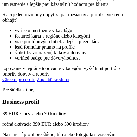
umiestnenie a lepšie preukázateľnú hodnotu pre klienta.
Stačí jeden rozumný dopyt za pár mesiacov a profil si vie cenu
obhájiť.
vyššie umiestnenie v katalógu
featured karta v regióne alebo kategórii
viac portfóliových fotiek a lepšia prezentácia
lead formulár priamo na profile
štatistiky zobrazení, klikov a dopytov
verified badge pre dôveryhodnosť
topovanie v regióne
topovanie v kategórii
vyšší limit portfólia
priority dopyty a reporty
Chcem pro profil
Zaplatiť kreditmi
Pre štúdiá a tímy
Business profil
39 EUR / mes. alebo 39 kreditov
ročná aktivácia 390 EUR alebo 390 kreditov
Najsilnejší profil pre štúdio, tím alebo fotografa s viacerými