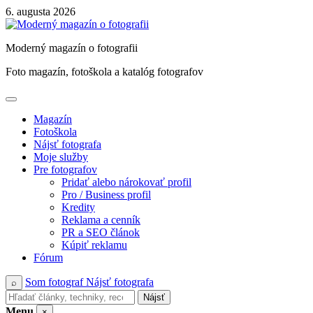
Skip
6. augusta 2026
to
content
Moderný magazín o fotografii
Foto magazín, fotoškola a katalóg fotografov
Magazín
Fotoškola
Nájsť fotografa
Moje služby
Pre fotografov
Pridať alebo nárokovať profil
Pro / Business profil
Kredity
Reklama a cenník
PR a SEO článok
Kúpiť reklamu
Fórum
Som fotograf
Nájsť fotografa
⌕
Nájsť
Menu
×