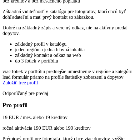
bez kreditov a bez mesačného poplatku
Základná viditeľnosť v katalógu pre fotografov, ktorí chcú byť
dohľadateľní a mať prvý kontakt so zákazkou.
Dobré na základný zápis a verejný odkaz, nie na aktívny predaj
dopytov.
základný profil v katalógu
jeden región a jedna hlavná lokalita
základný kontakt a odkaz na web
do 3 fotiek v portfóliu
viac fotiek v portfóliu
prednejšie umiestnenie v regióne a kategórii
lead formulár priamo na profile
štatistiky zobrazení a dopytov
Založiť free profil
Odporúčaný pre predaj
Pro profil
19 EUR / mes. alebo 19 kreditov
ročná aktivácia 190 EUR alebo 190 kreditov
Prémiový profil pre fotografa, ktorý chce viac dopytov, vyššie