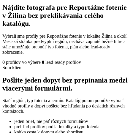
Nájdite fotografa pre Reportážne fotenie
v Žilina bez preklikávania celého
katalógu.
Vybrali sme profily pre Reportážne fotenie v lokalite Žilina a okolí.
Mestská stránka predvyplní región, necháva zapnuté bežné filtre a
stále umožňuje prepnúť typ fotenia, plán alebo lead-ready
zobrazenie.
0
profilov vo výbere
0
lead-ready profilov
Som klient
Pošlite jeden dopyt bez prepínania medzi
viacerými formulármi.
Stačí región, typ fotenia a termín. Katalóg potom pomôže vybrať
vhodné profily a dopyt pošlete bez hľadania po desiatich rôznych
kontaktoch.
jeden brief, nie päť rôznych formulárov
prehľad profilov podľa lokality a typu fotenia
krátka cesta k dopytu alebo shortlistu