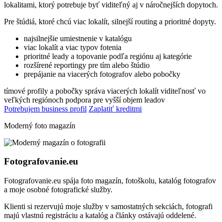
lokalitami, ktorý potrebuje byť viditeľný aj v náročnejších dopytoch.
Pre štúdiá, ktoré chcú viac lokalít, silnejší routing a prioritné dopyty.
najsilnejšie umiestnenie v katalógu
viac lokalít a viac typov fotenia
prioritné leady a topovanie podľa regiónu aj kategórie
rozšírené reportingy pre tím alebo štúdio
prepájanie na viacerých fotografov alebo pobočky
tímové profily a pobočky
správa viacerých lokalít
viditeľnosť vo
veľkých regiónoch
podpora pre vyšší objem leadov
Potrebujem business profil
Zaplatiť kreditmi
Moderný foto magazín
Fotografovanie.eu
Fotografovanie.eu spája foto magazín, fotoškolu, katalóg fotografov
a moje osobné fotografické služby.
Klienti si rezervujú moje služby v samostatných sekciách, fotografi
majú vlastnú registráciu a katalóg a články ostávajú oddelené.