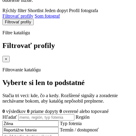
oddelene nižšie.
Rýchly filter
Shortlist
Jeden dopyt
Profil fotografa
Filtrovať profily
Som fotograf
Filtrovať profily
Filtre katalógu
Filtrovať profily
×
Filtrovanie katalógu
Vyberte si len to podstatné
Stačia tri veci: kde, čo a kedy. Rozšírené signály a zoradenie
nechávame bokom, aby katalóg nepôsobil preplnene.
0
výsledkov
0
priame dopyty
0
overené alebo topované
Hľadať
Región
Typ fotenia
Termín / dostupnosť