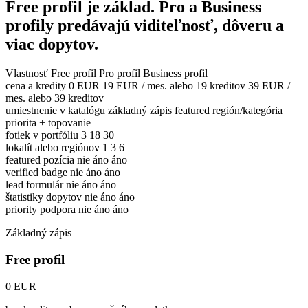
Free profil je základ. Pro a Business
profily predávajú viditeľnosť, dôveru a
viac dopytov.
Vlastnosť
Free profil
Pro profil
Business profil
cena a kredity
0 EUR
19 EUR / mes. alebo 19 kreditov
39 EUR /
mes. alebo 39 kreditov
umiestnenie v katalógu
základný zápis
featured región/kategória
priorita + topovanie
fotiek v portfóliu
3
18
30
lokalít alebo regiónov
1
3
6
featured pozícia
nie
áno
áno
verified badge
nie
áno
áno
lead formulár
nie
áno
áno
štatistiky dopytov
nie
áno
áno
priority podpora
nie
áno
áno
Základný zápis
Free profil
0 EUR